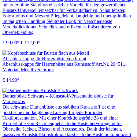
mit oder ohne Standfuß einsetzbar Vorteile für den gewerblichen
Einsatz Universell einsetzbar für Verkaufsflächen, Schaufenster,
Fotostudios und Messen Pflegeleicht, langlebig und unempfindlich
im täglichen Handling Neutraler Look für verschiedenste
Modekollektionen Schnelles und effizientes Präsentieren von
Oberbekleidung
€ 99,00*
€ 112,00*
Abschlusskappe für Herrenbüste verchromt
Abschlusskappe für Herrenbüste aus Kunststoff Art.Nr. 20451.. ,
Material: Metall verchromt
€ 14,90*
Damenbüste Schwarz – Kunststoff-Präsentationsbüste für
Modeprofis
Die schwarze Damenbüste aus stabilem Kunststoff ist eine
praktische und langlebige Lösung für jede Form der
Textilpräsentation. Mit einer Konfektionsgröße 38 und einer
Körperhöhe von 87 cm eignet sich die Büste hervorragend für
Oberteile, Jacken, Blusen und Accessoires. Dank der leichten,
massiven Kunststoffkonstruktion lässt sich die Büste unkompliziert