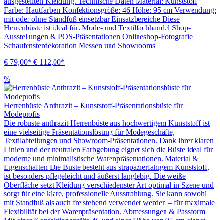
ausgestellten Kleidung. Technische Daten Material: Kunststoff
Farbe: Hautfarben Konfektionsgröße: 46 Höhe: 95 cm Verwendung:
mit oder ohne Standfuß einsetzbar Einsatzbereiche Diese
Herrenbüste ist ideal für: Mode- und Textilfachhandel Shop-
Ausstellungen & POS-Präsentationen Onlineshop-Fotografie
Schaufensterdekoration Messen und Showrooms
€ 79,00*
€ 112,00*
%
Herrenbüste Anthrazit – Kunststoff-Präsentationsbüste für
Modeprofis
Die robuste anthrazit Herrenbüste aus hochwertigem Kunststoff ist
eine vielseitige Präsentationslösung für Modegeschäfte,
Textilabteilungen und Showroom-Präsentationen. Dank ihrer klaren
Linien und der neutralen Farbgebung eignet sich die Büste ideal für
moderne und minimalistische Warenpräsentationen. Material &
Eigenschaften Die Büste besteht aus strapazierfähigem Kunststoff,
ist besonders pflegeleicht und äußerst langlebig. Die weiße
Oberfläche setzt Kleidung verschiedenster Art optimal in Szene und
sorgt für eine klare, professionelle Ausstrahlung. Sie kann sowohl
mit Standfuß als auch freistehend verwendet werden – für maximale
Flexibilität bei der Warenpräsentation. Abmessungen & Passform