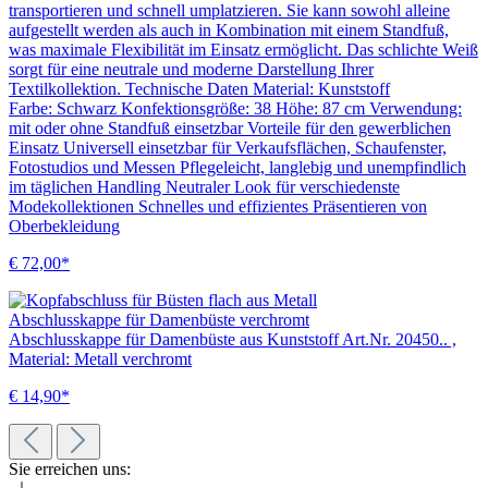
transportieren und schnell umplatzieren. Sie kann sowohl alleine
aufgestellt werden als auch in Kombination mit einem Standfuß,
was maximale Flexibilität im Einsatz ermöglicht. Das schlichte Weiß
sorgt für eine neutrale und moderne Darstellung Ihrer
Textilkollektion. Technische Daten Material: Kunststoff
Farbe: Schwarz Konfektionsgröße: 38 Höhe: 87 cm Verwendung:
mit oder ohne Standfuß einsetzbar Vorteile für den gewerblichen
Einsatz Universell einsetzbar für Verkaufsflächen, Schaufenster,
Fotostudios und Messen Pflegeleicht, langlebig und unempfindlich
im täglichen Handling Neutraler Look für verschiedenste
Modekollektionen Schnelles und effizientes Präsentieren von
Oberbekleidung
€ 72,00*
Abschlusskappe für Damenbüste verchromt
Abschlusskappe für Damenbüste aus Kunststoff Art.Nr. 20450.. ,
Material: Metall verchromt
€ 14,90*
Sie erreichen uns: