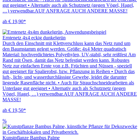
gut geeignet • Alternativ auch als Schutznetz (gegen Vögel, Hagel,
…) verwendbar.AUF ANFRAGE AUCH ANDERE MASSE!
ab € 19,90*
Erntenetz 4x4 eckig dunkelgrün
Durch den Einschnitt mit Klettverschluss kann das Netz rund um
den Baumstamm gelegt werden. Größe: 4x4 Meter quadratisch
Material: hochverdichtetes Polyethylen, UV-stabil, sehr reißfest Am
Rand mit Ösen, damit das Netz befestigt werden kann. Robustes
Netz zur einfachen Ernte von z.B. Früchten und Nüssen - speziell
gut geeignet für Spalierobst, bzw. Pflanzung in Reihen • Durch das
luft-, licht- und wasserdurchlässige Gewebe, leidet die darunter
liegende Rasenfläche nicht. • Auch für Strauchschneidearbeiten als
Unterlage gut geeignet • Alternativ auch als Schutznetz (gegen
Vögel, Hagel, …) verwendbar.AUF ANFRAGE AUCH ANDERE
MASSE!
ab € 19,50*
%
Kunstpflanze Bambus Palme