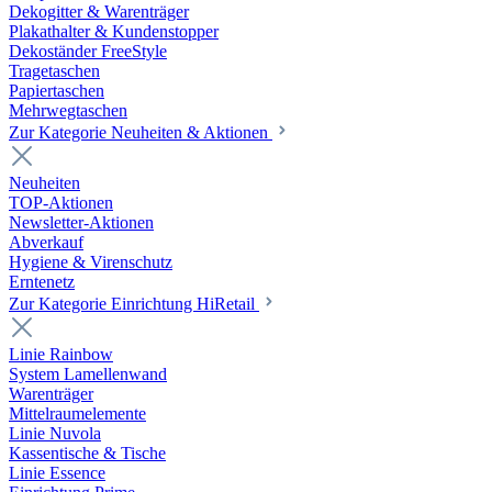
Dekogitter & Warenträger
Plakathalter & Kundenstopper
Dekoständer FreeStyle
Tragetaschen
Papiertaschen
Mehrwegtaschen
Zur Kategorie Neuheiten & Aktionen
Neuheiten
TOP-Aktionen
Newsletter-Aktionen
Abverkauf
Hygiene & Virenschutz
Erntenetz
Zur Kategorie Einrichtung HiRetail
Linie Rainbow
System Lamellenwand
Warenträger
Mittelraumelemente
Linie Nuvola
Kassentische & Tische
Linie Essence