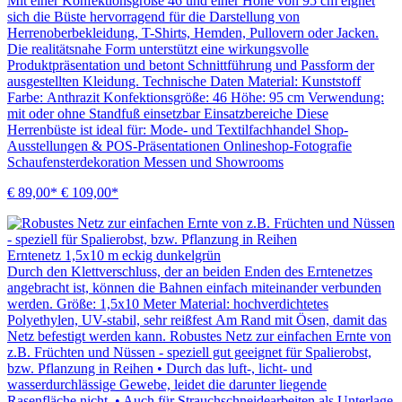
Mit einer Konfektionsgröße 46 und einer Höhe von 95 cm eignet
sich die Büste hervorragend für die Darstellung von
Herrenoberbekleidung, T-Shirts, Hemden, Pullovern oder Jacken.
Die realitätsnahe Form unterstützt eine wirkungsvolle
Produktpräsentation und betont Schnittführung und Passform der
ausgestellten Kleidung. Technische Daten Material: Kunststoff
Farbe: Anthrazit Konfektionsgröße: 46 Höhe: 95 cm Verwendung:
mit oder ohne Standfuß einsetzbar Einsatzbereiche Diese
Herrenbüste ist ideal für: Mode- und Textilfachhandel Shop-
Ausstellungen & POS-Präsentationen Onlineshop-Fotografie
Schaufensterdekoration Messen und Showrooms
€ 89,00*
€ 109,00*
Erntenetz 1,5x10 m eckig dunkelgrün
Durch den Klettverschluss, der an beiden Enden des Erntenetzes
angebracht ist, können die Bahnen einfach miteinander verbunden
werden. Größe: 1,5x10 Meter Material: hochverdichtetes
Polyethylen, UV-stabil, sehr reißfest Am Rand mit Ösen, damit das
Netz befestigt werden kann. Robustes Netz zur einfachen Ernte von
z.B. Früchten und Nüssen - speziell gut geeignet für Spalierobst,
bzw. Pflanzung in Reihen • Durch das luft-, licht- und
wasserdurchlässige Gewebe, leidet die darunter liegende
Rasenfläche nicht. • Auch für Strauchschneidearbeiten als Unterlage