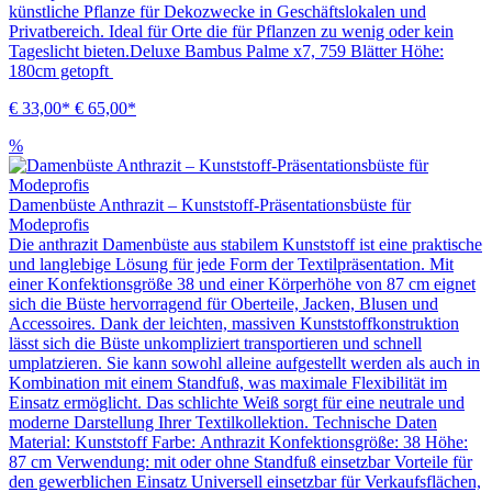
künstliche Pflanze für Dekozwecke in Geschäftslokalen und
Privatbereich. Ideal für Orte die für Pflanzen zu wenig oder kein
Tageslicht bieten.Deluxe Bambus Palme x7, 759 Blätter Höhe:
180cm getopft
€ 33,00*
€ 65,00*
%
Damenbüste Anthrazit – Kunststoff-Präsentationsbüste für
Modeprofis
Die anthrazit Damenbüste aus stabilem Kunststoff ist eine praktische
und langlebige Lösung für jede Form der Textilpräsentation. Mit
einer Konfektionsgröße 38 und einer Körperhöhe von 87 cm eignet
sich die Büste hervorragend für Oberteile, Jacken, Blusen und
Accessoires. Dank der leichten, massiven Kunststoffkonstruktion
lässt sich die Büste unkompliziert transportieren und schnell
umplatzieren. Sie kann sowohl alleine aufgestellt werden als auch in
Kombination mit einem Standfuß, was maximale Flexibilität im
Einsatz ermöglicht. Das schlichte Weiß sorgt für eine neutrale und
moderne Darstellung Ihrer Textilkollektion. Technische Daten
Material: Kunststoff Farbe: Anthrazit Konfektionsgröße: 38 Höhe:
87 cm Verwendung: mit oder ohne Standfuß einsetzbar Vorteile für
den gewerblichen Einsatz Universell einsetzbar für Verkaufsflächen,