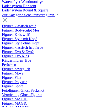
Warenträger Wandmontage
Ladensystem Horizont
Ladensystem Round & Square
Zur Kategorie Schaufenster­figuren
Figuren klassisch weiß
Figuren Bodysculpt Mos
Figuren Kids weiß
Figuren Style mit Kopf
Figuren Style ohne Kopf
Figuren klassisch hautfarbe
Figuren Evo & Evo2
Figuren Evo Kids
Kinderfiguren True
Perücken
Figuren beweglich
Figuren Move
Figuren Flex
Figuren Polystar
Figuren Sport
Fotofiguren Ghost Packshot
Vermietung Ghost-Figuren
Figuren MAGIC
Figuren MAGIC