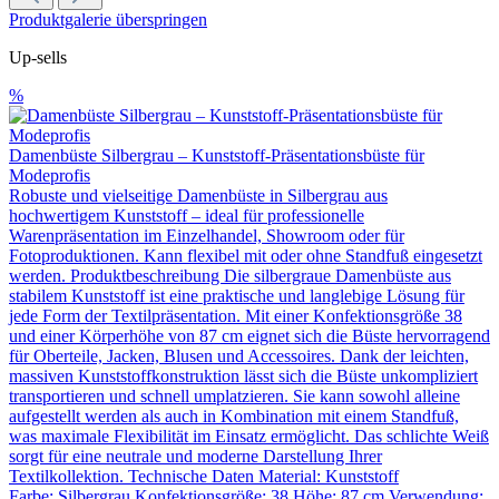
Produktgalerie überspringen
Up-sells
%
Damenbüste Silbergrau – Kunststoff-Präsentationsbüste für
Modeprofis
Robuste und vielseitige Damenbüste in Silbergrau aus
hochwertigem Kunststoff – ideal für professionelle
Warenpräsentation im Einzelhandel, Showroom oder für
Fotoproduktionen. Kann flexibel mit oder ohne Standfuß eingesetzt
werden. Produktbeschreibung Die silbergraue Damenbüste aus
stabilem Kunststoff ist eine praktische und langlebige Lösung für
jede Form der Textilpräsentation. Mit einer Konfektionsgröße 38
und einer Körperhöhe von 87 cm eignet sich die Büste hervorragend
für Oberteile, Jacken, Blusen und Accessoires. Dank der leichten,
massiven Kunststoffkonstruktion lässt sich die Büste unkompliziert
transportieren und schnell umplatzieren. Sie kann sowohl alleine
aufgestellt werden als auch in Kombination mit einem Standfuß,
was maximale Flexibilität im Einsatz ermöglicht. Das schlichte Weiß
sorgt für eine neutrale und moderne Darstellung Ihrer
Textilkollektion. Technische Daten Material: Kunststoff
Farbe: Silbergrau Konfektionsgröße: 38 Höhe: 87 cm Verwendung: