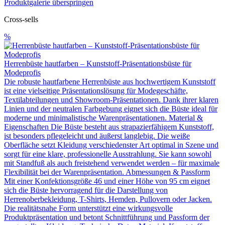
Produktgalerie überspringen
Cross-sells
%
Herrenbüste hautfarben – Kunststoff-Präsentationsbüste für
Modeprofis
Die robuste hautfarbene Herrenbüste aus hochwertigem Kunststoff
ist eine vielseitige Präsentationslösung für Modegeschäfte,
Textilabteilungen und Showroom-Präsentationen. Dank ihrer klaren
Linien und der neutralen Farbgebung eignet sich die Büste ideal für
moderne und minimalistische Warenpräsentationen. Material &
Eigenschaften Die Büste besteht aus strapazierfähigem Kunststoff,
ist besonders pflegeleicht und äußerst langlebig. Die weiße
Oberfläche setzt Kleidung verschiedenster Art optimal in Szene und
sorgt für eine klare, professionelle Ausstrahlung. Sie kann sowohl
mit Standfuß als auch freistehend verwendet werden – für maximale
Flexibilität bei der Warenpräsentation. Abmessungen & Passform
Mit einer Konfektionsgröße 46 und einer Höhe von 95 cm eignet
sich die Büste hervorragend für die Darstellung von
Herrenoberbekleidung, T-Shirts, Hemden, Pullovern oder Jacken.
Die realitätsnahe Form unterstützt eine wirkungsvolle
Produktpräsentation und betont Schnittführung und Passform der