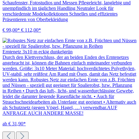
Schaufenster, Fotostudios und Messen Pflegeleicht, langlebig und
unempfindlich im täglichen Handling Neutraler Look für
verschiedenste Modekollektionen Schnelles und effizientes
Präsentieren von Oberbekleidung
€ 99,00*
€ 112,00*
Erntenetz 3x10 m eckig dunkelgrün
Durch den Klettverschluss, der an beiden Enden des Erntenetzes
angebracht ist, können die Bahnen einfach miteinander verbunden
werden. Größe: 3x10 Meter Material: hochverdichtetes Polyethylen,
UV-stabil, sehr reißfest Am Rand mit Ösen, damit das Netz befestigt
werden kann. Robustes Netz zur einfachen Ernte von z.B. Früchten
und Nüssen - speziell gut geeignet für Spalierobst, bzw. Pflanzung
in Reihen • Durch das luft-, licht- und wasserdurchlässige Gewebe,
leidet die darunter liegende Rasenfläche nicht. • Auch für
Strauchschneidearbeiten als Unterlage gut geeignet • Alternativ auch
als Schutznetz (gegen Vögel, Hagel, …) verwendbar.AUF
ANFRAGE AUCH ANDERE MASSE!
ab € 31,90*