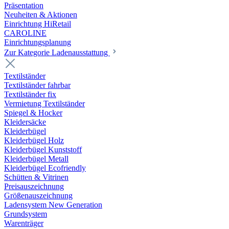
Präsentation
Neuheiten & Aktionen
Einrichtung HiRetail
CAROLINE
Einrichtungsplanung
Zur Kategorie Laden­ausstattung
Textilständer
Textilständer fahrbar
Textilständer fix
Vermietung Textilständer
Spiegel & Hocker
Kleidersäcke
Kleiderbügel
Kleiderbügel Holz
Kleiderbügel Kunststoff
Kleiderbügel Metall
Kleiderbügel Ecofriendly
Schütten & Vitrinen
Preisauszeichnung
Größenauszeichnung
Ladensystem New Generation
Grundsystem
Warenträger