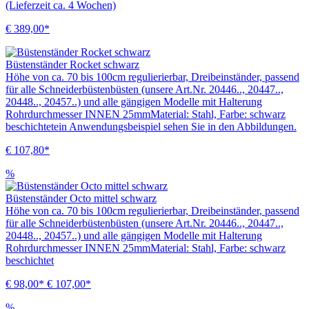
(Lieferzeit ca. 4 Wochen)
€ 389,00*
Büstenständer Rocket schwarz
Höhe von ca. 70 bis 100cm regulierierbar, Dreibeinständer, passend
für alle Schneiderbüstenbüsten (unsere Art.Nr. 20446.., 20447..,
20448.., 20457..) und alle gängigen Modelle mit Halterung
Rohrdurchmesser INNEN 25mmMaterial: Stahl, Farbe: schwarz
beschichtetein Anwendungsbeispiel sehen Sie in den Abbildungen.
€ 107,80*
%
Büstenständer Octo mittel schwarz
Höhe von ca. 70 bis 100cm regulierierbar, Dreibeinständer, passend
für alle Schneiderbüstenbüsten (unsere Art.Nr. 20446.., 20447..,
20448.., 20457..) und alle gängigen Modelle mit Halterung
Rohrdurchmesser INNEN 25mmMaterial: Stahl, Farbe: schwarz
beschichtet
€ 98,00*
€ 107,00*
%