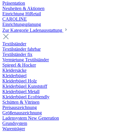
Präsentation
Neuheiten & Aktionen
Einrichtung HiRetail
CAROLINE
Einrichtungsplanung
Zur Kategorie Laden­ausstattung
Textilständer
Textilständer fahrbar
Textilständer fix
Vermietung Textilständer
Spiegel & Hocker
Kleidersäcke
Kleiderbügel
Kleiderbügel Holz
Kleiderbügel Kunststoff
Kleiderbügel Metall
Kleiderbügel Ecofriendly
Schütten & Vitrinen
Preisauszeichnung
Größenauszeichnung
Ladensystem New Generation
Grundsystem
Warenträger