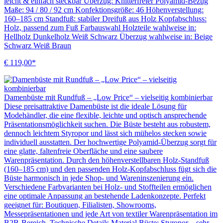
leicht & einfach steckbar Überzug: Knitterfreier Polyamid-Bezug
Maße: 94 / 80 / 92 cm Konfektionsgröße: 46 Höhenverstellung:
160–185 cm Standfuß: stabiler Dreifuß aus Holz Kopfabschluss:
Holz, passend zum Fuß Farbauswahl Holzteile wahlweise in:
Hellholz Dunkelholz Weiß Schwarz Überzug wahlweise in: Beige
Schwarz Weiß Braun
€ 119,00*
Damenbüste mit Rundfuß – „Low Price“ – vielseitig kombinierbar
Diese preisattraktive Damenbüste ist die ideale Lösung für
Modehändler, die eine flexible, leichte und optisch ansprechende
Präsentationsmöglichkeit suchen. Die Büste besteht aus robustem,
dennoch leichtem Styropor und lässt sich mühelos stecken sowie
individuell ausstatten. Der hochwertige Polyamid-Überzug sorgt für
eine glatte, faltenfreie Oberfläche und eine saubere
Warenpräsentation. Durch den höhenverstellbaren Holz-Standfuß
(160–185 cm) und den passenden Holz-Kopfabschluss fügt sich die
Büste harmonisch in jede Shop- und Wareninszenierung ein.
Verschiedene Farbvarianten bei Holz- und Stoffteilen ermöglichen
eine optimale Anpassung an bestehende Ladenkonzepte. Perfekt
geeignet für: Boutiquen, Filialisten, Showrooms,
Messepräsentationen und jede Art von textiler Warenpräsentation im
B2B-Bereich. Technische Details Material Büste: Styropor – sehr