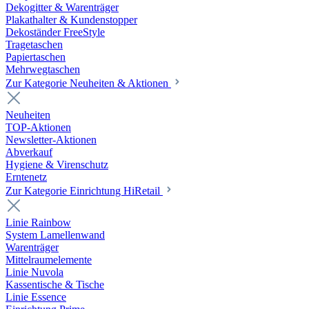
Dekogitter & Warenträger
Plakathalter & Kundenstopper
Dekoständer FreeStyle
Tragetaschen
Papiertaschen
Mehrwegtaschen
Zur Kategorie Neuheiten & Aktionen
Neuheiten
TOP-Aktionen
Newsletter-Aktionen
Abverkauf
Hygiene & Virenschutz
Erntenetz
Zur Kategorie Einrichtung HiRetail
Linie Rainbow
System Lamellenwand
Warenträger
Mittelraumelemente
Linie Nuvola
Kassentische & Tische
Linie Essence