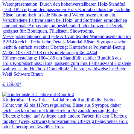
Warenpräsentation. Durch den höhenverstellbaren Holz-Standfuß
(160–185 cm) und den passenden Holz-Kopfabschluss fügt sich die
Büste harmonisch in jede Shop- und Wareninszenierung ein.
Verschiedene Farbvarianten bei Holz- und Stoffteilen ermöglichen
eine optimale Anpassung an bestehende Ladenkonzepte. Perfekt
geeignet für: Boutiquen, Filialisten, Showrooms,
Messepräsentationen und jede Art von textiler Warenpräsentation im
B2B-Bereich. Technische Details Material Büste: Styropor – sehr
leicht & einfach steckbar Überzug: Knitterfreier Polyamid-Bezug
Maße: 103 / 80 / 103 cm Konfektionsgröße: 42/44
Höhenverstellung: 160–185 cm Standfuß: stabiler Rundfuß aus
Holz Kopfabschluss: Holz, passend zum Fuß Farbauswahl Holzteile
wahlweise in: Hellholz Dunkelholz Überzug wahlweise in: Beige
Weiß Schwarz Braun
€ 129,00*
Kinderbüste "Low Price" 3-4 Jahre mit Rundfuß div. Farben
Höhe: von 92 bis 117cm regulierbar, Büste aus Styropor, daher
leicht steckbar und mit knitterfreiem Polyamidüberzug, Farbe
Überzug: beige, auf Anfrage auch andere Farben für den Überzug
möglich (weiß, schwarz)Farbvarianten: Überzug beige/helles Holz
oder Überzug weiß/weißes Holz