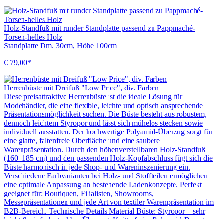
Holz-Standfuß mit runder Standplatte passend zu Pappmaché-
Torsen-helles Holz
Standplatte Dm. 30cm, Höhe 100cm
€ 79,00*
Herrenbüste mit Dreifuß "Low Price", div. Farben
Diese preisattraktive Herrenbüste ist die ideale Lösung für
Modehändler, die eine flexible, leichte und optisch ansprechende
Präsentationsmöglichkeit suchen. Die Büste besteht aus robustem,
dennoch leichtem Styropor und lässt sich mühelos stecken sowie
individuell ausstatten. Der hochwertige Polyamid-Überzug sorgt für
eine glatte, faltenfreie Oberfläche und eine saubere
Warenpräsentation. Durch den höhenverstellbaren Holz-Standfuß
(160–185 cm) und den passenden Holz-Kopfabschluss fügt sich die
Büste harmonisch in jede Shop- und Wareninszenierung ein.
Verschiedene Farbvarianten bei Holz- und Stoffteilen ermöglichen
eine optimale Anpassung an bestehende Ladenkonzepte. Perfekt
geeignet für: Boutiquen, Filialisten, Showrooms,
Messepräsentationen und jede Art von textiler Warenpräsentation im
B2B-Bereich. Technische Details Material Büste: Styropor – sehr