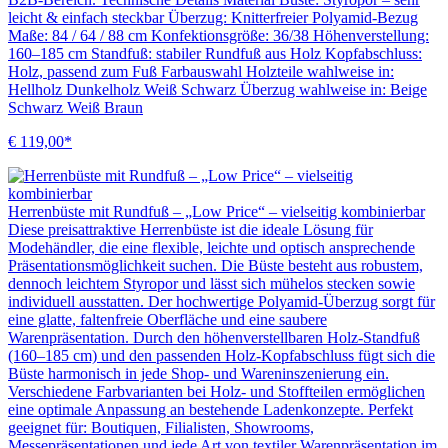
leicht & einfach steckbar Überzug: Knitterfreier Polyamid-Bezug
Maße: 84 / 64 / 88 cm Konfektionsgröße: 36/38 Höhenverstellung:
160–185 cm Standfuß: stabiler Rundfuß aus Holz Kopfabschluss:
Holz, passend zum Fuß Farbauswahl Holzteile wahlweise in:
Hellholz Dunkelholz Weiß Schwarz Überzug wahlweise in: Beige
Schwarz Weiß Braun
€ 119,00*
Herrenbüste mit Rundfuß – „Low Price“ – vielseitig kombinierbar
Diese preisattraktive Herrenbüste ist die ideale Lösung für
Modehändler, die eine flexible, leichte und optisch ansprechende
Präsentationsmöglichkeit suchen. Die Büste besteht aus robustem,
dennoch leichtem Styropor und lässt sich mühelos stecken sowie
individuell ausstatten. Der hochwertige Polyamid-Überzug sorgt für
eine glatte, faltenfreie Oberfläche und eine saubere
Warenpräsentation. Durch den höhenverstellbaren Holz-Standfuß
(160–185 cm) und den passenden Holz-Kopfabschluss fügt sich die
Büste harmonisch in jede Shop- und Wareninszenierung ein.
Verschiedene Farbvarianten bei Holz- und Stoffteilen ermöglichen
eine optimale Anpassung an bestehende Ladenkonzepte. Perfekt
geeignet für: Boutiquen, Filialisten, Showrooms,
Messepräsentationen und jede Art von textiler Warenpräsentation im