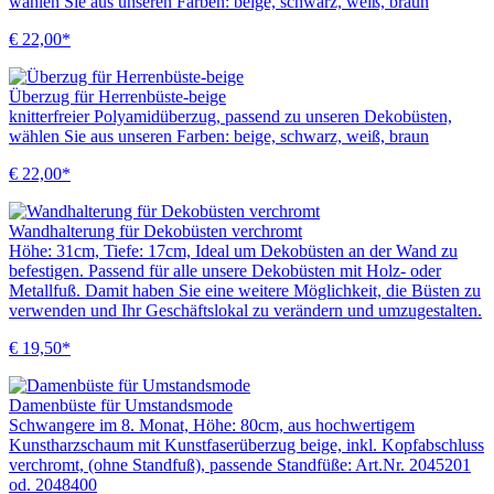
wählen Sie aus unseren Farben: beige, schwarz, weiß, braun
€ 22,00*
Überzug für Herrenbüste-beige
knitterfreier Polyamidüberzug, passend zu unseren Dekobüsten,
wählen Sie aus unseren Farben: beige, schwarz, weiß, braun
€ 22,00*
Wandhalterung für Dekobüsten verchromt
Höhe: 31cm, Tiefe: 17cm, Ideal um Dekobüsten an der Wand zu
befestigen. Passend für alle unsere Dekobüsten mit Holz- oder
Metallfuß. Damit haben Sie eine weitere Möglichkeit, die Büsten zu
verwenden und Ihr Geschäftslokal zu verändern und umzugestalten.
€ 19,50*
Damenbüste für Umstandsmode
Schwangere im 8. Monat, Höhe: 80cm, aus hochwertigem
Kunstharzschaum mit Kunstfaserüberzug beige, inkl. Kopfabschluss
verchromt, (ohne Standfuß), passende Standfüße: Art.Nr. 2045201
od. 2048400