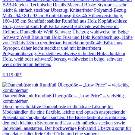
B2B-Bereich. Technische Details Material Büste: Styropor – sehr
leicht & einfach steckbar Überzug: Knitterfreier Polyamid-Bezug
Maße: 94 / 80 / 92 cm Konfektionsgröße: 46 Höhenverstellung:
160–185 cm Standfuß: stabiler Rundfuß aus Holz Kopfabschluss:
Holz, passend zum Fuß Farbauswahl Holzteile wahlweise in:
Hellholz Dunkelholz Weiß Schwarz Überzug wahlweise in: Beige
Schwarz Weiß Braun mit Holz-Fuss und Holz-Kopfabschluss, Höhe
von 160 bis 185cm regulierbar, Konfektiongröße 46, Büste aus
Styropor, daher leicht steckbar und mit knitterfreiem
Polyamidüberzug, Holzteile wahlweise in hellem Holz, dunklem
Holz, weiß oder schwarzÜberzug wahlweise in beige, schwarz,
weiß oder braun lieferbar.
€ 119,00*
Damenbüste mit Rundfuß Übergröße – „Low Price“ – vielseitig
kombinierbar
Diese preisattraktive Damenbüste ist die ideale Lösung für
Modehändler, die eine flexible, leichte und optisch ansprechende
Präsentationsmöglichkeit suchen. Die Büste besteht aus robustem,
dennoch leichtem Styropor und lässt sich mühelos stecken sowie
individuell ausstatten. Der hochwertige Polyamid-Überzug sorgt für
eine glatte, faltenfreie Oberfläche und eine saubere