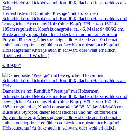
Herrenbüste mit Rundfuß "Prestige" mit Holzarmen
Schneiderbüste Dekobüste mit Rundfuß, flachen Halsabschluss und
beweglichen Armen aus Holz (ohne Kopf), Höhe: von 160 bis
185cm regulierbar, Konfektionsgröße: ca. 46, Maße: 94/80/92 cm,
Büste aus Styropor, daher leicht steckbar und mit knitterfreiem
Polyamidüberzug, Überzug beige, alle Holzteile aus Esche natur
unbehandeltoptional erhältlich aufsteckbarer abstrakter Kopf mit
Holzadapterauf Anfrage auch in schwarz oder weiß erhältlich
(Lieferzeit ca. 4 Wochen)
€ 389,00*
Damenbüste mit Rundfuß "Prestige" mit Holzarmen
Schneiderbüste Dekobüste mit Rundfuß, flachen Halsabschluss und
beweglichen Armen aus Holz (ohne Kopf), Höhe: von 160 bis
185cm regulierbar, Konfektionsgröße: 36/38, Maße: 84/64/88 cm,
Büste aus Styropor, daher leicht steckbar und mit knitterfreiem
Polyamidüberzug, Überzug beige, alle Holzteile aus Esche natur
unbehandeltoptional erhältlich aufsteckbarer abstrakter Kopf mit
Holzadapterauf Anfrage auch in schwarz oder weiß erhältlich