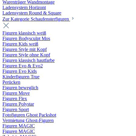
Warenträger Wandmontage
Ladensystem Horizont
Ladensystem Round & Square
Zur Kategorie Schaufenster­figuren
Figuren klassisch weiß
Figuren Bodysculpt Mos
Figuren Kids weiß
Figuren Style mit Kopf
Figuren Style ohne Kopf
Figuren klassisch hautfarbe
Figuren Evo & Evo2
Figuren Evo Kids
Kinderfiguren True
Perücken
Figuren beweglich
Figuren Move
Figuren Flex
Figuren Polystar
Figuren Sport
Fotofiguren Ghost Packshot
Vermietung Ghost-Figuren
Figuren MAGIC
Figuren MAGIC