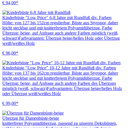
€ 94,00*
Kinderbüste "Low Price" 6-8 Jahre mit Rundfuß div. Farben
Höhe: von 127 bis 152cm regulierbar, Büste aus Styropor, daher
leicht steckbar und mit knitterfreiem Polyamidüberzug, Farbe
Überzug: beige, auf Anfrage auch andere Farben möglich (weiß,
schwarz)Farbvarianten: Überzug beige/helles Holz oder Überzug
weiß/weißes Holz
€ 96,00*
Kinderbüste "Low Price" 10-12 Jahre mit Rundfuß div. Farben
Höhe: von 137 bis 162cm regulierbar, Büste aus Styropor, daher
leicht steckbar und mit knitterfreiem Polyamidüberzug, Farbe
Überzug: beige, auf Anfrage auch andere Farben des Überzugs
möglich (weiß, schwarz)Farbvarianten: Überzug beige/helles Holz
oder Überzug weiß/weißes Holz
€ 99,00*
Überzug für Damenbüste-beige
knitterfreier Polyamidüberzug, passend zu unseren Dekobüsten,