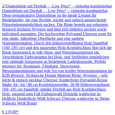
Damenbüste mit Dreifuß – „Low Price“ – vielseitig kombinierbar
Diese preisattraktive Damenbüste ist die ideale Lösung für
Modehändler, die eine flexible, leichte und optisch ansprechende
Präsentationsmöglichkeit suchen. Die Büste besteht aus robustem,
dennoch leichtem Styropor und lässt sich mühelos stecken sowie
individuell ausstatten. Der hochwertige Polyamid-Überzug sorgt für
eine glatte, faltenfreie Oberfläche und eine saubere
Warenpräsentation. Durch den höhenverstellbaren Holz-Standfuß
(160–185 cm) und den passenden Holz-Kopfabschluss fügt sich die
Büste harmonisch in jede Shop- und Wareninszenierung ein.
Verschiedene Farbvarianten bei Holz- und Stoffteilen ermöglichen
eine optimale Anpassung an bestehende Ladenkonzepte. Perfekt
geeignet für: Boutiquen, Filialisten, Showrooms,
Messepräsentationen und jede Art von textiler Warenpräsentation im
B2B-Bereich. Technische Details Material Büste: Styropor – sehr
leicht & einfach steckbar Überzug: Knitterfreier Polyamid-Bezug
Maße: 84 / 64 / 88 cm Konfektionsgröße: 36/38 Höhenverstellung:
160–185 cm Standfuß: stabiler Dreifuß aus Holz Kopfabschluss:
Holz, passend zum Fuß Farbauswahl Holzteile wahlweise in:
Hellholz Dunkelholz Weiß Schwarz Überzug wahlweise in: Beige
Schwarz Weiß Braun
€ 119,00*