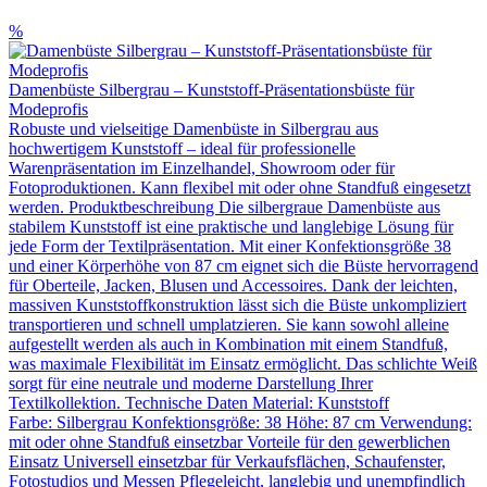
%
Damenbüste Silbergrau – Kunststoff-Präsentationsbüste für
Modeprofis
Robuste und vielseitige Damenbüste in Silbergrau aus
hochwertigem Kunststoff – ideal für professionelle
Warenpräsentation im Einzelhandel, Showroom oder für
Fotoproduktionen. Kann flexibel mit oder ohne Standfuß eingesetzt
werden. Produktbeschreibung Die silbergraue Damenbüste aus
stabilem Kunststoff ist eine praktische und langlebige Lösung für
jede Form der Textilpräsentation. Mit einer Konfektionsgröße 38
und einer Körperhöhe von 87 cm eignet sich die Büste hervorragend
für Oberteile, Jacken, Blusen und Accessoires. Dank der leichten,
massiven Kunststoffkonstruktion lässt sich die Büste unkompliziert
transportieren und schnell umplatzieren. Sie kann sowohl alleine
aufgestellt werden als auch in Kombination mit einem Standfuß,
was maximale Flexibilität im Einsatz ermöglicht. Das schlichte Weiß
sorgt für eine neutrale und moderne Darstellung Ihrer
Textilkollektion. Technische Daten Material: Kunststoff
Farbe: Silbergrau Konfektionsgröße: 38 Höhe: 87 cm Verwendung:
mit oder ohne Standfuß einsetzbar Vorteile für den gewerblichen
Einsatz Universell einsetzbar für Verkaufsflächen, Schaufenster,
Fotostudios und Messen Pflegeleicht, langlebig und unempfindlich