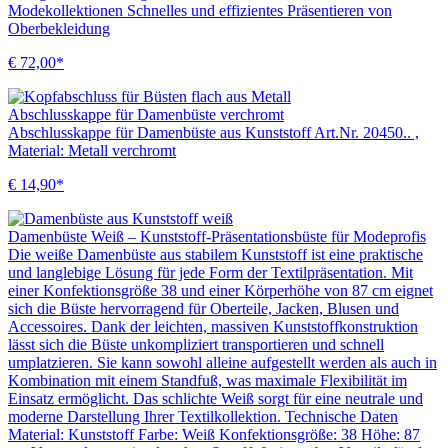
Modekollektionen Schnelles und effizientes Präsentieren von
Oberbekleidung
€ 72,00*
Abschlusskappe für Damenbüste verchromt
Abschlusskappe für Damenbüste aus Kunststoff Art.Nr. 20450.. ,
Material: Metall verchromt
€ 14,90*
Damenbüste Weiß – Kunststoff-Präsentationsbüste für Modeprofis
Die weiße Damenbüste aus stabilem Kunststoff ist eine praktische
und langlebige Lösung für jede Form der Textilpräsentation. Mit
einer Konfektionsgröße 38 und einer Körperhöhe von 87 cm eignet
sich die Büste hervorragend für Oberteile, Jacken, Blusen und
Accessoires. Dank der leichten, massiven Kunststoffkonstruktion
lässt sich die Büste unkompliziert transportieren und schnell
umplatzieren. Sie kann sowohl alleine aufgestellt werden als auch in
Kombination mit einem Standfuß, was maximale Flexibilität im
Einsatz ermöglicht. Das schlichte Weiß sorgt für eine neutrale und
moderne Darstellung Ihrer Textilkollektion. Technische Daten
Material: Kunststoff Farbe: Weiß Konfektionsgröße: 38 Höhe: 87