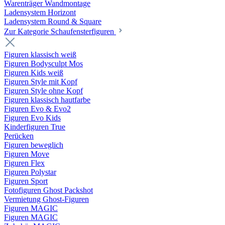
Warenträger Wandmontage
Ladensystem Horizont
Ladensystem Round & Square
Zur Kategorie Schaufenster­figuren
Figuren klassisch weiß
Figuren Bodysculpt Mos
Figuren Kids weiß
Figuren Style mit Kopf
Figuren Style ohne Kopf
Figuren klassisch hautfarbe
Figuren Evo & Evo2
Figuren Evo Kids
Kinderfiguren True
Perücken
Figuren beweglich
Figuren Move
Figuren Flex
Figuren Polystar
Figuren Sport
Fotofiguren Ghost Packshot
Vermietung Ghost-Figuren
Figuren MAGIC
Figuren MAGIC