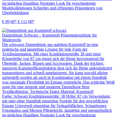
im täglichen Handling Neutraler Look für verschiedenste
Modekollektionen Schnelles und effizientes Präsentieren von
Oberbekleidung
€ 99,00*
€ 112,00*
Damenbüste Schwarz – Kunststoff-Präsentationsbüste für
Modeprofis
Die schwarze Damenbüste aus stabilem Kunststoff ist eine
praktische und langlebige Lösung für jede Form der
Textilpräsentation. Mit einer Konfektionsgröße 38 und einer
Körperhöhe von 87 cm eignet sich die Büste hervorragend für
Oberteile, Jacken, Blusen und Accessoires. Dank der leichten,
massiven Kunststoffkonstruktion lässt sich die Büste unkompliziert
transportieren und schnell umplatzieren. Sie kann sowohl alleine
aufgestellt werden als auch in Kombination mit einem Standfuß,
was maximale Flexibilität im Einsatz ermöglicht. Das schlichte Weiß
sorgt für eine neutrale und moderne Darstellung Ihrer
Textilkollektion. Technische Daten Material: Kunststoff
Farbe: Schwarz Konfektionsgröße: 38 Höhe: 87 cm Verwendung:
mit oder ohne Standfuß einsetzbar Vorteile für den gewerblichen
Einsatz Universell einsetzbar für Verkaufsflächen, Schaufenster,
Fotostudios und Messen Pflegeleicht, langlebig und unempfindlich
im täglichen Handling Neutraler Look für verschiedenste