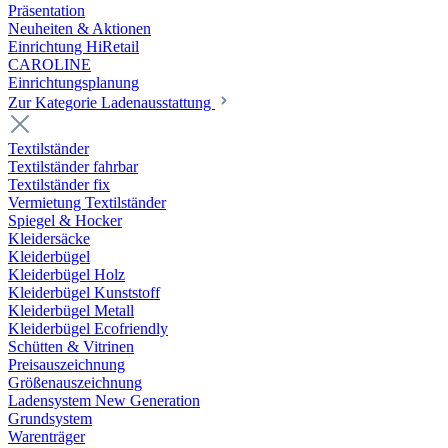
Präsentation
Neuheiten & Aktionen
Einrichtung HiRetail
CAROLINE
Einrichtungsplanung
Zur Kategorie Laden­ausstattung
Textilständer
Textilständer fahrbar
Textilständer fix
Vermietung Textilständer
Spiegel & Hocker
Kleidersäcke
Kleiderbügel
Kleiderbügel Holz
Kleiderbügel Kunststoff
Kleiderbügel Metall
Kleiderbügel Ecofriendly
Schütten & Vitrinen
Preisauszeichnung
Größenauszeichnung
Ladensystem New Generation
Grundsystem
Warenträger