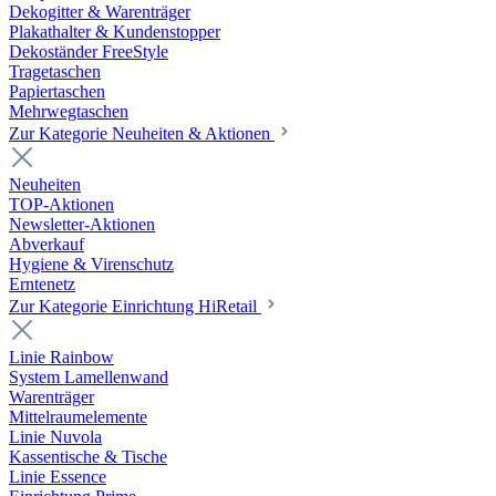
Dekogitter & Warenträger
Plakathalter & Kundenstopper
Dekoständer FreeStyle
Tragetaschen
Papiertaschen
Mehrwegtaschen
Zur Kategorie Neuheiten & Aktionen
Neuheiten
TOP-Aktionen
Newsletter-Aktionen
Abverkauf
Hygiene & Virenschutz
Erntenetz
Zur Kategorie Einrichtung HiRetail
Linie Rainbow
System Lamellenwand
Warenträger
Mittelraumelemente
Linie Nuvola
Kassentische & Tische
Linie Essence