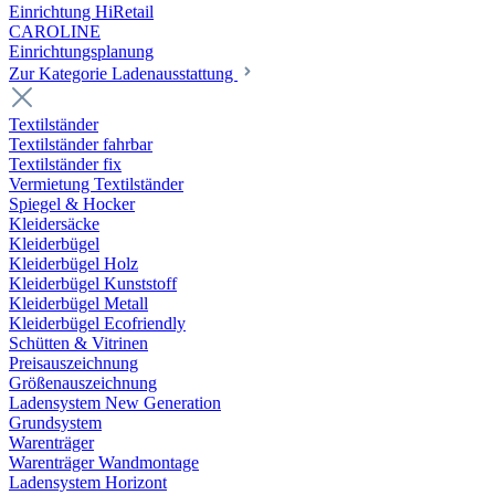
Einrichtung HiRetail
CAROLINE
Einrichtungsplanung
Zur Kategorie Laden­ausstattung
Textilständer
Textilständer fahrbar
Textilständer fix
Vermietung Textilständer
Spiegel & Hocker
Kleidersäcke
Kleiderbügel
Kleiderbügel Holz
Kleiderbügel Kunststoff
Kleiderbügel Metall
Kleiderbügel Ecofriendly
Schütten & Vitrinen
Preisauszeichnung
Größenauszeichnung
Ladensystem New Generation
Grundsystem
Warenträger
Warenträger Wandmontage
Ladensystem Horizont