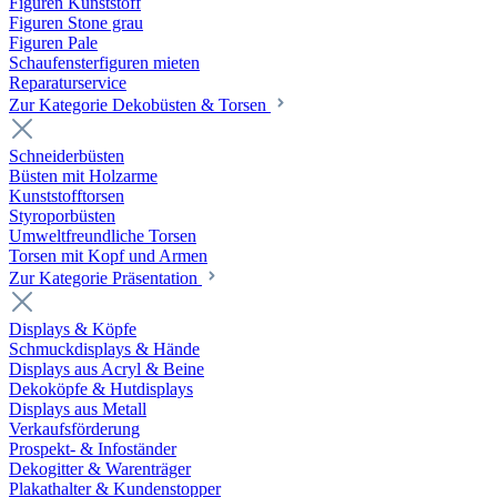
Figuren Kunststoff
Figuren Stone grau
Figuren Pale
Schaufensterfiguren mieten
Reparaturservice
Zur Kategorie Dekobüsten & Torsen
Schneiderbüsten
Büsten mit Holzarme
Kunststofftorsen
Styroporbüsten
Umweltfreundliche Torsen
Torsen mit Kopf und Armen
Zur Kategorie Präsentation
Displays & Köpfe
Schmuckdisplays & Hände
Displays aus Acryl & Beine
Dekoköpfe & Hutdisplays
Displays aus Metall
Verkaufsförderung
Prospekt- & Infoständer
Dekogitter & Warenträger
Plakathalter & Kundenstopper