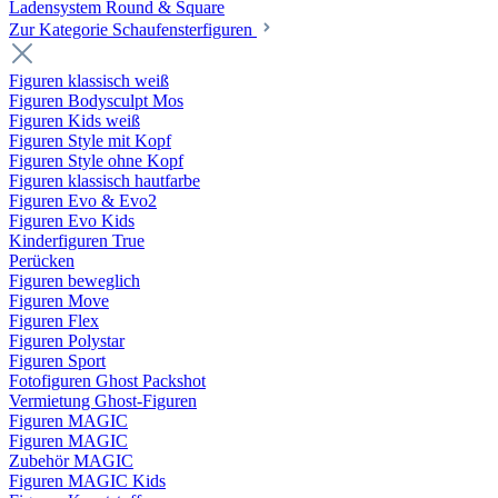
Ladensystem Round & Square
Zur Kategorie Schaufenster­figuren
Figuren klassisch weiß
Figuren Bodysculpt Mos
Figuren Kids weiß
Figuren Style mit Kopf
Figuren Style ohne Kopf
Figuren klassisch hautfarbe
Figuren Evo & Evo2
Figuren Evo Kids
Kinderfiguren True
Perücken
Figuren beweglich
Figuren Move
Figuren Flex
Figuren Polystar
Figuren Sport
Fotofiguren Ghost Packshot
Vermietung Ghost-Figuren
Figuren MAGIC
Figuren MAGIC
Zubehör MAGIC
Figuren MAGIC Kids