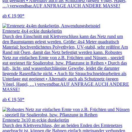
gut geeignet • Alternativ auch als Schutznetz (gegen Vögel, Hagel,
…) verwendbar.AUF ANFRAGE AUCH ANDERE MASSE!
ab € 19,90*
Erntenetz 4x4 eckig dunkelgrün
Durch den Einschnitt mit Klettverschluss kann das Netz rund um
den Baumstamm gelegt werden. Größe: 4x4 Meter quadratisch
Material: hochverdichtetes Polyethylen, UV-stabil, sehr reißfest Am
Rand mit Ösen, damit das Netz befestigt werden kann. Robustes
Netz zur einfachen Ernte von z.B. Früchten und Nüssen - speziell
gut geeignet für Spalierobst, bzw. Pflanzung in Reihen • Durch das
luft-, licht- und wasserdurchlässige Gewebe, leidet die darunter
liegende Rasenfläche nicht. • Auch für Strauchschneidearbeiten als
Unterlage gut geeignet • Alternativ auch als Schutznetz (gegen
Vögel, Hagel, …) verwendbar.AUF ANFRAGE AUCH ANDERE
MASSE!
ab € 19,50*
Erntenetz 3x10 m eckig dunkelgrün
Durch den Klettverschluss, der an beiden Enden des Erntenetzes
angebracht ist, können die Bahnen einfach miteinander verbunden