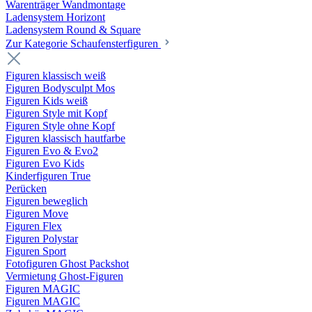
Warenträger Wandmontage
Ladensystem Horizont
Ladensystem Round & Square
Zur Kategorie Schaufenster­figuren
Figuren klassisch weiß
Figuren Bodysculpt Mos
Figuren Kids weiß
Figuren Style mit Kopf
Figuren Style ohne Kopf
Figuren klassisch hautfarbe
Figuren Evo & Evo2
Figuren Evo Kids
Kinderfiguren True
Perücken
Figuren beweglich
Figuren Move
Figuren Flex
Figuren Polystar
Figuren Sport
Fotofiguren Ghost Packshot
Vermietung Ghost-Figuren
Figuren MAGIC
Figuren MAGIC