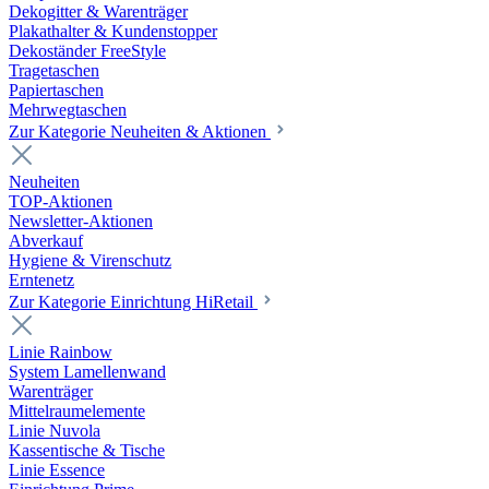
Dekogitter & Warenträger
Plakathalter & Kundenstopper
Dekoständer FreeStyle
Tragetaschen
Papiertaschen
Mehrwegtaschen
Zur Kategorie Neuheiten & Aktionen
Neuheiten
TOP-Aktionen
Newsletter-Aktionen
Abverkauf
Hygiene & Virenschutz
Erntenetz
Zur Kategorie Einrichtung HiRetail
Linie Rainbow
System Lamellenwand
Warenträger
Mittelraumelemente
Linie Nuvola
Kassentische & Tische
Linie Essence