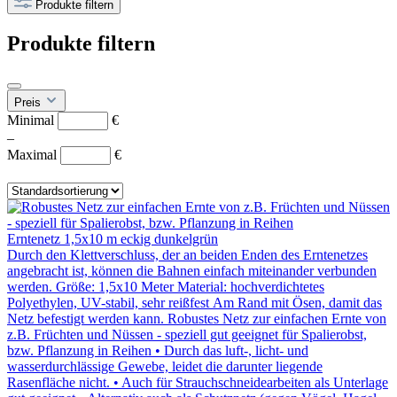
Produkte filtern
Produkte filtern
Preis
Minimal
€
–
Maximal
€
Erntenetz 1,5x10 m eckig dunkelgrün
Durch den Klettverschluss, der an beiden Enden des Erntenetzes
angebracht ist, können die Bahnen einfach miteinander verbunden
werden. Größe: 1,5x10 Meter Material: hochverdichtetes
Polyethylen, UV-stabil, sehr reißfest Am Rand mit Ösen, damit das
Netz befestigt werden kann. Robustes Netz zur einfachen Ernte von
z.B. Früchten und Nüssen - speziell gut geeignet für Spalierobst,
bzw. Pflanzung in Reihen • Durch das luft-, licht- und
wasserdurchlässige Gewebe, leidet die darunter liegende
Rasenfläche nicht. • Auch für Strauchschneidearbeiten als Unterlage