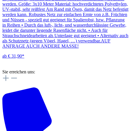
werden. Größe: 3x10 Meter Material: hochverdichtetes Polyethylen,
UV-stabil, sehr reißfest Am Rand mit Ösen, damit das Netz befestigt
werden kann. Robustes Netz zur einfachen Ernte von z.B. Früchten
und Nüssen - speziell gut geeignet für Spalierobst, bzw. Pflanzung
in Reihen • Durch das luft-, licht- und wasserdurchlässige Gewebe,
leidet die darunter liegende Rasenfläche nicht. • Auch für
Strauchschneidearbeiten als Unterlage gut geeignet • Alternativ auch
als Schutznetz (gegen Vögel, Hagel, …) verwendbar.AUF
ANFRAGE AUCH ANDERE MASSE!
ab € 31,90*
Sie erreichen uns: