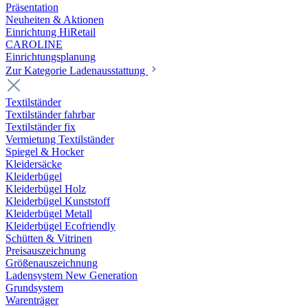
Präsentation
Neuheiten & Aktionen
Einrichtung HiRetail
CAROLINE
Einrichtungsplanung
Zur Kategorie Laden­ausstattung
Textilständer
Textilständer fahrbar
Textilständer fix
Vermietung Textilständer
Spiegel & Hocker
Kleidersäcke
Kleiderbügel
Kleiderbügel Holz
Kleiderbügel Kunststoff
Kleiderbügel Metall
Kleiderbügel Ecofriendly
Schütten & Vitrinen
Preisauszeichnung
Größenauszeichnung
Ladensystem New Generation
Grundsystem
Warenträger