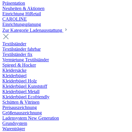
Präsentation
Neuheiten & Aktionen
Einrichtung HiRetail
CAROLINE
Einrichtungsplanung
Zur Kategorie Laden­ausstattung
Textilständer
Textilständer fahrbar
Textilständer fix
Vermietung Textilständer
Spiegel & Hocker
Kleidersäcke
Kleiderbügel
Kleiderbügel Holz
Kleiderbügel Kunststoff
Kleiderbügel Metall
Kleiderbügel Ecofriendly
Schütten & Vitrinen
Preisauszeichnung
Größenauszeichnung
Ladensystem New Generation
Grundsystem
Warenträger