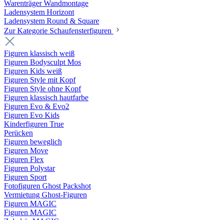
Warenträger Wandmontage
Ladensystem Horizont
Ladensystem Round & Square
Zur Kategorie Schaufenster­figuren
Figuren klassisch weiß
Figuren Bodysculpt Mos
Figuren Kids weiß
Figuren Style mit Kopf
Figuren Style ohne Kopf
Figuren klassisch hautfarbe
Figuren Evo & Evo2
Figuren Evo Kids
Kinderfiguren True
Perücken
Figuren beweglich
Figuren Move
Figuren Flex
Figuren Polystar
Figuren Sport
Fotofiguren Ghost Packshot
Vermietung Ghost-Figuren
Figuren MAGIC
Figuren MAGIC