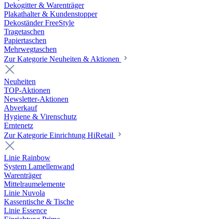
Dekogitter & Warenträger
Plakathalter & Kundenstopper
Dekoständer FreeStyle
Tragetaschen
Papiertaschen
Mehrwegtaschen
Zur Kategorie Neuheiten & Aktionen
Neuheiten
TOP-Aktionen
Newsletter-Aktionen
Abverkauf
Hygiene & Virenschutz
Erntenetz
Zur Kategorie Einrichtung HiRetail
Linie Rainbow
System Lamellenwand
Warenträger
Mittelraumelemente
Linie Nuvola
Kassentische & Tische
Linie Essence