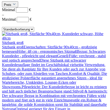
Preis
Minimal
€
–
Maximal
€
Sitzbank groß
Sitzbank großEigenschaften: Sitzfläche 90x40cm - großzügig
bemessenHöhe: 48 cm - ergonomisches SitzmaßBezug: Schwarzes
Kunstleder - pflegleicht und elegantGestell/Füße: verchromt - stabil
und optisch ansprechendDiese Sitzbank mit schwarzer
Kunstlederauflage findet im Geschäftslokal vielseitig Verwendung.
Sie dient als Rastplatz für Ihre Kunden oder auch zur Anprobe von
Schuhen, oder zum Abstellen von Taschen.Komfort & Qualität: Die
großzügige Polsterfläche garantiert angenehmes Sitzen - ideal für
Wartebereiche, Umkleiden, Lounge-Ecken oder
Showrooms.Pflegeleicht: Der Kunstlederbezug ist leicht zu reinigen
und hält auch täglicher Beanspruchung stand.Stilvoll & harmonisch:
Der schwarze Bezug in Kombination mit verchromten Füßen wirkt
modern und fügt sich gut in viele Einrichtungsstile ein.Robust &
langlebig: die solide Konstruktion sorgt für Stabilität und dauerhafte
NutzungOptimal geeignet für den Einsatz in