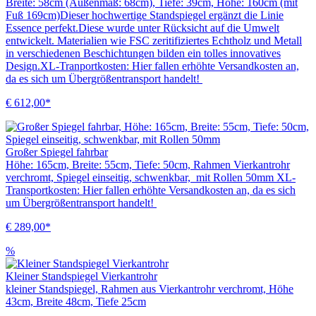
Breite: 58cm (Außenmaß: 68cm), Tiefe: 39cm, Höhe: 160cm (mit
Fuß 169cm)Dieser hochwertige Standspiegel ergänzt die Linie
Essence perfekt.Diese wurde unter Rücksicht auf die Umwelt
entwickelt. Materialien wie FSC zeritifiziertes Echtholz und Metall
in verschiedenen Beschichtungen bilden ein tolles innovatives
Design.XL-Tranportkosten: Hier fallen erhöhte Versandkosten an,
da es sich um Übergrößentransport handelt!
€ 612,00*
Großer Spiegel fahrbar
Höhe: 165cm, Breite: 55cm, Tiefe: 50cm, Rahmen Vierkantrohr
verchromt, Spiegel einseitig, schwenkbar, mit Rollen 50mm XL-
Transportkosten: Hier fallen erhöhte Versandkosten an, da es sich
um Übergrößentransport handelt!
€ 289,00*
%
Kleiner Standspiegel Vierkantrohr
kleiner Standspiegel, Rahmen aus Vierkantrohr verchromt, Höhe
43cm, Breite 48cm, Tiefe 25cm