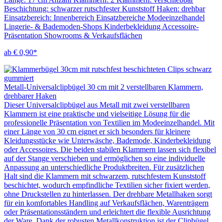
Beschichtung: schwarzer rutschfester Kunststoff Haken: drehbar
Einsatzbereich: Innenbereich Einsatzbereiche Modeeinzelhandel
Lingerie- & Bademoden-Shops Kinderbekleidung Accessoire-
Präsentation Showrooms & Verkaufsflächen
ab € 0,90*
Metall-Universalclipbügel 30 cm mit 2 verstellbaren Klammern,
drehbarer Haken
Dieser Universalclipbügel aus Metall mit zwei verstellbaren
Klammern ist eine praktische und vielseitige Lösung für die
professionelle Präsentation von Textilien im Modeeinzelhandel. Mit
einer Länge von 30 cm eignet er sich besonders für kleinere
Kleidungsstücke wie Unterwäsche, Bademode, Kinderbekleidung
oder Accessoires. Die beiden stabilen Klammern lassen sich flexibel
auf der Stange verschieben und ermöglichen so eine individuelle
Anpassung an unterschiedliche Produktbreiten. Für zusätzlichen
Halt sind die Klammern mit schwarzem, rutschfestem Kunststoff
beschichtet, wodurch empfindliche Textilien sicher fixiert werden,
ohne Druckstellen zu hinterlassen. Der drehbare Metallhaken sorgt
für ein komfortables Handling auf Verkaufsflächen, Warenträgern
oder Präsentationsständern und erleichtert die flexible Ausrichtung
der Ware. Dank der robusten Metallkonstruktion ist der Clipbügel