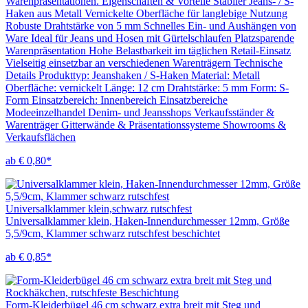
Warenpräsentationen. Eigenschaften & Vorteile Stabiler Jeans- / S-
Haken aus Metall Vernickelte Oberfläche für langlebige Nutzung
Robuste Drahtstärke von 5 mm Schnelles Ein- und Aushängen von
Ware Ideal für Jeans und Hosen mit Gürtelschlaufen Platzsparende
Warenpräsentation Hohe Belastbarkeit im täglichen Retail-Einsatz
Vielseitig einsetzbar an verschiedenen Warenträgern Technische
Details Produkttyp: Jeanshaken / S-Haken Material: Metall
Oberfläche: vernickelt Länge: 12 cm Drahtstärke: 5 mm Form: S-
Form Einsatzbereich: Innenbereich Einsatzbereiche
Modeeinzelhandel Denim- und Jeansshops Verkaufsständer &
Warenträger Gitterwände & Präsentationssysteme Showrooms &
Verkaufsflächen
ab € 0,80*
Universalklammer klein,schwarz rutschfest
Universalklammer klein, Haken-Innendurchmesser 12mm, Größe
5,5/9cm, Klammer schwarz rutschfest beschichtet
ab € 0,85*
Form-Kleiderbügel 46 cm schwarz extra breit mit Steg und