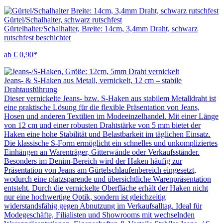
Gürtel/Schalhalter, schwarz rutschfest
Gürtelhalter/Schalhalter, Breite: 14cm, 3,4mm Draht, schwarz
rutschfest beschichtet
ab € 0,90*
Jeans- & S-Haken aus Metall, vernickelt, 12 cm – stabile
Drahtausführung
Dieser vernickelte Jeans- bzw. S-Haken aus stabilem Metalldraht ist
eine praktische Lösung für die flexible Präsentation von Jeans,
Hosen und anderen Textilien im Modeeinzelhandel. Mit einer Länge
von 12 cm und einer robusten Drahtstärke von 5 mm bietet der
Haken eine hohe Stabilität und Belastbarkeit im täglichen Einsatz.
Die klassische S-Form ermöglicht ein schnelles und unkompliziertes
Einhängen an Warenträger, Gitterwände oder Verkaufsständer.
Besonders im Denim-Bereich wird der Haken häufig zur
Präsentation von Jeans am Gürtelschlaufenbereich eingesetzt,
wodurch eine platzsparende und übersichtliche Warenpräsentation
entsteht. Durch die vernickelte Oberfläche erhält der Haken nicht
nur eine hochwertige Optik, sondern ist gleichzeitig
widerstandsfähig gegen Abnutzung im Verkaufsalltag. Ideal für
Modegeschäfte, Filialisten und Showrooms mit wechselnden