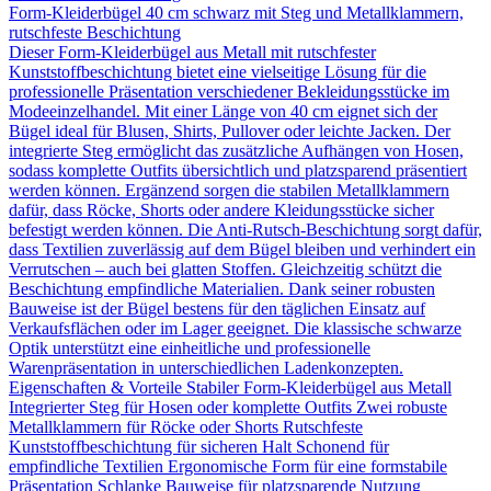
Form-Kleiderbügel 40 cm schwarz mit Steg und Metallklammern,
rutschfeste Beschichtung
Dieser Form-Kleiderbügel aus Metall mit rutschfester
Kunststoffbeschichtung bietet eine vielseitige Lösung für die
professionelle Präsentation verschiedener Bekleidungsstücke im
Modeeinzelhandel. Mit einer Länge von 40 cm eignet sich der
Bügel ideal für Blusen, Shirts, Pullover oder leichte Jacken. Der
integrierte Steg ermöglicht das zusätzliche Aufhängen von Hosen,
sodass komplette Outfits übersichtlich und platzsparend präsentiert
werden können. Ergänzend sorgen die stabilen Metallklammern
dafür, dass Röcke, Shorts oder andere Kleidungsstücke sicher
befestigt werden können. Die Anti-Rutsch-Beschichtung sorgt dafür,
dass Textilien zuverlässig auf dem Bügel bleiben und verhindert ein
Verrutschen – auch bei glatten Stoffen. Gleichzeitig schützt die
Beschichtung empfindliche Materialien. Dank seiner robusten
Bauweise ist der Bügel bestens für den täglichen Einsatz auf
Verkaufsflächen oder im Lager geeignet. Die klassische schwarze
Optik unterstützt eine einheitliche und professionelle
Warenpräsentation in unterschiedlichen Ladenkonzepten.
Eigenschaften & Vorteile Stabiler Form-Kleiderbügel aus Metall
Integrierter Steg für Hosen oder komplette Outfits Zwei robuste
Metallklammern für Röcke oder Shorts Rutschfeste
Kunststoffbeschichtung für sicheren Halt Schonend für
empfindliche Textilien Ergonomische Form für eine formstabile
Präsentation Schlanke Bauweise für platzsparende Nutzung