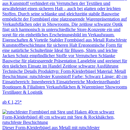
aus Kunststoff verhindert ein Verrutschen der Textilien und
gewährleistet einen sicheren Halt – auch bei glatten oder leichten
Stoffen. Durch seine schlanke und gleichzeitig stabile Bauweise
ermöglicht der Formbügel eine platzsparende Warenpräsentation auf
Verkaufsflächen oder in Showrooms. Die zeitlose schwarze Optik
fügt sich harmonisch in unterschiedliche Store-Konzepte ein und
sorgt für ein einheitliches Erscheinungsbild im Verkaufsraum.
Eigenschaften & Vorteile Stabiler Formbügel aus Metall Rutschfeste
Kunststoffbeschichtung für sicheren Halt Ergonomische Form für
eine natürliche Schulterlinie Ideal für Blusen, Shirts und leichte
Jacken Schutz empfindlicher Stoffe vor Verrutschen Schlanke
Bauweise für platzsparende Präsentation Langlebig und geeignet für
den täglichen Einsatz im Handel Zeitlose schwarze Ausführung
Technische Details Produkttyp: Form-Kleiderbügel Material: Metall
Beschichtung: rutschfester Kunststoff Farbe: Schwarz Länge: 40 cm
Einsatzbereich: Innenbereich Einsatzbereiche Modeeinzelhandel
Boutiquen & Filialisten Verkaufsflächen & Warenträger Showrooms
Textillager & Logistik
ab € 1,25*
Form-Kleiderbügel 40 cm schwarz mit Steg & Rockhäkchen,
rutschfeste Beschichtung
Dieser Form-Kleiderbügel aus Metall mit rutschfester