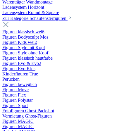
Warenträger Wandmontage
Ladensystem Horizont
Ladensystem Round & Square
Zur Kategorie Schaufenster­figuren
Figuren klassisch weiß
Figuren Bodysculpt Mos
Figuren Kids weiß
Figuren Style mit Kopf
Figuren Style ohne Kopf
Figuren klassisch hautfarbe
Figuren Evo & Evo2
Figuren Evo Kids
Kinderfiguren True
Perücken
Figuren beweglich
Figuren Move
Figuren Flex
Figuren Polystar
Figuren Sport
Fotofiguren Ghost Packshot
Vermietung Ghost-Figuren
Figuren MAGIC
Figuren MAGIC