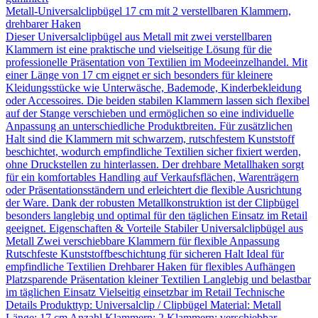
Metall-Universalclipbügel 17 cm mit 2 verstellbaren Klammern,
drehbarer Haken
Dieser Universalclipbügel aus Metall mit zwei verstellbaren
Klammern ist eine praktische und vielseitige Lösung für die
professionelle Präsentation von Textilien im Modeeinzelhandel. Mit
einer Länge von 17 cm eignet er sich besonders für kleinere
Kleidungsstücke wie Unterwäsche, Bademode, Kinderbekleidung
oder Accessoires. Die beiden stabilen Klammern lassen sich flexibel
auf der Stange verschieben und ermöglichen so eine individuelle
Anpassung an unterschiedliche Produktbreiten. Für zusätzlichen
Halt sind die Klammern mit schwarzem, rutschfestem Kunststoff
beschichtet, wodurch empfindliche Textilien sicher fixiert werden,
ohne Druckstellen zu hinterlassen. Der drehbare Metallhaken sorgt
für ein komfortables Handling auf Verkaufsflächen, Warenträgern
oder Präsentationsständern und erleichtert die flexible Ausrichtung
der Ware. Dank der robusten Metallkonstruktion ist der Clipbügel
besonders langlebig und optimal für den täglichen Einsatz im Retail
geeignet. Eigenschaften & Vorteile Stabiler Universalclipbügel aus
Metall Zwei verschiebbare Klammern für flexible Anpassung
Rutschfeste Kunststoffbeschichtung für sicheren Halt Ideal für
empfindliche Textilien Drehbarer Haken für flexibles Aufhängen
Platzsparende Präsentation kleiner Textilien Langlebig und belastbar
im täglichen Einsatz Vielseitig einsetzbar im Retail Technische
Details Produkttyp: Universalclip / Clipbügel Material: Metall
Länge: 17 cm Anzahl Klammern: 2 Klammern: verschiebbar