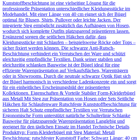
Kunststoffbeschichtung ist eine vielseitige Lösung für die
professionelle Präsentation unterschiedlicher Kleidungsstücke im
Modehandel. Mit einer Länge von 40 cm eignet sich der Bügel
optimal für Blusen, Shirts, Pullover oder leichte Jacken. Der
integrierte Steg ermöglicht zusätzlich das Aufhängen von Hosen,
wodurch sich komplette Outfits platzsparend präsentieren lassen.
Ergänzend sorgen die seitlichen Häkchen dafür, dass
Kleidungsstücke mit Schlaufen – beispielsweise Röcke oder Tops –
sicher fixiert werden können. Die schwarze Anti-Rutsch-
Beschichtung verhindert ein Verrutschen der Ware und schützt
gleichzeitig empfindliche Textilien. Dank seiner stabilen und
gleichzeitig schlanken Bauweise ist der Bügel ideal für eine
effiziente Warenpräsentation auf Verkaufsflächen, Warenträgern
oder in Showrooms. Durch die neutrale schwarze Optik fügt sich
der Bügel harmonisch in verschiedene Ladenkonzepte ein und sorgt
für ein einheitliches Erscheinungsbild der präsentierten
Kollektionen. Eigenschaften & Vorteile Stabiler Form-Kleiderbügel
aus Metall Mit Steg zur Präsentation von Hosen oder Sets Seitliche
Häkchen für Schlaufenware Rutschfeste Kunststoffbeschichtung für
sicheren Halt Schutz empfindlicher Textilien vor Verrutschen
Ergonomische Form unterstützt natürliche Schulterlinie Schlanke
Bauweise für platzsparende Warenpräsentation Langlebig und
geeignet für den täglichen Einsatz im Handel Technische Details
Produkttyp: Form-Kleiderbügel mit Steg Material: Metall
Beschichtung: rutschfester Kunststoff Farbe: Schwarz Länge: 40 cm