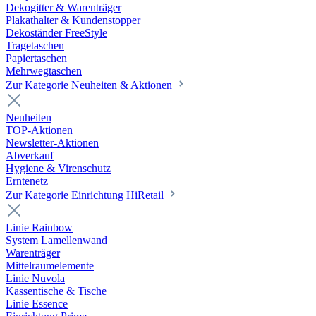
Dekogitter & Warenträger
Plakathalter & Kundenstopper
Dekoständer FreeStyle
Tragetaschen
Papiertaschen
Mehrwegtaschen
Zur Kategorie Neuheiten & Aktionen
Neuheiten
TOP-Aktionen
Newsletter-Aktionen
Abverkauf
Hygiene & Virenschutz
Erntenetz
Zur Kategorie Einrichtung HiRetail
Linie Rainbow
System Lamellenwand
Warenträger
Mittelraumelemente
Linie Nuvola
Kassentische & Tische
Linie Essence