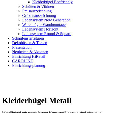
Kleiderbügel Ecofriendly
Schütten & Vitrinen
Preisauszeichnung
Größenauszeichnung
Ladensystem New Generation
Warenträger Wandmontage
Ladensystem Horizont
Ladensystem Round & Square
Schaufenster­figuren
Dekobüsten & Torsen
Präsentation
Neuheiten & Aktionen
Einrichtung HiRetail
CAROLINE
Einrichtungsplanung
Kleiderbügel Metall
Metallbügel mit rutschfestem Kunststoffüberzug sind eine tolle