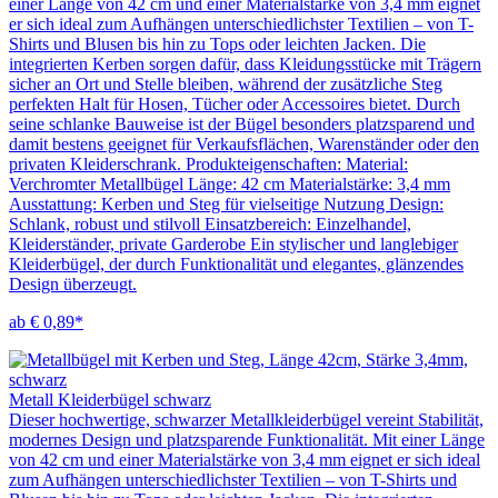
einer Länge von 42 cm und einer Materialstärke von 3,4 mm eignet
er sich ideal zum Aufhängen unterschiedlichster Textilien – von T-
Shirts und Blusen bis hin zu Tops oder leichten Jacken. Die
integrierten Kerben sorgen dafür, dass Kleidungsstücke mit Trägern
sicher an Ort und Stelle bleiben, während der zusätzliche Steg
perfekten Halt für Hosen, Tücher oder Accessoires bietet. Durch
seine schlanke Bauweise ist der Bügel besonders platzsparend und
damit bestens geeignet für Verkaufsflächen, Warenständer oder den
privaten Kleiderschrank. Produkteigenschaften: Material:
Verchromter Metallbügel Länge: 42 cm Materialstärke: 3,4 mm
Ausstattung: Kerben und Steg für vielseitige Nutzung Design:
Schlank, robust und stilvoll Einsatzbereich: Einzelhandel,
Kleiderständer, private Garderobe Ein stylischer und langlebiger
Kleiderbügel, der durch Funktionalität und elegantes, glänzendes
Design überzeugt.
ab € 0,89*
Metall Kleiderbügel schwarz
Dieser hochwertige, schwarzer Metallkleiderbügel vereint Stabilität,
modernes Design und platzsparende Funktionalität. Mit einer Länge
von 42 cm und einer Materialstärke von 3,4 mm eignet er sich ideal
zum Aufhängen unterschiedlichster Textilien – von T-Shirts und