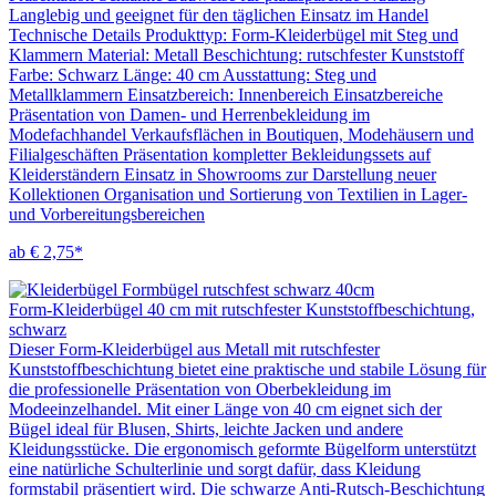
Langlebig und geeignet für den täglichen Einsatz im Handel
Technische Details Produkttyp: Form-Kleiderbügel mit Steg und
Klammern Material: Metall Beschichtung: rutschfester Kunststoff
Farbe: Schwarz Länge: 40 cm Ausstattung: Steg und
Metallklammern Einsatzbereich: Innenbereich Einsatzbereiche
Präsentation von Damen- und Herrenbekleidung im
Modefachhandel Verkaufsflächen in Boutiquen, Modehäusern und
Filialgeschäften Präsentation kompletter Bekleidungssets auf
Kleiderständern Einsatz in Showrooms zur Darstellung neuer
Kollektionen Organisation und Sortierung von Textilien in Lager-
und Vorbereitungsbereichen
ab € 2,75*
Form-Kleiderbügel 40 cm mit rutschfester Kunststoffbeschichtung,
schwarz
Dieser Form-Kleiderbügel aus Metall mit rutschfester
Kunststoffbeschichtung bietet eine praktische und stabile Lösung für
die professionelle Präsentation von Oberbekleidung im
Modeeinzelhandel. Mit einer Länge von 40 cm eignet sich der
Bügel ideal für Blusen, Shirts, leichte Jacken und andere
Kleidungsstücke. Die ergonomisch geformte Bügelform unterstützt
eine natürliche Schulterlinie und sorgt dafür, dass Kleidung
formstabil präsentiert wird. Die schwarze Anti-Rutsch-Beschichtung