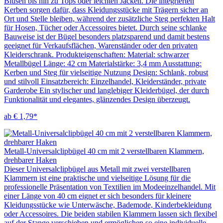
Blusen bis hin zu Tops oder leichten Jacken. Die integrierten
Kerben sorgen dafür, dass Kleidungsstücke mit Trägern sicher an
Ort und Stelle bleiben, während der zusätzliche Steg perfekten Halt
für Hosen, Tücher oder Accessoires bietet. Durch seine schlanke
Bauweise ist der Bügel besonders platzsparend und damit bestens
geeignet für Verkaufsflächen, Warenständer oder den privaten
Kleiderschrank. Produkteigenschaften: Material: schwarzer
Metallbügel Länge: 42 cm Materialstärke: 3,4 mm Ausstattung:
Kerben und Steg für vielseitige Nutzung Design: Schlank, robust
und stilvoll Einsatzbereich: Einzelhandel, Kleiderständer, private
Garderobe Ein stylischer und langlebiger Kleiderbügel, der durch
Funktionalität und elegantes, glänzendes Design überzeugt.
ab € 1,79*
Metall-Universalclipbügel 40 cm mit 2 verstellbaren Klammern,
drehbarer Haken
Dieser Universalclipbügel aus Metall mit zwei verstellbaren
Klammern ist eine praktische und vielseitige Lösung für die
professionelle Präsentation von Textilien im Modeeinzelhandel. Mit
einer Länge von 40 cm eignet er sich besonders für kleinere
Kleidungsstücke wie Unterwäsche, Bademode, Kinderbekleidung
oder Accessoires. Die beiden stabilen Klammern lassen sich flexibel
auf der Stange verschieben und ermöglichen so eine individuelle