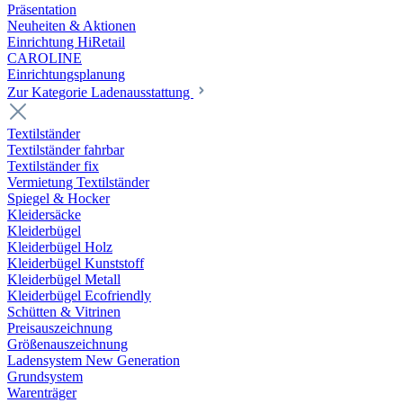
Präsentation
Neuheiten & Aktionen
Einrichtung HiRetail
CAROLINE
Einrichtungsplanung
Zur Kategorie Laden­ausstattung
Textilständer
Textilständer fahrbar
Textilständer fix
Vermietung Textilständer
Spiegel & Hocker
Kleidersäcke
Kleiderbügel
Kleiderbügel Holz
Kleiderbügel Kunststoff
Kleiderbügel Metall
Kleiderbügel Ecofriendly
Schütten & Vitrinen
Preisauszeichnung
Größenauszeichnung
Ladensystem New Generation
Grundsystem
Warenträger