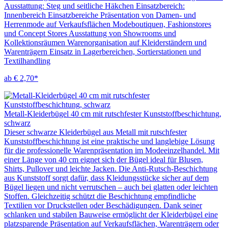
Ausstattung: Steg und seitliche Häkchen Einsatzbereich:
Innenbereich Einsatzbereiche Präsentation von Damen- und
Herrenmode auf Verkaufsflächen Modeboutiquen, Fashionstores
und Concept Stores Ausstattung von Showrooms und
Kollektionsräumen Warenorganisation auf Kleiderständern und
Warenträgern Einsatz in Lagerbereichen, Sortierstationen und
Textilhandling
ab € 2,70*
Metall-Kleiderbügel 40 cm mit rutschfester Kunststoffbeschichtung,
schwarz
Dieser schwarze Kleiderbügel aus Metall mit rutschfester
Kunststoffbeschichtung ist eine praktische und langlebige Lösung
für die professionelle Warenpräsentation im Modeeinzelhandel. Mit
einer Länge von 40 cm eignet sich der Bügel ideal für Blusen,
Shirts, Pullover und leichte Jacken. Die Anti-Rutsch-Beschichtung
aus Kunststoff sorgt dafür, dass Kleidungsstücke sicher auf dem
Bügel liegen und nicht verrutschen – auch bei glatten oder leichten
Stoffen. Gleichzeitig schützt die Beschichtung empfindliche
Textilien vor Druckstellen oder Beschädigungen. Dank seiner
schlanken und stabilen Bauweise ermöglicht der Kleiderbügel eine
platzsparende Präsentation auf Verkaufsflächen, Warenträgern oder