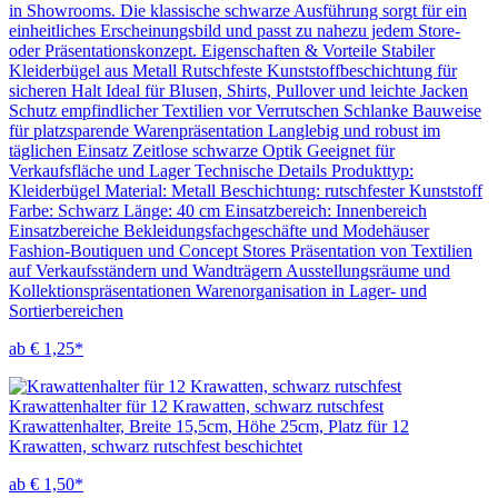
in Showrooms. Die klassische schwarze Ausführung sorgt für ein
einheitliches Erscheinungsbild und passt zu nahezu jedem Store-
oder Präsentationskonzept. Eigenschaften & Vorteile Stabiler
Kleiderbügel aus Metall Rutschfeste Kunststoffbeschichtung für
sicheren Halt Ideal für Blusen, Shirts, Pullover und leichte Jacken
Schutz empfindlicher Textilien vor Verrutschen Schlanke Bauweise
für platzsparende Warenpräsentation Langlebig und robust im
täglichen Einsatz Zeitlose schwarze Optik Geeignet für
Verkaufsfläche und Lager Technische Details Produkttyp:
Kleiderbügel Material: Metall Beschichtung: rutschfester Kunststoff
Farbe: Schwarz Länge: 40 cm Einsatzbereich: Innenbereich
Einsatzbereiche Bekleidungsfachgeschäfte und Modehäuser
Fashion-Boutiquen und Concept Stores Präsentation von Textilien
auf Verkaufsständern und Wandträgern Ausstellungsräume und
Kollektionspräsentationen Warenorganisation in Lager- und
Sortierbereichen
ab € 1,25*
Krawattenhalter für 12 Krawatten, schwarz rutschfest
Krawattenhalter, Breite 15,5cm, Höhe 25cm, Platz für 12
Krawatten, schwarz rutschfest beschichtet
ab € 1,50*