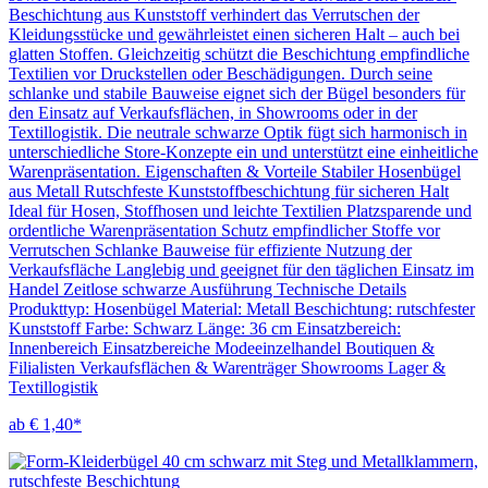
Beschichtung aus Kunststoff verhindert das Verrutschen der
Kleidungsstücke und gewährleistet einen sicheren Halt – auch bei
glatten Stoffen. Gleichzeitig schützt die Beschichtung empfindliche
Textilien vor Druckstellen oder Beschädigungen. Durch seine
schlanke und stabile Bauweise eignet sich der Bügel besonders für
den Einsatz auf Verkaufsflächen, in Showrooms oder in der
Textillogistik. Die neutrale schwarze Optik fügt sich harmonisch in
unterschiedliche Store-Konzepte ein und unterstützt eine einheitliche
Warenpräsentation. Eigenschaften & Vorteile Stabiler Hosenbügel
aus Metall Rutschfeste Kunststoffbeschichtung für sicheren Halt
Ideal für Hosen, Stoffhosen und leichte Textilien Platzsparende und
ordentliche Warenpräsentation Schutz empfindlicher Stoffe vor
Verrutschen Schlanke Bauweise für effiziente Nutzung der
Verkaufsfläche Langlebig und geeignet für den täglichen Einsatz im
Handel Zeitlose schwarze Ausführung Technische Details
Produkttyp: Hosenbügel Material: Metall Beschichtung: rutschfester
Kunststoff Farbe: Schwarz Länge: 36 cm Einsatzbereich:
Innenbereich Einsatzbereiche Modeeinzelhandel Boutiquen &
Filialisten Verkaufsflächen & Warenträger Showrooms Lager &
Textillogistik
ab € 1,40*