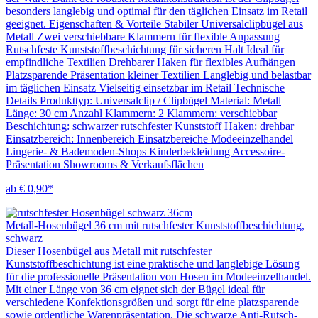
besonders langlebig und optimal für den täglichen Einsatz im Retail
geeignet. Eigenschaften & Vorteile Stabiler Universalclipbügel aus
Metall Zwei verschiebbare Klammern für flexible Anpassung
Rutschfeste Kunststoffbeschichtung für sicheren Halt Ideal für
empfindliche Textilien Drehbarer Haken für flexibles Aufhängen
Platzsparende Präsentation kleiner Textilien Langlebig und belastbar
im täglichen Einsatz Vielseitig einsetzbar im Retail Technische
Details Produkttyp: Universalclip / Clipbügel Material: Metall
Länge: 30 cm Anzahl Klammern: 2 Klammern: verschiebbar
Beschichtung: schwarzer rutschfester Kunststoff Haken: drehbar
Einsatzbereich: Innenbereich Einsatzbereiche Modeeinzelhandel
Lingerie- & Bademoden-Shops Kinderbekleidung Accessoire-
Präsentation Showrooms & Verkaufsflächen
ab € 0,90*
Metall-Hosenbügel 36 cm mit rutschfester Kunststoffbeschichtung,
schwarz
Dieser Hosenbügel aus Metall mit rutschfester
Kunststoffbeschichtung ist eine praktische und langlebige Lösung
für die professionelle Präsentation von Hosen im Modeeinzelhandel.
Mit einer Länge von 36 cm eignet sich der Bügel ideal für
verschiedene Konfektionsgrößen und sorgt für eine platzsparende
sowie ordentliche Warenpräsentation. Die schwarze Anti-Rutsch-