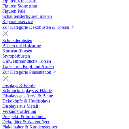
Figuren Kunststoff
Figuren Stone grau
Figuren Pale
Schaufensterfiguren mieten
Reparaturservice
Zur Kategorie Dekobüsten & Torsen
Schneiderbüsten
Büsten mit Holzarme
Kunststofftorsen
Styroporbüsten
Umweltfreundliche Torsen
Torsen mit Kopf und Armen
Zur Kategorie Präsentation
Displays & Köpfe
Schmuckdisplays & Hände
Displays aus Acryl & Beine
Dekoköpfe & Hutdisplays
Displays aus Metall
Verkaufsförderung
Prospekt- & Infoständer
Dekogitter & Warenträger
Plakathalter & Kundenstopper