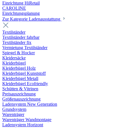
Einrichtung HiRetail
CAROLINE
Einrichtungsplanung
Zur Kategorie Laden­ausstattung
Textilständer
Textilständer fahrbar
Textilständer fix
Vermietung Textilständer
Spiegel & Hocker
Kleidersäcke
Kleiderbügel
Kleiderbügel Holz
Kleiderbügel Kunststoff
Kleiderbügel Metall
Kleiderbügel Ecofriendly
Schütten & Vitrinen
Preisauszeichnung
Größenauszeichnung
Ladensystem New Generation
Grundsystem
Warenträger
Warenträger Wandmontage
Ladensystem Horizont