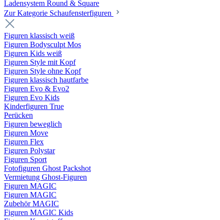
Ladensystem Round & Square
Zur Kategorie Schaufenster­figuren
Figuren klassisch weiß
Figuren Bodysculpt Mos
Figuren Kids weiß
Figuren Style mit Kopf
Figuren Style ohne Kopf
Figuren klassisch hautfarbe
Figuren Evo & Evo2
Figuren Evo Kids
Kinderfiguren True
Perücken
Figuren beweglich
Figuren Move
Figuren Flex
Figuren Polystar
Figuren Sport
Fotofiguren Ghost Packshot
Vermietung Ghost-Figuren
Figuren MAGIC
Figuren MAGIC
Zubehör MAGIC
Figuren MAGIC Kids