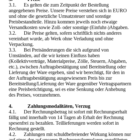
3.1. Es gelten die zum Zeitpunkt der Bestellung
angegebenen Preise. Unsere Preise verstehen sich in EURO
und ohne die gesetzliche Umsatzsteuer und sonstige
Preisbestandteile. Hinzu kommen jeweils noch etwaige
Versandkosten sowie Zoll- oder sonstige (Einfuhr-)Abgaben.
3.2. Die Preise gelten, sofern schriftlich nichts anderes
vereinbart wurde, ab Werk ohne Verladung und ohne
Verpackung.
3.3. Bei Preisänderungen die sich aufgrund von
Umständen, auf die wir keinen Einfluss haben
(Kollektivverträge, Materialpreise, Zölle, Steuern, Abgaben,
etc.), zwischen Auftragsbestätigung und Bereitstellung oder
Lieferung der Ware ergeben, sind wir berechtigt, für den in
der Auftragsbestätigung ausgewiesenen Preis bis zur
Bereitstellung/Lieferung der Ware gegenüber Vertragspartnern
eine Preisberichtigung, sei es eine Senkung oder Anhebung
des Preises, vorzunehmen.
4. Zahlungsmodalitäten, Verzug
4.1. Der Rechnungsbetrag ist sofort mit Rechnungserhalt
fällig und innerhalb von 14 Tagen ab Erhalt der Rechnung
spesenfrei zu bezahlen. Teillieferungen werden sofort in
Rechnung gestellt.
4.2. Zahlungen mit schuldbefreiender Wirkung können nur
auf eines der auf unseren Rechnungsformularen angeführten