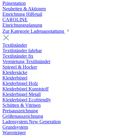
Präsentation
Neuheiten & Aktionen
Einrichtung HiRetail
CAROLINE
Einrichtungsplanung
Zur Kategorie Laden­ausstattung
Textilständer
Textilständer fahrbar
Textilständer fix
Vermietung Textilständer
Spiegel & Hocker
Kleidersäcke
Kleiderbügel
Kleiderbügel Holz
Kleiderbügel Kunststoff
Kleiderbügel Metall
Kleiderbügel Ecofriendly
Schütten & Vitrinen
Preisauszeichnung
Größenauszeichnung
Ladensystem New Generation
Grundsystem
Warenträger