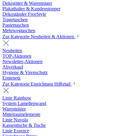
Dekogitter & Warenträger
Plakathalter & Kundenstopper
Dekoständer FreeStyle
Tragetaschen
Papiertaschen
Mehrwegtaschen
Zur Kategorie Neuheiten & Aktionen
Neuheiten
TOP-Aktionen
Newsletter-Aktionen
Abverkauf
Hygiene & Virenschutz
Erntenetz
Zur Kategorie Einrichtung HiRetail
Linie Rainbow
System Lamellenwand
Warenträger
Mittelraumelemente
Linie Nuvola
Kassentische & Tische
Linie Essence