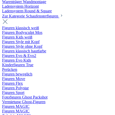
Warenträger Wandmontage
Ladensystem Horizont
Ladensystem Round & Square
Zur Kategorie Schaufenster­figuren
Figuren klassisch weiß
Figuren Bodysculpt Mos
Figuren Kids weiß
Figuren Style mit Kopf
Figuren Style ohne Kopf
Figuren klassisch hautfarbe
Figuren Evo & Evo2
Figuren Evo Kids
Kinderfiguren True
Perücken
Figuren beweglich
Figuren Move
Figuren Flex
Figuren Polystar
Figuren Sport
Fotofiguren Ghost Packshot
Vermietung Ghost-Figuren
Figuren MAGIC
Figuren MAGIC