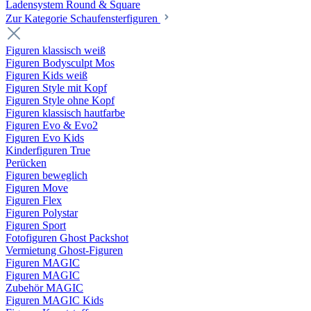
Ladensystem Round & Square
Zur Kategorie Schaufenster­figuren
Figuren klassisch weiß
Figuren Bodysculpt Mos
Figuren Kids weiß
Figuren Style mit Kopf
Figuren Style ohne Kopf
Figuren klassisch hautfarbe
Figuren Evo & Evo2
Figuren Evo Kids
Kinderfiguren True
Perücken
Figuren beweglich
Figuren Move
Figuren Flex
Figuren Polystar
Figuren Sport
Fotofiguren Ghost Packshot
Vermietung Ghost-Figuren
Figuren MAGIC
Figuren MAGIC
Zubehör MAGIC
Figuren MAGIC Kids