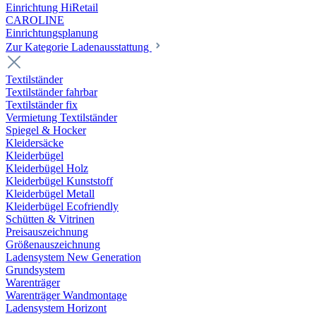
Einrichtung HiRetail
CAROLINE
Einrichtungsplanung
Zur Kategorie Laden­ausstattung
Textilständer
Textilständer fahrbar
Textilständer fix
Vermietung Textilständer
Spiegel & Hocker
Kleidersäcke
Kleiderbügel
Kleiderbügel Holz
Kleiderbügel Kunststoff
Kleiderbügel Metall
Kleiderbügel Ecofriendly
Schütten & Vitrinen
Preisauszeichnung
Größenauszeichnung
Ladensystem New Generation
Grundsystem
Warenträger
Warenträger Wandmontage
Ladensystem Horizont