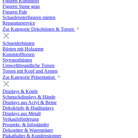
Figuren Kunststoff
Figuren Stone grau
Figuren Pale
Schaufensterfiguren mieten
Reparaturservice
Zur Kategorie Dekobüsten & Torsen
Schneiderbüsten
Büsten mit Holzarme
Kunststofftorsen
Styroporbüsten
Umweltfreundliche Torsen
Torsen mit Kopf und Armen
Zur Kategorie Präsentation
Displays & Köpfe
Schmuckdisplays & Hände
Displays aus Acryl & Beine
Dekoköpfe & Hutdisplays
Displays aus Metall
Verkaufsförderung
Prospekt- & Infoständer
Dekogitter & Warenträger
Plakathalter & Kundenstopper