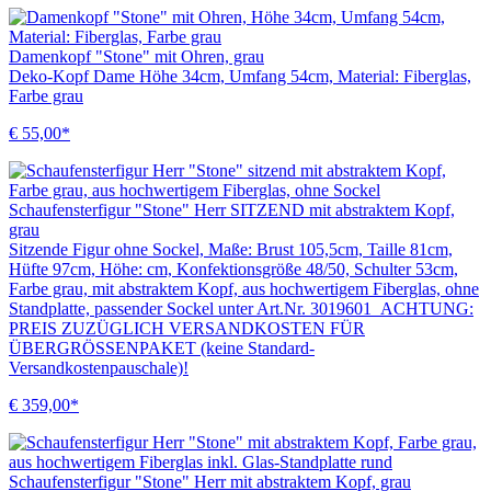
Damenkopf "Stone" mit Ohren, grau
Deko-Kopf Dame Höhe 34cm, Umfang 54cm, Material: Fiberglas,
Farbe grau
€ 55,00*
Schaufensterfigur "Stone" Herr SITZEND mit abstraktem Kopf,
grau
Sitzende Figur ohne Sockel, Maße: Brust 105,5cm, Taille 81cm,
Hüfte 97cm, Höhe: cm, Konfektionsgröße 48/50, Schulter 53cm,
Farbe grau, mit abstraktem Kopf, aus hochwertigem Fiberglas, ohne
Standplatte, passender Sockel unter Art.Nr. 3019601 ACHTUNG:
PREIS ZUZÜGLICH VERSANDKOSTEN FÜR
ÜBERGRÖSSENPAKET (keine Standard-
Versandkostenpauschale)!
€ 359,00*
Schaufensterfigur "Stone" Herr mit abstraktem Kopf, grau