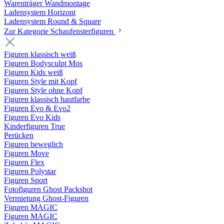
Warenträger Wandmontage
Ladensystem Horizont
Ladensystem Round & Square
Zur Kategorie Schaufenster­figuren
Figuren klassisch weiß
Figuren Bodysculpt Mos
Figuren Kids weiß
Figuren Style mit Kopf
Figuren Style ohne Kopf
Figuren klassisch hautfarbe
Figuren Evo & Evo2
Figuren Evo Kids
Kinderfiguren True
Perücken
Figuren beweglich
Figuren Move
Figuren Flex
Figuren Polystar
Figuren Sport
Fotofiguren Ghost Packshot
Vermietung Ghost-Figuren
Figuren MAGIC
Figuren MAGIC