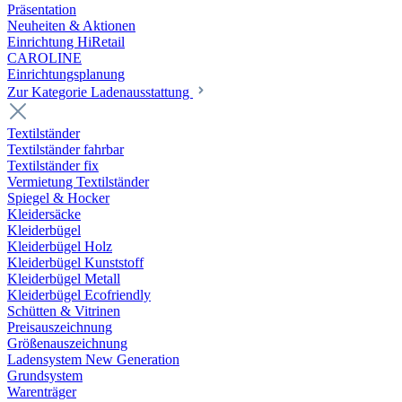
Präsentation
Neuheiten & Aktionen
Einrichtung HiRetail
CAROLINE
Einrichtungsplanung
Zur Kategorie Laden­ausstattung
Textilständer
Textilständer fahrbar
Textilständer fix
Vermietung Textilständer
Spiegel & Hocker
Kleidersäcke
Kleiderbügel
Kleiderbügel Holz
Kleiderbügel Kunststoff
Kleiderbügel Metall
Kleiderbügel Ecofriendly
Schütten & Vitrinen
Preisauszeichnung
Größenauszeichnung
Ladensystem New Generation
Grundsystem
Warenträger