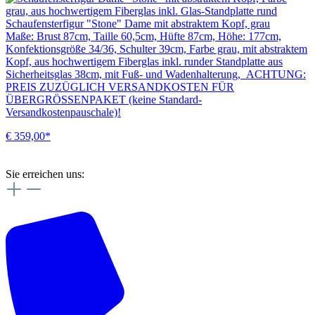
Schaufensterfigur "Stone" Dame mit abstraktem Kopf, grau
Maße: Brust 87cm, Taille 60,5cm, Hüfte 87cm, Höhe: 177cm,
Konfektionsgröße 34/36, Schulter 39cm, Farbe grau, mit abstraktem
Kopf, aus hochwertigem Fiberglas inkl. runder Standplatte aus
Sicherheitsglas 38cm, mit Fuß- und Wadenhalterung, ACHTUNG:
PREIS ZUZÜGLICH VERSANDKOSTEN FÜR
ÜBERGRÖSSENPAKET (keine Standard-
Versandkostenpauschale)!
€ 359,00*
Sie erreichen uns: