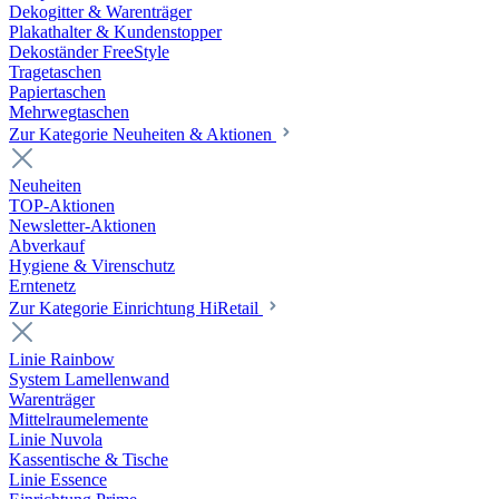
Dekogitter & Warenträger
Plakathalter & Kundenstopper
Dekoständer FreeStyle
Tragetaschen
Papiertaschen
Mehrwegtaschen
Zur Kategorie Neuheiten & Aktionen
Neuheiten
TOP-Aktionen
Newsletter-Aktionen
Abverkauf
Hygiene & Virenschutz
Erntenetz
Zur Kategorie Einrichtung HiRetail
Linie Rainbow
System Lamellenwand
Warenträger
Mittelraumelemente
Linie Nuvola
Kassentische & Tische
Linie Essence