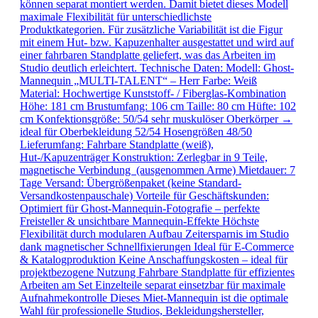
können separat montiert werden. Damit bietet dieses Modell
maximale Flexibilität für unterschiedlichste
Produktkategorien. Für zusätzliche Variabilität ist die Figur
mit einem Hut- bzw. Kapuzenhalter ausgestattet und wird auf
einer fahrbaren Standplatte geliefert, was das Arbeiten im
Studio deutlich erleichtert. Technische Daten: Modell: Ghost-
Mannequin „MULTI-TALENT“ – Herr Farbe: Weiß
Material: Hochwertige Kunststoff- / Fiberglas-Kombination
Höhe: 181 cm Brustumfang: 106 cm Taille: 80 cm Hüfte: 102
cm Konfektionsgröße: 50/54 sehr muskulöser Oberkörper →
ideal für Oberbekleidung 52/54 Hosengrößen 48/50
Lieferumfang: Fahrbare Standplatte (weiß),
Hut-/Kapuzenträger Konstruktion: Zerlegbar in 9 Teile,
magnetische Verbindung (ausgenommen Arme) Mietdauer: 7
Tage Versand: Übergrößenpaket (keine Standard-
Versandkostenpauschale) Vorteile für Geschäftskunden:
Optimiert für Ghost-Mannequin-Fotografie – perfekte
Freisteller & unsichtbare Mannequin-Effekte Höchste
Flexibilität durch modularen Aufbau Zeitersparnis im Studio
dank magnetischer Schnellfixierungen Ideal für E-Commerce
& Katalogproduktion Keine Anschaffungskosten – ideal für
projektbezogene Nutzung Fahrbare Standplatte für effizientes
Arbeiten am Set Einzelteile separat einsetzbar für maximale
Aufnahmekontrolle Dieses Miet-Mannequin ist die optimale
Wahl für professionelle Studios, Bekleidungshersteller,