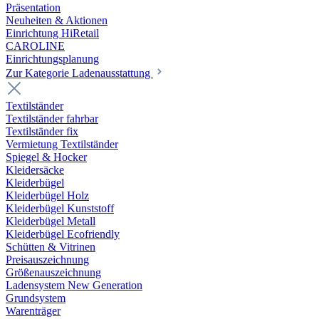
Präsentation
Neuheiten & Aktionen
Einrichtung HiRetail
CAROLINE
Einrichtungsplanung
Zur Kategorie Laden­ausstattung
Textilständer
Textilständer fahrbar
Textilständer fix
Vermietung Textilständer
Spiegel & Hocker
Kleidersäcke
Kleiderbügel
Kleiderbügel Holz
Kleiderbügel Kunststoff
Kleiderbügel Metall
Kleiderbügel Ecofriendly
Schütten & Vitrinen
Preisauszeichnung
Größenauszeichnung
Ladensystem New Generation
Grundsystem
Warenträger