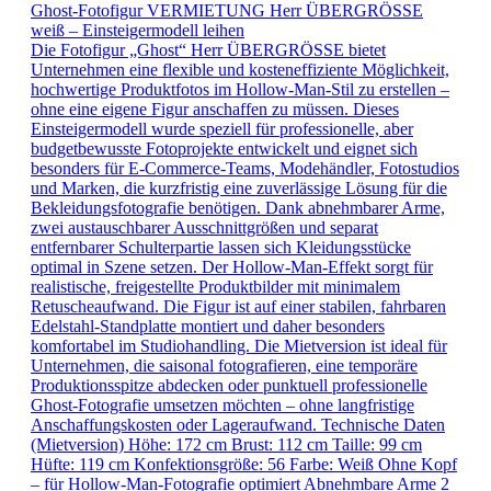
Ghost-Fotofigur VERMIETUNG Herr ÜBERGRÖSSE
weiß – Einsteigermodell leihen
Die Fotofigur „Ghost“ Herr ÜBERGRÖSSE bietet
Unternehmen eine flexible und kosteneffiziente Möglichkeit,
hochwertige Produktfotos im Hollow-Man-Stil zu erstellen –
ohne eine eigene Figur anschaffen zu müssen. Dieses
Einsteigermodell wurde speziell für professionelle, aber
budgetbewusste Fotoprojekte entwickelt und eignet sich
besonders für E-Commerce-Teams, Modehändler, Fotostudios
und Marken, die kurzfristig eine zuverlässige Lösung für die
Bekleidungsfotografie benötigen. Dank abnehmbarer Arme,
zwei austauschbarer Ausschnittgrößen und separat
entfernbarer Schulterpartie lassen sich Kleidungsstücke
optimal in Szene setzen. Der Hollow-Man-Effekt sorgt für
realistische, freigestellte Produktbilder mit minimalem
Retuscheaufwand. Die Figur ist auf einer stabilen, fahrbaren
Edelstahl-Standplatte montiert und daher besonders
komfortabel im Studiohandling. Die Mietversion ist ideal für
Unternehmen, die saisonal fotografieren, eine temporäre
Produktionsspitze abdecken oder punktuell professionelle
Ghost-Fotografie umsetzen möchten – ohne langfristige
Anschaffungskosten oder Lageraufwand. Technische Daten
(Mietversion) Höhe: 172 cm Brust: 112 cm Taille: 99 cm
Hüfte: 119 cm Konfektionsgröße: 56 Farbe: Weiß Ohne Kopf
– für Hollow-Man-Fotografie optimiert Abnehmbare Arme 2