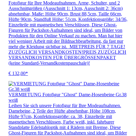
Fotofigur für Ihre Modeaufnahmen. Arme, Schulter, und 2
Ausschnittgrößen (Ausschnitt 1: 13cm, Ausschnitt 2: 36cm)
abnehmbar, Maße: Höhe 90cm, Brust 88,5cm, Taille 66cm,
Hüfte 90cm, Standfuß Höhe: 51cm, Konfektionsgröße: 34/36,
Einzelteile mit magnetischen Verschlüssen, Diese Ghost-
Figuren für Packshot-Aufnahmen sind ideal, um Bilder von
Produkten für den Online Verkauf zu machen. Man hat hier
viel weniger Arbeit mit der Bildnachbearbeitung, da fast nur
mehr die Kleidung sichtbar ist. MIETPREIS FÜR 7 TAGE!
ZUZÜGLICH VERSANDKOSTEN!PREIS ZUZÜGLICH
VERSANDKOSTEN FÜR ÜBERGRÖSSENPAKET
(keine Standard-Versandkostenpauschale)!
€ 132,00*
VERMIETUNG Fotofigur "Ghost" Dame-Hosenbeine Gr.38
weiß
Leihen Sie sich unsere Fotofigur für Ihre Modeaufnahmen.
Damebeine, 2 Teile der Hüfte abnehmbar, Höhe 108cm,
Hüfte 97cm, Konfektionsgröße: ca. 38, Einzelteile mit
magnetischen Verschlüssen, Farbe weiß, inkl. fahrbarer
Standplatte Edelstahloptik mit 4 Rädern mit Bremse, Diese
Ghost-Figuren für Packshot-Aufnahmen sind ideal, um Bilder