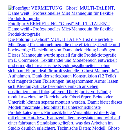
Fotofigur VERMIETUNG "Ghost" MULTI-TALENT,
Dame weiß - Professionelles Miet-Mannequin für flexible
Produktfotografie
Die Fotofigur „Ghost“ MULTI-TALENT ist die perfekte
Mietlösung für Unternehmen, die eine effiziente, flexible und
hochwertige Darstellung von Damenbekleidung benötigen.
Dieses Mannequin wurde speziell für die Produktfotografie
im E-Commerce, Textilhandel und Modebereich entwickelt
und ermöglicht realistische Kleidungssilhouetten – ohne
sichtbare Figur, ideal für professionelle „Ghost Mannequin“-
Aufnahmen. Dank der zerlegbaren Konstruktion (12 Teile)
und magnetischen Fixierungen (ausgenommen Arme) lassen
sich Kleidungsstücke besonders einfach anziehen,
positionieren und fotografieren. Die Figur ist vollständig
modular – einzelne Bereiche wie Oberkörper, Beine oder
Unterleib können separat montiert werden. Damit bietet dieses
Modell maximale Flexibilität für unterschiedlichste
Produktkategorien. Für zusätzliche Variabilität ist die Figur
mit einem Hut- bzw. Kapuzenhalter ausgestattet und wird auf
einer fahrbaren Standplatte geliefert, was das Arbeiten im
Studio deutlich erleichtert. Technische Daten: Modell: Ghost-