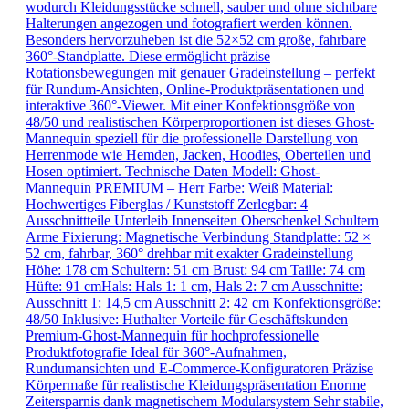
wodurch Kleidungsstücke schnell, sauber und ohne sichtbare
Halterungen angezogen und fotografiert werden können.
Besonders hervorzuheben ist die 52×52 cm große, fahrbare
360°-Standplatte. Diese ermöglicht präzise
Rotationsbewegungen mit genauer Gradeinstellung – perfekt
für Rundum-Ansichten, Online-Produktpräsentationen und
interaktive 360°-Viewer. Mit einer Konfektionsgröße von
48/50 und realistischen Körperproportionen ist dieses Ghost-
Mannequin speziell für die professionelle Darstellung von
Herrenmode wie Hemden, Jacken, Hoodies, Oberteilen und
Hosen optimiert. Technische Daten Modell: Ghost-
Mannequin PREMIUM – Herr Farbe: Weiß Material:
Hochwertiges Fiberglas / Kunststoff Zerlegbar: 4
Ausschnittteile Unterleib Innenseiten Oberschenkel Schultern
Arme Fixierung: Magnetische Verbindung Standplatte: 52 ×
52 cm, fahrbar, 360° drehbar mit exakter Gradeinstellung
Höhe: 178 cm Schultern: 51 cm Brust: 94 cm Taille: 74 cm
Hüfte: 91 cmHals: Hals 1: 1 cm, Hals 2: 7 cm Ausschnitte:
Ausschnitt 1: 14,5 cm Ausschnitt 2: 42 cm Konfektionsgröße:
48/50 Inklusive: Huthalter Vorteile für Geschäftskunden
Premium-Ghost-Mannequin für hochprofessionelle
Produktfotografie Ideal für 360°-Aufnahmen,
Rundumansichten und E-Commerce-Konfiguratoren Präzise
Körpermaße für realistische Kleidungspräsentation Enorme
Zeitersparnis dank magnetischem Modularsystem Sehr stabile,