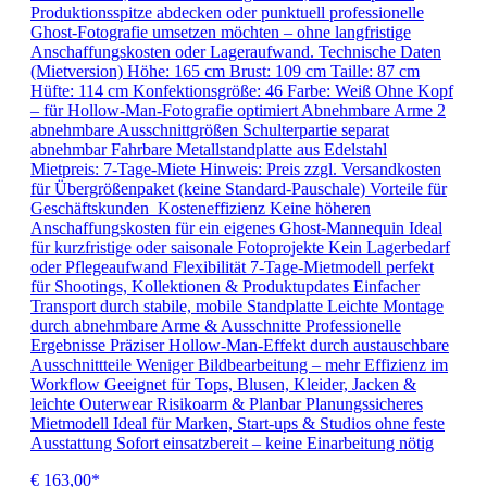
Produktionsspitze abdecken oder punktuell professionelle
Ghost-Fotografie umsetzen möchten – ohne langfristige
Anschaffungskosten oder Lageraufwand. Technische Daten
(Mietversion) Höhe: 165 cm Brust: 109 cm Taille: 87 cm
Hüfte: 114 cm Konfektionsgröße: 46 Farbe: Weiß Ohne Kopf
– für Hollow-Man-Fotografie optimiert Abnehmbare Arme 2
abnehmbare Ausschnittgrößen Schulterpartie separat
abnehmbar Fahrbare Metallstandplatte aus Edelstahl
Mietpreis: 7-Tage-Miete Hinweis: Preis zzgl. Versandkosten
für Übergrößenpaket (keine Standard-Pauschale) Vorteile für
Geschäftskunden Kosteneffizienz Keine höheren
Anschaffungskosten für ein eigenes Ghost-Mannequin Ideal
für kurzfristige oder saisonale Fotoprojekte Kein Lagerbedarf
oder Pflegeaufwand Flexibilität 7-Tage-Mietmodell perfekt
für Shootings, Kollektionen & Produktupdates Einfacher
Transport durch stabile, mobile Standplatte Leichte Montage
durch abnehmbare Arme & Ausschnitte Professionelle
Ergebnisse Präziser Hollow-Man-Effekt durch austauschbare
Ausschnittteile Weniger Bildbearbeitung – mehr Effizienz im
Workflow Geeignet für Tops, Blusen, Kleider, Jacken &
leichte Outerwear Risikoarm & Planbar Planungssicheres
Mietmodell Ideal für Marken, Start-ups & Studios ohne feste
Ausstattung Sofort einsatzbereit – keine Einarbeitung nötig
€ 163,00*