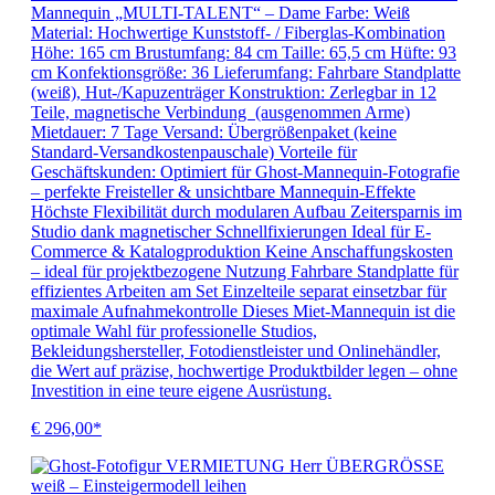
Mannequin „MULTI-TALENT“ – Dame Farbe: Weiß
Material: Hochwertige Kunststoff- / Fiberglas-Kombination
Höhe: 165 cm Brustumfang: 84 cm Taille: 65,5 cm Hüfte: 93
cm Konfektionsgröße: 36 Lieferumfang: Fahrbare Standplatte
(weiß), Hut-/Kapuzenträger Konstruktion: Zerlegbar in 12
Teile, magnetische Verbindung (ausgenommen Arme)
Mietdauer: 7 Tage Versand: Übergrößenpaket (keine
Standard-Versandkostenpauschale) Vorteile für
Geschäftskunden: Optimiert für Ghost-Mannequin-Fotografie
– perfekte Freisteller & unsichtbare Mannequin-Effekte
Höchste Flexibilität durch modularen Aufbau Zeitersparnis im
Studio dank magnetischer Schnellfixierungen Ideal für E-
Commerce & Katalogproduktion Keine Anschaffungskosten
– ideal für projektbezogene Nutzung Fahrbare Standplatte für
effizientes Arbeiten am Set Einzelteile separat einsetzbar für
maximale Aufnahmekontrolle Dieses Miet-Mannequin ist die
optimale Wahl für professionelle Studios,
Bekleidungshersteller, Fotodienstleister und Onlinehändler,
die Wert auf präzise, hochwertige Produktbilder legen – ohne
Investition in eine teure eigene Ausrüstung.
€ 296,00*