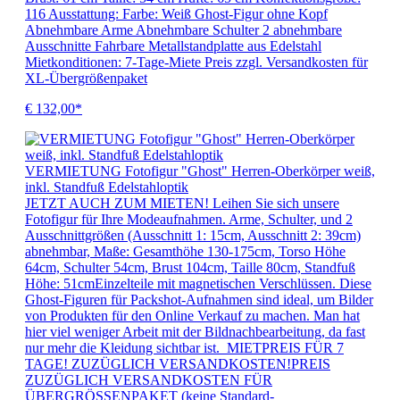
116 Ausstattung: Farbe: Weiß Ghost-Figur ohne Kopf
Abnehmbare Arme Abnehmbare Schulter 2 abnehmbare
Ausschnitte Fahrbare Metallstandplatte aus Edelstahl
Mietkonditionen: 7-Tage-Miete Preis zzgl. Versandkosten für
XL-Übergrößenpaket
€ 132,00*
VERMIETUNG Fotofigur "Ghost" Herren-Oberkörper weiß,
inkl. Standfuß Edelstahloptik
JETZT AUCH ZUM MIETEN! Leihen Sie sich unsere
Fotofigur für Ihre Modeaufnahmen. Arme, Schulter, und 2
Ausschnittgrößen (Ausschnitt 1: 15cm, Ausschnitt 2: 39cm)
abnehmbar, Maße: Gesamthöhe 130-175cm, Torso Höhe
64cm, Schulter 54cm, Brust 104cm, Taille 80cm, Standfuß
Höhe: 51cmEinzelteile mit magnetischen Verschlüssen. Diese
Ghost-Figuren für Packshot-Aufnahmen sind ideal, um Bilder
von Produkten für den Online Verkauf zu machen. Man hat
hier viel weniger Arbeit mit der Bildnachbearbeitung, da fast
nur mehr die Kleidung sichtbar ist. MIETPREIS FÜR 7
TAGE! ZUZÜGLICH VERSANDKOSTEN!PREIS
ZUZÜGLICH VERSANDKOSTEN FÜR
ÜBERGRÖSSENPAKET (keine Standard-