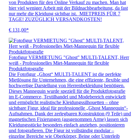
von Produkten für den Online Verkauf zu machen. Man hat
hier viel weniger Arbeit mit der Bildnachbearbeitung, da fast
nur mehr die Kleidung sichtbar ist. MIETPREIS FÜR 7
TAGE! ZUZÜGLICH VERSANDKOSTEN!
€ 131,00*
Fotofigur VERMIETUNG "Ghost" MULTI-TALENT, Herr
weiß - Professionelles Miet-Mannequin für flexible
Produktfotografie
Die Fotofigur „Ghost“ MULTI-TALENT ist die perfekte
Mietlösung für Unternehmen, die eine effiziente, flexible und
hochwertige Darstellung von Herrenbekleidung benötigen.
Dieses Mannequin wurde speziell für die Produktfotografie
im E-Commerce, Textilhandel und Modebereich entwickelt
und ermöglicht realistische Kleidungssilhouetten – ohne
sichtbare Figur, ideal für professionelle „Ghost Mannequin“-
Aufnahmen. Dank der zerlegbaren Konstruktion (9 Teile) und
magnetischen Fixierungen (ausgenommen Arme) lassen sich
Kleidungsstücke besonders einfach anziehen, positionieren
und fotografieren. Die Figur ist vollständig modular –
einzelne Bereiche wie Oberkörper, Beine oder Unterleib