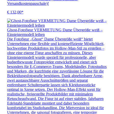
Versandkostenpauschale)!
€ 132,00*
Ghost-Fotofigur VERMIETUNG Dame Übergröße weiß –
Einsteigermodell leihen
Die Fotofigur „Ghost“ Dame Übergröße weiß“ bietet
Unternehmen eine flexible und kosteneffiziente Möglichkeit,
hochwertige Produktfotos im Hollow-Man-Stil zu erstellen –
ohne eine eigene Figur anschaffen zu müssen. Dieses
Einsteigermodell wurde speziell für professionelle, aber
budgetbewusste Fotoprojekte entwickelt und eignet sich
besonders für E-Commerce-Teams, Modehändler, Fotostudios
und Marken, die kurzfristig eine zuverlässige Lösung für die
Bekleidungsfotografie benötigen. Dank abnehmbarer Arme,
zwei austauschbarer Ausschnittgrößen und separat
entfernbarer Schulterpartie lassen sich Kleidungsstücke
optimal in Szene setzen. Der Hollow-Man-Effekt sorgt für
realistische, freigestellte Produktbilder mit minimalem
Retuscheaufwand. Die Figur ist auf einer stabilen, fahrbaren
Edelstahl-Standplatte montiert und daher besonders
komfortabel im Studiohandling. Die Mietversion ist ideal für
Unternehmen, die saisonal fotografieren, eine temporäre