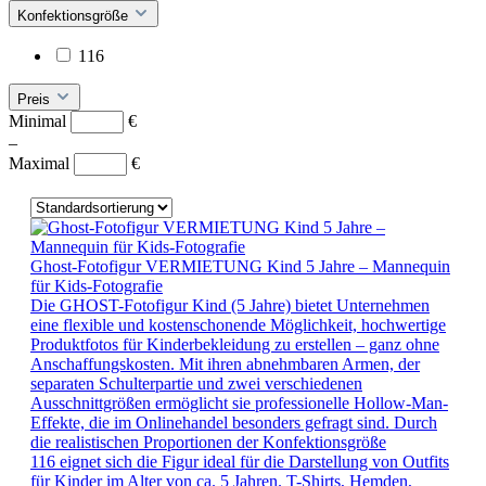
Konfektionsgröße
116
Preis
Minimal
€
–
Maximal
€
Ghost-Fotofigur VERMIETUNG Kind 5 Jahre – Mannequin
für Kids-Fotografie
Die GHOST-Fotofigur Kind (5 Jahre) bietet Unternehmen
eine flexible und kostenschonende Möglichkeit, hochwertige
Produktfotos für Kinderbekleidung zu erstellen – ganz ohne
Anschaffungskosten. Mit ihren abnehmbaren Armen, der
separaten Schulterpartie und zwei verschiedenen
Ausschnittgrößen ermöglicht sie professionelle Hollow-Man-
Effekte, die im Onlinehandel besonders gefragt sind. Durch
die realistischen Proportionen der Konfektionsgröße
116 eignet sich die Figur ideal für die Darstellung von Outfits
für Kinder im Alter von ca. 5 Jahren. T-Shirts, Hemden,