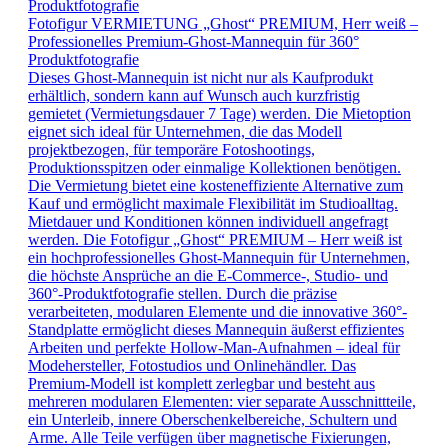
Fotofigur VERMIETUNG „Ghost“ PREMIUM, Herr weiß –
Professionelles Premium-Ghost-Mannequin für 360°
Produktfotografie
Dieses Ghost-Mannequin ist nicht nur als Kaufprodukt
erhältlich, sondern kann auf Wunsch auch kurzfristig
gemietet (Vermietungsdauer 7 Tage) werden. Die Mietoption
eignet sich ideal für Unternehmen, die das Modell
projektbezogen, für temporäre Fotoshootings,
Produktionsspitzen oder einmalige Kollektionen benötigen.
Die Vermietung bietet eine kosteneffiziente Alternative zum
Kauf und ermöglicht maximale Flexibilität im Studioalltag.
Mietdauer und Konditionen können individuell angefragt
werden. Die Fotofigur „Ghost“ PREMIUM – Herr weiß ist
ein hochprofessionelles Ghost-Mannequin für Unternehmen,
die höchste Ansprüche an die E-Commerce-, Studio- und
360°-Produktfotografie stellen. Durch die präzise
verarbeiteten, modularen Elemente und die innovative 360°-
Standplatte ermöglicht dieses Mannequin äußerst effizientes
Arbeiten und perfekte Hollow-Man-Aufnahmen – ideal für
Modehersteller, Fotostudios und Onlinehändler. Das
Premium-Modell ist komplett zerlegbar und besteht aus
mehreren modularen Elementen: vier separate Ausschnittteile,
ein Unterleib, innere Oberschenkelbereiche, Schultern und
Arme. Alle Teile verfügen über magnetische Fixierungen,