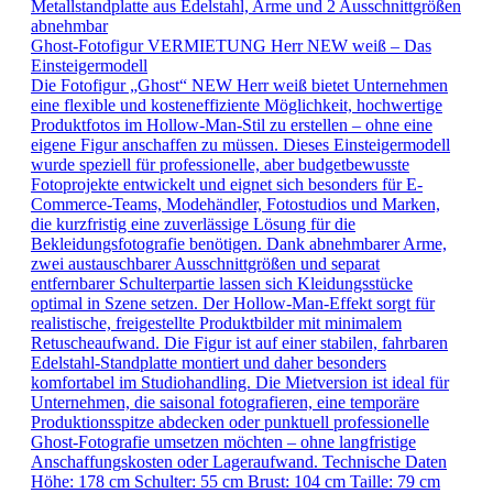
Ghost-Fotofigur VERMIETUNG Herr NEW weiß – Das
Einsteigermodell
Die Fotofigur „Ghost“ NEW Herr weiß bietet Unternehmen
eine flexible und kosteneffiziente Möglichkeit, hochwertige
Produktfotos im Hollow-Man-Stil zu erstellen – ohne eine
eigene Figur anschaffen zu müssen. Dieses Einsteigermodell
wurde speziell für professionelle, aber budgetbewusste
Fotoprojekte entwickelt und eignet sich besonders für E-
Commerce-Teams, Modehändler, Fotostudios und Marken,
die kurzfristig eine zuverlässige Lösung für die
Bekleidungsfotografie benötigen. Dank abnehmbarer Arme,
zwei austauschbarer Ausschnittgrößen und separat
entfernbarer Schulterpartie lassen sich Kleidungsstücke
optimal in Szene setzen. Der Hollow-Man-Effekt sorgt für
realistische, freigestellte Produktbilder mit minimalem
Retuscheaufwand. Die Figur ist auf einer stabilen, fahrbaren
Edelstahl-Standplatte montiert und daher besonders
komfortabel im Studiohandling. Die Mietversion ist ideal für
Unternehmen, die saisonal fotografieren, eine temporäre
Produktionsspitze abdecken oder punktuell professionelle
Ghost-Fotografie umsetzen möchten – ohne langfristige
Anschaffungskosten oder Lageraufwand. Technische Daten
Höhe: 178 cm Schulter: 55 cm Brust: 104 cm Taille: 79 cm