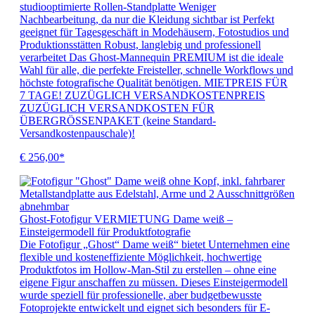
studiooptimierte Rollen-Standplatte Weniger
Nachbearbeitung, da nur die Kleidung sichtbar ist Perfekt
geeignet für Tagesgeschäft in Modehäusern, Fotostudios und
Produktionsstätten Robust, langlebig und professionell
verarbeitet Das Ghost-Mannequin PREMIUM ist die ideale
Wahl für alle, die perfekte Freisteller, schnelle Workflows und
höchste fotografische Qualität benötigen. MIETPREIS FÜR
7 TAGE! ZUZÜGLICH VERSANDKOSTENPREIS
ZUZÜGLICH VERSANDKOSTEN FÜR
ÜBERGRÖSSENPAKET (keine Standard-
Versandkostenpauschale)!
€ 256,00*
Ghost-Fotofigur VERMIETUNG Dame weiß –
Einsteigermodell für Produktfotografie
Die Fotofigur „Ghost“ Dame weiß“ bietet Unternehmen eine
flexible und kosteneffiziente Möglichkeit, hochwertige
Produktfotos im Hollow-Man-Stil zu erstellen – ohne eine
eigene Figur anschaffen zu müssen. Dieses Einsteigermodell
wurde speziell für professionelle, aber budgetbewusste
Fotoprojekte entwickelt und eignet sich besonders für E-