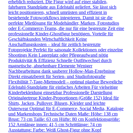
erheblich reduziert. Die Figur wird auf einer stabilen,
fahrbaren Standplatte aus Edelstahl geliefert. Sie lässt sich
leicht positionieren, schnell umrüsten und effizient in
bestehende Fotoworkflows integrieren. Damit ist sie die
perfekte Mietlösung für Modehändler, Marken, Fotostudios
oder E-Commerce-Teams, die nur für eine begrenzte Zeit eine
professionelle Kinder-Ghostfigur benötigen. Vorteile für
Geschäftskunden Wirtschaftlichkeit Keine
Anschaffungskosten – ideal für zeitlich begrenzte
Fotoprojekte Perfekt für saisonale Kollektionen oder einzelne
Shootings Kein Lagerplatz oder Pflegeaufwand nötig
Produktivität & Effizienz Schnelle Outfitwechsel durch
magnetische, abnehmbare Elemente Weniger
Nachbearbeitung dank sauberer Hollow-Man-Ergebnisse
Direkt einsatzbereit für Serien- und Studiofotografie
Flexibilität 7-Tage-Mietmodell – optimal planbar Bewegliche
Edelstahl-Standplatte für einfaches Arbeiten Für vielseitige
Kinderbekleidung einsetzbar Professionelle Darstellung
Originalgetreue Kinder-Proportionen (Größe 152) Ideal für
Shirts, Jacken, Pullover, Blusen, Kleider und leichte
Outerwear Optimal für E-Commerce, Social Media, Kataloge
und Markenshops Technische Daten Maße: Höhe: 138 cm
Brust: 73 cm Taille: 63 cm Hüfte: 80 cm Konfektionsgröße:
152 Armlänge innen: 41,5 cm Schrittlänge: 74 cm
Ausstattung: Farbe: Weiß Ghost-Figur ohne Kopf