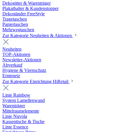
Dekogitter & Warenträger
Plakathalter & Kundenstopper
Dekoständer FreeStyle
Tragetaschen
Papiertaschen
Mehrwegtaschen
Zur Kategorie Neuheiten & Aktionen
Neuheiten
TOP-Aktionen
Newsletter-Aktionen
Abverkauf
Hygiene & Virenschutz
Erntenetz
Zur Kategorie Einrichtung HiRetail
Linie Rainbow
System Lamellenwand
Warenträger
Mittelraumelemente
Linie Nuvola
Kassentische & Tische
Linie Essence