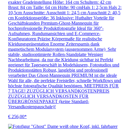
exakter Gradeinstellung Höhe: 164 cm Schultern: 42 cm
Brust: 84 cm Taille: 64 cm Hüfte: 90 cmHals 1: 2,5cm Hals 2:
10,5cm Ausschnitte: Ausschnitt 1: 24,5 cm Ausschnitt 2: 40,5
cm Konfektionsgröße: 36 Inklusive: Huthalter Vorteile für
Geschäftskunden Premium-Ghost-Mannequin für
hochprofessionelle Produktfotografie Ideal für 360°-
Aufnahmen, Rundumansichten und E-Commerce-
Konfiguratoren Präzise Körpermaße für realistische
Kleidungspräsentation Enorme Zeitersparnis dank
magnetischem Modularsystem (ausgenommen Arme) Sehr
stabile, studiooptimierte Rollen-Standplatte Weniger
Nachbearbeitung, da nur die Kleidung sichtbar ist Perfekt
geeignet für Tagesgeschäft in Modehäusern, Fotostudios und
Produktionsstätten Robust, langlebig und professionell
verarbeitet Das Ghost-Mannequin PREMIUM ist die ideale
Wahl für alle, die perfekte Freisteller, schnelle Workflows und
höchste fotografische Qualität benötigen. MIETPREIS FÜR
7 TAGE! ZUZÜGLICH VERSANDKOSTENPREIS
ZUZÜGLICH VERSANDKOSTEN FÜR
ÜBERGRÖSSENPAKET (keine Standard-
Versandkostenpauschale)!
€ 256,00*