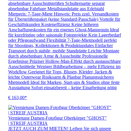
abnehmbare Ausschnittgrößen Schulterpartie separat
abnehmbar Fahrbare Metallstandplatte aus Edelstahl
Mietpreis: 7-Tage-Miete Hinweis: Preis zzgl. Versandkosten
für Übergrößenpaket (keine Standard-Pauschale) Vorteile für
Geschäftskunden Kosteneffizienz Keine höheren
Anschaffungskosten für ein eigenes Ghost-Mannequin Ideal
für kurzfristige oder saisonale Fotoprojekte Kein Lagerbedarf
oder Pflegeaufwand Flexibilität 7-Tage-Mietmodell perfekt
für Shootings, Kollektionen & Produktupdates Einfacher
Transport durch stabile, mobile Standplatte Leichte Montage
durch abnehmbare Arme & Ausschnitte Professionelle
Ergebnisse Präziser Hollow-Man-Effekt durch austauschbare
Ausschnittteile Weniger Bildbearbeitung – mehr Effizienz im
Workflow Geeignet für Tops, Blusen, Kleider, Jacken &
leichte Outerwear Risikoarm & Planbar Planungssicheres
Mietmodell Ideal für Marken, Start-ups & Studios ohne feste
Ausstattung Sofort einsatzbereit – keine Einarbeitung nötig
€ 163,00*
Vermietung Damen-Fotofigur Oberkörper "GHOST"
| STREIF AUSTRIA
JETZT AUCH ZUM MIETEN! Leihen Sie sich unsere