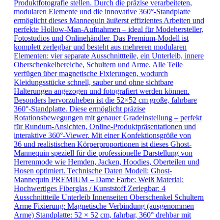
Produktfotografie stellen. Durch die präzise verarbeiteten,
modularen Elemente und die innovative 360°-Standplatte
ermöglicht dieses Mannequin äußerst effizientes Arbeiten und
perfekte Hollow-Man-Aufnahmen – ideal für Modehersteller,
Fotostudios und Onlinehändler. Das Premium-Modell ist
komplett zerlegbar und besteht aus mehreren modularen
Elementen: vier separate Ausschnittteile, ein Unterleib, innere
Oberschenkelbereiche, Schultern und Arme. Alle Teile
verfügen über magnetische Fixierungen, wodurch
Kleidungsstücke schnell, sauber und ohne sichtbare
Halterungen angezogen und fotografiert werden können.
Besonders hervorzuheben ist die 52×52 cm große, fahrbare
360°-Standplatte. Diese ermöglicht präzise
Rotationsbewegungen mit genauer Gradeinstellung – perfekt
für Rundum-Ansichten, Online-Produktpräsentationen und
interaktive 360°-Viewer. Mit einer Konfektionsgröße von
36 und realistischen Körperproportionen ist dieses Ghost-
Mannequin speziell für die professionelle Darstellung von
Herrenmode wie Hemden, Jacken, Hoodies, Oberteilen und
Hosen optimiert. Technische Daten Modell: Ghost-
Mannequin PREMIUM – Dame Farbe: Weiß Material:
Hochwertiges Fiberglas / Kunststoff Zerlegbar: 4
Ausschnittteile Unterleib Innenseiten Oberschenkel Schultern
Arme Fixierung: Magnetische Verbindung (ausgenommen
Arme) Standplatte: 52 × 52 cm, fahrbar, 360° drehbar mit