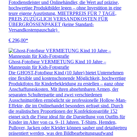
Fotodienstleister und Onlinehändler, die Wert auf präzise,
hochwertige Produktbilder legen – ohne Investition in eine
teure eigene Ausrüstung. MIETRPREIS FÜR 7 TAGE,
PREIS ZUZÜGLICH VERSANDKOSTEN FÜR
ÜBERGRÖSSENPAKET (keine Standard-
Versandkostenpauschale)
€ 296,00*
Ghost-Fotofigur VERMIETUNG Kind 10 Jahre –
Mannequin für Kids-Fotografie
Die GHOST-Fotofigur Kind (10 Jahre) bietet Unternehmen
eine flexible und kostenschonende Möglichkeit, hochwertige
Produktfotos für Kinderbekleidung zu erstellen – ganz ohne
Anschaffungskosten. Mit ihren abnehmbaren Armen, der
separaten Schulterpartie und zwei verschiedenen
Ausschnittgrößen ermöglicht sie professionelle Hollow-Man-
Effekte, die im Onlinehandel besonders gefragt sind. Durch
die realistischen Proportionen der Konfektionsgröße 152
eignet sich die Figur ideal für die Darstellung von Outfits für
Kinder im Alter von ca. 9–11 Jahren. T-Shirts, Hemden,
Pullover, Jacken oder Kleider können sauber und detailgetreu
präsentiert werden, was den Bildbearbeitungsaufwand