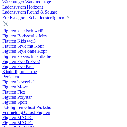
Warenträger Wandmontage
Ladensystem Horizont
Ladensystem Round & Square
Zur Kategorie Schaufenster­figuren
Figuren klassisch weiß
Figuren Bodysculpt Mos
Figuren Kids weiß
Figuren Style mit Kopf
Figuren Style ohne Kopf
Figuren klassisch hautfarbe
Figuren Evo & Evo2
Figuren Evo Kids
Kinderfiguren True
Perücken
Figuren beweglich
Figuren Move
Figuren Flex
Figuren Polystar
Figuren Sport
Fotofiguren Ghost Packshot
Vermietung Ghost-Figuren
Figuren MAGIC
Figuren MAGIC