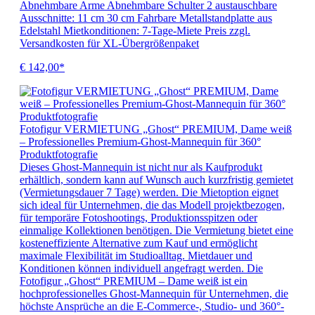
Abnehmbare Arme Abnehmbare Schulter 2 austauschbare
Ausschnitte: 11 cm 30 cm Fahrbare Metallstandplatte aus
Edelstahl Mietkonditionen: 7-Tage-Miete Preis zzgl.
Versandkosten für XL-Übergrößenpaket
€ 142,00*
Fotofigur VERMIETUNG „Ghost“ PREMIUM, Dame weiß
– Professionelles Premium-Ghost-Mannequin für 360°
Produktfotografie
Dieses Ghost-Mannequin ist nicht nur als Kaufprodukt
erhältlich, sondern kann auf Wunsch auch kurzfristig gemietet
(Vermietungsdauer 7 Tage) werden. Die Mietoption eignet
sich ideal für Unternehmen, die das Modell projektbezogen,
für temporäre Fotoshootings, Produktionsspitzen oder
einmalige Kollektionen benötigen. Die Vermietung bietet eine
kosteneffiziente Alternative zum Kauf und ermöglicht
maximale Flexibilität im Studioalltag. Mietdauer und
Konditionen können individuell angefragt werden. Die
Fotofigur „Ghost“ PREMIUM – Dame weiß ist ein
hochprofessionelles Ghost-Mannequin für Unternehmen, die
höchste Ansprüche an die E-Commerce-, Studio- und 360°-