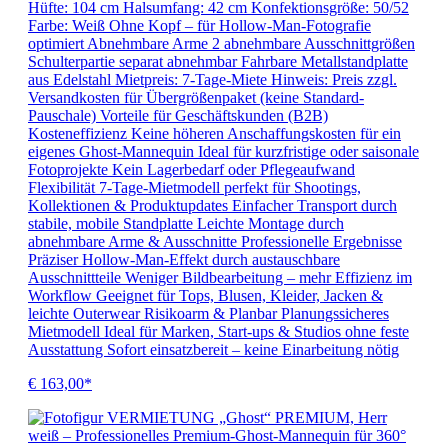
Hüfte: 104 cm Halsumfang: 42 cm Konfektionsgröße: 50/52
Farbe: Weiß Ohne Kopf – für Hollow-Man-Fotografie
optimiert Abnehmbare Arme 2 abnehmbare Ausschnittgrößen
Schulterpartie separat abnehmbar Fahrbare Metallstandplatte
aus Edelstahl Mietpreis: 7-Tage-Miete Hinweis: Preis zzgl.
Versandkosten für Übergrößenpaket (keine Standard-
Pauschale) Vorteile für Geschäftskunden (B2B)
Kosteneffizienz Keine höheren Anschaffungskosten für ein
eigenes Ghost-Mannequin Ideal für kurzfristige oder saisonale
Fotoprojekte Kein Lagerbedarf oder Pflegeaufwand
Flexibilität 7-Tage-Mietmodell perfekt für Shootings,
Kollektionen & Produktupdates Einfacher Transport durch
stabile, mobile Standplatte Leichte Montage durch
abnehmbare Arme & Ausschnitte Professionelle Ergebnisse
Präziser Hollow-Man-Effekt durch austauschbare
Ausschnittteile Weniger Bildbearbeitung – mehr Effizienz im
Workflow Geeignet für Tops, Blusen, Kleider, Jacken &
leichte Outerwear Risikoarm & Planbar Planungssicheres
Mietmodell Ideal für Marken, Start-ups & Studios ohne feste
Ausstattung Sofort einsatzbereit – keine Einarbeitung nötig
€ 163,00*