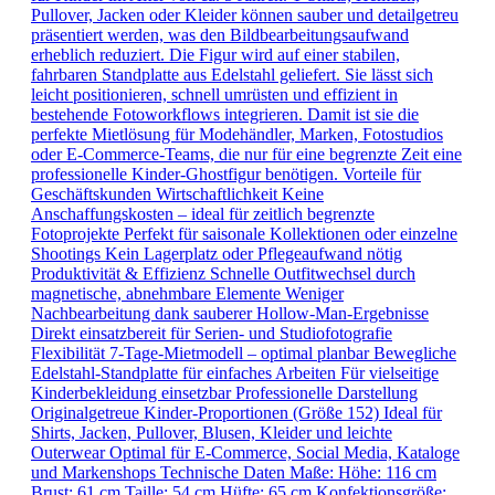
Pullover, Jacken oder Kleider können sauber und detailgetreu
präsentiert werden, was den Bildbearbeitungsaufwand
erheblich reduziert. Die Figur wird auf einer stabilen,
fahrbaren Standplatte aus Edelstahl geliefert. Sie lässt sich
leicht positionieren, schnell umrüsten und effizient in
bestehende Fotoworkflows integrieren. Damit ist sie die
perfekte Mietlösung für Modehändler, Marken, Fotostudios
oder E-Commerce-Teams, die nur für eine begrenzte Zeit eine
professionelle Kinder-Ghostfigur benötigen. Vorteile für
Geschäftskunden Wirtschaftlichkeit Keine
Anschaffungskosten – ideal für zeitlich begrenzte
Fotoprojekte Perfekt für saisonale Kollektionen oder einzelne
Shootings Kein Lagerplatz oder Pflegeaufwand nötig
Produktivität & Effizienz Schnelle Outfitwechsel durch
magnetische, abnehmbare Elemente Weniger
Nachbearbeitung dank sauberer Hollow-Man-Ergebnisse
Direkt einsatzbereit für Serien- und Studiofotografie
Flexibilität 7-Tage-Mietmodell – optimal planbar Bewegliche
Edelstahl-Standplatte für einfaches Arbeiten Für vielseitige
Kinderbekleidung einsetzbar Professionelle Darstellung
Originalgetreue Kinder-Proportionen (Größe 152) Ideal für
Shirts, Jacken, Pullover, Blusen, Kleider und leichte
Outerwear Optimal für E-Commerce, Social Media, Kataloge
und Markenshops Technische Daten Maße: Höhe: 116 cm
Brust: 61 cm Taille: 54 cm Hüfte: 65 cm Konfektionsgröße: