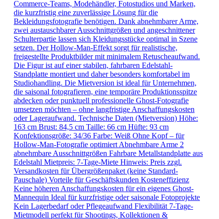
Commerce-Teams, Modehändler, Fotostudios und Marken,
die kurzfristig eine zuverlässige Lösung für die
Bekleidungsfotografie benötigen. Dank abnehmbarer Arme,
zwei austauschbarer Ausschnittgrößen und angeschnittener
Schulterpartie lassen sich Kleidungsstücke optimal in Szene
setzen. Der Hollow-Man-Effekt sorgt für realistische,
freigestellte Produktbilder mit minimalem Retuscheaufwand.
Die Figur ist auf einer stabilen, fahrbaren Edelstahl-
Standplatte montiert und daher besonders komfortabel im
Studiohandling. Die Mietversion ist ideal für Unternehmen,
die saisonal fotografieren, eine temporäre Produktionsspitze
abdecken oder punktuell professionelle Ghost-Fotografie
umsetzen möchten – ohne langfristige Anschaffungskosten
oder Lageraufwand. Technische Daten (Mietversion) Höhe:
163 cm Brust: 84,5 cm Taille: 66 cm Hüfte: 93 cm
Konfektionsgröße: 34/36 Farbe: Weiß Ohne Kopf – für
Hollow-Man-Fotografie optimiert Abnehmbare Arme 2
abnehmbare Ausschnittgrößen Fahrbare Metallstandplatte aus
Edelstahl Mietpreis: 7-Tage-Miete Hinweis: Preis zzgl.
Versandkosten für Übergrößenpaket (keine Standard-
Pauschale) Vorteile für Geschäftskunden Kosteneffizienz
Keine höheren Anschaffungskosten für ein eigenes Ghost-
Mannequin Ideal für kurzfristige oder saisonale Fotoprojekte
Kein Lagerbedarf oder Pflegeaufwand Flexibilität 7-Tage-
Mietmodell perfekt für Shootings, Kollektionen &