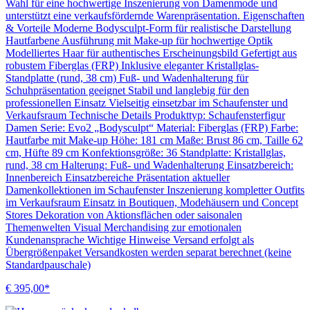
Wahl für eine hochwertige Inszenierung von Damenmode und
unterstützt eine verkaufsfördernde Warenpräsentation. Eigenschaften
& Vorteile Moderne Bodysculpt-Form für realistische Darstellung
Hautfarbene Ausführung mit Make-up für hochwertige Optik
Modelliertes Haar für authentisches Erscheinungsbild Gefertigt aus
robustem Fiberglas (FRP) Inklusive eleganter Kristallglas-
Standplatte (rund, 38 cm) Fuß- und Wadenhalterung für
Schuhpräsentation geeignet Stabil und langlebig für den
professionellen Einsatz Vielseitig einsetzbar im Schaufenster und
Verkaufsraum Technische Details Produkttyp: Schaufensterfigur
Damen Serie: Evo2 „Bodysculpt“ Material: Fiberglas (FRP) Farbe:
Hautfarbe mit Make-up Höhe: 181 cm Maße: Brust 86 cm, Taille 62
cm, Hüfte 89 cm Konfektionsgröße: 36 Standplatte: Kristallglas,
rund, 38 cm Halterung: Fuß- und Wadenhalterung Einsatzbereich:
Innenbereich Einsatzbereiche Präsentation aktueller
Damenkollektionen im Schaufenster Inszenierung kompletter Outfits
im Verkaufsraum Einsatz in Boutiquen, Modehäusern und Concept
Stores Dekoration von Aktionsflächen oder saisonalen
Themenwelten Visual Merchandising zur emotionalen
Kundenansprache Wichtige Hinweise Versand erfolgt als
Übergrößenpaket Versandkosten werden separat berechnet (keine
Standardpauschale)
€ 395,00*