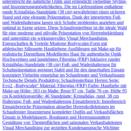
unterstreicht die natürliche Optik und ermöglicht vielseitige Styling-
und Inszenierungsmöglichkeiten. Die im Lieferumfang enthaltene
runde Kristallglas-Standplatte (38 cm) gewährleistet einen sicheren
Stand und eine elegante Präsentation. Dank der integrierten Fuß-
und Wadenhalterung lassen sich Schuhe problemlos anziehen und
optimal in Szene setzen. Diese Schaufensterfigur ist die ideale Wahl
für eine moderne und stilvolle Präsentation von Herrenbekleidung
und unterstützt ein wirkungsvolles Visual Merchandising.
Eigenschaften & Vorteile Moderne Bodysculpt-Form mit
athletischer Silhouette Hautfarbene Ausführung mit Make-up für
realistische Darstellung Modelliertes Haar für authentische Optik
Hochwertiges und langlebiges Fiberglas (FRP) Inklusive runder
Kristallglas-Standplatte (38 cm) Fuß- und Wadenhalterung für
Schuhpräsentation geeignet Stabil und für den dauerhaften Einsatz
konzipiert Vielseitig einsetzbar im Schaufenster und Verkaufsraum
Technische Details Produkttyp: Schaufensterfigur Herren Serie:
Evo2 „Bodysculpt“ Material: Fiberglas (FRP) Farbe: Hautfarbe mit
Make-up Höhe: 183 cm Maße: Brust 97 cm, Taille 76 cm, Hüfte 95
cm Konfektionsgröße: 46 Standplatte: Kristallglas, rund, 38 cm
Halterung: Fuß- und Wadenhalterung Einsatzbereich: Innenbereich
Einsatzbereiche Präsentation aktueller Herrenkollektionen im
Schaufenster Inszenierung kompletter Outfits auf Verkaufsflächen
Einsatz in Modehäusern, Boutiquen und Herrenausstattern
Gestaltung von Themenflächen und saisonalen Verkaufsaktionen
Visual Merchandising zur gezielten Kundenansprache Wichtige