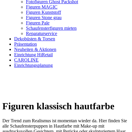
Fotofiguren Ghost Packshot
Figuren MAGIC
Figuren Kunststoff
Figuren Stone grau
Figuren Pale
Schaufensterfiguren mieten
Reparaturservice
Dekobüsten & Torsen
Präsentation
Neuheiten & Aktionen
Einrichtung HiRetail
CAROLINE
Einrichtungsplanung
Figuren klassisch hautfarbe
Der Trend zum Realismus ist momentan wieder da. Hier finden Sie
alle Schaufensterpuppen in Hautfarbe mit Make-up mit
ausdrucksvollen Gesichtern, mit Perücke oder skulpturiertem Haar.