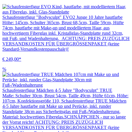
Schaufensterfigur "Bodysculpt" EVO2 Junge 10 Jahre hautfarbe
Höhe: 145cm, Schulter 365cm, Brust 68,5cm, Taille 59cm, Hüfte
74cm, hautfarbe mit Make-up und modelliertem Haar, aus
hochwertigem Fiberglas inkl. Kristallglas-Standplatte rund 32cm,
mit Fuß- und Wadenhalterung. ACHTUNG: PREIS ZUZÜGLICH
VERSANDKOSTEN FÜR ÜBERGRÖSSENPAKET (keine
Standard-Versandkostenpauschale)!
€ 249,00*
%
Schaufensterfigur Mädchen 4-5 Jahre "Bodysculpt" TRUE
Maße: Schulter 30cm, Brust 54cm, Taille 49cm, Hüfte 61cm, Höhe:
107cm, Konfektionsgröße 110, Schaufensterfigur TRUE Mädchen
4-5 Jahre hautfarbe mit Make up und Perücke, inkl. runder
Standplatte 38cm aus Sicherheitsglas mit Fuß-/Wadenhalterung,
Material: hochwertiges Fiberglas.SCHNÄPPCHEN - nur so lange
der Vorrat reicht! ACHTUNG: PREIS ZUZÜGLICH
VERSANDKOSTEN FÜR ÜBERGRÖSSENPAKET (keine