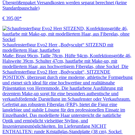
Übergrößenpaket Versandkosten werden separat berechnet (keine
Standardpauschale)
€ 395,00*
Schaufensterfigur Evo2 Herr „Bodysculpt“ SITZEND mit
modelliertem Haar, hautfarben
Maße: Brust 96cm, Taille 78cm, Hüfte 94cm, Konfektionsgröße 46,
Halsweite 39cm, Schulter 47cm, hautfarbe mit Make-up, mit
modelliertem Haar, aus hochwertigem Fiberglas, ohne Sockel Die
Schaufensterfigur Evo2 Herr „Bodysculpt“, SITZENDE
POSITION, überzeugt durch eine moderne, athletische Formgebung
und eignet sich ideal für eine hochwertige und realitätsnahe
Präsentation von Herrenmode. Die hautfarbene Ausführung mit
dezentem Make-up sorgt für eine besonders authentische und
verkaufsfördernde Darstellung im Schaufenster oder Verkaufsraum.
Gefertigt aus robustem Fiberglas (FRP), bietet die Figur eine
langlebige und stabile Lösung für den professionellen Einsatz im
Einzelhandel. Das modellierte Haar unterstreicht die natürliche
Optik und ermöglicht vielseitige Styling- und
Inszenierungsmöglichkeiten. Im Lieferumfang NICHT
ENTHALTEN: runde Kristallglas-Standplatte (38 cm), Sockel