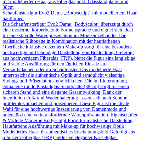
Schaufensterfigur Evo2 Dame „Bodysculpt“ mit modelliertem Haar,
hautfarben
Die Schaufensterfigur Evo2 Dame „Bodysculpt“ überzeugt durch
eine moderne, körperbetonte Formensprache und eignet sich ideal
für eine stilvolle Warenpräsentation im Modeeinzelhandel. Die
realistische Silhouette in Kombination mit der hautfarbenen
Oberfläche inklusive dezentem Make-up sorgt für eine besonders
hochwertige und lebendige Darstellung von Bekleidung. Gefertigt
aus hochwertigem Fiberglas (FRP), bietet die Figur eine langlebige
und stabile Ausführung für den täglichen Einsatz auf
Verkaufsflächen oder im Schaufenster. Das modellierte Haar
unterstreicht die authentische Optik und ermöglicht vielseitige
Styling- und Präsentationsmöglichkeiten. Die im Lieferumfang
enthaltene runde Kristallglas-Standplatte (38 cm) sorgt für einen
sicheren Stand und eine elegante Gesamtwirkung. Dank der
integrierten Fuß- und Wadenhalterung lassen sich auch Schuhe
problemlos anziehen und präsentieren. Diese Figur ist die ideale
Wahl für eine hochwertige Inszenierung von Damenmode und
unterstützt eine verkaufsfördernde Warenpräsentation. Eigenschaften
& Vorteile Moderne Bodysculpt-Form für realistische Darstellung
Hautfarbene Ausführung mit Make-up für hochwertige Optik
Modelliertes Haar für authentisches Erscheinungsbild Gefertigt aus
robustem Fiberglas (FRP) Inklusive eleganter Kristallglas-