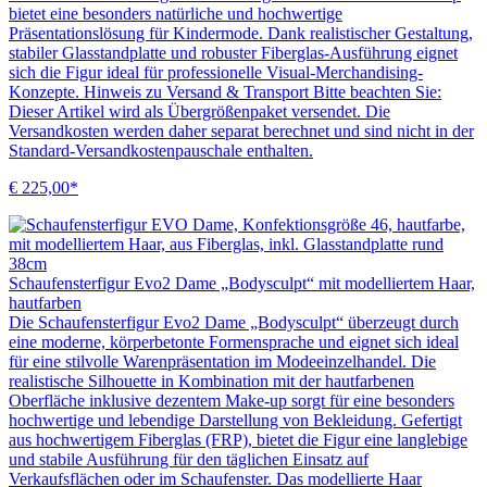
bietet eine besonders natürliche und hochwertige
Präsentationslösung für Kindermode. Dank realistischer Gestaltung,
stabiler Glasstandplatte und robuster Fiberglas-Ausführung eignet
sich die Figur ideal für professionelle Visual-Merchandising-
Konzepte. Hinweis zu Versand & Transport Bitte beachten Sie:
Dieser Artikel wird als Übergrößenpaket versendet. Die
Versandkosten werden daher separat berechnet und sind nicht in der
Standard-Versandkostenpauschale enthalten.
€ 225,00*
Schaufensterfigur Evo2 Dame „Bodysculpt“ mit modelliertem Haar,
hautfarben
Die Schaufensterfigur Evo2 Dame „Bodysculpt“ überzeugt durch
eine moderne, körperbetonte Formensprache und eignet sich ideal
für eine stilvolle Warenpräsentation im Modeeinzelhandel. Die
realistische Silhouette in Kombination mit der hautfarbenen
Oberfläche inklusive dezentem Make-up sorgt für eine besonders
hochwertige und lebendige Darstellung von Bekleidung. Gefertigt
aus hochwertigem Fiberglas (FRP), bietet die Figur eine langlebige
und stabile Ausführung für den täglichen Einsatz auf
Verkaufsflächen oder im Schaufenster. Das modellierte Haar