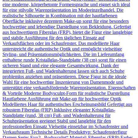
eine moderne, körperbetonte Formensprache und eignet sich ideal
für eine stilvolle Warenpräsentation im Modeeinzelhandel. Die
realistische Silhouette in Kombination mit der hautfarbenen
Oberfläche inklusive dezentem Make-up sorgt für eine besonders
hochwertige und lebendige Darstellung von Bekleidung. Gefertigt
aus hochwertigem Fiberglas (FRP), bietet die Figur eine langlebige
und stabile Ausführung für den täglichen Einsatz auf
Verkaufsflächen oder im Schaufenster. Das modellierte Haar
unterstreicht die authentische Optik und ermöglicht vielseitige
Styling- und Präsentationsmöglichkeiten. Die im Lieferumfang
enthaltene runde Kristallglas-Standplatte (38 cm) sorgt für einen
sicheren Stand und eine elegante Gesamtwirkung. Dank der
integrierten Fuß- und Wadenhalterung lassen sich auch Schuhe
problemlos anziehen und präsentieren. Diese Figur ist die ideale
Wahl für eine hochwertige Inszenierung von Damenmode und
unterstützt eine verkaufsfördernde Warenpräsentation. Eigenschaften
& Vorteile Moderne Bodysculpt-Form für realistische Darstellung
Hautfarbene Ausführung mit Make-up für hochwertige Optik
Modelliertes Haar für authentisches Erscheinungsbild Gefertigt aus
robustem Fiberglas (FRP) Inklusive eleganter Kristallglas-
Standplatte (rund, 38 cm) Fuß- und Wadenhalterung für
Schuhpräsentation geeignet Stabil und langlebig für den
professionellen Einsatz Vielseitig einsetzbar im Schaufenster und
Verkaufsraum Technische Details Produkttyp: Schaufensterfigur
Damen Serie: Evo2 „Bodysculpt“ Material: Fiberglas (FRP) Farbe: