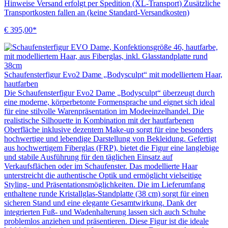
Hinweise Versand erfolgt per Spedition (XL-Transport) Zusätzliche
Transportkosten fallen an (keine Standard-Versandkosten)
€ 395,00*
Schaufensterfigur Evo2 Dame „Bodysculpt“ mit modelliertem Haar,
hautfarben
Die Schaufensterfigur Evo2 Dame „Bodysculpt“ überzeugt durch
eine moderne, körperbetonte Formensprache und eignet sich ideal
für eine stilvolle Warenpräsentation im Modeeinzelhandel. Die
realistische Silhouette in Kombination mit der hautfarbenen
Oberfläche inklusive dezentem Make-up sorgt für eine besonders
hochwertige und lebendige Darstellung von Bekleidung. Gefertigt
aus hochwertigem Fiberglas (FRP), bietet die Figur eine langlebige
und stabile Ausführung für den täglichen Einsatz auf
Verkaufsflächen oder im Schaufenster. Das modellierte Haar
unterstreicht die authentische Optik und ermöglicht vielseitige
Styling- und Präsentationsmöglichkeiten. Die im Lieferumfang
enthaltene runde Kristallglas-Standplatte (38 cm) sorgt für einen
sicheren Stand und eine elegante Gesamtwirkung. Dank der
integrierten Fuß- und Wadenhalterung lassen sich auch Schuhe
problemlos anziehen und präsentieren. Diese Figur ist die ideale