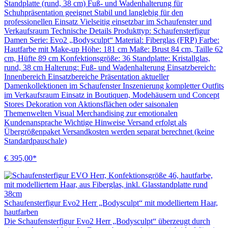
Standplatte (rund, 38 cm) Fuß- und Wadenhalterung für
Schuhpräsentation geeignet Stabil und langlebig für den
professionellen Einsatz Vielseitig einsetzbar im Schaufenster und
Verkaufsraum Technische Details Produkttyp: Schaufensterfigur
Damen Serie: Evo2 „Bodysculpt“ Material: Fiberglas (FRP) Farbe:
Hautfarbe mit Make-up Höhe: 181 cm Maße: Brust 84 cm, Taille 62
cm, Hüfte 89 cm Konfektionsgröße: 36 Standplatte: Kristallglas,
rund, 38 cm Halterung: Fuß- und Wadenhalterung Einsatzbereich:
Innenbereich Einsatzbereiche Präsentation aktueller
Damenkollektionen im Schaufenster Inszenierung kompletter Outfits
im Verkaufsraum Einsatz in Boutiquen, Modehäusern und Concept
Stores Dekoration von Aktionsflächen oder saisonalen
Themenwelten Visual Merchandising zur emotionalen
Kundenansprache Wichtige Hinweise Versand erfolgt als
Übergrößenpaket Versandkosten werden separat berechnet (keine
Standardpauschale)
€ 395,00*
Schaufensterfigur Evo2 Herr „Bodysculpt“ mit modelliertem Haar,
hautfarben
Die Schaufensterfigur Evo2 Herr „Bodysculpt“ überzeugt durch