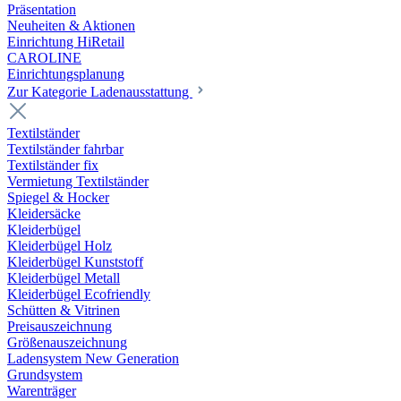
Präsentation
Neuheiten & Aktionen
Einrichtung HiRetail
CAROLINE
Einrichtungsplanung
Zur Kategorie Laden­ausstattung
Textilständer
Textilständer fahrbar
Textilständer fix
Vermietung Textilständer
Spiegel & Hocker
Kleidersäcke
Kleiderbügel
Kleiderbügel Holz
Kleiderbügel Kunststoff
Kleiderbügel Metall
Kleiderbügel Ecofriendly
Schütten & Vitrinen
Preisauszeichnung
Größenauszeichnung
Ladensystem New Generation
Grundsystem
Warenträger