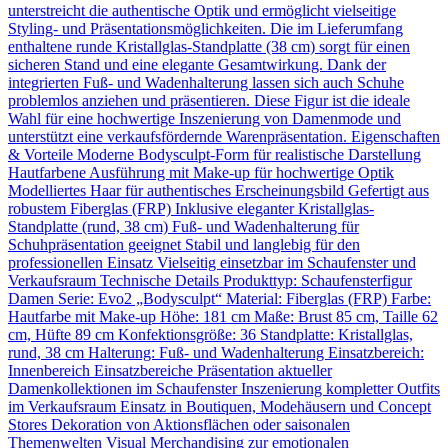
unterstreicht die authentische Optik und ermöglicht vielseitige
Styling- und Präsentationsmöglichkeiten. Die im Lieferumfang
enthaltene runde Kristallglas-Standplatte (38 cm) sorgt für einen
sicheren Stand und eine elegante Gesamtwirkung. Dank der
integrierten Fuß- und Wadenhalterung lassen sich auch Schuhe
problemlos anziehen und präsentieren. Diese Figur ist die ideale
Wahl für eine hochwertige Inszenierung von Damenmode und
unterstützt eine verkaufsfördernde Warenpräsentation. Eigenschaften
& Vorteile Moderne Bodysculpt-Form für realistische Darstellung
Hautfarbene Ausführung mit Make-up für hochwertige Optik
Modelliertes Haar für authentisches Erscheinungsbild Gefertigt aus
robustem Fiberglas (FRP) Inklusive eleganter Kristallglas-
Standplatte (rund, 38 cm) Fuß- und Wadenhalterung für
Schuhpräsentation geeignet Stabil und langlebig für den
professionellen Einsatz Vielseitig einsetzbar im Schaufenster und
Verkaufsraum Technische Details Produkttyp: Schaufensterfigur
Damen Serie: Evo2 „Bodysculpt“ Material: Fiberglas (FRP) Farbe:
Hautfarbe mit Make-up Höhe: 181 cm Maße: Brust 85 cm, Taille 62
cm, Hüfte 89 cm Konfektionsgröße: 36 Standplatte: Kristallglas,
rund, 38 cm Halterung: Fuß- und Wadenhalterung Einsatzbereich:
Innenbereich Einsatzbereiche Präsentation aktueller
Damenkollektionen im Schaufenster Inszenierung kompletter Outfits
im Verkaufsraum Einsatz in Boutiquen, Modehäusern und Concept
Stores Dekoration von Aktionsflächen oder saisonalen
Themenwelten Visual Merchandising zur emotionalen