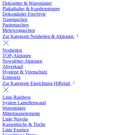
Dekogitter & Warenträger
Plakathalter & Kundenstopper
Dekoständer FreeStyle
Tragetaschen
Papiertaschen
Mehrwegtaschen
Zur Kategorie Neuheiten & Aktionen
Neuheiten
TOP-Aktionen
Newsletter-Aktionen
Abverkauf
Hygiene & Virenschutz
Erntenetz
Zur Kategorie Einrichtung HiRetail
Linie Rainbow
System Lamellenwand
Warenträger
Mittelraumelemente
Linie Nuvola
Kassentische & Tische
Linie Essence