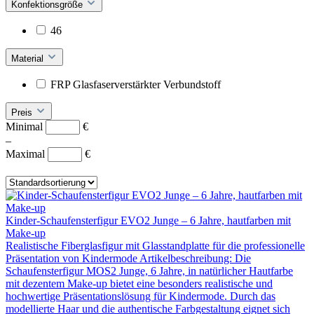
Konfektionsgröße
46
Material
FRP Glasfaserverstärkter Verbundstoff
Preis
Minimal
€
–
Maximal
€
Kinder-Schaufensterfigur EVO2 Junge – 6 Jahre, hautfarben mit
Make-up
Realistische Fiberglasfigur mit Glasstandplatte für die professionelle
Präsentation von Kindermode Artikelbeschreibung: Die
Schaufensterfigur MOS2 Junge, 6 Jahre, in natürlicher Hautfarbe
mit dezentem Make-up bietet eine besonders realistische und
hochwertige Präsentationslösung für Kindermode. Durch das
modellierte Haar und die authentische Farbgestaltung eignet sich