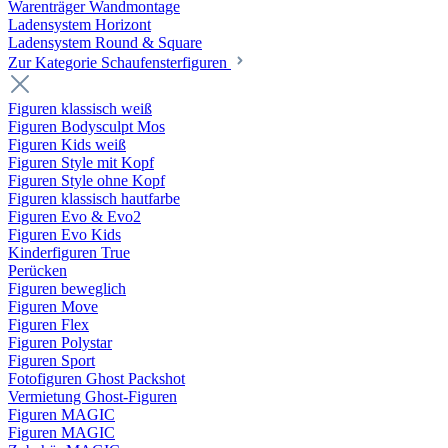
Warenträger Wandmontage
Ladensystem Horizont
Ladensystem Round & Square
Zur Kategorie Schaufenster­figuren
Figuren klassisch weiß
Figuren Bodysculpt Mos
Figuren Kids weiß
Figuren Style mit Kopf
Figuren Style ohne Kopf
Figuren klassisch hautfarbe
Figuren Evo & Evo2
Figuren Evo Kids
Kinderfiguren True
Perücken
Figuren beweglich
Figuren Move
Figuren Flex
Figuren Polystar
Figuren Sport
Fotofiguren Ghost Packshot
Vermietung Ghost-Figuren
Figuren MAGIC
Figuren MAGIC