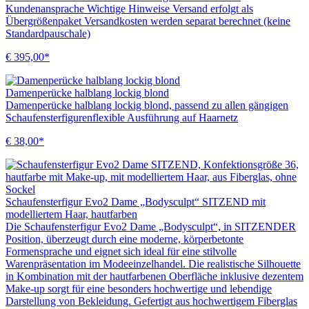
Kundenansprache Wichtige Hinweise Versand erfolgt als
Übergrößenpaket Versandkosten werden separat berechnet (keine
Standardpauschale)
€ 395,00*
Damenperücke halblang lockig blond
Damenperücke halblang lockig blond, passend zu allen gängigen
Schaufensterfigurenflexible Ausführung auf Haarnetz
€ 38,00*
Schaufensterfigur Evo2 Dame „Bodysculpt“ SITZEND mit
modelliertem Haar, hautfarben
Die Schaufensterfigur Evo2 Dame „Bodysculpt“, in SITZENDER
Position, überzeugt durch eine moderne, körperbetonte
Formensprache und eignet sich ideal für eine stilvolle
Warenpräsentation im Modeeinzelhandel. Die realistische Silhouette
in Kombination mit der hautfarbenen Oberfläche inklusive dezentem
Make-up sorgt für eine besonders hochwertige und lebendige
Darstellung von Bekleidung. Gefertigt aus hochwertigem Fiberglas