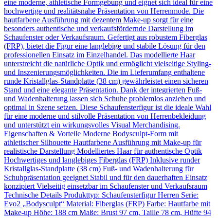
eine moderne, athletische Formgebung und eignet sich ideal für eine
hochwertige und realitätsnahe Präsentation von Herrenmode. Die
hautfarbene Ausführung mit dezentem Make-up sorgt für eine
besonders authentische und verkaufsfördernde Darstellung im
Schaufenster oder Verkaufsraum. Gefertigt aus robustem Fiberglas
(FRP), bietet die Figur eine langlebige und stabile Lösung für den
professionellen Einsatz im Einzelhandel. Das modellierte Haar
unterstreicht die natürliche Optik und ermöglicht vielseitige Styling-
und Inszenierungsmöglichkeiten. Die im Lieferumfang enthaltene
runde Kristallglas-Standplatte (38 cm) gewährleistet einen sicheren
Stand und eine elegante Präsentation. Dank der integrierten Fuß-
und Wadenhalterung lassen sich Schuhe problemlos anziehen und
optimal in Szene setzen. Diese Schaufensterfigur ist die ideale Wahl
für eine moderne und stilvolle Präsentation von Herrenbekleidung
und unterstützt ein wirkungsvolles Visual Merchandising.
Eigenschaften & Vorteile Moderne Bodysculpt-Form mit
athletischer Silhouette Hautfarbene Ausführung mit Make-up für
realistische Darstellung Modelliertes Haar für authentische Optik
Hochwertiges und langlebiges Fiberglas (FRP) Inklusive runder
Kristallglas-Standplatte (38 cm) Fuß- und Wadenhalterung für
Schuhpräsentation geeignet Stabil und für den dauerhaften Einsatz
konzipiert Vielseitig einsetzbar im Schaufenster und Verkaufsraum
Technische Details Produkttyp: Schaufensterfigur Herren Serie:
Evo2 „Bodysculpt“ Material: Fiberglas (FRP) Farbe: Hautfarbe mit
Make-up Höhe: 188 cm Maße: Brust 97 cm, Taille 78 cm, Hüfte 94