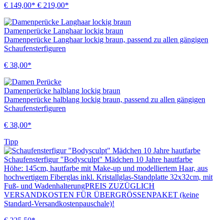
€ 149,00*
€ 219,00*
Damenperücke Langhaar lockig braun
Damenperücke Langhaar lockig braun, passend zu allen gängigen
Schaufensterfiguren
€ 38,00*
Damenperücke halblang lockig braun
Damenperücke halblang lockig braun, passend zu allen gängigen
Schaufensterfiguren
€ 38,00*
Tipp
Schaufensterfigur "Bodysculpt" Mädchen 10 Jahre hautfarbe
Höhe: 145cm, hautfarbe mit Make-up und modelliertem Haar, aus
hochwertigem Fiberglas inkl. Kristallglas-Standplatte 32x32cm, mit
Fuß- und WadenhalterungPREIS ZUZÜGLICH
VERSANDKOSTEN FÜR ÜBERGRÖSSENPAKET (keine
Standard-Versandkostenpauschale)!