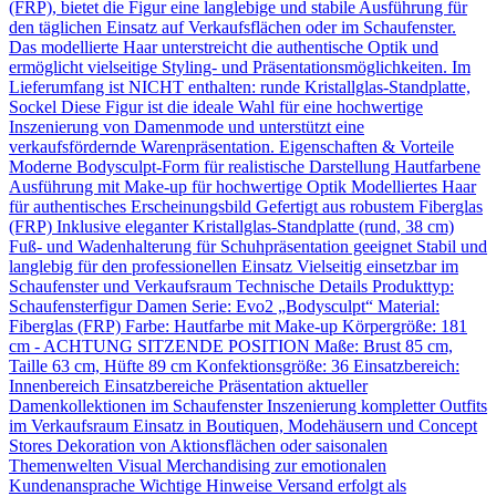
(FRP), bietet die Figur eine langlebige und stabile Ausführung für
den täglichen Einsatz auf Verkaufsflächen oder im Schaufenster.
Das modellierte Haar unterstreicht die authentische Optik und
ermöglicht vielseitige Styling- und Präsentationsmöglichkeiten. Im
Lieferumfang ist NICHT enthalten: runde Kristallglas-Standplatte,
Sockel Diese Figur ist die ideale Wahl für eine hochwertige
Inszenierung von Damenmode und unterstützt eine
verkaufsfördernde Warenpräsentation. Eigenschaften & Vorteile
Moderne Bodysculpt-Form für realistische Darstellung Hautfarbene
Ausführung mit Make-up für hochwertige Optik Modelliertes Haar
für authentisches Erscheinungsbild Gefertigt aus robustem Fiberglas
(FRP) Inklusive eleganter Kristallglas-Standplatte (rund, 38 cm)
Fuß- und Wadenhalterung für Schuhpräsentation geeignet Stabil und
langlebig für den professionellen Einsatz Vielseitig einsetzbar im
Schaufenster und Verkaufsraum Technische Details Produkttyp:
Schaufensterfigur Damen Serie: Evo2 „Bodysculpt“ Material:
Fiberglas (FRP) Farbe: Hautfarbe mit Make-up Körpergröße: 181
cm - ACHTUNG SITZENDE POSITION Maße: Brust 85 cm,
Taille 63 cm, Hüfte 89 cm Konfektionsgröße: 36 Einsatzbereich:
Innenbereich Einsatzbereiche Präsentation aktueller
Damenkollektionen im Schaufenster Inszenierung kompletter Outfits
im Verkaufsraum Einsatz in Boutiquen, Modehäusern und Concept
Stores Dekoration von Aktionsflächen oder saisonalen
Themenwelten Visual Merchandising zur emotionalen
Kundenansprache Wichtige Hinweise Versand erfolgt als