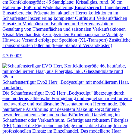
cm Konfektionsgröße: 46 Standplatte: Kristallglas, rund, 38 cm
Halterung: Fuß- und Wadenhalterung Einsatzbereich: Innenbereich
Einsatzbereiche Präsentation aktueller Herrenkollektionen im
Schaufenster Inszenierung kompletter Outfits auf Verkaufsflächen
Einsatz in Modehäusern, Boutiquen und Herrenausstattern
Gestaltung von Themenflächen und saisonalen Verkaufsaktionen
Visual Merchandising zur gezielten Kundenansprache Wichtige
Hinweise Versand erfolgt per Spedition (XL-Transport) Zusätzliche
Transportkosten fallen an (keine Standard-Versandkosten)
€ 395,00*
Schaufensterfigur Evo2 Herr „Bodysculpt“ mit modelliertem Haar,
hautfarben
Die Schaufensterfigur Evo2 Herr „Bodysculpt“ überzeugt durch
eine moderne, athletische Formgebung und eignet sich ideal für eine
hochwertige und realitätsnahe Präsentation von Herrenmode. Die
hautfarbene Ausführung mit dezentem Make-up sorgt für eine
besonders authentische und verkaufsfördernde Darstellung im
Schaufenster oder Verkaufsraum. Gefertigt aus robustem Fiberglas
(FRP), bietet die Figur eine langlebige und stabile Lösung für den
professionellen Einsatz im Einzelhandel. Das modellierte Haar