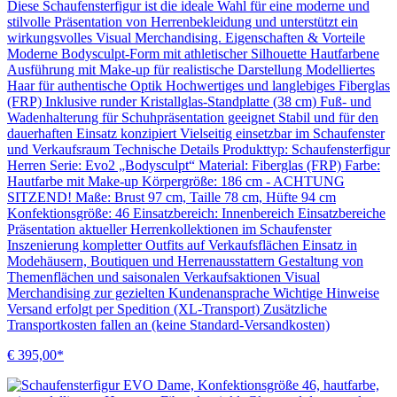
Diese Schaufensterfigur ist die ideale Wahl für eine moderne und
stilvolle Präsentation von Herrenbekleidung und unterstützt ein
wirkungsvolles Visual Merchandising. Eigenschaften & Vorteile
Moderne Bodysculpt-Form mit athletischer Silhouette Hautfarbene
Ausführung mit Make-up für realistische Darstellung Modelliertes
Haar für authentische Optik Hochwertiges und langlebiges Fiberglas
(FRP) Inklusive runder Kristallglas-Standplatte (38 cm) Fuß- und
Wadenhalterung für Schuhpräsentation geeignet Stabil und für den
dauerhaften Einsatz konzipiert Vielseitig einsetzbar im Schaufenster
und Verkaufsraum Technische Details Produkttyp: Schaufensterfigur
Herren Serie: Evo2 „Bodysculpt“ Material: Fiberglas (FRP) Farbe:
Hautfarbe mit Make-up Körpergröße: 186 cm - ACHTUNG
SITZEND! Maße: Brust 97 cm, Taille 78 cm, Hüfte 94 cm
Konfektionsgröße: 46 Einsatzbereich: Innenbereich Einsatzbereiche
Präsentation aktueller Herrenkollektionen im Schaufenster
Inszenierung kompletter Outfits auf Verkaufsflächen Einsatz in
Modehäusern, Boutiquen und Herrenausstattern Gestaltung von
Themenflächen und saisonalen Verkaufsaktionen Visual
Merchandising zur gezielten Kundenansprache Wichtige Hinweise
Versand erfolgt per Spedition (XL-Transport) Zusätzliche
Transportkosten fallen an (keine Standard-Versandkosten)
€ 395,00*