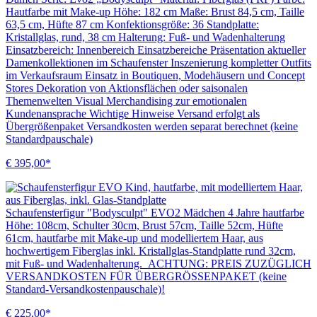
Hautfarbe mit Make-up Höhe: 182 cm Maße: Brust 84,5 cm, Taille
63,5 cm, Hüfte 87 cm Konfektionsgröße: 36 Standplatte:
Kristallglas, rund, 38 cm Halterung: Fuß- und Wadenhalterung
Einsatzbereich: Innenbereich Einsatzbereiche Präsentation aktueller
Damenkollektionen im Schaufenster Inszenierung kompletter Outfits
im Verkaufsraum Einsatz in Boutiquen, Modehäusern und Concept
Stores Dekoration von Aktionsflächen oder saisonalen
Themenwelten Visual Merchandising zur emotionalen
Kundenansprache Wichtige Hinweise Versand erfolgt als
Übergrößenpaket Versandkosten werden separat berechnet (keine
Standardpauschale)
€ 395,00*
Schaufensterfigur "Bodysculpt" EVO2 Mädchen 4 Jahre hautfarbe
Höhe: 108cm, Schulter 30cm, Brust 57cm, Taille 52cm, Hüfte
61cm, hautfarbe mit Make-up und modelliertem Haar, aus
hochwertigem Fiberglas inkl. Kristallglas-Standplatte rund 32cm,
mit Fuß- und Wadenhalterung. ACHTUNG: PREIS ZUZÜGLICH
VERSANDKOSTEN FÜR ÜBERGRÖSSENPAKET (keine
Standard-Versandkostenpauschale)!
€ 225,00*