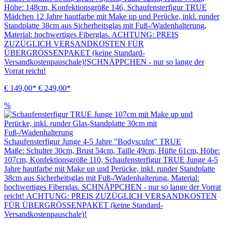
Höhe: 148cm, Konfektionsgröße 146, Schaufensterfigur TRUE
Mädchen 12 Jahre hautfarbe mit Make up und Perücke, inkl. runder
Standplatte 38cm aus Sicherheitsglas mit Fuß-/Wadenhalterung,
Material: hochwertiges Fiberglas. ACHTUNG: PREIS
ZUZÜGLICH VERSANDKOSTEN FÜR
ÜBERGRÖSSENPAKET (keine Standard-
Versandkostenpauschale)!SCHNÄPPCHEN - nur so lange der
Vorrat reicht!
€ 149,00*
€ 249,00*
%
Schaufensterfigur Junge 4-5 Jahre "Bodysculpt" TRUE
Maße: Schulter 30cm, Brust 54cm, Taille 49cm, Hüfte 61cm, Höhe:
107cm, Konfektionsgröße 110, Schaufensterfigur TRUE Junge 4-5
Jahre hautfarbe mit Make up und Perücke, inkl. runder Standplatte
38cm aus Sicherheitsglas mit Fuß-/Wadenhalterung, Material:
hochwertiges Fiberglas. SCHNÄPPCHEN - nur so lange der Vorrat
reicht! ACHTUNG: PREIS ZUZÜGLICH VERSANDKOSTEN
FÜR ÜBERGRÖSSENPAKET (keine Standard-
Versandkostenpauschale)!