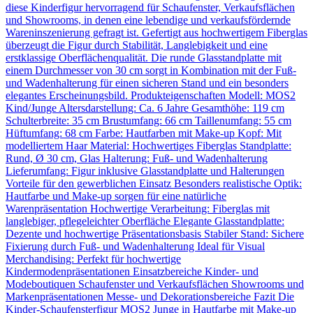
diese Kinderfigur hervorragend für Schaufenster, Verkaufsflächen
und Showrooms, in denen eine lebendige und verkaufsfördernde
Wareninszenierung gefragt ist. Gefertigt aus hochwertigem Fiberglas
überzeugt die Figur durch Stabilität, Langlebigkeit und eine
erstklassige Oberflächenqualität. Die runde Glasstandplatte mit
einem Durchmesser von 30 cm sorgt in Kombination mit der Fuß-
und Wadenhalterung für einen sicheren Stand und ein besonders
elegantes Erscheinungsbild. Produkteigenschaften Modell: MOS2
Kind/Junge Altersdarstellung: Ca. 6 Jahre Gesamthöhe: 119 cm
Schulterbreite: 35 cm Brustumfang: 66 cm Taillenumfang: 55 cm
Hüftumfang: 68 cm Farbe: Hautfarben mit Make-up Kopf: Mit
modelliertem Haar Material: Hochwertiges Fiberglas Standplatte:
Rund, Ø 30 cm, Glas Halterung: Fuß- und Wadenhalterung
Lieferumfang: Figur inklusive Glasstandplatte und Halterungen
Vorteile für den gewerblichen Einsatz Besonders realistische Optik:
Hautfarbe und Make-up sorgen für eine natürliche
Warenpräsentation Hochwertige Verarbeitung: Fiberglas mit
langlebiger, pflegeleichter Oberfläche Elegante Glasstandplatte:
Dezente und hochwertige Präsentationsbasis Stabiler Stand: Sichere
Fixierung durch Fuß- und Wadenhalterung Ideal für Visual
Merchandising: Perfekt für hochwertige
Kindermodenpräsentationen Einsatzbereiche Kinder- und
Modeboutiquen Schaufenster und Verkaufsflächen Showrooms und
Markenpräsentationen Messe- und Dekorationsbereiche Fazit Die
Kinder-Schaufensterfigur MOS2 Junge in Hautfarbe mit Make-up