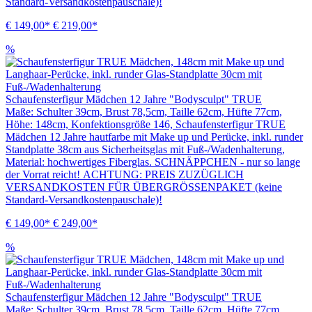
Standard-Versandkostenpauschale)!
€ 149,00*
€ 219,00*
%
Schaufensterfigur Mädchen 12 Jahre "Bodysculpt" TRUE
Maße: Schulter 39cm, Brust 78,5cm, Taille 62cm, Hüfte 77cm,
Höhe: 148cm, Konfektionsgröße 146, Schaufensterfigur TRUE
Mädchen 12 Jahre hautfarbe mit Make up und Perücke, inkl. runder
Standplatte 38cm aus Sicherheitsglas mit Fuß-/Wadenhalterung,
Material: hochwertiges Fiberglas. SCHNÄPPCHEN - nur so lange
der Vorrat reicht! ACHTUNG: PREIS ZUZÜGLICH
VERSANDKOSTEN FÜR ÜBERGRÖSSENPAKET (keine
Standard-Versandkostenpauschale)!
€ 149,00*
€ 249,00*
%
Schaufensterfigur Mädchen 12 Jahre "Bodysculpt" TRUE
Maße: Schulter 39cm, Brust 78,5cm, Taille 62cm, Hüfte 77cm,