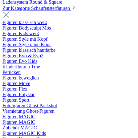
Ladensystem Round & Square
Zur Kategorie Schaufenster­figuren
Figuren klassisch weiß
Figuren Bodysculpt Mos
Figuren Kids weiß
Figuren Style mit Kopf
Figuren Style ohne Kopf
Figuren klassisch hautfarbe
Figuren Evo & Evo2
Figuren Evo Kids
Kinderfiguren True
Perücken
Figuren beweglich
Figuren Move
Figuren Flex
Figuren Polystar
Figuren Sport
Fotofiguren Ghost Packshot
Vermietung Ghost-Figuren
Figuren MAGIC
Figuren MAGIC
Zubehör MAGIC
Figuren MAGIC Kids