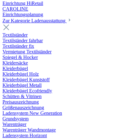
Einrichtung HiRetail
CAROLINE
Einrichtungsplanung
Zur Kategorie Laden­ausstattung
Textilständer
Textilständer fahrbar
Textilständer fix
Vermietung Textilständer
Spiegel & Hocker
Kleidersäcke
Kleiderbügel
Kleiderbügel Holz
Kleiderbügel Kunststoff
Kleiderbügel Metall
Kleiderbügel Ecofriendly
Schütten & Vitrinen
Preisauszeichnung
Größenauszeichnung
Ladensystem New Generation
Grundsystem
Warenträger
Warenträger Wandmontage
Ladensystem Horizont