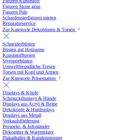
Figuren Kunststoff
Figuren Stone grau
Figuren Pale
Schaufensterfiguren mieten
Reparaturservice
Zur Kategorie Dekobüsten & Torsen
Schneiderbüsten
Büsten mit Holzarme
Kunststofftorsen
Styroporbüsten
Umweltfreundliche Torsen
Torsen mit Kopf und Armen
Zur Kategorie Präsentation
Displays & Köpfe
Schmuckdisplays & Hände
Displays aus Acryl & Beine
Dekoköpfe & Hutdisplays
Displays aus Metall
Verkaufsförderung
Prospekt- & Infoständer
Dekogitter & Warenträger
Plakathalter & Kundenstopper