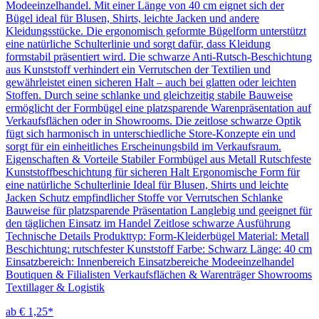
Modeeinzelhandel. Mit einer Länge von 40 cm eignet sich der
Bügel ideal für Blusen, Shirts, leichte Jacken und andere
Kleidungsstücke. Die ergonomisch geformte Bügelform unterstützt
eine natürliche Schulterlinie und sorgt dafür, dass Kleidung
formstabil präsentiert wird. Die schwarze Anti-Rutsch-Beschichtung
aus Kunststoff verhindert ein Verrutschen der Textilien und
gewährleistet einen sicheren Halt – auch bei glatten oder leichten
Stoffen. Durch seine schlanke und gleichzeitig stabile Bauweise
ermöglicht der Formbügel eine platzsparende Warenpräsentation auf
Verkaufsflächen oder in Showrooms. Die zeitlose schwarze Optik
fügt sich harmonisch in unterschiedliche Store-Konzepte ein und
sorgt für ein einheitliches Erscheinungsbild im Verkaufsraum.
Eigenschaften & Vorteile Stabiler Formbügel aus Metall Rutschfeste
Kunststoffbeschichtung für sicheren Halt Ergonomische Form für
eine natürliche Schulterlinie Ideal für Blusen, Shirts und leichte
Jacken Schutz empfindlicher Stoffe vor Verrutschen Schlanke
Bauweise für platzsparende Präsentation Langlebig und geeignet für
den täglichen Einsatz im Handel Zeitlose schwarze Ausführung
Technische Details Produkttyp: Form-Kleiderbügel Material: Metall
Beschichtung: rutschfester Kunststoff Farbe: Schwarz Länge: 40 cm
Einsatzbereich: Innenbereich Einsatzbereiche Modeeinzelhandel
Boutiquen & Filialisten Verkaufsflächen & Warenträger Showrooms
Textillager & Logistik
ab € 1,25*