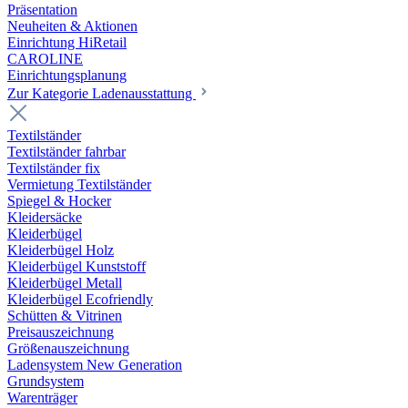
Präsentation
Neuheiten & Aktionen
Einrichtung HiRetail
CAROLINE
Einrichtungsplanung
Zur Kategorie Laden­ausstattung
Textilständer
Textilständer fahrbar
Textilständer fix
Vermietung Textilständer
Spiegel & Hocker
Kleidersäcke
Kleiderbügel
Kleiderbügel Holz
Kleiderbügel Kunststoff
Kleiderbügel Metall
Kleiderbügel Ecofriendly
Schütten & Vitrinen
Preisauszeichnung
Größenauszeichnung
Ladensystem New Generation
Grundsystem
Warenträger