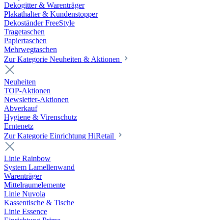
Dekogitter & Warenträger
Plakathalter & Kundenstopper
Dekoständer FreeStyle
Tragetaschen
Papiertaschen
Mehrwegtaschen
Zur Kategorie Neuheiten & Aktionen
Neuheiten
TOP-Aktionen
Newsletter-Aktionen
Abverkauf
Hygiene & Virenschutz
Erntenetz
Zur Kategorie Einrichtung HiRetail
Linie Rainbow
System Lamellenwand
Warenträger
Mittelraumelemente
Linie Nuvola
Kassentische & Tische
Linie Essence