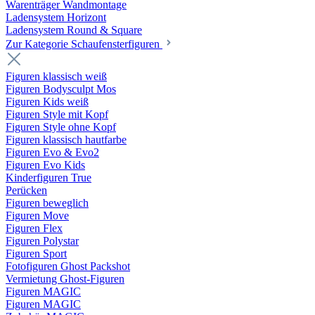
Warenträger Wandmontage
Ladensystem Horizont
Ladensystem Round & Square
Zur Kategorie Schaufenster­figuren
Figuren klassisch weiß
Figuren Bodysculpt Mos
Figuren Kids weiß
Figuren Style mit Kopf
Figuren Style ohne Kopf
Figuren klassisch hautfarbe
Figuren Evo & Evo2
Figuren Evo Kids
Kinderfiguren True
Perücken
Figuren beweglich
Figuren Move
Figuren Flex
Figuren Polystar
Figuren Sport
Fotofiguren Ghost Packshot
Vermietung Ghost-Figuren
Figuren MAGIC
Figuren MAGIC