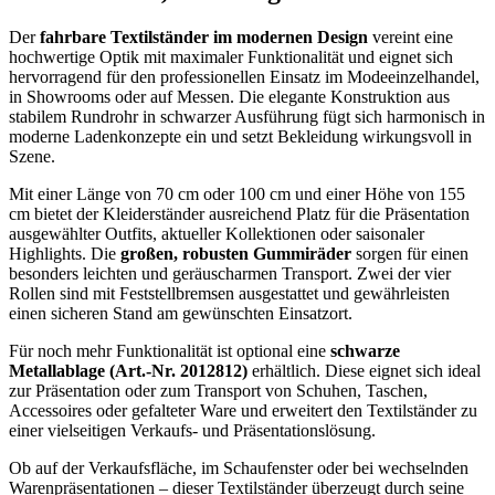
Der
fahrbare Textilständer im modernen Design
vereint eine
hochwertige Optik mit maximaler Funktionalität und eignet sich
hervorragend für den professionellen Einsatz im Modeeinzelhandel,
in Showrooms oder auf Messen. Die elegante Konstruktion aus
stabilem Rundrohr in schwarzer Ausführung fügt sich harmonisch in
moderne Ladenkonzepte ein und setzt Bekleidung wirkungsvoll in
Szene.
Mit einer Länge von 70 cm oder 100 cm und einer Höhe von 155
cm bietet der Kleiderständer ausreichend Platz für die Präsentation
ausgewählter Outfits, aktueller Kollektionen oder saisonaler
Highlights. Die
großen, robusten Gummiräder
sorgen für einen
besonders leichten und geräuscharmen Transport. Zwei der vier
Rollen sind mit Feststellbremsen ausgestattet und gewährleisten
einen sicheren Stand am gewünschten Einsatzort.
Für noch mehr Funktionalität ist optional eine
schwarze
Metallablage (Art.-Nr. 2012812)
erhältlich. Diese eignet sich ideal
zur Präsentation oder zum Transport von Schuhen, Taschen,
Accessoires oder gefalteter Ware und erweitert den Textilständer zu
einer vielseitigen Verkaufs- und Präsentationslösung.
Ob auf der Verkaufsfläche, im Schaufenster oder bei wechselnden
Warenpräsentationen – dieser Textilständer überzeugt durch seine