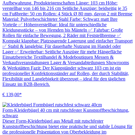
Aufbewahrung. Produkteigenschaften Länge: 103 cm Höhe:
verstellbar von 146 bis 216 cm Seitliche Auszüge: beidseitig je 35
cm Fußbreite: 50 cm Rollen: 4 Stück Ø 80 mm, davon 2 mit Bremse
Material: Pulverbeschichteter Stahl Farbe: Schwarz matt Ihre
Vorteile ✅ Höhenverstellbar: Ideal für unterschiedliche
Kleidungsstücke – von Hemden bis Mänteln ✅ Fahrbar: Große
Rollen für einfache Bewegung, 2 Räder mit Feststellbremse ✅
Kompakt klappbar: Platzsparende Lagerung und einfacher Transport
✅ Stabil & langlebig: Für dauerhafte Nutzung im Handel oder
Lager ✅ Erweiterbar: Seitliche Auszüge für mehr Hängefläche
Einsatzbereiche Textilhandel & Modeboutiquen Messen &
Verkaufsveranstaltungen Lager & Versandabteilungen Showrooms
& Werkstätten Fazit: Der Klappständer schwarz 103 cm ist ein
professioneller Konfektionsständer auf Rollen, der durch Stabilität,
Flexibilität und Langlebigkeit überzeugt – ideal für den täglichen
Einsatz im B2B-Bereich.
€ 139,00*
Form-Kleiderbügel 40 cm mit rutschfester Kunststoffbeschichtung,
schwarz
Dieser Form-Kleiderbügel aus Metall mit rutschfester
Kunststoffbeschichtung bietet eine praktische und stabile Lösung für
die professionelle Präsentation von Oberbekleidung im