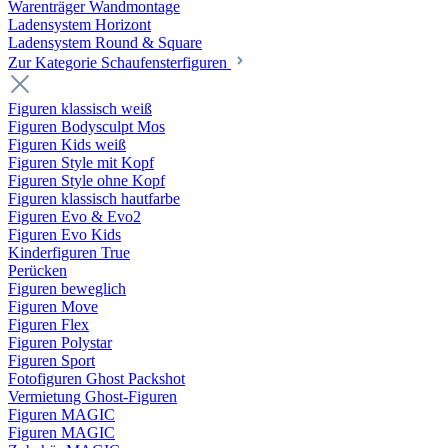
Warenträger Wandmontage
Ladensystem Horizont
Ladensystem Round & Square
Zur Kategorie Schaufenster­figuren
Figuren klassisch weiß
Figuren Bodysculpt Mos
Figuren Kids weiß
Figuren Style mit Kopf
Figuren Style ohne Kopf
Figuren klassisch hautfarbe
Figuren Evo & Evo2
Figuren Evo Kids
Kinderfiguren True
Perücken
Figuren beweglich
Figuren Move
Figuren Flex
Figuren Polystar
Figuren Sport
Fotofiguren Ghost Packshot
Vermietung Ghost-Figuren
Figuren MAGIC
Figuren MAGIC