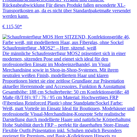
Rückgabeabwicklung Für dieses Produkt fallen gesonderte XL-
Transportkosten an, da es nicht über Standardpaketmaße versendet
werden kann.
€ 115,50*
Schaufensterfigur „MOS2“ – Herr, sitzend, weiß
Die männliche Schaufensterfigur MOS2 präsentiert sich in einer
modernen, sitzenden Pose und eignet sich ideal für den
professionellen Einsatz im Modeeinzelhandel, im Visual
Merchandising sowie in Shop-in-Shop-Systemen. Mit ihrem
neutralen weißen Finish, modelliertem Haar und klaren
Proportionen bietet sie eine zeitlose Grundlage zur Präsentation
aktueller Herrenmode und Accessoires. Funktion & Ausstattung
Gesamthöhe: 188 cm Schulterbreite: 50 cm Konfektionsgröße: 48
Maße (B/T/H): 97 / 76 / 95 cm Material: Hochwertiges FRP
(Fiberglass Reinforced Plastic) ohne Standplatte/Sockel Farbe:
Weiß, matt Vorteile im Einsatz Ideal für Boutiquen, Modehäuser und
professionelle Visual-Merchandising-Konzepte Sehr realistische
Darstellung durch modellierte Haare und natürliche Körperhaltung
Hohe Stabilität durch FRP – perfekt für dauerhaften Store-Einsatz
Flexible Outfit-Präsentation inkl. Schuhen möglich Besonders
geeignet für Premium- und Basic-Kollektionen Hinweis zu