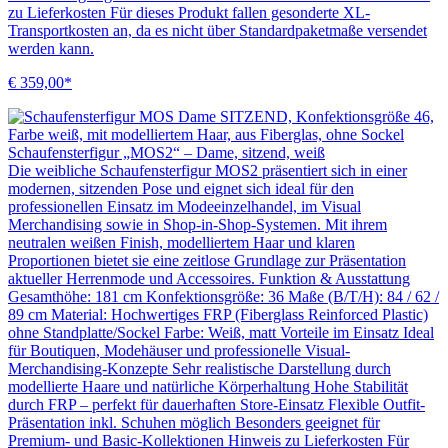
zu Lieferkosten Für dieses Produkt fallen gesonderte XL-
Transportkosten an, da es nicht über Standardpaketmaße versendet
werden kann.
€ 359,00*
Schaufensterfigur „MOS2“ – Dame, sitzend, weiß
Die weibliche Schaufensterfigur MOS2 präsentiert sich in einer
modernen, sitzenden Pose und eignet sich ideal für den
professionellen Einsatz im Modeeinzelhandel, im Visual
Merchandising sowie in Shop-in-Shop-Systemen. Mit ihrem
neutralen weißen Finish, modelliertem Haar und klaren
Proportionen bietet sie eine zeitlose Grundlage zur Präsentation
aktueller Herrenmode und Accessoires. Funktion & Ausstattung
Gesamthöhe: 181 cm Konfektionsgröße: 36 Maße (B/T/H): 84 / 62 /
89 cm Material: Hochwertiges FRP (Fiberglass Reinforced Plastic)
ohne Standplatte/Sockel Farbe: Weiß, matt Vorteile im Einsatz Ideal
für Boutiquen, Modehäuser und professionelle Visual-
Merchandising-Konzepte Sehr realistische Darstellung durch
modellierte Haare und natürliche Körperhaltung Hohe Stabilität
durch FRP – perfekt für dauerhaften Store-Einsatz Flexible Outfit-
Präsentation inkl. Schuhen möglich Besonders geeignet für
Premium- und Basic-Kollektionen Hinweis zu Lieferkosten Für