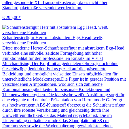
fallen gesonderte XL-Transportkosten an, da es nicht über
Standardpaketmaße versendet werden kann.
€ 295,00*
Schaufensterfigur Herr mit abstraktem Egg-Head, weiß,
verschiedene Positionen
Diese moderne Herren-Schaufensterfigur mit abstraktem Egg-Head
verbindet eine stilvolle, zeitlose Formgebung mit hoher
Funktionalität für den professionellen Einsatz im Visual
Merchandising. Der Kopf mit angedeuteten Ohren, jedoch ohne
Gesichtszüge, lenkt den Fokus gezielt auf die präsentierte
Bekleidung und ermöglicht vielseitige Einsatzmöglichkeiten für
unterschiedliche Modekonzepte.Die Figur ist in gerader Position mit
verschiedenen Armpositionen, wodurch sich zahlreiche
Kombinationsmöglichkeiten für saisonale Kollektionen und
Themenwelten ergeben. Die klassische weiße Ausführung sorgt für
eine elegante und neutrale Präsentation von Herrenmode.Gefertigt
aus hochwertigem ABS-Kunststoff überzeugt die Schaufensterfigur
durch ihre robuste Verarbeitung und gleichzeitig durch ihre
Umweltfreundlichkeit, da das Material recyclebar ist. Die im
Lieferumfang enthaltene runde Glas-Standplatte mit 38 cm
Durchmesser sowie die Wadenhalterung gewährleisten einen