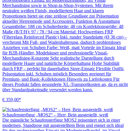
professionellen Einsatz im Modeeinzelhandel, im Visual
Merchandising sowie in Shop-in-Shop-Systemen. Mit ihrem
neutralen weißen Finish, modelliertem Haar und klaren
Proportionen bietet sie eine zeitlose Grundlage zur Präsentation
aktueller Herrenmode und Accessoires. Funktion & Ausstattung
Gesamthöhe: 188 cm Schulterbreite: 48 cm Konfektionsgröße: 48
Maße (B/T/H): 97 / 78 / 94 cm Material: Hochwertiges FRP
(Fiberglass Reinforced Plastic) Inkl. runder Standplatte (Ø 36 cm) –
verchromt Mit Fuß- und Wadenhalterung, dadurch problemloses
Anziehen von Schuhen Farbe: Weiß, matt Vorteile im Einsatz Ideal
für B2B-Händler, Modehäuser und professionelle Visual-
Merchandising-Konzepte Sehr realistische Darstellung durch
modellierte Haare und natürliche Körperhaltung Hohe Stabilität
durch FRP – perfekt für dauerhaften Store-Einsatz Flexible Outfit-
Präsentation inkl. Schuhen möglich Besonders geeignet für
Premium- und Basic-Kollektionen Hinweis zu Lieferkosten Für
dieses Produkt fallen gesonderte XL-Transportkosten an, da es nicht
über Standardpaketmaße versendet werden kann.
€ 359,00*
Schaufensterfigur „MOS2“ – Herr, Bein ausgestellt, weiß
Die männliche Schaufensterfigur MOS2 präsentiert sich in einer
modernen, Standpose mit ausgestelltem Bein und eignet sich ideal
für den professionellen Einsatz im Modeeinzelhandel, im Visual