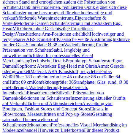
sicheren Stand und ermöglichen zudem die Präsentation von
Schuhen.Dank ihrer modernen, reduzierten Optik eignet sich diese
Schaufensterpuppe hervorragend für eine hochwertige und
verkaufsfördernde Wareninszenierung.Eigenschaften &
VorteileModerne Damen-Schaufensterfigur mit abstraktem Egg-
HeadMit Ohren, ohne Gesichtszüge für zeitloses
DesignVerschiedene Arm-Positionen erhältlichHochwertiger und
recyclebarer ABS-KunststoffKlassische weiße AusführungInklusive
runder Glas-Standplatte Ø 38 cmWadenhalterung für die
Präsentation von SchuhenStabil, langlebig und
umweltfreundlichIdeal für professionelles Visual
MerchandisingTechnische DetailsProdukttyp: Schaufensterfigur
DamenKopfform: Abstrakter Egg-Head mit OhrenArme: Gerade
oder gewinkeltMaterial: ABS-Kunststoff, recyclebarFarbe:
WeißHöhe: 183 cmSchulterbreite: 45 cmBrust: 86 cmTaille: 64
cmHüfte: 89 cmKonfektionsgröße: 36Standplatte: Glas, rund, Ø 38
cmHalterung: WadenhalterungEinsatzbereich:
InnenbereichEinsatzbereicheStilvolle Präsentation von
Damenkollektionen im SchaufensterInszenierung aktueller Outfits
auf Verkaufsflächen und AktionsbereichenAusstattung von
Boutiquen, Fashion Stores und Concept StoresEinsatz in
Showrooms, Messeauftritten und Pop-up-StoresGestaltung
saisonaler Themenwelten und
SchaufensterdekorationenProfessionelles Visual Merchandising im
Modeeinzelhandel Hinweis zu LieferkostenFür dieses Produkt