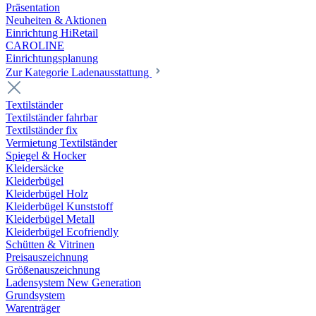
Präsentation
Neuheiten & Aktionen
Einrichtung HiRetail
CAROLINE
Einrichtungsplanung
Zur Kategorie Laden­ausstattung
Textilständer
Textilständer fahrbar
Textilständer fix
Vermietung Textilständer
Spiegel & Hocker
Kleidersäcke
Kleiderbügel
Kleiderbügel Holz
Kleiderbügel Kunststoff
Kleiderbügel Metall
Kleiderbügel Ecofriendly
Schütten & Vitrinen
Preisauszeichnung
Größenauszeichnung
Ladensystem New Generation
Grundsystem
Warenträger