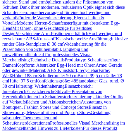
sicheren Stand und ermöglichen zudem die Präsentation von
Schuhen.Dank ihrer modernen, reduzierten Optik eignet sich diese
Schaufensterpuppe hervorragend für eine hochwertige und
verkaufsfördernde Wareninszenierung.Eigenschaften &
VorteileModerne Herren-Schaufensterfigur mit abstraktem Egg-
HeadMit Ohren, ohne Gesichtszüge für zeitloses
DesignVerschiedene Arm-Positionen erhältlichHochwertiger und
recyclebarer ABS-KunststoffKlassische weiße AusführungInklusive
runder Glas-Standplatte Ø 38 cmWadenhalterung für die
Präsentation von SchuhenStabil, langlebig und
umweltfreundlichIdeal für professionelles Visual
MerchandisingTechnische DetailsProdukttyp: Schaufensterfigur
DamenKopfform: Abstrakter Egg-Head mit OhrenArme: Gerade
oder gewinkeltMaterial: ABS-Kunststoff, recyclebarFarbe:
WeißHöhe: 188 cmSchulterbreite: 50 cmBrust: 99,5 cmTaille: 78
cmHüfte: 97,5 cmKonfektionsgröße: 48Standplatte: Glas, rund, Ø
38 cmHalterung: WadenhalterungEinsatzbereich:
InnenbereichEinsatzbereicheStilvolle Präsentation von
Herrenkollektionen im SchaufensterInszenierung aktueller Outfits
auf Verkaufsflächen und AktionsbereichenAusstattung von
Boutiquen, Fashion Stores und Concept StoresEinsatz in
Showrooms, Messeauftritten und Pop-up-StoresGestaltung
saisonaler Themenwelten und
SchaufensterdekorationenProfessionelles Visual Merchandising im
Modeeinzelhandel Hinweis zu LieferkostenFür dieses Produkt