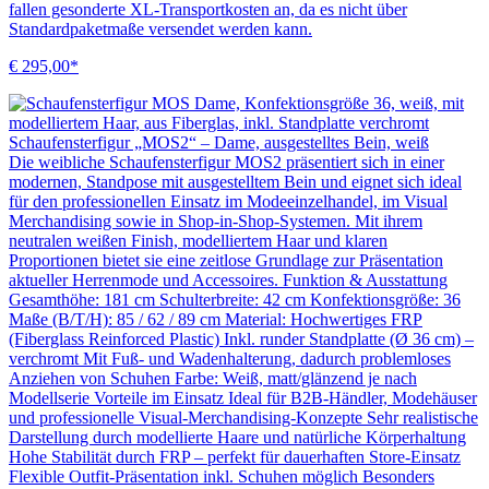
fallen gesonderte XL-Transportkosten an, da es nicht über
Standardpaketmaße versendet werden kann.
€ 295,00*
Schaufensterfigur „MOS2“ – Dame, ausgestelltes Bein, weiß
Die weibliche Schaufensterfigur MOS2 präsentiert sich in einer
modernen, Standpose mit ausgestelltem Bein und eignet sich ideal
für den professionellen Einsatz im Modeeinzelhandel, im Visual
Merchandising sowie in Shop-in-Shop-Systemen. Mit ihrem
neutralen weißen Finish, modelliertem Haar und klaren
Proportionen bietet sie eine zeitlose Grundlage zur Präsentation
aktueller Herrenmode und Accessoires. Funktion & Ausstattung
Gesamthöhe: 181 cm Schulterbreite: 42 cm Konfektionsgröße: 36
Maße (B/T/H): 85 / 62 / 89 cm Material: Hochwertiges FRP
(Fiberglass Reinforced Plastic) Inkl. runder Standplatte (Ø 36 cm) –
verchromt Mit Fuß- und Wadenhalterung, dadurch problemloses
Anziehen von Schuhen Farbe: Weiß, matt/glänzend je nach
Modellserie Vorteile im Einsatz Ideal für B2B-Händler, Modehäuser
und professionelle Visual-Merchandising-Konzepte Sehr realistische
Darstellung durch modellierte Haare und natürliche Körperhaltung
Hohe Stabilität durch FRP – perfekt für dauerhaften Store-Einsatz
Flexible Outfit-Präsentation inkl. Schuhen möglich Besonders