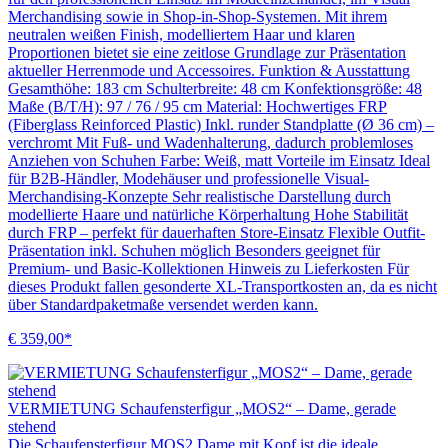
Merchandising sowie in Shop-in-Shop-Systemen. Mit ihrem
neutralen weißen Finish, modelliertem Haar und klaren
Proportionen bietet sie eine zeitlose Grundlage zur Präsentation
aktueller Herrenmode und Accessoires. Funktion & Ausstattung
Gesamthöhe: 183 cm Schulterbreite: 48 cm Konfektionsgröße: 48
Maße (B/T/H): 97 / 76 / 95 cm Material: Hochwertiges FRP
(Fiberglass Reinforced Plastic) Inkl. runder Standplatte (Ø 36 cm) –
verchromt Mit Fuß- und Wadenhalterung, dadurch problemloses
Anziehen von Schuhen Farbe: Weiß, matt Vorteile im Einsatz Ideal
für B2B-Händler, Modehäuser und professionelle Visual-
Merchandising-Konzepte Sehr realistische Darstellung durch
modellierte Haare und natürliche Körperhaltung Hohe Stabilität
durch FRP – perfekt für dauerhaften Store-Einsatz Flexible Outfit-
Präsentation inkl. Schuhen möglich Besonders geeignet für
Premium- und Basic-Kollektionen Hinweis zu Lieferkosten Für
dieses Produkt fallen gesonderte XL-Transportkosten an, da es nicht
über Standardpaketmaße versendet werden kann.
€ 359,00*
VERMIETUNG Schaufensterfigur „MOS2“ – Dame, gerade
stehend
Die Schaufensterfigur MOS2 Dame mit Kopf ist die ideale