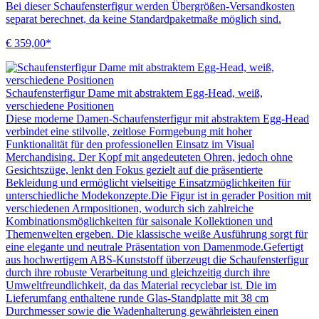
Bei dieser Schaufensterfigur werden Übergrößen-Versandkosten
separat berechnet, da keine Standardpaketmaße möglich sind.
€ 359,00*
Schaufensterfigur Dame mit abstraktem Egg-Head, weiß,
verschiedene Positionen
Diese moderne Damen-Schaufensterfigur mit abstraktem Egg-Head
verbindet eine stilvolle, zeitlose Formgebung mit hoher
Funktionalität für den professionellen Einsatz im Visual
Merchandising. Der Kopf mit angedeuteten Ohren, jedoch ohne
Gesichtszüge, lenkt den Fokus gezielt auf die präsentierte
Bekleidung und ermöglicht vielseitige Einsatzmöglichkeiten für
unterschiedliche Modekonzepte.Die Figur ist in gerader Position mit
verschiedenen Armpositionen, wodurch sich zahlreiche
Kombinationsmöglichkeiten für saisonale Kollektionen und
Themenwelten ergeben. Die klassische weiße Ausführung sorgt für
eine elegante und neutrale Präsentation von Damenmode.Gefertigt
aus hochwertigem ABS-Kunststoff überzeugt die Schaufensterfigur
durch ihre robuste Verarbeitung und gleichzeitig durch ihre
Umweltfreundlichkeit, da das Material recyclebar ist. Die im
Lieferumfang enthaltene runde Glas-Standplatte mit 38 cm
Durchmesser sowie die Wadenhalterung gewährleisten einen