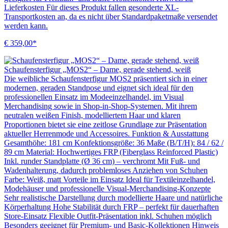
Lieferkosten Für dieses Produkt fallen gesonderte XL-
Transportkosten an, da es nicht über Standardpaketmaße versendet
werden kann.
€ 359,00*
Schaufensterfigur „MOS2“ – Dame, gerade stehend, weiß
Die weibliche Schaufensterfigur MOS2 präsentiert sich in einer
modernen, geraden Standpose und eignet sich ideal für den
professionellen Einsatz im Modeeinzelhandel, im Visual
Merchandising sowie in Shop-in-Shop-Systemen. Mit ihrem
neutralen weißen Finish, modelliertem Haar und klaren
Proportionen bietet sie eine zeitlose Grundlage zur Präsentation
aktueller Herrenmode und Accessoires. Funktion & Ausstattung
Gesamthöhe: 181 cm Konfektionsgröße: 36 Maße (B/T/H): 84 / 62 /
89 cm Material: Hochwertiges FRP (Fiberglass Reinforced Plastic)
Inkl. runder Standplatte (Ø 36 cm) – verchromt Mit Fuß- und
Wadenhalterung, dadurch problemloses Anziehen von Schuhen
Farbe: Weiß, matt Vorteile im Einsatz Ideal für Textileinzelhandel,
Modehäuser und professionelle Visual-Merchandising-Konzepte
Sehr realistische Darstellung durch modellierte Haare und natürliche
Körperhaltung Hohe Stabilität durch FRP – perfekt für dauerhaften
Store-Einsatz Flexible Outfit-Präsentation inkl. Schuhen möglich
Besonders geeignet für Premium- und Basic-Kollektionen Hinweis