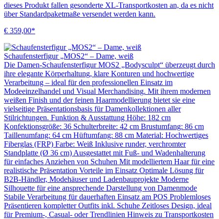
dieses Produkt fallen gesonderte XL-Transportkosten an, da es nicht
über Standardpaketmaße versendet werden kann.
€ 359,00*
Schaufensterfigur „MOS2“ – Dame, weiß
Die Damen-Schaufensterfigur MOS2 „Bodysculpt“ überzeugt durch
ihre elegante Körperhaltung, klare Konturen und hochwertige
Verarbeitung – ideal für den professionellen Einsatz im
Modeeinzelhandel und Visual Merchandising. Mit ihrem modernen
weißen Finish und der feinen Haarmodellierung bietet sie eine
vielseitige Präsentationsbasis für Damenkollektionen aller
Stilrichtungen. Funktion & Ausstattung Höhe: 182 cm
Konfektionsgröße: 36 Schulterbreite: 42 cm Brustumfang: 86 cm
Taillenumfang: 64 cm Hüftumfang: 88 cm Material: Hochwertiges
Fiberglas (FRP) Farbe: Weiß Inklusive runder, verchromter
Standplatte (Ø 36 cm) Ausgestattet mit Fuß- und Wadenhalterung
für einfaches Anziehen von Schuhen Mit modelliertem Haar für eine
realistische Präsentation Vorteile im Einsatz Optimale Lösung für
B2B-Händler, Modehäuser und Ladenbauprojekte Moderne
Silhouette für eine ansprechende Darstellung von Damenmode
Stabile Verarbeitung für dauerhaften Einsatz am POS Problemloses
Präsentieren kompletter Outfits inkl. Schuhe Zeitloses Design, ideal
für Premium-, Casual- oder Trendlinien Hinweis zu Transportkosten