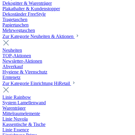
Dekogitter & Warenträger
Plakathalter & Kundenstopper
Dekoständer FreeStyle
Tragetaschen
Papiertaschen
Mehrwegtaschen
Zur Kategorie Neuheiten & Aktionen
Neuheiten
TOP-Aktionen
Newsletter-Aktionen
Abverkauf
Hygiene & Virenschutz
Erntenetz
Zur Kategorie Einrichtung HiRetail
Linie Rainbow
System Lamellenwand
Warenträger
Mittelraumelemente
Linie Nuvola
Kassentische & Tische
Linie Essence