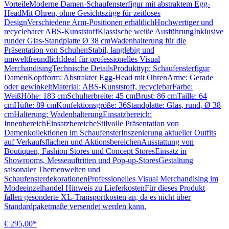
VorteileModerne Damen-Schaufensterfigur mit abstraktem Egg-
HeadMit Ohren, ohne Gesichtszüge für zeitloses
DesignVerschiedene Arm-Positionen erhältlichHochwertiger und
recyclebarer ABS-KunststoffKlassische weiße AusführungInklusive
runder Glas-Standplatte Ø 38 cmWadenhalterung für die
Präsentation von SchuhenStabil, langlebig und
umweltfreundlichIdeal für professionelles Visual
MerchandisingTechnische DetailsProdukttyp: Schaufensterfigur
DamenKopfform: Abstrakter Egg-Head mit OhrenArme: Gerade
oder gewinkeltMaterial: ABS-Kunststoff, recyclebarFarbe:
WeißHöhe: 183 cmSchulterbreite: 45 cmBrust: 86 cmTaille: 64
cmHüfte: 89 cmKonfektionsgröße: 36Standplatte: Glas, rund, Ø 38
cmHalterung: WadenhalterungEinsatzbereich:
InnenbereichEinsatzbereicheStilvolle Präsentation von
Damenkollektionen im SchaufensterInszenierung aktueller Outfits
auf Verkaufsflächen und AktionsbereichenAusstattung von
Boutiquen, Fashion Stores und Concept StoresEinsatz in
Showrooms, Messeauftritten und Pop-up-StoresGestaltung
saisonaler Themenwelten und
SchaufensterdekorationenProfessionelles Visual Merchandising im
Modeeinzelhandel Hinweis zu LieferkostenFür dieses Produkt
fallen gesonderte XL-Transportkosten an, da es nicht über
Standardpaketmaße versendet werden kann.
€ 295,00*