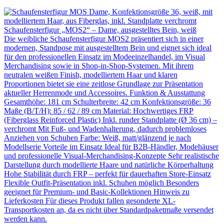
Schaufensterfigur „MOS2“ – Dame, ausgestelltes Bein, weiß
Die weibliche Schaufensterfigur MOS2 präsentiert sich in einer
modernen, Standpose mit ausgestelltem Bein und eignet sich ideal
für den professionellen Einsatz im Modeeinzelhandel, im Visual
Merchandising sowie in Shop-in-Shop-Systemen. Mit ihrem
neutralen weißen Finish, modelliertem Haar und klaren
Proportionen bietet sie eine zeitlose Grundlage zur Präsentation
aktueller Herrenmode und Accessoires. Funktion & Ausstattung
Gesamthöhe: 181 cm Schulterbreite: 42 cm Konfektionsgröße: 36
Maße (B/T/H): 85 / 62 / 89 cm Material: Hochwertiges FRP
(Fiberglass Reinforced Plastic) Inkl. runder Standplatte (Ø 36 cm) –
verchromt Mit Fuß- und Wadenhalterung, dadurch problemloses
Anziehen von Schuhen Farbe: Weiß, matt/glänzend je nach
Modellserie Vorteile im Einsatz Ideal für B2B-Händler, Modehäuser
und professionelle Visual-Merchandising-Konzepte Sehr realistische
Darstellung durch modellierte Haare und natürliche Körperhaltung
Hohe Stabilität durch FRP – perfekt für dauerhaften Store-Einsatz
Flexible Outfit-Präsentation inkl. Schuhen möglich Besonders
geeignet für Premium- und Basic-Kollektionen Hinweis zu
Lieferkosten Für dieses Produkt fallen gesonderte XL-
Transportkosten an, da es nicht über Standardpaketmaße versendet
werden kann.