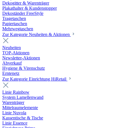
Dekogitter & Warenträger
Plakathalter & Kundenstopper
Dekoständer FreeStyle
Tragetaschen
Papiertaschen
Mehrwegtaschen
Zur Kategorie Neuheiten & Aktionen
Neuheiten
TOP-Aktionen
Newsletter-Aktionen
Abverkauf
Hygiene & Virenschutz
Erntenetz
Zur Kategorie Einrichtung HiRetail
Linie Rainbow
System Lamellenwand
Warenträger
Mittelraumelemente
Linie Nuvola
Kassentische & Tische
Linie Essence