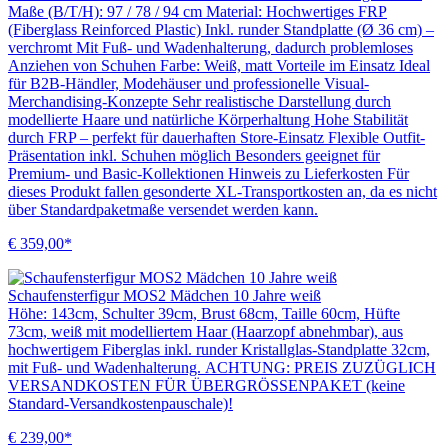
Maße (B/T/H): 97 / 78 / 94 cm Material: Hochwertiges FRP
(Fiberglass Reinforced Plastic) Inkl. runder Standplatte (Ø 36 cm) –
verchromt Mit Fuß- und Wadenhalterung, dadurch problemloses
Anziehen von Schuhen Farbe: Weiß, matt Vorteile im Einsatz Ideal
für B2B-Händler, Modehäuser und professionelle Visual-
Merchandising-Konzepte Sehr realistische Darstellung durch
modellierte Haare und natürliche Körperhaltung Hohe Stabilität
durch FRP – perfekt für dauerhaften Store-Einsatz Flexible Outfit-
Präsentation inkl. Schuhen möglich Besonders geeignet für
Premium- und Basic-Kollektionen Hinweis zu Lieferkosten Für
dieses Produkt fallen gesonderte XL-Transportkosten an, da es nicht
über Standardpaketmaße versendet werden kann.
€ 359,00*
Schaufensterfigur MOS2 Mädchen 10 Jahre weiß
Höhe: 143cm, Schulter 39cm, Brust 68cm, Taille 60cm, Hüfte
73cm, weiß mit modelliertem Haar (Haarzopf abnehmbar), aus
hochwertigem Fiberglas inkl. runder Kristallglas-Standplatte 32cm,
mit Fuß- und Wadenhalterung. ACHTUNG: PREIS ZUZÜGLICH
VERSANDKOSTEN FÜR ÜBERGRÖSSENPAKET (keine
Standard-Versandkostenpauschale)!
€ 239,00*