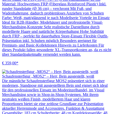
Material: Hochwertiges FRP (Fiberglass Reinforced Plastic) Inkl.
runder Standplatte (Ø 36 cm) – verchromt Mit Fuß- und
Wadenhalterung, dadurch problemloses Anziehen von Schuhen
Farbe: Weiß, matt/glänzend je nach Modellserie Vorteile im Einsatz
Ideal für B2B-Händler, Modehäuser und professionelle Visual-
Merchandising-Konzepte Sehr realistische Darstellung durch
modellierte Haare und natürliche Körperhaltung Hohe Stabilität
durch FRP – perfekt für dauerhaften Store-Einsatz Flexible Outfit-
Präsentation inkl. Schuhen möglich Besonders geeignet für
Premium- und Basic-Kollektionen Hinweis zu Lieferkosten Für
dieses Produkt fallen gesonderte XL-Transportkosten an, da es nicht
über Standardpaketmaße versendet werden kann.
€ 359,00*
Schaufensterfigur „MOS2“ – Herr, Bein ausgestellt, weiß
Die männliche Schaufensterfigur MOS2 präsentiert sich in einer
modernen, Standpose mit ausgestelltem Bein und eignet sich ideal
für den professionellen Einsatz im Modeeinzelhandel, im Visual
Merchandising sowie in Shop-in-Shop-Systemen. Mit ihrem
neutralen weißen Finish, modelliertem Haar und klaren
Proportionen bietet sie eine zeitlose Grundlage zur Präsentation
aktueller Herrenmode und Accessoires. Funktion & Ausstattung
Gesamthöhe: 183 cm Schulterbreite: 48 cm Konfektionsgröße: 48