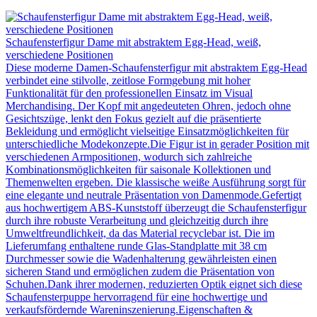
Schaufensterfigur Dame mit abstraktem Egg-Head, weiß,
verschiedene Positionen
Diese moderne Damen-Schaufensterfigur mit abstraktem Egg-Head
verbindet eine stilvolle, zeitlose Formgebung mit hoher
Funktionalität für den professionellen Einsatz im Visual
Merchandising. Der Kopf mit angedeuteten Ohren, jedoch ohne
Gesichtszüge, lenkt den Fokus gezielt auf die präsentierte
Bekleidung und ermöglicht vielseitige Einsatzmöglichkeiten für
unterschiedliche Modekonzepte.Die Figur ist in gerader Position mit
verschiedenen Armpositionen, wodurch sich zahlreiche
Kombinationsmöglichkeiten für saisonale Kollektionen und
Themenwelten ergeben. Die klassische weiße Ausführung sorgt für
eine elegante und neutrale Präsentation von Damenmode.Gefertigt
aus hochwertigem ABS-Kunststoff überzeugt die Schaufensterfigur
durch ihre robuste Verarbeitung und gleichzeitig durch ihre
Umweltfreundlichkeit, da das Material recyclebar ist. Die im
Lieferumfang enthaltene runde Glas-Standplatte mit 38 cm
Durchmesser sowie die Wadenhalterung gewährleisten einen
sicheren Stand und ermöglichen zudem die Präsentation von
Schuhen.Dank ihrer modernen, reduzierten Optik eignet sich diese
Schaufensterpuppe hervorragend für eine hochwertige und
verkaufsfördernde Wareninszenierung.Eigenschaften &