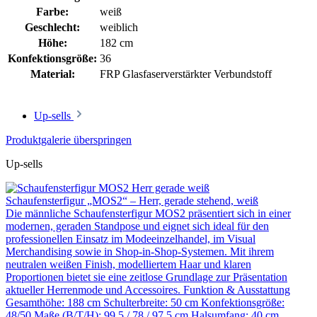
Farbe:
weiß
Geschlecht:
weiblich
Höhe:
182 cm
Konfektionsgröße:
36
Material:
FRP Glasfaserverstärkter Verbundstoff
Up-sells
Produktgalerie überspringen
Up-sells
Schaufensterfigur „MOS2“ – Herr, gerade stehend, weiß
Die männliche Schaufensterfigur MOS2 präsentiert sich in einer
modernen, geraden Standpose und eignet sich ideal für den
professionellen Einsatz im Modeeinzelhandel, im Visual
Merchandising sowie in Shop-in-Shop-Systemen. Mit ihrem
neutralen weißen Finish, modelliertem Haar und klaren
Proportionen bietet sie eine zeitlose Grundlage zur Präsentation
aktueller Herrenmode und Accessoires. Funktion & Ausstattung
Gesamthöhe: 188 cm Schulterbreite: 50 cm Konfektionsgröße:
48/50 Maße (B/T/H): 99,5 / 78 / 97,5 cm Halsumfang: 40 cm