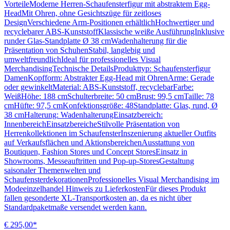
VorteileModerne Herren-Schaufensterfigur mit abstraktem Egg-
HeadMit Ohren, ohne Gesichtszüge für zeitloses
DesignVerschiedene Arm-Positionen erhältlichHochwertiger und
recyclebarer ABS-KunststoffKlassische weiße AusführungInklusive
runder Glas-Standplatte Ø 38 cmWadenhalterung für die
Präsentation von SchuhenStabil, langlebig und
umweltfreundlichIdeal für professionelles Visual
MerchandisingTechnische DetailsProdukttyp: Schaufensterfigur
DamenKopfform: Abstrakter Egg-Head mit OhrenArme: Gerade
oder gewinkeltMaterial: ABS-Kunststoff, recyclebarFarbe:
WeißHöhe: 188 cmSchulterbreite: 50 cmBrust: 99,5 cmTaille: 78
cmHüfte: 97,5 cmKonfektionsgröße: 48Standplatte: Glas, rund, Ø
38 cmHalterung: WadenhalterungEinsatzbereich:
InnenbereichEinsatzbereicheStilvolle Präsentation von
Herrenkollektionen im SchaufensterInszenierung aktueller Outfits
auf Verkaufsflächen und AktionsbereichenAusstattung von
Boutiquen, Fashion Stores und Concept StoresEinsatz in
Showrooms, Messeauftritten und Pop-up-StoresGestaltung
saisonaler Themenwelten und
SchaufensterdekorationenProfessionelles Visual Merchandising im
Modeeinzelhandel Hinweis zu LieferkostenFür dieses Produkt
fallen gesonderte XL-Transportkosten an, da es nicht über
Standardpaketmaße versendet werden kann.
€ 295,00*