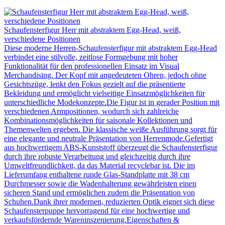
Schaufensterfigur Herr mit abstraktem Egg-Head, weiß,
verschiedene Positionen
Diese moderne Herren-Schaufensterfigur mit abstraktem Egg-Head
verbindet eine stilvolle, zeitlose Formgebung mit hoher
Funktionalität für den professionellen Einsatz im Visual
Merchandising. Der Kopf mit angedeuteten Ohren, jedoch ohne
Gesichtszüge, lenkt den Fokus gezielt auf die präsentierte
Bekleidung und ermöglicht vielseitige Einsatzmöglichkeiten für
unterschiedliche Modekonzepte.Die Figur ist in gerader Position mit
verschiedenen Armpositionen, wodurch sich zahlreiche
Kombinationsmöglichkeiten für saisonale Kollektionen und
Themenwelten ergeben. Die klassische weiße Ausführung sorgt für
eine elegante und neutrale Präsentation von Herrenmode.Gefertigt
aus hochwertigem ABS-Kunststoff überzeugt die Schaufensterfigur
durch ihre robuste Verarbeitung und gleichzeitig durch ihre
Umweltfreundlichkeit, da das Material recyclebar ist. Die im
Lieferumfang enthaltene runde Glas-Standplatte mit 38 cm
Durchmesser sowie die Wadenhalterung gewährleisten einen
sicheren Stand und ermöglichen zudem die Präsentation von
Schuhen.Dank ihrer modernen, reduzierten Optik eignet sich diese
Schaufensterpuppe hervorragend für eine hochwertige und
verkaufsfördernde Wareninszenierung.Eigenschaften &