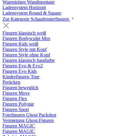
Warenträger Wandmontage
Ladensystem Horizont
Ladensystem Round & Square
Zur Kategorie Schaufenster­figuren
Figuren klassisch weiß
Figuren Bodysculpt Mos
Figuren Kids weiß
Figuren Style mit Kopf
Figuren Style ohne Kopf
Figuren klassisch hautfarbe
Figuren Evo & Evo2
Figuren Evo Kids
Kinderfiguren True
Perücken
Figuren beweglich
Figuren Move
Figuren Flex
Figuren Polystar
Figuren Sport
Fotofiguren Ghost Packshot
Vermietung Ghost-Figuren
Figuren MAGIC
Figuren MAGIC