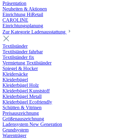
Präsentation
Neuheiten & Aktionen
Einrichtung HiRetail
CAROLINE
Einrichtungsplanung
Zur Kategorie Laden­ausstattung
Textilständer
Textilständer fahrbar
Textilständer fix
Vermietung Textilständer
Spiegel & Hocker
Kleidersäcke
Kleiderbügel
Kleiderbügel Holz
Kleiderbügel Kunststoff
Kleiderbügel Metall
Kleiderbügel Ecofriendly
Schütten & Vitrinen
Preisauszeichnung
Größenauszeichnung
Ladensystem New Generation
Grundsystem
Warenträger