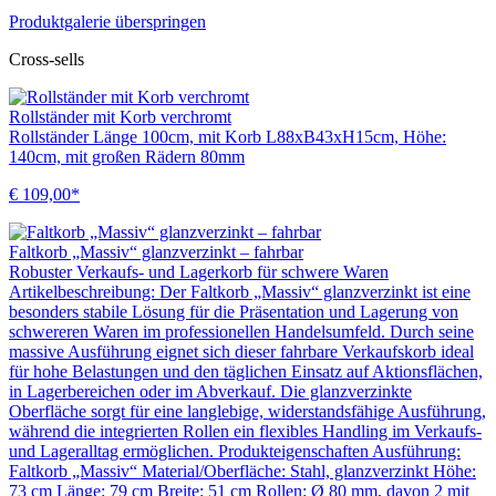
Produktgalerie überspringen
Cross-sells
Rollständer mit Korb verchromt
Rollständer Länge 100cm, mit Korb L88xB43xH15cm, Höhe:
140cm, mit großen Rädern 80mm
€ 109,00*
Faltkorb „Massiv“ glanzverzinkt – fahrbar
Robuster Verkaufs- und Lagerkorb für schwere Waren
Artikelbeschreibung: Der Faltkorb „Massiv“ glanzverzinkt ist eine
besonders stabile Lösung für die Präsentation und Lagerung von
schwereren Waren im professionellen Handelsumfeld. Durch seine
massive Ausführung eignet sich dieser fahrbare Verkaufskorb ideal
für hohe Belastungen und den täglichen Einsatz auf Aktionsflächen,
in Lagerbereichen oder im Abverkauf. Die glanzverzinkte
Oberfläche sorgt für eine langlebige, widerstandsfähige Ausführung,
während die integrierten Rollen ein flexibles Handling im Verkaufs-
und Lageralltag ermöglichen. Produkteigenschaften Ausführung:
Faltkorb „Massiv“ Material/Oberfläche: Stahl, glanzverzinkt Höhe:
73 cm Länge: 79 cm Breite: 51 cm Rollen: Ø 80 mm, davon 2 mit