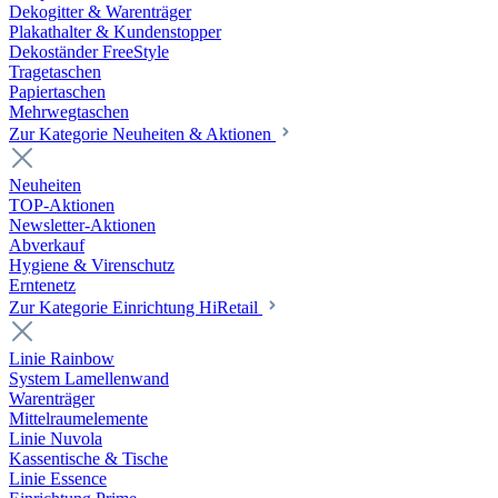
Dekogitter & Warenträger
Plakathalter & Kundenstopper
Dekoständer FreeStyle
Tragetaschen
Papiertaschen
Mehrwegtaschen
Zur Kategorie Neuheiten & Aktionen
Neuheiten
TOP-Aktionen
Newsletter-Aktionen
Abverkauf
Hygiene & Virenschutz
Erntenetz
Zur Kategorie Einrichtung HiRetail
Linie Rainbow
System Lamellenwand
Warenträger
Mittelraumelemente
Linie Nuvola
Kassentische & Tische
Linie Essence