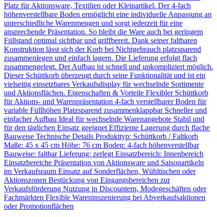
Platz für Aktionsware, Textilien oder Kleinartikel. Der 4-fach
höhenverstellbare Boden ermöglicht eine individuelle Anpassung an
unterschiedliche Warenmengen und sorgt jederzeit für eine
ansprechende Präsentation. So bleibt die Ware auch bei geringem
Füllstand optimal sichtbar und griffbereit. Dank seiner faltbaren
Konstruktion lässt sich der Korb bei Nichtgebrauch platzsparend
zusammenlegen und einfach lagern. Die Lieferung erfolgt flach
zusammengelegt. Der Aufbau ist schnell und unkompliziert möglich.
Dieser Schüttkorb überzeugt durch seine Funktionalität und ist ein
vielseitig einsetzbares Verkaufsdisplay für wechselnde Sortimente
und Aktionsflächen. Eigenschaften & Vorteile Flexibler Schüttkorb
für Aktions- und Warenpräsentation 4-fach verstellbarer Boden für
variable Füllhöhen Platzsparend zusammenklappbar Schneller und
einfacher Aufbau Ideal für wechselnde Warenangebote Stabil und
für den täglichen Einsatz geeignet Effiziente Lagerung durch flache
Bauweise Technische Details Produkttyp: Schüttkorb / Faltkorb
Maße: 45 x 45 cm Höhe: 76 cm Boden: 4-fach höhenverstellbar
Bauweise: faltbar Lieferung: zerlegt Einsatzbereich: Innenbereich
Einsatzbereiche Präsentation von Aktionsware und Saisonartikeln
im Verkaufsraum Einsatz auf Sonderflächen, Wühltischen oder
Aktionszonen Bestückung von Eingangsbereichen zur
Verkaufsförderung Nutzung in Discountern, Modegeschäften oder
Fachmärkten Flexible Wareninszenierung bei Abverkaufsaktionen
oder Promotionflächen