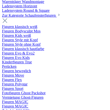
Warenträger Wandmontage
Ladensystem Horizont
Ladensystem Round & Square
Zur Kategorie Schaufenster­figuren
Figuren klassisch weiß
Figuren Bodysculpt Mos
Figuren Kids weiß
Figuren Style mit Kopf
Figuren Style ohne Kopf
Figuren klassisch hautfarbe
Figuren Evo & Evo2
Figuren Evo Kids
Kinderfiguren True
Perücken
Figuren beweglich
Figuren Move
Figuren Flex
Figuren Polystar
Figuren Sport
Fotofiguren Ghost Packshot
Vermietung Ghost-Figuren
Figuren MAGIC
Figuren MAGIC