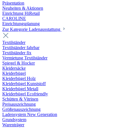
Präsentation
Neuheiten & Aktionen
Einrichtung HiRetail
CAROLINE
Einrichtungsplanung
Zur Kategorie Laden­ausstattung
Textilständer
Textilständer fahrbar
Textilständer fix
Vermietung Textilständer
Spiegel & Hocker
Kleidersäcke
Kleiderbügel
Kleiderbügel Holz
Kleiderbügel Kunststoff
Kleiderbügel Metall
Kleiderbügel Ecofriendly
Schütten & Vitrinen
Preisauszeichnung
Größenauszeichnung
Ladensystem New Generation
Grundsystem
Warenträger