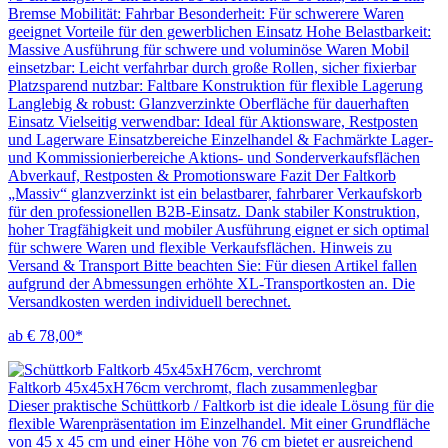
Bremse Mobilität: Fahrbar Besonderheit: Für schwerere Waren
geeignet Vorteile für den gewerblichen Einsatz Hohe Belastbarkeit:
Massive Ausführung für schwere und voluminöse Waren Mobil
einsetzbar: Leicht verfahrbar durch große Rollen, sicher fixierbar
Platzsparend nutzbar: Faltbare Konstruktion für flexible Lagerung
Langlebig & robust: Glanzverzinkte Oberfläche für dauerhaften
Einsatz Vielseitig verwendbar: Ideal für Aktionsware, Restposten
und Lagerware Einsatzbereiche Einzelhandel & Fachmärkte Lager-
und Kommissionierbereiche Aktions- und Sonderverkaufsflächen
Abverkauf, Restposten & Promotionsware Fazit Der Faltkorb
„Massiv“ glanzverzinkt ist ein belastbarer, fahrbarer Verkaufskorb
für den professionellen B2B-Einsatz. Dank stabiler Konstruktion,
hoher Tragfähigkeit und mobiler Ausführung eignet er sich optimal
für schwere Waren und flexible Verkaufsflächen. Hinweis zu
Versand & Transport Bitte beachten Sie: Für diesen Artikel fallen
aufgrund der Abmessungen erhöhte XL-Transportkosten an. Die
Versandkosten werden individuell berechnet.
ab € 78,00*
Faltkorb 45x45xH76cm verchromt, flach zusammenlegbar
Dieser praktische Schüttkorb / Faltkorb ist die ideale Lösung für die
flexible Warenpräsentation im Einzelhandel. Mit einer Grundfläche
von 45 x 45 cm und einer Höhe von 76 cm bietet er ausreichend