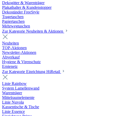
Dekogitter & Warenträger
Plakathalter & Kundenstopper
Dekoständer FreeStyle
Tragetaschen
Papiertaschen
Mehrwegtaschen
Zur Kategorie Neuheiten & Aktionen
Neuheiten
TOP-Aktionen
Newsletter-Aktionen
Abverkauf
Hygiene & Virenschutz
Erntenetz
Zur Kategorie Einrichtung HiRetail
Linie Rainbow
System Lamellenwand
Warenträger
Mittelraumelemente
Linie Nuvola
Kassentische & Tische
Linie Essence