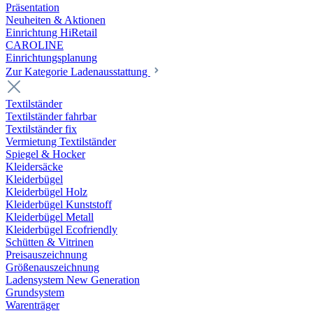
Präsentation
Neuheiten & Aktionen
Einrichtung HiRetail
CAROLINE
Einrichtungsplanung
Zur Kategorie Laden­ausstattung
Textilständer
Textilständer fahrbar
Textilständer fix
Vermietung Textilständer
Spiegel & Hocker
Kleidersäcke
Kleiderbügel
Kleiderbügel Holz
Kleiderbügel Kunststoff
Kleiderbügel Metall
Kleiderbügel Ecofriendly
Schütten & Vitrinen
Preisauszeichnung
Größenauszeichnung
Ladensystem New Generation
Grundsystem
Warenträger