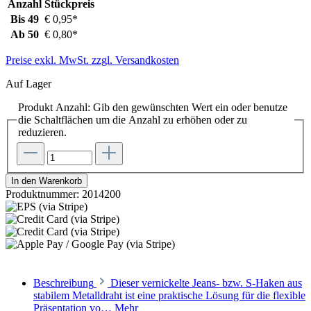
Anzahl
Stückpreis
Bis
49
€ 0,95*
Ab
50
€ 0,80*
Preise exkl. MwSt. zzgl. Versandkosten
Auf Lager
Produkt Anzahl: Gib den gewünschten Wert ein oder benutze
die Schaltflächen um die Anzahl zu erhöhen oder zu
reduzieren.
In den Warenkorb
Produktnummer:
2014200
Beschreibung
Dieser vernickelte Jeans- bzw. S-Haken aus
stabilem Metalldraht ist eine praktische Lösung für die flexible
Präsentation vo…
Mehr