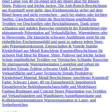
einer Länge von 40 cm eignet sich der Bügel ideal für Blusen,
Shirts, Pullover und leichte Jacken. Die Anti-Rutsch-Beschichtung
aus Kunststoff sorgt dafür, dass Kleidungsstücke sicher auf dem
Bügel liegen und nicht verrutschen – auch bei glatten oder leichten
Stoffen. Gleichzeitig schützt die Beschichtung empfindliche
Textilien vor Druckstellen oder Beschädigungen. Dank seiner
schlanken und stabilen Bauweise ermöglicht der Kleiderbügel eine
platzsparende Präsentation auf Verkaufsflächen, Warenträgern oder
in Showrooms. Die klassische schwarze Ausführung sorgt für ein
einheitliches Erscheinungsbild und passt zu nahezu jedem Store-
oder Präsentationskonzept. Eigenschaften & Vorteile Stabiler
Kleiderbügel aus Metall Rutschfeste Kunststoffbeschichtung für
sicheren Halt Ideal für Blusen, Shirts, Pullover und leichte Jacken
Schutz empfindlicher Textilien vor Verrutschen Schlanke Bauweise
für platzsparende Warenpräsentation Langlebig und robust im
täglichen Einsatz Zeitlose schwarze Optik Geeignet für
Verkaufsfläche und Lager Technische Details Produkttyp:
Kleiderbügel Material: Metall Beschichtung: rutschfester Kunststoff
Farbe: Schwarz Länge: 40 cm Einsatzbereich: Innenbereich
Einsatzbereiche Bekleidungsfachgeschäfte und Modehäuser
Fashion-Boutiquen und Concept Stores Präsentation von Textilien
auf Verkaufsständern und Wandträgern Ausstellungsräume und
Kollektionspräsentationen Warenorganisation in Lager- und
Sortierbereichen