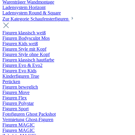
Warenträger Wandmontage
Ladensystem Horizont
Ladensystem Round & Square
Zur Kategorie Schaufenster­figuren
Figuren klassisch weiß
Figuren Bodysculpt Mos
Figuren Kids weiß
Figuren Style mit Kopf
Figuren Style ohne Kopf
Figuren klassisch hautfarbe
Figuren Evo & Evo2
Figuren Evo Kids
Kinderfiguren True
Perücken
Figuren beweglich
Figuren Move
Figuren Flex
Figuren Polystar
Figuren Sport
Fotofiguren Ghost Packshot
Vermietung Ghost-Figuren
Figuren MAGIC
Figuren MAGIC