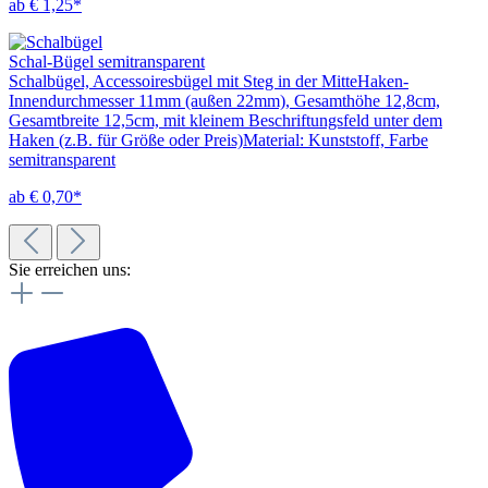
ab € 1,25*
Schal-Bügel semitransparent
Schalbügel, Accessoiresbügel mit Steg in der MitteHaken-
Innendurchmesser 11mm (außen 22mm), Gesamthöhe 12,8cm,
Gesamtbreite 12,5cm, mit kleinem Beschriftungsfeld unter dem
Haken (z.B. für Größe oder Preis)Material: Kunststoff, Farbe
semitransparent
ab € 0,70*
Sie erreichen uns: