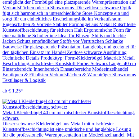
ermöglicht der Formbügel eine platzsparende Warenpräsentation auf
Verkaufsflächen oder in Showrooms. Die zeitlose schwarze Optik
fügt sich harmonisch in unterschiedliche Store-Konzepte ein und
sorgt für ein einheitliches Erscheinungsbild im Verkaufsraum.
Eigenschaften & Vorteile Stabiler Formbügel aus Metall Rutschfeste
Kunststoffbeschichtung für sicheren Halt Ergonomische Form für
eine natürliche Schulterlinie Ideal für Blusen, Shirts und leichte
Jacken Schutz empfindlicher Stoffe vor Verrutschen Schlanke
Bauweise für platzsparende Präsentation Langlebig und geeignet für
den täglichen Einsatz im Handel Zeitlose schwarze Ausführung
Technische Details Produkttyp: Form-Kleiderbügel Material: Metall
Beschichtung: rutschfester Kunststoff Farbe: Schwarz Länge: 40 cm
Einsatzbereich: Innenbereich Einsatzbereiche Modeeinzelhandel
Boutiquen & Filialisten Verkaufsflächen & Warenträger Showrooms
Textillager & Logistik
ab € 1,25*
Metall-Kleiderbügel 40 cm mit rutschfester Kunststoffbeschichtung,
schwarz
Dieser schwarze Kleiderbügel aus Metall mit rutschfester
Kunststoffbeschichtung ist eine praktische und langlebige Lösung
für die professionelle Warenpräsentation im Modeeinzelhandel. Mit