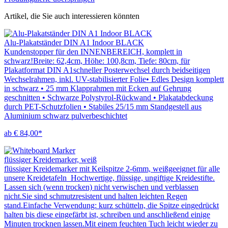
Artikel, die Sie auch interessieren könnten
Alu-Plakatständer DIN A1 Indoor BLACK
Kundenstopper für den INNENBEREICH, komplett in
schwarz!Breite: 62,4cm, Höhe: 100,8cm, Tiefe: 80cm, für
Plakatformat DIN A1schneller Posterwechsel durch beidseitigen
Wechselrahmen, inkl. UV-stabilisierter Folie• Edles Design komplett
in schwarz • 25 mm Klapprahmen mit Ecken auf Gehrung
geschnitten • Schwarze Polystyrol-Rückwand • Plakatabdeckung
durch PET-Schutzfolien • Stabiles 25/15 mm Standgestell aus
Aluminium schwarz pulverbeschichtet
ab € 84,00*
flüssiger Kreidemarker, weiß
flüssiger Kreidemarker mit Keilspitze 2-6mm, weißgeeignet für alle
unsere Kreidetafeln Hochwertige, flüssige, ungiftige Kreidestifte.
Lassen sich (wenn trocken) nicht verwischen und verblassen
nicht.Sie sind schmutzresistent und halten leichten Regen
stand.Einfache Verwendung: kurz schütteln, die Spitze eingedrückt
halten bis diese eingefärbt ist, schreiben und anschließend einige
Minuten trocknen lassen.Mit einem feuchten Tuch leicht wieder zu