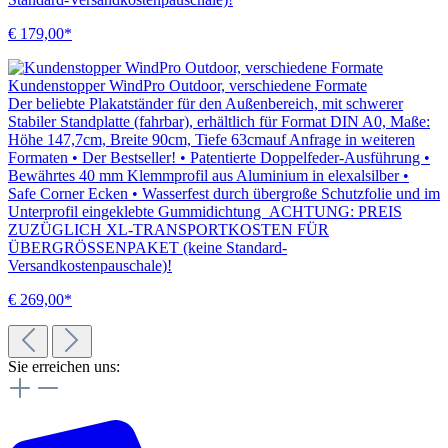
€ 179,00*
Kundenstopper WindPro Outdoor, verschiedene Formate
Der beliebte Plakatständer für den Außenbereich, mit schwerer
Stabiler Standplatte (fahrbar), erhältlich für Format DIN A0, Maße:
Höhe 147,7cm, Breite 90cm, Tiefe 63cmauf Anfrage in weiteren
Formaten • Der Bestseller! • Patentierte Doppelfeder-Ausführung •
Bewährtes 40 mm Klemmprofil aus Aluminium in elexalsilber •
Safe Corner Ecken • Wasserfest durch übergroße Schutzfolie und im
Unterprofil eingeklebte Gummidichtung ACHTUNG: PREIS
ZUZÜGLICH XL-TRANSPORTKOSTEN FÜR
ÜBERGRÖSSENPAKET (keine Standard-
Versandkostenpauschale)!
€ 269,00*
Sie erreichen uns: