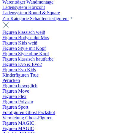
Warenträger Wandmontage
Ladensystem Horizont
Ladensystem Round & Square
Zur Kategorie Schaufenster­figuren
Figuren klassisch weiß
Figuren Bodysculpt Mos
Figuren Kids weiß
Figuren Style mit Kopf
Figuren Style ohne Kopf
Figuren klassisch hautfarbe
Figuren Evo & Evo2
Figuren Evo Kids
Kinderfiguren True
Perücken
Figuren beweglich
Figuren Move
Figuren Flex
Figuren Polystar
Figuren Sport
Fotofiguren Ghost Packshot
Vermietung Ghost-Figuren
Figuren MAGIC
Figuren MAGIC