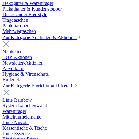
Dekogitter & Warenträger
Plakathalter & Kundenstopper
Dekoständer FreeStyle
Tragetaschen
Papiertaschen
Mehrwegtaschen
Zur Kategorie Neuheiten & Aktionen
Neuheiten
TOP-Aktionen
Newsletter-Aktionen
Abverkauf
Hygiene & Virenschutz
Erntenetz
Zur Kategorie Einrichtung HiRetail
Linie Rainbow
System Lamellenwand
Warenträger
Mittelraumelemente
Linie Nuvola
Kassentische & Tische
Linie Essence