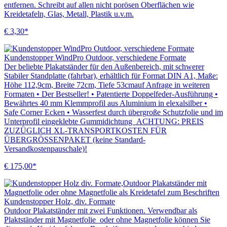
entfernen. Schreibt auf allen nicht porösen Oberflächen wie
Kreidetafeln, Glas, Metall, Plastik u.v.m.
€ 3,30*
Kundenstopper WindPro Outdoor, verschiedene Formate
Der beliebte Plakatständer für den Außenbereich, mit schwerer
Stabiler Standplatte (fahrbar), erhältlich für Format DIN A1, Maße:
Höhe 112,9cm, Breite 72cm, Tiefe 53cmauf Anfrage in weiteren
Formaten • Der Bestseller! • Patentierte Doppelfeder-Ausführung •
Bewährtes 40 mm Klemmprofil aus Aluminium in elexalsilber •
Safe Corner Ecken • Wasserfest durch übergroße Schutzfolie und im
Unterprofil eingeklebte Gummidichtung ACHTUNG: PREIS
ZUZÜGLICH XL-TRANSPORTKOSTEN FÜR
ÜBERGRÖSSENPAKET (keine Standard-
Versandkostenpauschale)!
€ 175,00*
Kundenstopper Holz, div. Formate
Outdoor Plakatständer mit zwei Funktionen. Verwendbar als
Plaktständer mit Magnetfolie oder ohne Magnetfolie können Sie