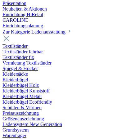
Präsentation
Neuheiten & Aktionen
Einrichtung HiRetail
CAROLINE
Einrichtungsplanung
Zur Kategorie Laden­ausstattung
Textilständer
Textilständer fahrbar
Textilständer fix
Vermietung Textilständer
Spiegel & Hocker
Kleidersäcke
Kleiderbügel
Kleiderbügel Holz
Kleiderbügel Kunststoff
Kleiderbügel Metall
Kleiderbügel Ecofriendly
Schütten & Vitrinen
Preisauszeichnung
Größenauszeichnung
Ladensystem New Generation
Grundsystem
Warenträger