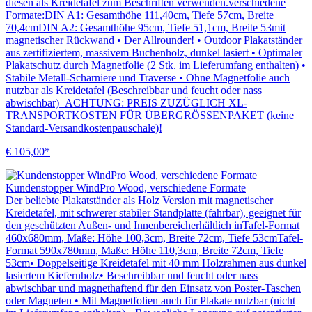
diesen als Kreidetafel zum Beschriften verwenden.verschiedene
Formate:DIN A1: Gesamthöhe 111,40cm, Tiefe 57cm, Breite
70,4cmDIN A2: Gesamthöhe 95cm, Tiefe 51,1cm, Breite 53mit
magnetischer Rückwand • Der Allrounder! • Outdoor Plakatständer
aus zertifiziertem, massivem Buchenholz, dunkel lasiert • Optimaler
Plakatschutz durch Magnetfolie (2 Stk. im Lieferumfang enthalten) •
Stabile Metall-Scharniere und Traverse • Ohne Magnetfolie auch
nutzbar als Kreidetafel (Beschreibbar und feucht oder nass
abwischbar) ACHTUNG: PREIS ZUZÜGLICH XL-
TRANSPORTKOSTEN FÜR ÜBERGRÖSSENPAKET (keine
Standard-Versandkostenpauschale)!
€ 105,00*
Kundenstopper WindPro Wood, verschiedene Formate
Der beliebte Plakatständer als Holz Version mit magnetischer
Kreidetafel, mit schwerer stabiler Standplatte (fahrbar), geeignet für
den geschützten Außen- und Innenbereicherhältlich inTafel-Format
460x680mm, Maße: Höhe 100,3cm, Breite 72cm, Tiefe 53cmTafel-
Format 590x780mm, Maße: Höhe 110,3cm, Breite 72cm, Tiefe
53cm• Doppelseitige Kreidetafel mit 40 mm Holzrahmen aus dunkel
lasiertem Kiefernholz• Beschreibbar und feucht oder nass
abwischbar und magnethaftend für den Einsatz von Poster-Taschen
oder Magneten • Mit Magnetfolien auch für Plakate nutzbar (nicht