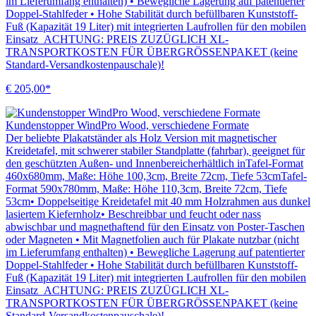
im Lieferumfang enthalten) • Bewegliche Lagerung auf patentierter
Doppel-Stahlfeder • Hohe Stabilität durch befüllbaren Kunststoff-
Fuß (Kapazität 19 Liter) mit integrierten Laufrollen für den mobilen
Einsatz ACHTUNG: PREIS ZUZÜGLICH XL-
TRANSPORTKOSTEN FÜR ÜBERGRÖSSENPAKET (keine
Standard-Versandkostenpauschale)!
€ 205,00*
Kundenstopper WindPro Wood, verschiedene Formate
Der beliebte Plakatständer als Holz Version mit magnetischer
Kreidetafel, mit schwerer stabiler Standplatte (fahrbar), geeignet für
den geschützten Außen- und Innenbereicherhältlich inTafel-Format
460x680mm, Maße: Höhe 100,3cm, Breite 72cm, Tiefe 53cmTafel-
Format 590x780mm, Maße: Höhe 110,3cm, Breite 72cm, Tiefe
53cm• Doppelseitige Kreidetafel mit 40 mm Holzrahmen aus dunkel
lasiertem Kiefernholz• Beschreibbar und feucht oder nass
abwischbar und magnethaftend für den Einsatz von Poster-Taschen
oder Magneten • Mit Magnetfolien auch für Plakate nutzbar (nicht
im Lieferumfang enthalten) • Bewegliche Lagerung auf patentierter
Doppel-Stahlfeder • Hohe Stabilität durch befüllbaren Kunststoff-
Fuß (Kapazität 19 Liter) mit integrierten Laufrollen für den mobilen
Einsatz ACHTUNG: PREIS ZUZÜGLICH XL-
TRANSPORTKOSTEN FÜR ÜBERGRÖSSENPAKET (keine
Standard-Versandkostenpauschale)!