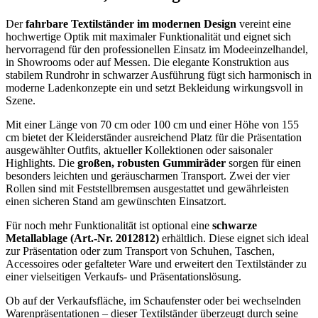
Der
fahrbare Textilständer im modernen Design
vereint eine
hochwertige Optik mit maximaler Funktionalität und eignet sich
hervorragend für den professionellen Einsatz im Modeeinzelhandel,
in Showrooms oder auf Messen. Die elegante Konstruktion aus
stabilem Rundrohr in schwarzer Ausführung fügt sich harmonisch in
moderne Ladenkonzepte ein und setzt Bekleidung wirkungsvoll in
Szene.
Mit einer Länge von 70 cm oder 100 cm und einer Höhe von 155
cm bietet der Kleiderständer ausreichend Platz für die Präsentation
ausgewählter Outfits, aktueller Kollektionen oder saisonaler
Highlights. Die
großen, robusten Gummiräder
sorgen für einen
besonders leichten und geräuscharmen Transport. Zwei der vier
Rollen sind mit Feststellbremsen ausgestattet und gewährleisten
einen sicheren Stand am gewünschten Einsatzort.
Für noch mehr Funktionalität ist optional eine
schwarze
Metallablage (Art.-Nr. 2012812)
erhältlich. Diese eignet sich ideal
zur Präsentation oder zum Transport von Schuhen, Taschen,
Accessoires oder gefalteter Ware und erweitert den Textilständer zu
einer vielseitigen Verkaufs- und Präsentationslösung.
Ob auf der Verkaufsfläche, im Schaufenster oder bei wechselnden
Warenpräsentationen – dieser Textilständer überzeugt durch seine