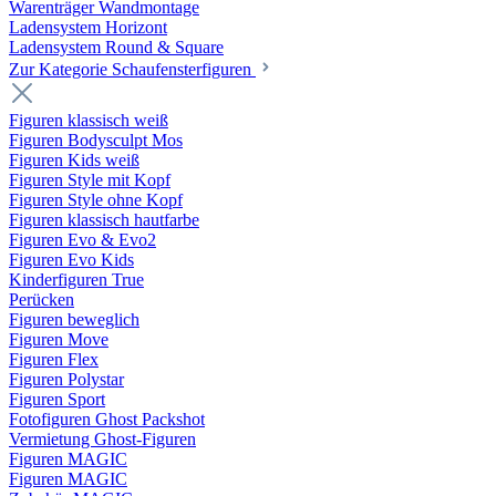
Warenträger Wandmontage
Ladensystem Horizont
Ladensystem Round & Square
Zur Kategorie Schaufenster­figuren
Figuren klassisch weiß
Figuren Bodysculpt Mos
Figuren Kids weiß
Figuren Style mit Kopf
Figuren Style ohne Kopf
Figuren klassisch hautfarbe
Figuren Evo & Evo2
Figuren Evo Kids
Kinderfiguren True
Perücken
Figuren beweglich
Figuren Move
Figuren Flex
Figuren Polystar
Figuren Sport
Fotofiguren Ghost Packshot
Vermietung Ghost-Figuren
Figuren MAGIC
Figuren MAGIC