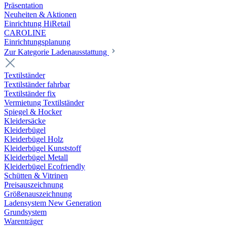
Präsentation
Neuheiten & Aktionen
Einrichtung HiRetail
CAROLINE
Einrichtungsplanung
Zur Kategorie Laden­ausstattung
Textilständer
Textilständer fahrbar
Textilständer fix
Vermietung Textilständer
Spiegel & Hocker
Kleidersäcke
Kleiderbügel
Kleiderbügel Holz
Kleiderbügel Kunststoff
Kleiderbügel Metall
Kleiderbügel Ecofriendly
Schütten & Vitrinen
Preisauszeichnung
Größenauszeichnung
Ladensystem New Generation
Grundsystem
Warenträger