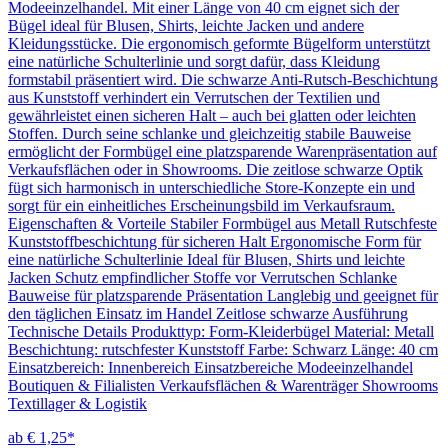
Modeeinzelhandel. Mit einer Länge von 40 cm eignet sich der
Bügel ideal für Blusen, Shirts, leichte Jacken und andere
Kleidungsstücke. Die ergonomisch geformte Bügelform unterstützt
eine natürliche Schulterlinie und sorgt dafür, dass Kleidung
formstabil präsentiert wird. Die schwarze Anti-Rutsch-Beschichtung
aus Kunststoff verhindert ein Verrutschen der Textilien und
gewährleistet einen sicheren Halt – auch bei glatten oder leichten
Stoffen. Durch seine schlanke und gleichzeitig stabile Bauweise
ermöglicht der Formbügel eine platzsparende Warenpräsentation auf
Verkaufsflächen oder in Showrooms. Die zeitlose schwarze Optik
fügt sich harmonisch in unterschiedliche Store-Konzepte ein und
sorgt für ein einheitliches Erscheinungsbild im Verkaufsraum.
Eigenschaften & Vorteile Stabiler Formbügel aus Metall Rutschfeste
Kunststoffbeschichtung für sicheren Halt Ergonomische Form für
eine natürliche Schulterlinie Ideal für Blusen, Shirts und leichte
Jacken Schutz empfindlicher Stoffe vor Verrutschen Schlanke
Bauweise für platzsparende Präsentation Langlebig und geeignet für
den täglichen Einsatz im Handel Zeitlose schwarze Ausführung
Technische Details Produkttyp: Form-Kleiderbügel Material: Metall
Beschichtung: rutschfester Kunststoff Farbe: Schwarz Länge: 40 cm
Einsatzbereich: Innenbereich Einsatzbereiche Modeeinzelhandel
Boutiquen & Filialisten Verkaufsflächen & Warenträger Showrooms
Textillager & Logistik
ab € 1,25*