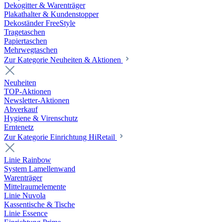
Dekogitter & Warenträger
Plakathalter & Kundenstopper
Dekoständer FreeStyle
Tragetaschen
Papiertaschen
Mehrwegtaschen
Zur Kategorie Neuheiten & Aktionen
Neuheiten
TOP-Aktionen
Newsletter-Aktionen
Abverkauf
Hygiene & Virenschutz
Erntenetz
Zur Kategorie Einrichtung HiRetail
Linie Rainbow
System Lamellenwand
Warenträger
Mittelraumelemente
Linie Nuvola
Kassentische & Tische
Linie Essence