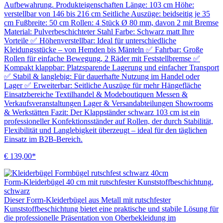
Aufbewahrung. Produkteigenschaften Länge: 103 cm Höhe:
verstellbar von 146 bis 216 cm Seitliche Auszüge: beidseitig je 35
cm Fußbreite: 50 cm Rollen: 4 Stück Ø 80 mm, davon 2 mit Bremse
Material: Pulverbeschichteter Stahl Farbe: Schwarz matt Ihre
Vorteile ✅ Höhenverstellbar: Ideal für unterschiedliche
Kleidungsstücke – von Hemden bis Mänteln ✅ Fahrbar: Große
Rollen für einfache Bewegung, 2 Räder mit Feststellbremse ✅
Kompakt klappbar: Platzsparende Lagerung und einfacher Transport
✅ Stabil & langlebig: Für dauerhafte Nutzung im Handel oder
Lager ✅ Erweiterbar: Seitliche Auszüge für mehr Hängefläche
Einsatzbereiche Textilhandel & Modeboutiquen Messen &
Verkaufsveranstaltungen Lager & Versandabteilungen Showrooms
& Werkstätten Fazit: Der Klappständer schwarz 103 cm ist ein
professioneller Konfektionsständer auf Rollen, der durch Stabilität,
Flexibilität und Langlebigkeit überzeugt – ideal für den täglichen
Einsatz im B2B-Bereich.
€ 139,00*
Form-Kleiderbügel 40 cm mit rutschfester Kunststoffbeschichtung,
schwarz
Dieser Form-Kleiderbügel aus Metall mit rutschfester
Kunststoffbeschichtung bietet eine praktische und stabile Lösung für
die professionelle Präsentation von Oberbekleidung im