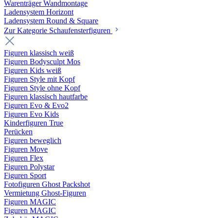
Warenträger Wandmontage
Ladensystem Horizont
Ladensystem Round & Square
Zur Kategorie Schaufenster­figuren
Figuren klassisch weiß
Figuren Bodysculpt Mos
Figuren Kids weiß
Figuren Style mit Kopf
Figuren Style ohne Kopf
Figuren klassisch hautfarbe
Figuren Evo & Evo2
Figuren Evo Kids
Kinderfiguren True
Perücken
Figuren beweglich
Figuren Move
Figuren Flex
Figuren Polystar
Figuren Sport
Fotofiguren Ghost Packshot
Vermietung Ghost-Figuren
Figuren MAGIC
Figuren MAGIC