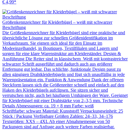
€ 4,99*
Größenkennzeichner für Kleiderbügel – weiß mit schwarzer
Beschriftung
Die Größenkennzeichner für Kleiderbügel sind eine praktische und
übersichtliche Lösung zur schnellen Größenidentifikation im
Verkaufsraum. Sie eignen sich ideal für den Einsatz im
Modeeinzelhandel, in Boutiquen, Textilfilialen und Lagern und
sorgen für eine klare Warenstruktur am Kleiderständer. Design &
Ausführung Die Reiter sind in klassischem Weiß mit kontrastreicher
schwarzer Schrift ausgeführt und dadurch auch aus größerer
Entfernung gut lesbar. Das schlichte, funktionale Design passt zu
allen gängigen Drahtkleiderbügeln und fügt sich unauffällig in jede
Warenpräsentation ein. Funktion & Anwendung Dank der offenen
Steckform lassen sich die Größenreiter schnell und einfach auf den
Haken des Kleiderbügels aufclipsen. Sie sitzen sicher und
verrutschen nicht, auch bei häufigem Umhängen der Ware. Geeignet
für Kleiderbügel mit einer Drahtstärke von 2–3,5 mm. Technische
Details Abmessungen: ca. 19 × 8 mm Farbe: weiß
Schriftfarbe: schwarz Material: Kunststoff Verpackungseinheit: 25
Stück / Packung Verfügbare Größen Zahlen: 24–33, 34–176
Textgrößen: XXS – 4XL Ab einer Abnahmemenge von 50
Packungen sind auf Anfrage auch weitere Farben realisierbar.