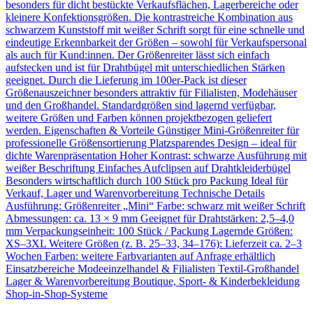
besonders für dicht bestückte Verkaufsflächen, Lagerbereiche oder
kleinere Konfektionsgrößen. Die kontrastreiche Kombination aus
schwarzem Kunststoff mit weißer Schrift sorgt für eine schnelle und
eindeutige Erkennbarkeit der Größen – sowohl für Verkaufspersonal
als auch für Kund:innen. Der Größenreiter lässt sich einfach
aufstecken und ist für Drahtbügel mit unterschiedlichen Stärken
geeignet. Durch die Lieferung im 100er-Pack ist dieser
Größenauszeichner besonders attraktiv für Filialisten, Modehäuser
und den Großhandel. Standardgrößen sind lagernd verfügbar,
weitere Größen und Farben können projektbezogen geliefert
werden. Eigenschaften & Vorteile Günstiger Mini-Größenreiter für
professionelle Größensortierung Platzsparendes Design – ideal für
dichte Warenpräsentation Hoher Kontrast: schwarze Ausführung mit
weißer Beschriftung Einfaches Aufclipsen auf Drahtkleiderbügel
Besonders wirtschaftlich durch 100 Stück pro Packung Ideal für
Verkauf, Lager und Warenvorbereitung Technische Details
Ausführung: Größenreiter „Mini“ Farbe: schwarz mit weißer Schrift
Abmessungen: ca. 13 × 9 mm Geeignet für Drahtstärken: 2,5–4,0
mm Verpackungseinheit: 100 Stück / Packung Lagernde Größen:
XS–3XL Weitere Größen (z. B. 25–33, 34–176): Lieferzeit ca. 2–3
Wochen Farben: weitere Farbvarianten auf Anfrage erhältlich
Einsatzbereiche Modeeinzelhandel & Filialisten Textil-Großhandel
Lager & Warenvorbereitung Boutique, Sport- & Kinderbekleidung
Shop-in-Shop-Systeme