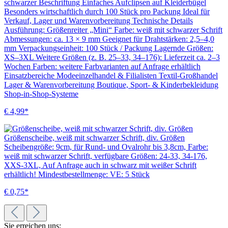
schwarzer Beschriftung Einfaches Aufclipsen auf Kleiderbügel
Besonders wirtschaftlich durch 100 Stück pro Packung Ideal für
Verkauf, Lager und Warenvorbereitung Technische Details
Ausführung: Größenreiter „Mini“ Farbe: weiß mit schwarzer Schrift
Abmessungen: ca. 13 × 9 mm Geeignet für Drahtstärken: 2,5–4,0
mm Verpackungseinheit: 100 Stück / Packung Lagernde Größen:
XS–3XL Weitere Größen (z. B. 25–33, 34–176): Lieferzeit ca. 2–3
Wochen Farben: weitere Farbvarianten auf Anfrage erhältlich
Einsatzbereiche Modeeinzelhandel & Filialisten Textil-Großhandel
Lager & Warenvorbereitung Boutique, Sport- & Kinderbekleidung
Shop-in-Shop-Systeme
€ 4,99*
Größenscheibe, weiß mit schwarzer Schrift, div. Größen
Scheibengröße: 9cm, für Rund- und Ovalrohr bis 3,8cm, Farbe:
weiß mit schwarzer Schrift, verfügbare Größen: 24-33, 34-176,
XXS-3XL, Auf Anfrage auch in schwarz mit weißer Schrift
erhältlich! Mindestbestellmenge: VE: 5 Stück
€ 0,75*
Sie erreichen uns: