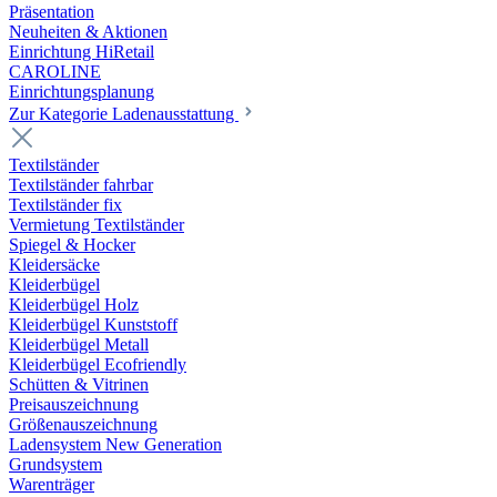
Präsentation
Neuheiten & Aktionen
Einrichtung HiRetail
CAROLINE
Einrichtungsplanung
Zur Kategorie Laden­ausstattung
Textilständer
Textilständer fahrbar
Textilständer fix
Vermietung Textilständer
Spiegel & Hocker
Kleidersäcke
Kleiderbügel
Kleiderbügel Holz
Kleiderbügel Kunststoff
Kleiderbügel Metall
Kleiderbügel Ecofriendly
Schütten & Vitrinen
Preisauszeichnung
Größenauszeichnung
Ladensystem New Generation
Grundsystem
Warenträger