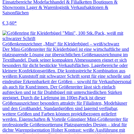
Einsatzbereiche Modefachhandel & Filialketten Boutiquen &
Showrooms Lager & Warenlogistik Verkaufsaktionen &
Saisonflächen
€ 3,60*
Größenkennzeichner „Mini“ für Kleiderbügel – weiß/schwarz
Der Mini-Größenreiter für Kleiderbügel ist eine wirtschaftliche und
platzsparende Lösung zur übersichtlichen Größenauszeichnung im
Textilhandel. Dank seiner kompakten Abmessungen eignet er sich
besonders für dicht bestückte Verkaufsflächen, Lagerbereiche oder
kleinere Konfektionsgrößen. Die kontrastreiche Kombination aus
weißem Kunststoff mit schwarzer Schrift sorgt für eine schnelle und
eindeutige Erkennbarkeit der Größen – sowohl für Verkaufspersonal
als auch für Kund:innen. Der Größenreiter lässt sich einfach
aufstecken und ist für Drahtbügel mit unterschiedlichen Stärken
geeignet. Durch die Lieferung im 100er-Pack ist dieser
Größenauszeichner besonders attraktiv für Filialisten, Modehäuser
und den Großhandel. Standardgrößen sind lagernd verfügbar,
weitere Größen und Farben können projektbezogen geliefert
werden. Eigenschaften & Vorteile Günstiger Mini-Größenreiter für
professionelle Größensortierung Platzsparendes Design – ideal für
dichte Warenpräsentation Hoher Kontrast: weiße Ausführung mit