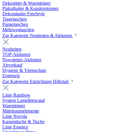
Dekogitter & Warenträger
Plakathalter & Kundenstopper
Dekoständer FreeStyle
Tragetaschen
Papiertaschen
Mehrwegtaschen
Zur Kategorie Neuheiten & Aktionen
Neuheiten
TOP-Aktionen
Newsletter-Aktionen
Abverkauf
Hygiene & Virenschutz
Erntenetz
Zur Kategorie Einrichtung HiRetail
Linie Rainbow
System Lamellenwand
Warenträger
Mittelraumelemente
Linie Nuvola
Kassentische & Tische
Linie Essence