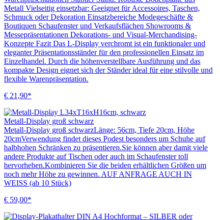
Metall Vielseitig einsetzbar: Geeignet für Accessoires, Taschen,
Schmuck oder Dekoration Einsatzbereiche Modegeschäfte &
Boutiquen Schaufenster und Verkaufsflächen Showrooms &
Messepräsentationen Dekorations- und Visual-Merchandising-
Konzepte Fazit Das L-Display verchromt ist ein funktionaler und
eleganter Präsentationsständer für den professionellen Einsatz im
Einzelhandel. Durch die höhenverstellbare Ausführung und das
kompakte Design eignet sich der Ständer ideal für eine stilvolle und
flexible Warenpräsentation.
€ 21,90*
Metall-Display groß schwarz
Metall-Display groß schwarzLänge: 56cm, Tiefe 20cm, Höhe
20cmVerwendung findet dieses Podest besonders um Schuhe auf
halbhohen Schränken zu präsentieren.Sie können aber damit viele
andere Produkte auf Tischen oder auch im Schaufenster toll
hervorheben.Kombinieren Sie die beiden erhältlichen Größen um
noch mehr Höhe zu gewinnen. AUF ANFRAGE AUCH IN
WEISS (ab 10 Stück)
€ 59,00*