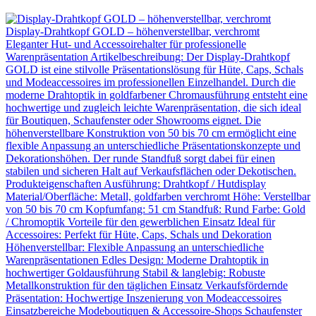
Display-Drahtkopf GOLD – höhenverstellbar, verchromt
Eleganter Hut- und Accessoirehalter für professionelle
Warenpräsentation Artikelbeschreibung: Der Display-Drahtkopf
GOLD ist eine stilvolle Präsentationslösung für Hüte, Caps, Schals
und Modeaccessoires im professionellen Einzelhandel. Durch die
moderne Drahtoptik in goldfarbener Chromausführung entsteht eine
hochwertige und zugleich leichte Warenpräsentation, die sich ideal
für Boutiquen, Schaufenster oder Showrooms eignet. Die
höhenverstellbare Konstruktion von 50 bis 70 cm ermöglicht eine
flexible Anpassung an unterschiedliche Präsentationskonzepte und
Dekorationshöhen. Der runde Standfuß sorgt dabei für einen
stabilen und sicheren Halt auf Verkaufsflächen oder Dekotischen.
Produkteigenschaften Ausführung: Drahtkopf / Hutdisplay
Material/Oberfläche: Metall, goldfarben verchromt Höhe: Verstellbar
von 50 bis 70 cm Kopfumfang: 51 cm Standfuß: Rund Farbe: Gold
/ Chromoptik Vorteile für den gewerblichen Einsatz Ideal für
Accessoires: Perfekt für Hüte, Caps, Schals und Dekoration
Höhenverstellbar: Flexible Anpassung an unterschiedliche
Warenpräsentationen Edles Design: Moderne Drahtoptik in
hochwertiger Goldausführung Stabil & langlebig: Robuste
Metallkonstruktion für den täglichen Einsatz Verkaufsfördernde
Präsentation: Hochwertige Inszenierung von Modeaccessoires
Einsatzbereiche Modeboutiquen & Accessoire-Shops Schaufenster