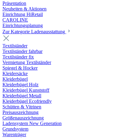
Präsentation
Neuheiten & Aktionen
Einrichtung HiRetail
CAROLINE
Einrichtungsplanung
Zur Kategorie Laden­ausstattung
Textilständer
Textilständer fahrbar
Textilständer fix
Vermietung Textilständer
Spiegel & Hocker
Kleidersäcke
Kleiderbügel
Kleiderbügel Holz
Kleiderbügel Kunststoff
Kleiderbügel Metall
Kleiderbügel Ecofriendly
Schütten & Vitrinen
Preisauszeichnung
Größenauszeichnung
Ladensystem New Generation
Grundsystem
Warenträger