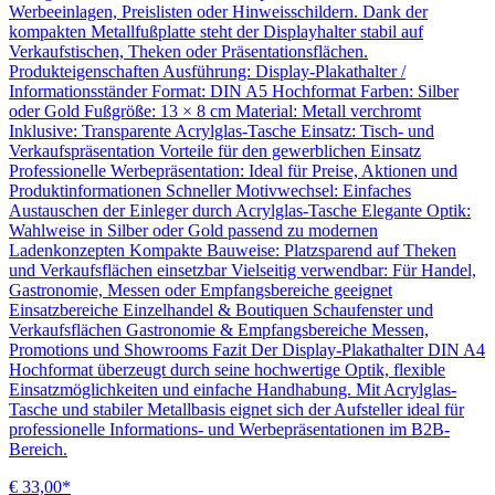
Werbeeinlagen, Preislisten oder Hinweisschildern. Dank der
kompakten Metallfußplatte steht der Displayhalter stabil auf
Verkaufstischen, Theken oder Präsentationsflächen.
Produkteigenschaften Ausführung: Display-Plakathalter /
Informationsständer Format: DIN A5 Hochformat Farben: Silber
oder Gold Fußgröße: 13 × 8 cm Material: Metall verchromt
Inklusive: Transparente Acrylglas-Tasche Einsatz: Tisch- und
Verkaufspräsentation Vorteile für den gewerblichen Einsatz
Professionelle Werbepräsentation: Ideal für Preise, Aktionen und
Produktinformationen Schneller Motivwechsel: Einfaches
Austauschen der Einleger durch Acrylglas-Tasche Elegante Optik:
Wahlweise in Silber oder Gold passend zu modernen
Ladenkonzepten Kompakte Bauweise: Platzsparend auf Theken
und Verkaufsflächen einsetzbar Vielseitig verwendbar: Für Handel,
Gastronomie, Messen oder Empfangsbereiche geeignet
Einsatzbereiche Einzelhandel & Boutiquen Schaufenster und
Verkaufsflächen Gastronomie & Empfangsbereiche Messen,
Promotions und Showrooms Fazit Der Display-Plakathalter DIN A4
Hochformat überzeugt durch seine hochwertige Optik, flexible
Einsatzmöglichkeiten und einfache Handhabung. Mit Acrylglas-
Tasche und stabiler Metallbasis eignet sich der Aufsteller ideal für
professionelle Informations- und Werbepräsentationen im B2B-
Bereich.
€ 33,00*