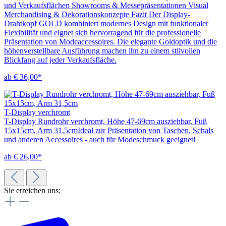
und Verkaufsflächen Showrooms & Messepräsentationen Visual
Merchandising & Dekorationskonzepte Fazit Der Display-
Drahtkopf GOLD kombiniert modernes Design mit funktionaler
Flexibilität und eignet sich hervorragend für die professionelle
Präsentation von Modeaccessoires. Die elegante Goldoptik und die
höhenverstellbare Ausführung machen ihn zu einem stilvollen
Blickfang auf jeder Verkaufsfläche.
ab € 36,00*
T-Display verchromt
T-Display Rundrohr verchromt, Höhe 47-69cm ausziehbar, Fuß
15x15cm, Arm 31,5cmIdeal zur Präsentation von Taschen, Schals
und anderen Accessoires - auch für Modeschmuck geeignet!
ab € 26,00*
Sie erreichen uns: