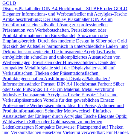
Display-Plakathalter DIN A4 Hochformat – SILBER oder GOLD
Eleganter Informations- und Werbeaufsteller mit Acrylglas-Tasche
Artikelbeschreibung: Der Display-Plakathalter DIN A4 im
Hochformat ist eine stilvolle Lösung zur professionellen
Präsentation von Werbebotschaften, Preisaktionen oder
Produktinformationen im Einzelhandel, Showroom oder
Empfangsbereich. Durch das moderne Design in Silber oder Gold
fügt sich der Aufsteller harmonisch in unterschiedliche Laden- und
Dekorationskonzepte ein. Die transparente Acrylglas-Tasche
ermöglicht ein schnelles und unkompliziertes Austauschen von
Werbeeinlagen, Preislisten oder Hinweisschildern. Dank der
kompakten Metallfußplatte steht der Displayhalter stabil auf
Verkaufstischen, Theken oder Präsentationsflächen.
Produkteigenschaften Ausführung: Display-Plakathalter /
Informationsständer Format: DIN A4 Hochformat Farben: Silber
oder Gold Fußgröße: 13 × 8 cm Material: Metall verchromt
Inklusive: Transparente Acrylglas-Tasche Einsatz: Tisch- und
Verkaufspräsentation Vorteile für den gewerblichen Einsatz
Professionelle Werbepräsentation: Ideal für Preise, Aktionen und
Produktinformationen Schneller Motivwechsel: Einfaches
Austauschen der Einleger durch Acrylglas-Tasche Elegante Optik:
Wahlweise in Silber oder Gold passend zu modernen
Ladenkonzepten Kompakte Bauweise: Platzsparend auf Theken
und Verkaufsflächen einsetzbar Vielseitig verwendbar: Für Handel,