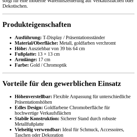
sorgt für eine moderne Wareninszenierung auf Verkaufsflächen oder
Dekotischen.
Produkteigenschaften
Ausführung:
T-Display / Präsentationsständer
Material/Oberfläche:
Metall, goldfarben verchromt
Höhe:
Ausziehbar von 39 bis 64 cm
Fußplatte:
13 × 13 cm
Armlänge:
17 cm
Farbe:
Gold / Chromoptik
Vorteile für den gewerblichen Einsatz
Höhenverstellbar:
Flexible Anpassung für unterschiedliche
Präsentationshöhen
Edles Design:
Goldfarbene Chromoberfläche für
hochwertige Verkaufsflächen
Stabile Konstruktion:
Sicherer Stand durch robuste
Metallfußplatte
Vielseitig verwendbar:
Ideal für Schmuck, Accessoires,
Taschen oder Dekoration