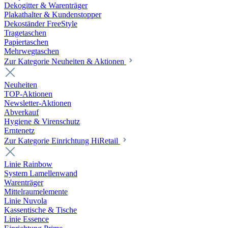
Dekogitter & Warenträger
Plakathalter & Kundenstopper
Dekoständer FreeStyle
Tragetaschen
Papiertaschen
Mehrwegtaschen
Zur Kategorie Neuheiten & Aktionen
Neuheiten
TOP-Aktionen
Newsletter-Aktionen
Abverkauf
Hygiene & Virenschutz
Erntenetz
Zur Kategorie Einrichtung HiRetail
Linie Rainbow
System Lamellenwand
Warenträger
Mittelraumelemente
Linie Nuvola
Kassentische & Tische
Linie Essence