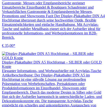
Gastronomie, Messen oder Empfangsbereiche geeignet
Einsatzbereiche Einzelhandel & Boutiquen Schaufenster und
Verkaufsflächen Gastronomie & Empfangsbereiche Messen,
Promotions und Showrooms Fazit Der Display-Plakathalter DIN A4
Hochformat überzeugt durch seine hochwertige Optik, flexible
Einsatzmöglichkeiten und einfache Handhabung. Mit Acrylglas-
Tasche und stabiler Metallbasis eignet sich der Aufsteller ideal für
professionelle Informations- und Werbepräsentationen im B2B-
Bereich.
€ 35,00*
Display-Plakathalter DIN A5 Hochformat – SILBER oder GOLD
Kopie
Eleganter Informations- und Werbeaufsteller mit Acrylglas-Tasche
Artikelbeschreibung: Der Display-Plakathalter DIN A5 im
Hochformat ist eine stilvolle Lösung zur professionellen
Präsentation von Werbebotschaften, Preisaktionen oder
Produktinformationen im Einzelhandel, Showroom oder
Empfangsbereich. Durch das moderne Design in Silber oder Gold
fügt sich der Aufsteller harmonisch in unterschiedliche Laden- und
Dekorationskonzepte ein. Die transparente Acrylglas-Tasche
ermöglicht ein schnelles und unkompliziertes Austauschen von