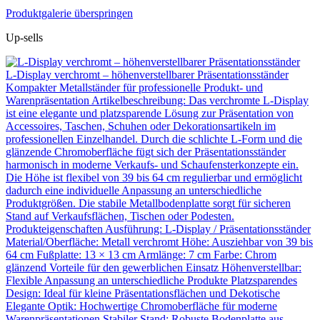
Produktgalerie überspringen
Up-sells
L-Display verchromt – höhenverstellbarer Präsentationsständer
Kompakter Metallständer für professionelle Produkt- und
Warenpräsentation Artikelbeschreibung: Das verchromte L-Display
ist eine elegante und platzsparende Lösung zur Präsentation von
Accessoires, Taschen, Schuhen oder Dekorationsartikeln im
professionellen Einzelhandel. Durch die schlichte L-Form und die
glänzende Chromoberfläche fügt sich der Präsentationsständer
harmonisch in moderne Verkaufs- und Schaufensterkonzepte ein.
Die Höhe ist flexibel von 39 bis 64 cm regulierbar und ermöglicht
dadurch eine individuelle Anpassung an unterschiedliche
Produktgrößen. Die stabile Metallbodenplatte sorgt für sicheren
Stand auf Verkaufsflächen, Tischen oder Podesten.
Produkteigenschaften Ausführung: L-Display / Präsentationsständer
Material/Oberfläche: Metall verchromt Höhe: Ausziehbar von 39 bis
64 cm Fußplatte: 13 × 13 cm Armlänge: 7 cm Farbe: Chrom
glänzend Vorteile für den gewerblichen Einsatz Höhenverstellbar:
Flexible Anpassung an unterschiedliche Produkte Platzsparendes
Design: Ideal für kleine Präsentationsflächen und Dekotische
Elegante Optik: Hochwertige Chromoberfläche für moderne
Warenpräsentationen Stabiler Stand: Robuste Bodenplatte aus