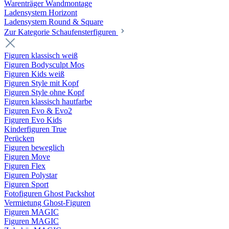
Warenträger Wandmontage
Ladensystem Horizont
Ladensystem Round & Square
Zur Kategorie Schaufenster­figuren
Figuren klassisch weiß
Figuren Bodysculpt Mos
Figuren Kids weiß
Figuren Style mit Kopf
Figuren Style ohne Kopf
Figuren klassisch hautfarbe
Figuren Evo & Evo2
Figuren Evo Kids
Kinderfiguren True
Perücken
Figuren beweglich
Figuren Move
Figuren Flex
Figuren Polystar
Figuren Sport
Fotofiguren Ghost Packshot
Vermietung Ghost-Figuren
Figuren MAGIC
Figuren MAGIC