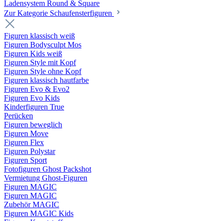
Ladensystem Round & Square
Zur Kategorie Schaufenster­figuren
Figuren klassisch weiß
Figuren Bodysculpt Mos
Figuren Kids weiß
Figuren Style mit Kopf
Figuren Style ohne Kopf
Figuren klassisch hautfarbe
Figuren Evo & Evo2
Figuren Evo Kids
Kinderfiguren True
Perücken
Figuren beweglich
Figuren Move
Figuren Flex
Figuren Polystar
Figuren Sport
Fotofiguren Ghost Packshot
Vermietung Ghost-Figuren
Figuren MAGIC
Figuren MAGIC
Zubehör MAGIC
Figuren MAGIC Kids