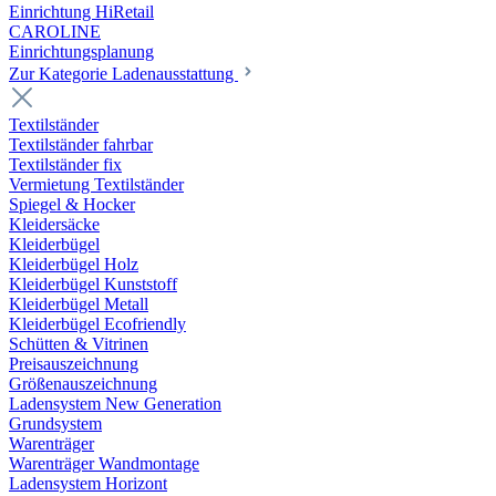
Einrichtung HiRetail
CAROLINE
Einrichtungsplanung
Zur Kategorie Laden­ausstattung
Textilständer
Textilständer fahrbar
Textilständer fix
Vermietung Textilständer
Spiegel & Hocker
Kleidersäcke
Kleiderbügel
Kleiderbügel Holz
Kleiderbügel Kunststoff
Kleiderbügel Metall
Kleiderbügel Ecofriendly
Schütten & Vitrinen
Preisauszeichnung
Größenauszeichnung
Ladensystem New Generation
Grundsystem
Warenträger
Warenträger Wandmontage
Ladensystem Horizont