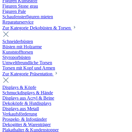
Figuren Kunststoff
Figuren Stone grau
Figuren Pale
Schaufensterfiguren mieten
Reparaturservice
Zur Kategorie Dekobüsten & Torsen
Schneiderbüsten
Büsten mit Holzarme
Kunststofftorsen
Styroporbüsten
Umweltfreundliche Torsen
Torsen mit Kopf und Armen
Zur Kategorie Präsentation
Displays & Köpfe
Schmuckdisplays & Hände
Displays aus Acryl & Beine
Dekoköpfe & Hutdisplays
Displays aus Metall
Verkaufsförderung
Prospekt- & Infoständer
Dekogitter & Warenträger
Plakathalter & Kundenstopper