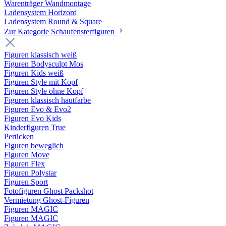
Warenträger Wandmontage
Ladensystem Horizont
Ladensystem Round & Square
Zur Kategorie Schaufenster­figuren
Figuren klassisch weiß
Figuren Bodysculpt Mos
Figuren Kids weiß
Figuren Style mit Kopf
Figuren Style ohne Kopf
Figuren klassisch hautfarbe
Figuren Evo & Evo2
Figuren Evo Kids
Kinderfiguren True
Perücken
Figuren beweglich
Figuren Move
Figuren Flex
Figuren Polystar
Figuren Sport
Fotofiguren Ghost Packshot
Vermietung Ghost-Figuren
Figuren MAGIC
Figuren MAGIC