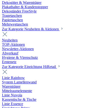
Dekogitter & Warenträger
Plakathalter & Kundenstopper
Dekoständer FreeStyle
Tragetaschen
Papiertaschen
Mehrwegtaschen
Zur Kategorie Neuheiten & Aktionen
Neuheiten
TOP-Aktionen
Newsletter-Aktionen
Abverkauf
Hygiene & Virenschutz
Erntenetz
Zur Kategorie Einrichtung HiRetail
Linie Rainbow
System Lamellenwand
Warenträger
Mittelraumelemente
Linie Nuvola
Kassentische & Tische
Linie Essence