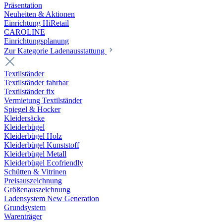
Präsentation
Neuheiten & Aktionen
Einrichtung HiRetail
CAROLINE
Einrichtungsplanung
Zur Kategorie Laden­ausstattung
Textilständer
Textilständer fahrbar
Textilständer fix
Vermietung Textilständer
Spiegel & Hocker
Kleidersäcke
Kleiderbügel
Kleiderbügel Holz
Kleiderbügel Kunststoff
Kleiderbügel Metall
Kleiderbügel Ecofriendly
Schütten & Vitrinen
Preisauszeichnung
Größenauszeichnung
Ladensystem New Generation
Grundsystem
Warenträger