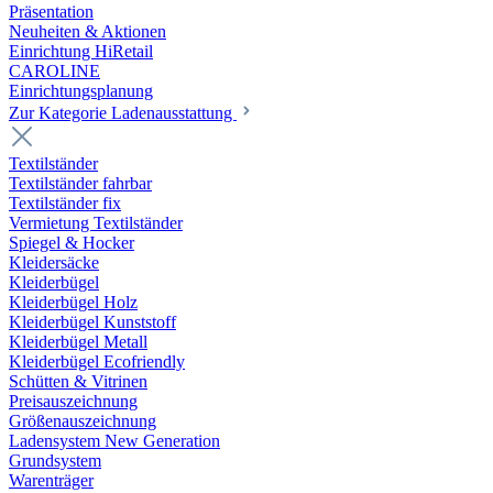
Präsentation
Neuheiten & Aktionen
Einrichtung HiRetail
CAROLINE
Einrichtungsplanung
Zur Kategorie Laden­ausstattung
Textilständer
Textilständer fahrbar
Textilständer fix
Vermietung Textilständer
Spiegel & Hocker
Kleidersäcke
Kleiderbügel
Kleiderbügel Holz
Kleiderbügel Kunststoff
Kleiderbügel Metall
Kleiderbügel Ecofriendly
Schütten & Vitrinen
Preisauszeichnung
Größenauszeichnung
Ladensystem New Generation
Grundsystem
Warenträger