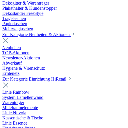
Dekogitter & Warenträger
Plakathalter & Kundenstopper
Dekoständer FreeStyle
Tragetaschen
Papiertaschen
Mehrwegtaschen
Zur Kategorie Neuheiten & Aktionen
Neuheiten
TOP-Aktionen
Newsletter-Aktionen
Abverkauf
Hygiene & Virenschutz
Erntenetz
Zur Kategorie Einrichtung HiRetail
Linie Rainbow
System Lamellenwand
Warenträger
Mittelraumelemente
Linie Nuvola
Kassentische & Tische
Linie Essence