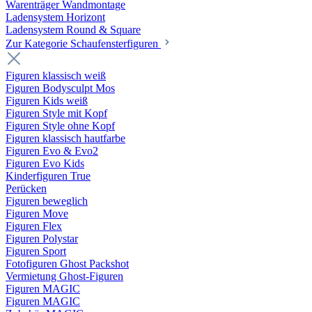
Warenträger Wandmontage
Ladensystem Horizont
Ladensystem Round & Square
Zur Kategorie Schaufenster­figuren
Figuren klassisch weiß
Figuren Bodysculpt Mos
Figuren Kids weiß
Figuren Style mit Kopf
Figuren Style ohne Kopf
Figuren klassisch hautfarbe
Figuren Evo & Evo2
Figuren Evo Kids
Kinderfiguren True
Perücken
Figuren beweglich
Figuren Move
Figuren Flex
Figuren Polystar
Figuren Sport
Fotofiguren Ghost Packshot
Vermietung Ghost-Figuren
Figuren MAGIC
Figuren MAGIC