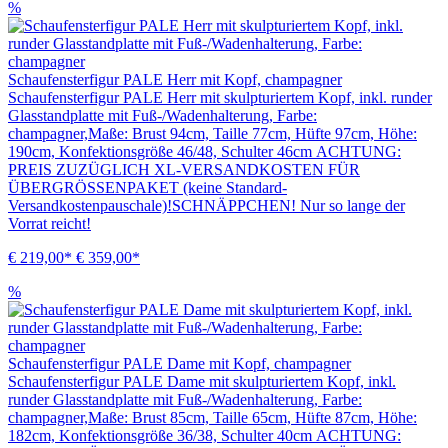
%
Schaufensterfigur PALE Herr mit Kopf, champagner
Schaufensterfigur PALE Herr mit skulpturiertem Kopf, inkl. runder
Glasstandplatte mit Fuß-/Wadenhalterung, Farbe:
champagner,Maße: Brust 94cm, Taille 77cm, Hüfte 97cm, Höhe:
190cm, Konfektionsgröße 46/48, Schulter 46cm ACHTUNG:
PREIS ZUZÜGLICH XL-VERSANDKOSTEN FÜR
ÜBERGRÖSSENPAKET (keine Standard-
Versandkostenpauschale)!SCHNÄPPCHEN! Nur so lange der
Vorrat reicht!
€ 219,00*
€ 359,00*
%
Schaufensterfigur PALE Dame mit Kopf, champagner
Schaufensterfigur PALE Dame mit skulpturiertem Kopf, inkl.
runder Glasstandplatte mit Fuß-/Wadenhalterung, Farbe:
champagner,Maße: Brust 85cm, Taille 65cm, Hüfte 87cm, Höhe:
182cm, Konfektionsgröße 36/38, Schulter 40cm ACHTUNG: