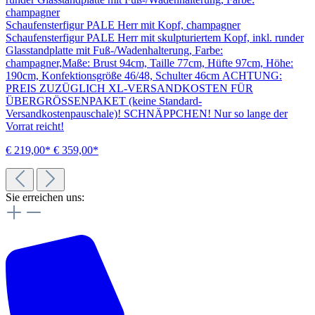
Schaufensterfigur PALE Herr mit Kopf, champagner
Schaufensterfigur PALE Herr mit skulpturiertem Kopf, inkl. runder
Glasstandplatte mit Fuß-/Wadenhalterung, Farbe:
champagner,Maße: Brust 94cm, Taille 77cm, Hüfte 97cm, Höhe:
190cm, Konfektionsgröße 46/48, Schulter 46cm ACHTUNG:
PREIS ZUZÜGLICH XL-VERSANDKOSTEN FÜR
ÜBERGRÖSSENPAKET (keine Standard-
Versandkostenpauschale)! SCHNÄPPCHEN! Nur so lange der
Vorrat reicht!
€ 219,00*
€ 359,00*
Sie erreichen uns: