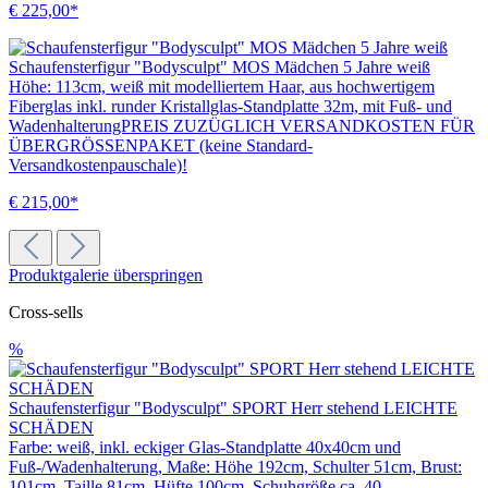
€ 225,00*
Schaufensterfigur "Bodysculpt" MOS Mädchen 5 Jahre weiß
Höhe: 113cm, weiß mit modelliertem Haar, aus hochwertigem
Fiberglas inkl. runder Kristallglas-Standplatte 32m, mit Fuß- und
WadenhalterungPREIS ZUZÜGLICH VERSANDKOSTEN FÜR
ÜBERGRÖSSENPAKET (keine Standard-
Versandkostenpauschale)!
€ 215,00*
Produktgalerie überspringen
Cross-sells
%
Schaufensterfigur "Bodysculpt" SPORT Herr stehend LEICHTE
SCHÄDEN
Farbe: weiß, inkl. eckiger Glas-Standplatte 40x40cm und
Fuß-/Wadenhalterung, Maße: Höhe 192cm, Schulter 51cm, Brust:
101cm, Taille 81cm, Hüfte 100cm, Schuhgröße ca. 40