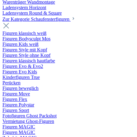
Warenträger Wandmontage
Ladensystem Horizont
Ladensystem Round & Square
Zur Kategorie Schaufenster­figuren
Figuren klassisch weiß
Figuren Bodysculpt Mos
Figuren Kids weiß
Figuren Style mit Kopf
Figuren Style ohne Kopf
Figuren klassisch hautfarbe
Figuren Evo & Evo2
Figuren Evo Kids
Kinderfiguren True
Perücken
Figuren beweglich
Figuren Move
Figuren Flex
Figuren Polystar
Figuren Sport
Fotofiguren Ghost Packshot
Vermietung Ghost-Figuren
Figuren MAGIC
Figuren MAGIC