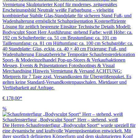
Vermietung Skulpturierter Kopf für modernes, zeitgemäßes
Erscheinungsbild Neutrale weiße Farbgebung – vielseitig
kombinierbar Stabile Glas-Standplatte für sicheren Stand Fuß- und
Wadenhalterung ermöglicht Schuhpräsentation Kosteneffiziente
Lösung für zeitlich begrenzte Einsätze Technische Details Modell:
Bodysculpt Sport Herr Ausführung: stehend Farbe: weiß Höhe: ca.
192 cm Schulterbreite: ca. 51 cm Brustumfang: ca. 101 cm
Taillenumfang: ca. 81 cm Hüftumfang: ca. 100 cm Schuhgröße: ca.
40 Standplatte: Glas, eckig, ca. 40 × 40 cm Fixierung: Fuß- und
Wadenhalterung Einsatzbereiche Temporäre Schaufensterdekoration
Sport- & Modeeinzelhandel Pop-up-Stores & Verkaufsaktionen
Messen, Events & Präsentationen Fotoshootings & Visual
Merchandising Hinweis Vermietung & Versand ACHTUNG:
Mietpreis für 7 Tage zzgl. Versandkosten für Übergrößenpaket. Es
gelten keine Standard-Versandkostenpauschalen. Mietdauer und
Verfügbarkeit auf Anfrage.
€ 178,00*
%
Schaufensterfigur „Bodysculpt Sport“ Herr – stehend, weiß
Die Herren-Schaufensterfigur „Bodysculpt Sport“ wurde speziell für
eine dynamische und kraftvolle Warenpräsentation entwickelt. Mit
ihrer sportlich definierten Körperform und dem skulpturierten Kopf