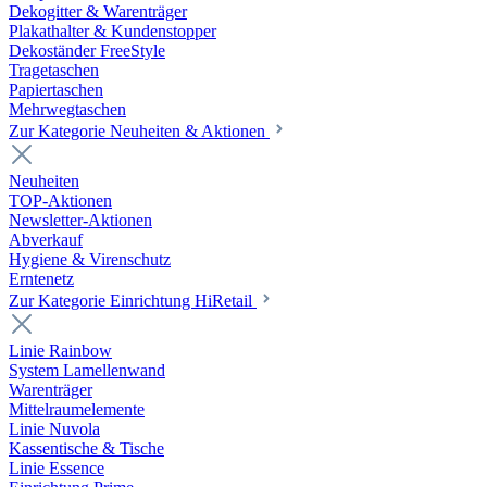
Dekogitter & Warenträger
Plakathalter & Kundenstopper
Dekoständer FreeStyle
Tragetaschen
Papiertaschen
Mehrwegtaschen
Zur Kategorie Neuheiten & Aktionen
Neuheiten
TOP-Aktionen
Newsletter-Aktionen
Abverkauf
Hygiene & Virenschutz
Erntenetz
Zur Kategorie Einrichtung HiRetail
Linie Rainbow
System Lamellenwand
Warenträger
Mittelraumelemente
Linie Nuvola
Kassentische & Tische
Linie Essence