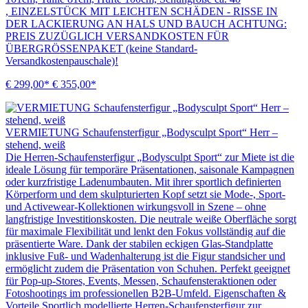
, EINZELSTÜCK MIT LEICHTEN SCHÄDEN - RISSE IN
DER LACKIERUNG AN HALS UND BAUCH ACHTUNG:
PREIS ZUZÜGLICH VERSANDKOSTEN FÜR
ÜBERGRÖSSENPAKET (keine Standard-
Versandkostenpauschale)!
€ 299,00*
€ 355,00*
VERMIETUNG Schaufensterfigur „Bodysculpt Sport“ Herr –
stehend, weiß
Die Herren-Schaufensterfigur „Bodysculpt Sport“ zur Miete ist die
ideale Lösung für temporäre Präsentationen, saisonale Kampagnen
oder kurzfristige Ladenumbauten. Mit ihrer sportlich definierten
Körperform und dem skulpturierten Kopf setzt sie Mode-, Sport-
und Activewear-Kollektionen wirkungsvoll in Szene – ohne
langfristige Investitionskosten. Die neutrale weiße Oberfläche sorgt
für maximale Flexibilität und lenkt den Fokus vollständig auf die
präsentierte Ware. Dank der stabilen eckigen Glas-Standplatte
inklusive Fuß- und Wadenhalterung ist die Figur standsicher und
ermöglicht zudem die Präsentation von Schuhen. Perfekt geeignet
für Pop-up-Stores, Events, Messen, Schaufensteraktionen oder
Fotoshootings im professionellen B2B-Umfeld. Eigenschaften &
Vorteile Sportlich modellierte Herren-Schaufensterfigur zur