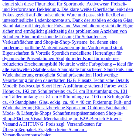
eignet sich diese Figur ideal für Sportmode, Activewear, Freizeit-
und Performance-Bekleidung. Die klare weiße Oberfläche lenkt den
Fokus gezielt auf die präsentierte Ware und passt sich flexibel an
unterschiedliche Ladenkonzepte an. Dank der stabilen eckigen Glas-
Standplatte mit integrierter Fuß- und Wadenhalterung steht die Figur
sicher und ermöglicht gleichzeitig das problemlose Anziehen von
Schuhen. Eine professionelle Lösung für Schaufenster,
Verkaufsflächen und Shop-in-Shop-Systeme, bei denen eine
moderne, sportliche Markeninszenierung im Vordergrund steht.
Eigenschaften & Vorteile Sportlich modellierte Herrenfigur für
dynamische Präsentationen Skulpturierter Kopf für modernes,
reduziertes Erscheinungsbild Neutrale weiße Farbgebung – ideal für
alle Farbwelten Stabile Glas-Standplatte für sicheren Stand Fuß- und
Wadenhalterung ermöglicht Schuhpräsentation Hochwertige
Verarbeitung für den dauerhaften B2B-Einsatz Technische Details
Modell: Bodysculpt Sport Herr Ausführung: stehend Farbe: weiß
Höhe: ca. 192 cm Schulterbreite: ca. 51 cm Brustumfang: ca. 101
cm Taillenumfang: ca. 81 cm Hüftumfang: ca. 100 cm Schuhgröße:
ca. 40 Standplatte: Glas, eckig, ca. 40 × 40 cm Fixierung: Fuß- und
Wadenhalterung Einsatzbereiche Sport- und Outdoor-Fachhandel
Mode- & Lifestyle-Shops Schaufensterpräsentationen Shop-in-
Shop-Flächen Visual Merchandising im B2B-Bereich Hinweis
Versand ACHTUNG: Preis zzgl. Versandkosten für
Übergrößenpaket. Es gelten keine Standard-
Versandkostenpauschalen.