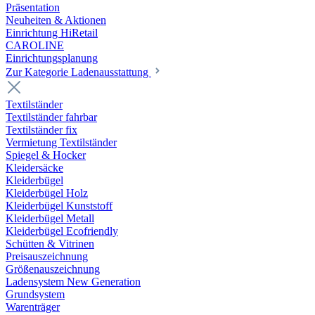
Präsentation
Neuheiten & Aktionen
Einrichtung HiRetail
CAROLINE
Einrichtungsplanung
Zur Kategorie Laden­ausstattung
Textilständer
Textilständer fahrbar
Textilständer fix
Vermietung Textilständer
Spiegel & Hocker
Kleidersäcke
Kleiderbügel
Kleiderbügel Holz
Kleiderbügel Kunststoff
Kleiderbügel Metall
Kleiderbügel Ecofriendly
Schütten & Vitrinen
Preisauszeichnung
Größenauszeichnung
Ladensystem New Generation
Grundsystem
Warenträger