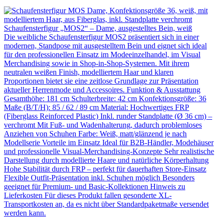
Schaufensterfigur „MOS2“ – Dame, ausgestelltes Bein, weiß
Die weibliche Schaufensterfigur MOS2 präsentiert sich in einer
modernen, Standpose mit ausgestelltem Bein und eignet sich ideal
für den professionellen Einsatz im Modeeinzelhandel, im Visual
Merchandising sowie in Shop-in-Shop-Systemen. Mit ihrem
neutralen weißen Finish, modelliertem Haar und klaren
Proportionen bietet sie eine zeitlose Grundlage zur Präsentation
aktueller Herrenmode und Accessoires. Funktion & Ausstattung
Gesamthöhe: 181 cm Schulterbreite: 42 cm Konfektionsgröße: 36
Maße (B/T/H): 85 / 62 / 89 cm Material: Hochwertiges FRP
(Fiberglass Reinforced Plastic) Inkl. runder Standplatte (Ø 36 cm) –
verchromt Mit Fuß- und Wadenhalterung, dadurch problemloses
Anziehen von Schuhen Farbe: Weiß, matt/glänzend je nach
Modellserie Vorteile im Einsatz Ideal für B2B-Händler, Modehäuser
und professionelle Visual-Merchandising-Konzepte Sehr realistische
Darstellung durch modellierte Haare und natürliche Körperhaltung
Hohe Stabilität durch FRP – perfekt für dauerhaften Store-Einsatz
Flexible Outfit-Präsentation inkl. Schuhen möglich Besonders
geeignet für Premium- und Basic-Kollektionen Hinweis zu
Lieferkosten Für dieses Produkt fallen gesonderte XL-
Transportkosten an, da es nicht über Standardpaketmaße versendet
werden kann.