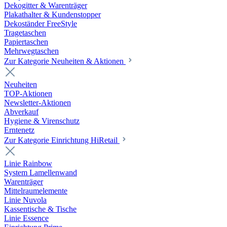
Dekogitter & Warenträger
Plakathalter & Kundenstopper
Dekoständer FreeStyle
Tragetaschen
Papiertaschen
Mehrwegtaschen
Zur Kategorie Neuheiten & Aktionen
Neuheiten
TOP-Aktionen
Newsletter-Aktionen
Abverkauf
Hygiene & Virenschutz
Erntenetz
Zur Kategorie Einrichtung HiRetail
Linie Rainbow
System Lamellenwand
Warenträger
Mittelraumelemente
Linie Nuvola
Kassentische & Tische
Linie Essence