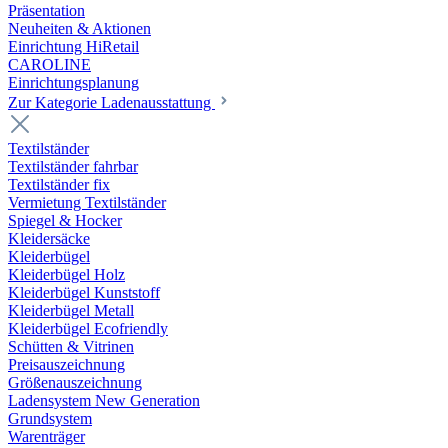
Präsentation
Neuheiten & Aktionen
Einrichtung HiRetail
CAROLINE
Einrichtungsplanung
Zur Kategorie Laden­ausstattung
Textilständer
Textilständer fahrbar
Textilständer fix
Vermietung Textilständer
Spiegel & Hocker
Kleidersäcke
Kleiderbügel
Kleiderbügel Holz
Kleiderbügel Kunststoff
Kleiderbügel Metall
Kleiderbügel Ecofriendly
Schütten & Vitrinen
Preisauszeichnung
Größenauszeichnung
Ladensystem New Generation
Grundsystem
Warenträger