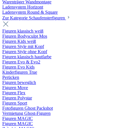
Warenträger Wandmontage
Ladensystem Horizont
Ladensystem Round & Square
Zur Kategorie Schaufenster­figuren
Figuren klassisch weiß
Figuren Bodysculpt Mos
Figuren Kids weiß
Figuren Style mit Kopf
Figuren Style ohne Kopf
Figuren klassisch hautfarbe
Figuren Evo & Evo2
Figuren Evo Kids
Kinderfiguren True
Perücken
Figuren beweglich
Figuren Move
Figuren Flex
Figuren Polystar
Figuren Sport
Fotofiguren Ghost Packshot
Vermietung Ghost-Figuren
Figuren MAGIC
Figuren MAGIC