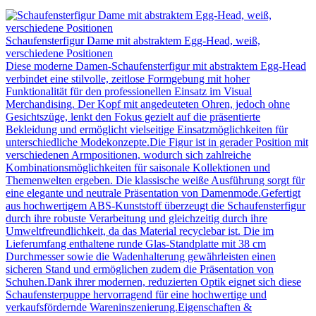
Schaufensterfigur Dame mit abstraktem Egg-Head, weiß,
verschiedene Positionen
Diese moderne Damen-Schaufensterfigur mit abstraktem Egg-Head
verbindet eine stilvolle, zeitlose Formgebung mit hoher
Funktionalität für den professionellen Einsatz im Visual
Merchandising. Der Kopf mit angedeuteten Ohren, jedoch ohne
Gesichtszüge, lenkt den Fokus gezielt auf die präsentierte
Bekleidung und ermöglicht vielseitige Einsatzmöglichkeiten für
unterschiedliche Modekonzepte.Die Figur ist in gerader Position mit
verschiedenen Armpositionen, wodurch sich zahlreiche
Kombinationsmöglichkeiten für saisonale Kollektionen und
Themenwelten ergeben. Die klassische weiße Ausführung sorgt für
eine elegante und neutrale Präsentation von Damenmode.Gefertigt
aus hochwertigem ABS-Kunststoff überzeugt die Schaufensterfigur
durch ihre robuste Verarbeitung und gleichzeitig durch ihre
Umweltfreundlichkeit, da das Material recyclebar ist. Die im
Lieferumfang enthaltene runde Glas-Standplatte mit 38 cm
Durchmesser sowie die Wadenhalterung gewährleisten einen
sicheren Stand und ermöglichen zudem die Präsentation von
Schuhen.Dank ihrer modernen, reduzierten Optik eignet sich diese
Schaufensterpuppe hervorragend für eine hochwertige und
verkaufsfördernde Wareninszenierung.Eigenschaften &