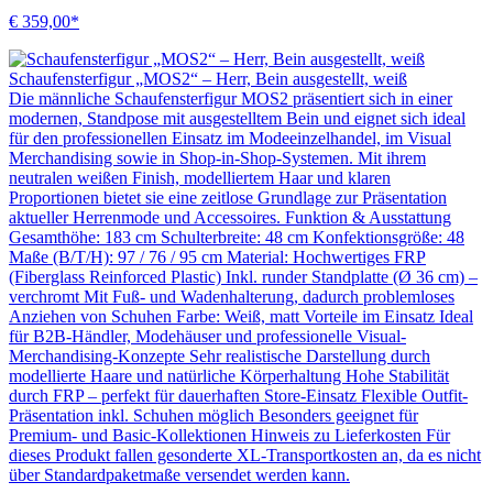
€ 359,00*
Schaufensterfigur „MOS2“ – Herr, Bein ausgestellt, weiß
Die männliche Schaufensterfigur MOS2 präsentiert sich in einer
modernen, Standpose mit ausgestelltem Bein und eignet sich ideal
für den professionellen Einsatz im Modeeinzelhandel, im Visual
Merchandising sowie in Shop-in-Shop-Systemen. Mit ihrem
neutralen weißen Finish, modelliertem Haar und klaren
Proportionen bietet sie eine zeitlose Grundlage zur Präsentation
aktueller Herrenmode und Accessoires. Funktion & Ausstattung
Gesamthöhe: 183 cm Schulterbreite: 48 cm Konfektionsgröße: 48
Maße (B/T/H): 97 / 76 / 95 cm Material: Hochwertiges FRP
(Fiberglass Reinforced Plastic) Inkl. runder Standplatte (Ø 36 cm) –
verchromt Mit Fuß- und Wadenhalterung, dadurch problemloses
Anziehen von Schuhen Farbe: Weiß, matt Vorteile im Einsatz Ideal
für B2B-Händler, Modehäuser und professionelle Visual-
Merchandising-Konzepte Sehr realistische Darstellung durch
modellierte Haare und natürliche Körperhaltung Hohe Stabilität
durch FRP – perfekt für dauerhaften Store-Einsatz Flexible Outfit-
Präsentation inkl. Schuhen möglich Besonders geeignet für
Premium- und Basic-Kollektionen Hinweis zu Lieferkosten Für
dieses Produkt fallen gesonderte XL-Transportkosten an, da es nicht
über Standardpaketmaße versendet werden kann.