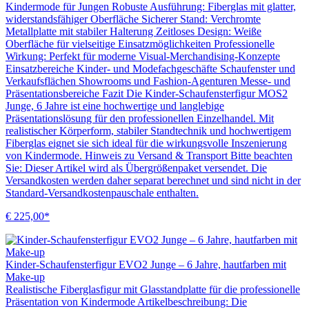
Kindermode für Jungen Robuste Ausführung: Fiberglas mit glatter,
widerstandsfähiger Oberfläche Sicherer Stand: Verchromte
Metallplatte mit stabiler Halterung Zeitloses Design: Weiße
Oberfläche für vielseitige Einsatzmöglichkeiten Professionelle
Wirkung: Perfekt für moderne Visual-Merchandising-Konzepte
Einsatzbereiche Kinder- und Modefachgeschäfte Schaufenster und
Verkaufsflächen Showrooms und Fashion-Agenturen Messe- und
Präsentationsbereiche Fazit Die Kinder-Schaufensterfigur MOS2
Junge, 6 Jahre ist eine hochwertige und langlebige
Präsentationslösung für den professionellen Einzelhandel. Mit
realistischer Körperform, stabiler Standtechnik und hochwertigem
Fiberglas eignet sie sich ideal für die wirkungsvolle Inszenierung
von Kindermode. Hinweis zu Versand & Transport Bitte beachten
Sie: Dieser Artikel wird als Übergrößenpaket versendet. Die
Versandkosten werden daher separat berechnet und sind nicht in der
Standard-Versandkostenpauschale enthalten.
€ 225,00*
Kinder-Schaufensterfigur EVO2 Junge – 6 Jahre, hautfarben mit
Make-up
Realistische Fiberglasfigur mit Glasstandplatte für die professionelle
Präsentation von Kindermode Artikelbeschreibung: Die