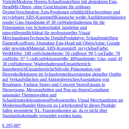
VorteileModerne Herren-Schaufensterfigur mit abstraktem Egg-
HeadMit Ohren, ohne Gesichtszüge für zeitloses
DesignVerschiedene Arm-Positionen erhältlichHochwertiger und
recyclebarer ABS-KunststoffKlassische weiße AusführungInklusive
runder Glas-Standplatte Ø 38 cmWadenhalterung für die
Präsentation von SchuhenStabil, langlebig und
umweltfreundlichIdeal für professionelles Visual
MerchandisingTechnische DetailsProdukttyp: Schaufensterfigur
DamenKopfform: Abstrakter Egg-Head mit OhrenArme: Gerade
oder gewinkeltMaterial: ABS-Kunststoff, recyclebarFarbe:
WeißHöhe: 188 cmSchulterbreite: 50 cmBrust: 99,5 cmTaille: 78
cmHüfte: 97,5 cmKonfektionsgröße: 48Standplatte: Glas, rund, Ø
38 cmHalterung: WadenhalterungEinsatzbereich:
InnenbereichEinsatzbereicheStilvolle Präsentation von
Herrenkollektionen im SchaufensterInszenierung aktueller Outfits
auf Verkaufsflächen und AktionsbereichenAusstattung von
Boutiquen, Fashion Stores und Concept StoresEinsatz in
Showrooms, Messeauftritten und Pop-up-StoresGestaltung
saisonaler Themenwelten und
SchaufensterdekorationenProfessionelles Visual Merchandising im
Modeeinzelhandel Hinweis zu LieferkostenFür dieses Produkt
fallen gesonderte XL-Transportkosten an, da es nicht über
Standardpaketmaße versendet werden kann.
€ 295,00*