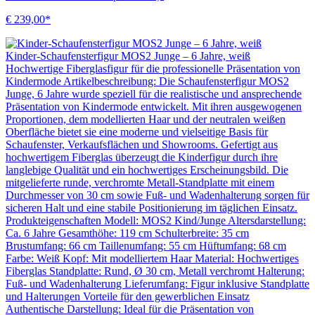
€ 239,00*
Kinder-Schaufensterfigur MOS2 Junge – 6 Jahre, weiß
Hochwertige Fiberglasfigur für die professionelle Präsentation von
Kindermode Artikelbeschreibung: Die Schaufensterfigur MOS2
Junge, 6 Jahre wurde speziell für die realistische und ansprechende
Präsentation von Kindermode entwickelt. Mit ihren ausgewogenen
Proportionen, dem modellierten Haar und der neutralen weißen
Oberfläche bietet sie eine moderne und vielseitige Basis für
Schaufenster, Verkaufsflächen und Showrooms. Gefertigt aus
hochwertigem Fiberglas überzeugt die Kinderfigur durch ihre
langlebige Qualität und ein hochwertiges Erscheinungsbild. Die
mitgelieferte runde, verchromte Metall-Standplatte mit einem
Durchmesser von 30 cm sowie Fuß- und Wadenhalterung sorgen für
sicheren Halt und eine stabile Positionierung im täglichen Einsatz.
Produkteigenschaften Modell: MOS2 Kind/Junge Altersdarstellung:
Ca. 6 Jahre Gesamthöhe: 119 cm Schulterbreite: 35 cm
Brustumfang: 66 cm Taillenumfang: 55 cm Hüftumfang: 68 cm
Farbe: Weiß Kopf: Mit modelliertem Haar Material: Hochwertiges
Fiberglas Standplatte: Rund, Ø 30 cm, Metall verchromt Halterung:
Fuß- und Wadenhalterung Lieferumfang: Figur inklusive Standplatte
und Halterungen Vorteile für den gewerblichen Einsatz
Authentische Darstellung: Ideal für die Präsentation von