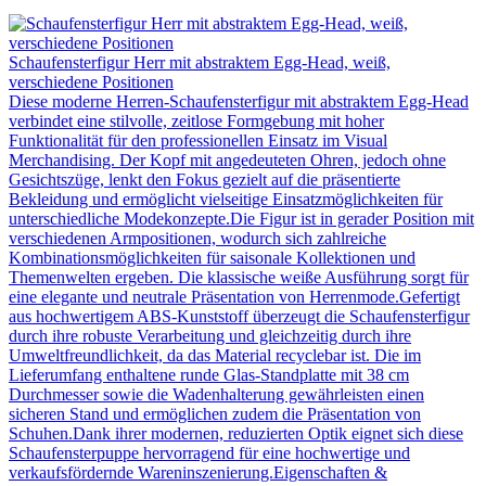
Schaufensterfigur Herr mit abstraktem Egg-Head, weiß,
verschiedene Positionen
Diese moderne Herren-Schaufensterfigur mit abstraktem Egg-Head
verbindet eine stilvolle, zeitlose Formgebung mit hoher
Funktionalität für den professionellen Einsatz im Visual
Merchandising. Der Kopf mit angedeuteten Ohren, jedoch ohne
Gesichtszüge, lenkt den Fokus gezielt auf die präsentierte
Bekleidung und ermöglicht vielseitige Einsatzmöglichkeiten für
unterschiedliche Modekonzepte.Die Figur ist in gerader Position mit
verschiedenen Armpositionen, wodurch sich zahlreiche
Kombinationsmöglichkeiten für saisonale Kollektionen und
Themenwelten ergeben. Die klassische weiße Ausführung sorgt für
eine elegante und neutrale Präsentation von Herrenmode.Gefertigt
aus hochwertigem ABS-Kunststoff überzeugt die Schaufensterfigur
durch ihre robuste Verarbeitung und gleichzeitig durch ihre
Umweltfreundlichkeit, da das Material recyclebar ist. Die im
Lieferumfang enthaltene runde Glas-Standplatte mit 38 cm
Durchmesser sowie die Wadenhalterung gewährleisten einen
sicheren Stand und ermöglichen zudem die Präsentation von
Schuhen.Dank ihrer modernen, reduzierten Optik eignet sich diese
Schaufensterpuppe hervorragend für eine hochwertige und
verkaufsfördernde Wareninszenierung.Eigenschaften &