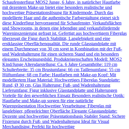
Schaufensterfigur MOS2 Junge, 6 Jahre, in natürlicher Hautfarbe
mit dezentem Make-up bietet eine besonders realistische und
hochwertige Präsentationslösung für Kindermode. Durch das
modellierte Haar und die authentische Farbgestaltung eignet sich
diese Kinderfigur hervorragend für Schaufenster, Verkaufsflächen
und Showrooms, in denen eine lebendige und verkaufsfördernde
Wareninszenierung gefragt ist. Gefertigt aus hochwertigem Fiberglas
überzeugt die Figur durch Stabilität, Langlebigkeit und eine
erstklassige Oberflächenqualität. Die runde Glasstandplatte mit
einem Durchmesser von 30 cm sorgt in Kombination mit der Fuß-
und Wadenhalterung für einen sicheren Stand und ein besonders
elegantes Erscheinungsbild. Produkteigenschaften Modell: MOS2
Kind/Junge Altersdarstellung: Ca. 6 Jahre Gesamthöhe: 119 cm
Schulterbreite: 35 cm Brustumfang: 66 cm Taillenumfang: 55 cm
Hüftumfang: 68 cm Farbe: Hautfarben mit Make-up Kopf: Mit
modelliertem Haar Material: Hochwertiges Fiberglas Standplatte:
Rund, Ø 30 cm, Glas Halterung: Fuß- und Wadenhalterung
Lieferumfang: Figur inklusive Glasstandplatte und Halterungen
Vorteile für den gewerblichen Einsatz Besonders realistische Optik:
Hautfarbe und Make-up sorgen für eine natürliche
Warenpräsentation Hochwertige Verarbeitung: Fiberglas mit
langlebiger, pflegeleichter Oberfläche Elegante Glasstandplatte:
Dezente und hochwertige Präsentationsbasis Stabiler Stand: Sichere
Fixierung durch Fuß- und Wadenhalterung Ideal für Visual
Merchandising: Perfekt für hochwertige