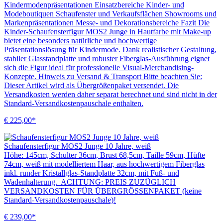
Kindermodenpräsentationen Einsatzbereiche Kinder- und
Modeboutiquen Schaufenster und Verkaufsflächen Showrooms und
Markenpräsentationen Messe- und Dekorationsbereiche Fazit Die
Kinder-Schaufensterfigur MOS2 Junge in Hautfarbe mit Make-up
bietet eine besonders natürliche und hochwertige
Präsentationslösung für Kindermode. Dank realistischer Gestaltung,
stabiler Glasstandplatte und robuster Fiberglas-Ausführung eignet
sich die Figur ideal für professionelle Visual-Merchandising-
Konzepte. Hinweis zu Versand & Transport Bitte beachten Sie:
Dieser Artikel wird als Übergrößenpaket versendet. Die
Versandkosten werden daher separat berechnet und sind nicht in der
Standard-Versandkostenpauschale enthalten.
€ 225,00*
Schaufensterfigur MOS2 Junge 10 Jahre, weiß
Höhe: 145cm, Schulter 36cm, Brust 68,5cm, Taille 59cm, Hüfte
74cm, weiß mit modelliertem Haar, aus hochwertigem Fiberglas
inkl. runder Kristallglas-Standplatte 32cm, mit Fuß- und
Wadenhalterung. ACHTUNG: PREIS ZUZÜGLICH
VERSANDKOSTEN FÜR ÜBERGRÖSSENPAKET (keine
Standard-Versandkostenpauschale)!
€ 239,00*