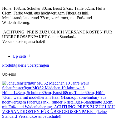
Höhe: 108cm, Schulter 30cm, Brust 57cm, Taille 52cm, Hüfte
61cm, Farbe weiß, aus hochwertigem Fiberglas inkl.
Metallstandplatte rund 32cm, verchromt, mit Fuß- und
Wadenhalterung.
ACHTUNG: PREIS ZUZÜGLICH VERSANDKOSTEN FÜR
ÜBERGRÖSSENPAKET (keine Standard-
Versandkostenpauschale)!
Up-sells
Produktgalerie überspringen
Up-sells
Schaufensterfigur MOS2 Mädchen 10 Jahre weiß
Höhe: 143cm, Schulter 39cm, Brust 68cm, Taille 60cm, Hüfte
73cm, weiß mit modelliertem Haar (Haarzopf abnehmbar), aus
hochwertigem Fiberglas inkl. runder Kristallglas-Standplatte 32cm,
mit Fuß- und Wadenhalterung. ACHTUNG: PREIS ZUZÜGLICH
VERSANDKOSTEN FÜR ÜBERGRÖSSENPAKET (keine
Standard-Versandkostenpauschale)!