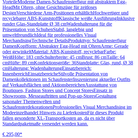
VorteileModerne Damen-Schaufensterfigur mit abstraktem Egg-
HeadMit Ohren, ohne Gesichtszüge für zeitloses
DesignVerschiedene Arm-Positionen erhältlichHochwertiger und
recyclebarer ABS-KunststoffKlassische weiße AusführungInklusive
runder Glas-Standplatte Ø 38 cmWadenhalterung für die
Präsentation von SchuhenStabil, langlebig und
umweltfreundlichIdeal für professionelles Visual
MerchandisingTechnische DetailsProdukttyp: Schaufensterfigur
DamenKopfform: Abstrakter Egg-Head mit OhrenArme: Gerade
oder gewinkeltMaterial: ABS-Kunststoff, recyclebarFarbe:
WeißHöhe: 183 cmSchulterbreite: 45 cmBrust: 86 cmTaille: 64
cmHüfte: 89 cmKonfektionsgröße: 36Standplatte: Glas, rund, Ø 38
cmHalterung: WadenhalterungEinsatzbereich:
InnenbereichEinsatzbereicheStilvolle Präsentation von
Damenkollektionen im SchaufensterInszenierung aktueller Outfits
auf Verkaufsflächen und AktionsbereichenAusstattung von
Boutiquen, Fashion Stores und Concept StoresEinsatz in
Showrooms, Messeauftritten und Pop-up-StoresGestaltung
saisonaler Themenwelten und
SchaufensterdekorationenProfessionelles Visual Merchandising im
Modeeinzelhandel Hinweis zu LieferkostenFür dieses Produkt
fallen gesonderte XL-Transportkosten an, da es nicht über
Standardpaketmaße versendet werden kann.
€ 295,00*