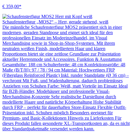
€ 359,00*
Schaufensterfigur „MOS2“ – Herr, gerade stehend, weiß
Die männliche Schaufensterfigur MOS2 präsentiert sich in einer
modernen, geraden Standpose und eignet sich ideal für den
professionellen Einsatz im Modeeinzelhandel, im Visual
Merchandising sowie in Shop-in-Shop-Systemen. Mit ihrem
neutralen weißen Finish, modelliertem Haar und klaren
Proportionen bietet sie eine zeitlose Grundlage zur Präsentation
aktueller Herrenmode und Accessoires. Funktion & Ausstattung
Gesamthöhe: 188 cm Schulterbreite: 48 cm Konfektionsgröße: 48
Maße (B/T/H): 97 / 78 / 94 cm Material: Hochwertiges FRP
(Fiberglass Reinforced Plastic) Inkl. runder Standplatte (Ø 36 cm) –
verchromt Mit Fuß- und Wadenhalterung, dadurch problemloses
Anziehen von Schuhen Farbe: Weiß, matt Vorteile im Einsatz Ideal
für B2B-Händler, Modehäuser und professionelle Visual-
Merchandising-Konzepte Sehr realistische Darstellung durch
modellierte Haare und natürliche Körperhaltung Hohe Stabilität
durch FRP – perfekt für dauerhaften Store-Einsatz Flexible Outfit-
Präsentation inkl. Schuhen möglich Besonders geeignet für
Premium- und Basic-Kollektionen Hinweis zu Lieferkosten Für
dieses Produkt fallen gesonderte XL-Transportkosten an, da es nicht
über Standardpaketmaße versendet werden kann.