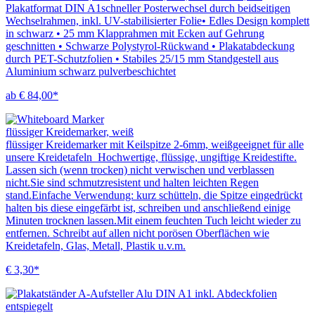
Plakatformat DIN A1schneller Posterwechsel durch beidseitigen
Wechselrahmen, inkl. UV-stabilisierter Folie• Edles Design komplett
in schwarz • 25 mm Klapprahmen mit Ecken auf Gehrung
geschnitten • Schwarze Polystyrol-Rückwand • Plakatabdeckung
durch PET-Schutzfolien • Stabiles 25/15 mm Standgestell aus
Aluminium schwarz pulverbeschichtet
ab € 84,00*
flüssiger Kreidemarker, weiß
flüssiger Kreidemarker mit Keilspitze 2-6mm, weißgeeignet für alle
unsere Kreidetafeln Hochwertige, flüssige, ungiftige Kreidestifte.
Lassen sich (wenn trocken) nicht verwischen und verblassen
nicht.Sie sind schmutzresistent und halten leichten Regen
stand.Einfache Verwendung: kurz schütteln, die Spitze eingedrückt
halten bis diese eingefärbt ist, schreiben und anschließend einige
Minuten trocknen lassen.Mit einem feuchten Tuch leicht wieder zu
entfernen. Schreibt auf allen nicht porösen Oberflächen wie
Kreidetafeln, Glas, Metall, Plastik u.v.m.
€ 3,30*