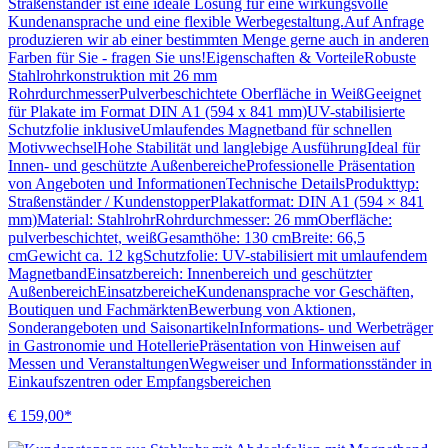
Straßenständer ist eine ideale Lösung für eine wirkungsvolle
Kundenansprache und eine flexible Werbegestaltung.Auf Anfrage
produzieren wir ab einer bestimmten Menge gerne auch in anderen
Farben für Sie - fragen Sie uns!Eigenschaften & VorteileRobuste
Stahlrohrkonstruktion mit 26 mm
RohrdurchmesserPulverbeschichtete Oberfläche in WeißGeeignet
für Plakate im Format DIN A1 (594 x 841 mm)UV-stabilisierte
Schutzfolie inklusiveUmlaufendes Magnetband für schnellen
MotivwechselHohe Stabilität und langlebige AusführungIdeal für
Innen- und geschützte AußenbereicheProfessionelle Präsentation
von Angeboten und InformationenTechnische DetailsProdukttyp:
Straßenständer / KundenstopperPlakatformat: DIN A1 (594 × 841
mm)Material: StahlrohrRohrdurchmesser: 26 mmOberfläche:
pulverbeschichtet, weißGesamthöhe: 130 cmBreite: 66,5
cmGewicht ca. 12 kgSchutzfolie: UV-stabilisiert mit umlaufendem
MagnetbandEinsatzbereich: Innenbereich und geschützter
AußenbereichEinsatzbereicheKundenansprache vor Geschäften,
Boutiquen und FachmärktenBewerbung von Aktionen,
Sonderangeboten und SaisonartikelnInformations- und Werbeträger
in Gastronomie und HotelleriePräsentation von Hinweisen auf
Messen und VeranstaltungenWegweiser und Informationsständer in
Einkaufszentren oder Empfangsbereichen
€ 159,00*