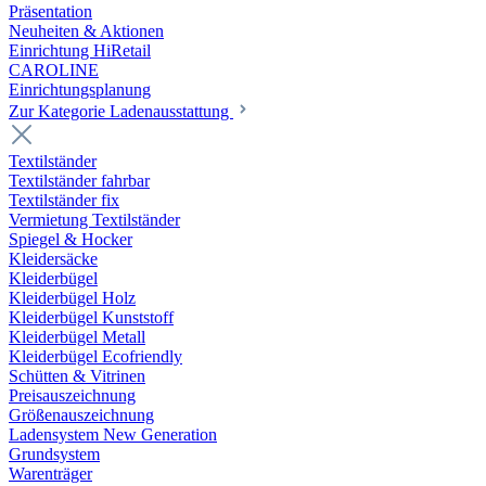
Präsentation
Neuheiten & Aktionen
Einrichtung HiRetail
CAROLINE
Einrichtungsplanung
Zur Kategorie Laden­ausstattung
Textilständer
Textilständer fahrbar
Textilständer fix
Vermietung Textilständer
Spiegel & Hocker
Kleidersäcke
Kleiderbügel
Kleiderbügel Holz
Kleiderbügel Kunststoff
Kleiderbügel Metall
Kleiderbügel Ecofriendly
Schütten & Vitrinen
Preisauszeichnung
Größenauszeichnung
Ladensystem New Generation
Grundsystem
Warenträger