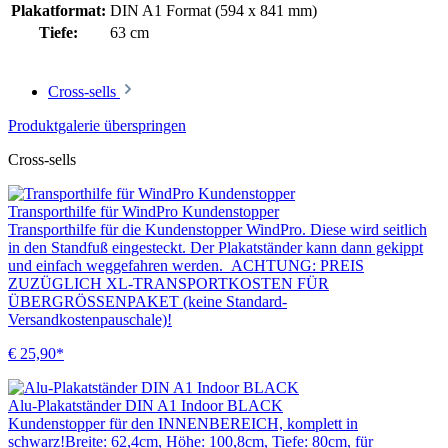
Plakatformat:
DIN A1 Format (594 x 841 mm)
Tiefe:
63 cm
Cross-sells
Produktgalerie überspringen
Cross-sells
Transporthilfe für WindPro Kundenstopper
Transporthilfe für die Kundenstopper WindPro. Diese wird seitlich
in den Standfuß eingesteckt. Der Plakatständer kann dann gekippt
und einfach weggefahren werden. ACHTUNG: PREIS
ZUZÜGLICH XL-TRANSPORTKOSTEN FÜR
ÜBERGRÖSSENPAKET (keine Standard-
Versandkostenpauschale)!
€ 25,90*
Alu-Plakatständer DIN A1 Indoor BLACK
Kundenstopper für den INNENBEREICH, komplett in
schwarz!Breite: 62,4cm, Höhe: 100,8cm, Tiefe: 80cm, für