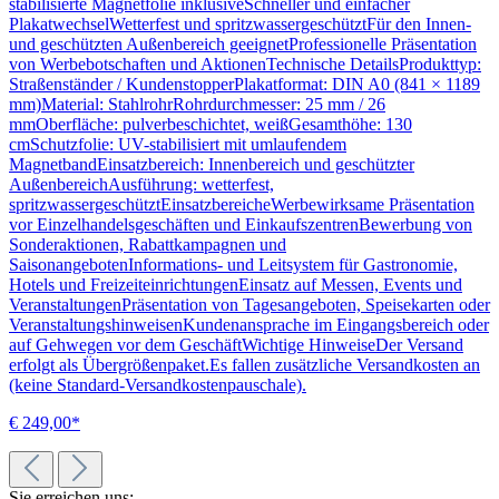
stabilisierte Magnetfolie inklusiveSchneller und einfacher
PlakatwechselWetterfest und spritzwassergeschütztFür den Innen-
und geschützten Außenbereich geeignetProfessionelle Präsentation
von Werbebotschaften und AktionenTechnische DetailsProdukttyp:
Straßenständer / KundenstopperPlakatformat: DIN A0 (841 × 1189
mm)Material: StahlrohrRohrdurchmesser: 25 mm / 26
mmOberfläche: pulverbeschichtet, weißGesamthöhe: 130
cmSchutzfolie: UV-stabilisiert mit umlaufendem
MagnetbandEinsatzbereich: Innenbereich und geschützter
AußenbereichAusführung: wetterfest,
spritzwassergeschütztEinsatzbereicheWerbewirksame Präsentation
vor Einzelhandelsgeschäften und EinkaufszentrenBewerbung von
Sonderaktionen, Rabattkampagnen und
SaisonangebotenInformations- und Leitsystem für Gastronomie,
Hotels und FreizeiteinrichtungenEinsatz auf Messen, Events und
VeranstaltungenPräsentation von Tagesangeboten, Speisekarten oder
VeranstaltungshinweisenKundenansprache im Eingangsbereich oder
auf Gehwegen vor dem GeschäftWichtige HinweiseDer Versand
erfolgt als Übergrößenpaket.Es fallen zusätzliche Versandkosten an
(keine Standard-Versandkostenpauschale).
€ 249,00*
Sie erreichen uns: