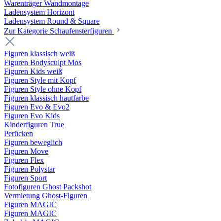
Warenträger Wandmontage
Ladensystem Horizont
Ladensystem Round & Square
Zur Kategorie Schaufenster­figuren
Figuren klassisch weiß
Figuren Bodysculpt Mos
Figuren Kids weiß
Figuren Style mit Kopf
Figuren Style ohne Kopf
Figuren klassisch hautfarbe
Figuren Evo & Evo2
Figuren Evo Kids
Kinderfiguren True
Perücken
Figuren beweglich
Figuren Move
Figuren Flex
Figuren Polystar
Figuren Sport
Fotofiguren Ghost Packshot
Vermietung Ghost-Figuren
Figuren MAGIC
Figuren MAGIC