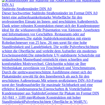
Stahlrohr-Straßenständer DIN A0
Dieser hochwertige Stahlrohr-Straßenständer im Format DIN A0
bietet eine aufmerksamkeitsstarke Werbefläche für den
professionellen Einsatz im Innen- und geschützten Außenbereich.
Dank seiner robusten Konstruktion eignet sich der Kundenstopper
ideal für die wirkungsvolle Präsentation von Aktionen, Angeboten
und Informationen vor Geschäften, Restaurants oder auf
Veranstaltungen.Die stabile Stahlrohrkonstruktion mit einem
Rohrdurchmesser von 25 bzw. 26 mm sorgt für eine hohe
Standfestigkeit und Langlebigkeit. Die weiße Pulverbeschichtung
schützt die Oberfläche und verleiht dem Aufsteller ein modernes
Erscheinungsbild.Die mitgelieferte UV-stabilisierte Schutzfolie mit
umlaufendem Magnetband ermöglicht einen schnellen und
komfortablen Motivwechsel. Gleichzeitig schützt sie Ihre
Werbeplakate zuverlässig vor Feuchtigkeit und Verschmutzung.
Durch die spritzwassergeschützte Ausführung eignet sich der
Plakatständer sowohl für den Innenbereich als auch für den
geschützten Außeneinsatz.Mit seinem großzügigen DIN-A0-Format
sorgt der Straßenaufsteller für maximale Sichtbarkeit und eine
effektive Kundenansprache.Eigenschaften & VorteileStabiler
Kundenstopper aus StahlrohrGeeignet für Plakate im Format DIN
A0 (841 × 1189 mm)Robuste Konstruktion mit hoher
StandfestigkeitPulverbeschichtete Oberfläche in WeißUV-