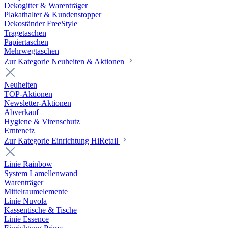
Dekogitter & Warenträger
Plakathalter & Kundenstopper
Dekoständer FreeStyle
Tragetaschen
Papiertaschen
Mehrwegtaschen
Zur Kategorie Neuheiten & Aktionen
Neuheiten
TOP-Aktionen
Newsletter-Aktionen
Abverkauf
Hygiene & Virenschutz
Erntenetz
Zur Kategorie Einrichtung HiRetail
Linie Rainbow
System Lamellenwand
Warenträger
Mittelraumelemente
Linie Nuvola
Kassentische & Tische
Linie Essence