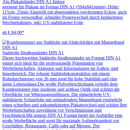
Alu-Plakatständer DIN A1 Indoor
geeignet für Plakate im Format DIN A1 (594x841mmm), Höhe:
115cm, 25mm Aluprofil mit abgerundeten verchromten Ecken, auch
im Freien verwendbar, schneller Posterwechsel durch beidseitigen
Wechselrahmen, inkl. UV-stabilisierter Folie
ab € 84,00*
Stahlrohr-Straßenständer DIN A1
Dieser hochwertige Stahlrohr-Straßenständer im Format DIN A1
eignet sich ideal für die professionelle Präsentation von
Werbebotschaften, Aktionen und Informationen im Außen- und
Innenbereich. Die robuste Stahlrohrkonstruktion mit einem
Rohrdurchmesser von 26 mm sorgt für hohe Stabilität und eine
lange Lebensdauer.Die weiße Pulverbeschichtung verleiht dem
Kundenstopper eine moderne und zeitlose Optik und schützt die
Oberfläche vor Witterungseinflüssen. Die mitgelieferte UV-
stabilisierte Schutzfolie mit umlaufendem Magnetband ermöglicht
einen schnellen und unkomplizierten Plakatwechsel und schützt Ihre
Werbebotschaften zuverlässig vor Verschmutzung und
Feuchtigkeit.Mit seinem DIN A1 Format bietet der Aufsteller eine
große Werbefläche und sorgt für maximale Aufmerksamkeit vor
Geschäften, Restaurants, Cafés oder auf Messen. Der