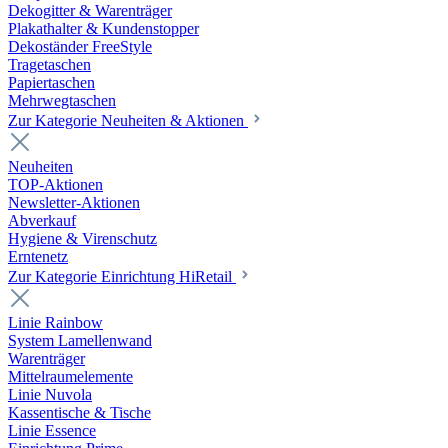
Dekogitter & Warenträger
Plakathalter & Kundenstopper
Dekoständer FreeStyle
Tragetaschen
Papiertaschen
Mehrwegtaschen
Zur Kategorie Neuheiten & Aktionen
Neuheiten
TOP-Aktionen
Newsletter-Aktionen
Abverkauf
Hygiene & Virenschutz
Erntenetz
Zur Kategorie Einrichtung HiRetail
Linie Rainbow
System Lamellenwand
Warenträger
Mittelraumelemente
Linie Nuvola
Kassentische & Tische
Linie Essence