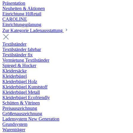
Präsentation
Neuheiten & Aktionen
Einrichtung HiRetail
CAROLINE
Einrichtungsplanung
Zur Kategorie Laden­ausstattung
Textilständer
Textilständer fahrbar
Textilständer fix
Vermietung Textilständer
Spiegel & Hocker
Kleidersäcke
Kleiderbügel
Kleiderbügel Holz
Kleiderbügel Kunststoff
Kleiderbügel Metall
Kleiderbügel Ecofriendly
Schütten & Vitrinen
Preisauszeichnung
Größenauszeichnung
Ladensystem New Generation
Grundsystem
Warenträger