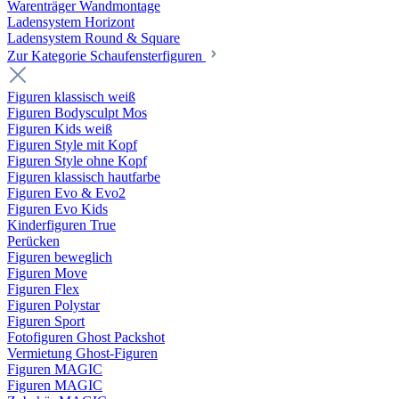
Warenträger Wandmontage
Ladensystem Horizont
Ladensystem Round & Square
Zur Kategorie Schaufenster­figuren
Figuren klassisch weiß
Figuren Bodysculpt Mos
Figuren Kids weiß
Figuren Style mit Kopf
Figuren Style ohne Kopf
Figuren klassisch hautfarbe
Figuren Evo & Evo2
Figuren Evo Kids
Kinderfiguren True
Perücken
Figuren beweglich
Figuren Move
Figuren Flex
Figuren Polystar
Figuren Sport
Fotofiguren Ghost Packshot
Vermietung Ghost-Figuren
Figuren MAGIC
Figuren MAGIC