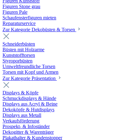
Figuren Kunststoff
Figuren Stone grau
Figuren Pale
Schaufensterfiguren mieten
Reparaturservice
Zur Kategorie Dekobüsten & Torsen
Schneiderbüsten
Büsten mit Holzarme
Kunststofftorsen
Styroporbüsten
Umweltfreundliche Torsen
Torsen mit Kopf und Armen
Zur Kategorie Präsentation
Displays & Köpfe
Schmuckdisplays & Hände
Displays aus Acryl & Beine
Dekoköpfe & Hutdisplays
Displays aus Metall
Verkaufsförderung
Prospekt- & Infoständer
Dekogitter & Warenträger
Plakathalter & Kundenstopper