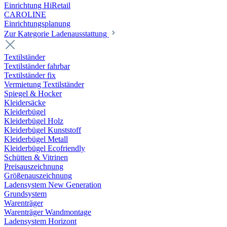
Einrichtung HiRetail
CAROLINE
Einrichtungsplanung
Zur Kategorie Laden­ausstattung
Textilständer
Textilständer fahrbar
Textilständer fix
Vermietung Textilständer
Spiegel & Hocker
Kleidersäcke
Kleiderbügel
Kleiderbügel Holz
Kleiderbügel Kunststoff
Kleiderbügel Metall
Kleiderbügel Ecofriendly
Schütten & Vitrinen
Preisauszeichnung
Größenauszeichnung
Ladensystem New Generation
Grundsystem
Warenträger
Warenträger Wandmontage
Ladensystem Horizont