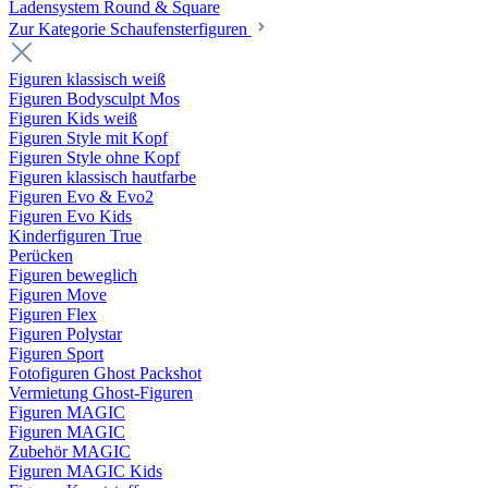
Ladensystem Round & Square
Zur Kategorie Schaufenster­figuren
Figuren klassisch weiß
Figuren Bodysculpt Mos
Figuren Kids weiß
Figuren Style mit Kopf
Figuren Style ohne Kopf
Figuren klassisch hautfarbe
Figuren Evo & Evo2
Figuren Evo Kids
Kinderfiguren True
Perücken
Figuren beweglich
Figuren Move
Figuren Flex
Figuren Polystar
Figuren Sport
Fotofiguren Ghost Packshot
Vermietung Ghost-Figuren
Figuren MAGIC
Figuren MAGIC
Zubehör MAGIC
Figuren MAGIC Kids