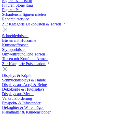
Figuren Kunststoff
Figuren Stone grau
Figuren Pale
Schaufensterfiguren mieten
Reparaturservice
Zur Kategorie Dekobüsten & Torsen
Schneiderbüsten
Büsten mit Holzarme
Kunststofftorsen
Styroporbüsten
Umweltfreundliche Torsen
Torsen mit Kopf und Armen
Zur Kategorie Präsentation
Displays & Köpfe
Schmuckdisplays & Hände
Displays aus Acryl & Beine
Dekoköpfe & Hutdisplays
Displays aus Metall
Verkaufsförderung
Prospekt- & Infoständer
Dekogitter & Warenträger
Plakathalter & Kundenstopper