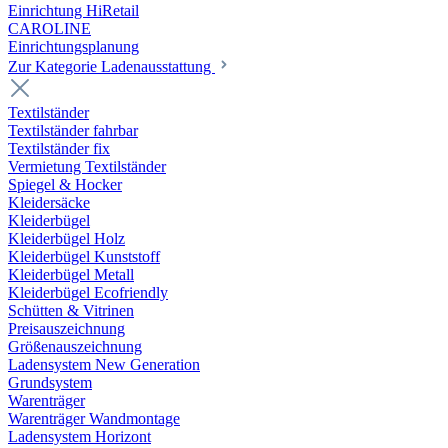
Einrichtung HiRetail
CAROLINE
Einrichtungsplanung
Zur Kategorie Laden­ausstattung
Textilständer
Textilständer fahrbar
Textilständer fix
Vermietung Textilständer
Spiegel & Hocker
Kleidersäcke
Kleiderbügel
Kleiderbügel Holz
Kleiderbügel Kunststoff
Kleiderbügel Metall
Kleiderbügel Ecofriendly
Schütten & Vitrinen
Preisauszeichnung
Größenauszeichnung
Ladensystem New Generation
Grundsystem
Warenträger
Warenträger Wandmontage
Ladensystem Horizont