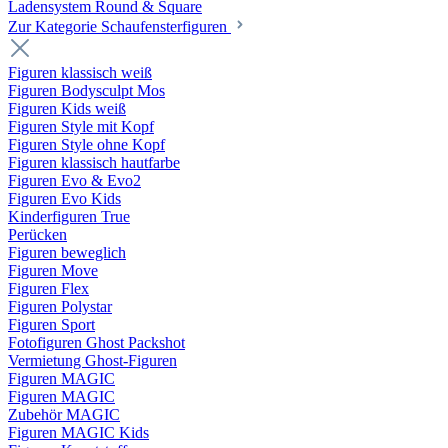
Ladensystem Round & Square
Zur Kategorie Schaufenster­figuren
Figuren klassisch weiß
Figuren Bodysculpt Mos
Figuren Kids weiß
Figuren Style mit Kopf
Figuren Style ohne Kopf
Figuren klassisch hautfarbe
Figuren Evo & Evo2
Figuren Evo Kids
Kinderfiguren True
Perücken
Figuren beweglich
Figuren Move
Figuren Flex
Figuren Polystar
Figuren Sport
Fotofiguren Ghost Packshot
Vermietung Ghost-Figuren
Figuren MAGIC
Figuren MAGIC
Zubehör MAGIC
Figuren MAGIC Kids