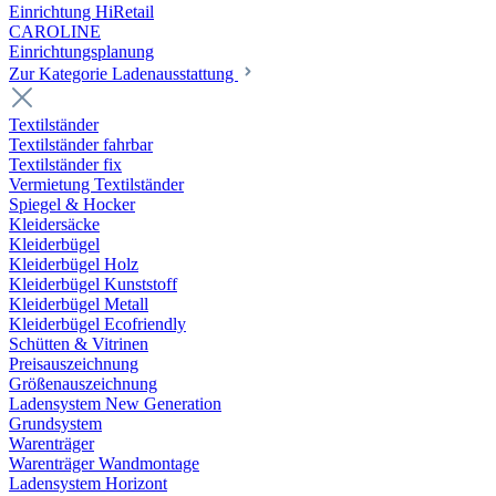
Einrichtung HiRetail
CAROLINE
Einrichtungsplanung
Zur Kategorie Laden­ausstattung
Textilständer
Textilständer fahrbar
Textilständer fix
Vermietung Textilständer
Spiegel & Hocker
Kleidersäcke
Kleiderbügel
Kleiderbügel Holz
Kleiderbügel Kunststoff
Kleiderbügel Metall
Kleiderbügel Ecofriendly
Schütten & Vitrinen
Preisauszeichnung
Größenauszeichnung
Ladensystem New Generation
Grundsystem
Warenträger
Warenträger Wandmontage
Ladensystem Horizont