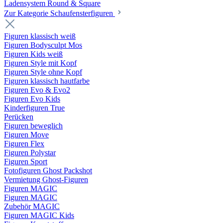
Ladensystem Round & Square
Zur Kategorie Schaufenster­figuren
Figuren klassisch weiß
Figuren Bodysculpt Mos
Figuren Kids weiß
Figuren Style mit Kopf
Figuren Style ohne Kopf
Figuren klassisch hautfarbe
Figuren Evo & Evo2
Figuren Evo Kids
Kinderfiguren True
Perücken
Figuren beweglich
Figuren Move
Figuren Flex
Figuren Polystar
Figuren Sport
Fotofiguren Ghost Packshot
Vermietung Ghost-Figuren
Figuren MAGIC
Figuren MAGIC
Zubehör MAGIC
Figuren MAGIC Kids