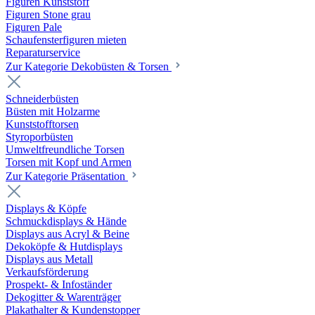
Figuren Kunststoff
Figuren Stone grau
Figuren Pale
Schaufensterfiguren mieten
Reparaturservice
Zur Kategorie Dekobüsten & Torsen
Schneiderbüsten
Büsten mit Holzarme
Kunststofftorsen
Styroporbüsten
Umweltfreundliche Torsen
Torsen mit Kopf und Armen
Zur Kategorie Präsentation
Displays & Köpfe
Schmuckdisplays & Hände
Displays aus Acryl & Beine
Dekoköpfe & Hutdisplays
Displays aus Metall
Verkaufsförderung
Prospekt- & Infoständer
Dekogitter & Warenträger
Plakathalter & Kundenstopper