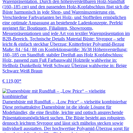
Warenpräsentation. Durch den höhenverstellbaren Holz-Standfuß
(160–185 cm) und den passenden Holz-Kopfabschluss fügt sich die
Büste harmonisch in jede Shop- und Wareninszenierung ein.
Verschiedene Farbvarianten bei Holz- und Stoffteilen ermöglichen
eine optimale Anpassung an bestehende Ladenkonzepte. Perfekt
geeignet für: Boutiquen, Filialisten, Showrooms,
Messepräsentationen und jede Art von textiler Warenpräsentation im
B2B-Bereich. Technische Details Material Büste: Styropor – sehr
leicht & einfach steckbar Überzug: Knitterfreier Polyamid-Bezug
Maße: 84 / 64 / 88 cm Konfektionsgröße: 36/38 Höhenverstellung:
160–185 cm Standfuß: stabiler Dreifuß aus Holz Kopfabschluss:
Holz, passend zum Fuß Farbauswahl Holzteile wahlweise in:
Hellholz Dunkelholz Weiß Schwarz Überzug wahlweise in: Beige
Schwarz Weiß Braun
€ 119,00*
Damenbüste mit Rundfuß – „Low Price“ – vielseitig kombinierbar
Diese preisattraktive Damenbüste ist die ideale Lösung für
Modehändler, die eine flexible, leichte und optisch ansprechende
Präsentationsmöglichkeit suchen. Die Büste besteht aus robustem,
dennoch leichtem Styropor und lässt sich mühelos stecken sowie
individuell ausstatten. Der hochwertige Polyamid-Überzug sorgt für