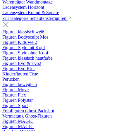
Warenträger Wandmontage
Ladensystem Horizont
Ladensystem Round & Square
Zur Kategorie Schaufenster­figuren
Figuren klassisch weiß
Figuren Bodysculpt Mos
Figuren Kids weiß
Figuren Style mit Kopf
Figuren Style ohne Kopf
Figuren klassisch hautfarbe
Figuren Evo & Evo2
Figuren Evo Kids
Kinderfiguren True
Perücken
Figuren beweglich
Figuren Move
Figuren Flex
Figuren Polystar
Figuren Sport
Fotofiguren Ghost Packshot
Vermietung Ghost-Figuren
Figuren MAGIC
Figuren MAGIC