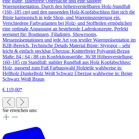
eine glatte, faltenfreie Oberfläche und eine saubere
Warenpräsentation. Durch den höhenverstellbaren Holz-Standfuß
(160–185 cm) und den passenden Holz-Kopfabschluss fügt sich die
Büste harmonisch in jede Shop- und Wareninszenierung ein.
Verschiedene Farbvarianten bei Holz- und Stoffteilen ermöglichen
eine optimale Anpassung an bestehende Ladenkonzepte. Perfekt
geeignet für: Boutiquen, Filialisten, Showrooms,
Messepräsentationen und jede Art von textiler Warenpräsentation im
B2B-Bereich. Technische Details Material Büste: Styropor – sehr
leicht & einfach steckbar Überzug: Knitterfreier Polyamid-Bezug
Maße: 84 / 64 / 88 cm Konfektionsgröße: 36/38 Höhenverstellung:
160–185 cm Standfuß: stabiler Rundfuß aus Holz Kopfabschluss:
Holz, passend zum Fuß Farbauswahl Holzteile wahlweise in:
Hellholz Dunkelholz Weiß Schwarz Überzug wahlweise in: Beige
Schwarz Weiß Braun
€ 119,00*
Sie erreichen uns: