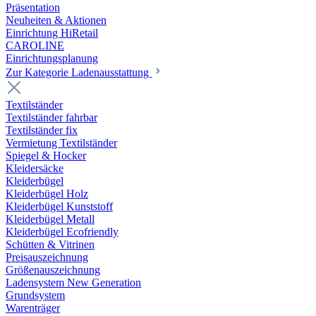
Präsentation
Neuheiten & Aktionen
Einrichtung HiRetail
CAROLINE
Einrichtungsplanung
Zur Kategorie Laden­ausstattung
Textilständer
Textilständer fahrbar
Textilständer fix
Vermietung Textilständer
Spiegel & Hocker
Kleidersäcke
Kleiderbügel
Kleiderbügel Holz
Kleiderbügel Kunststoff
Kleiderbügel Metall
Kleiderbügel Ecofriendly
Schütten & Vitrinen
Preisauszeichnung
Größenauszeichnung
Ladensystem New Generation
Grundsystem
Warenträger