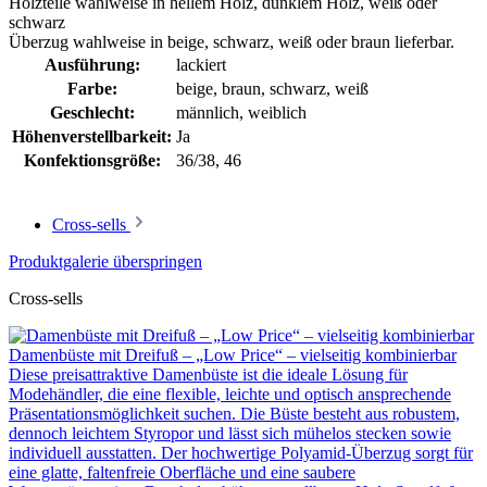
Holzteile wahlweise in hellem Holz, dunklem Holz, weiß oder
schwarz
Überzug wahlweise in beige, schwarz, weiß oder braun lieferbar.
Ausführung:
lackiert
Farbe:
beige
, braun
, schwarz
, weiß
Geschlecht:
männlich
, weiblich
Höhenverstellbarkeit:
Ja
Konfektionsgröße:
36/38
, 46
Cross-sells
Produktgalerie überspringen
Cross-sells
Damenbüste mit Dreifuß – „Low Price“ – vielseitig kombinierbar
Diese preisattraktive Damenbüste ist die ideale Lösung für
Modehändler, die eine flexible, leichte und optisch ansprechende
Präsentationsmöglichkeit suchen. Die Büste besteht aus robustem,
dennoch leichtem Styropor und lässt sich mühelos stecken sowie
individuell ausstatten. Der hochwertige Polyamid-Überzug sorgt für
eine glatte, faltenfreie Oberfläche und eine saubere