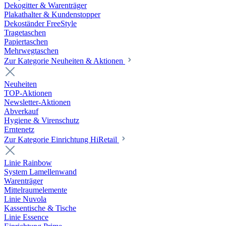
Dekogitter & Warenträger
Plakathalter & Kundenstopper
Dekoständer FreeStyle
Tragetaschen
Papiertaschen
Mehrwegtaschen
Zur Kategorie Neuheiten & Aktionen
Neuheiten
TOP-Aktionen
Newsletter-Aktionen
Abverkauf
Hygiene & Virenschutz
Erntenetz
Zur Kategorie Einrichtung HiRetail
Linie Rainbow
System Lamellenwand
Warenträger
Mittelraumelemente
Linie Nuvola
Kassentische & Tische
Linie Essence