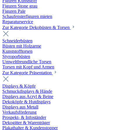
Figuren Kunststoff
Figuren Stone grau
Figuren Pale
Schaufensterfiguren mieten
Reparaturservice
Zur Kategorie Dekobüsten & Torsen
Schneiderbüsten
Büsten mit Holzarme
Kunststofftorsen
Styroporbüsten
Umweltfreundliche Torsen
Torsen mit Kopf und Armen
Zur Kategorie Präsentation
Displays & Köpfe
Schmuckdisplays & Hände
Displays aus Acryl & Beine
Dekoköpfe & Hutdisplays
Displays aus Metall
Verkaufsförderung
Prospekt- & Infoständer
Dekogitter & Warenträger
Plakathalter & Kundenstopper