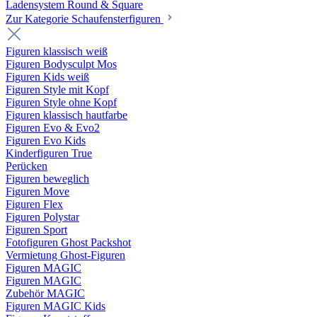
Ladensystem Round & Square
Zur Kategorie Schaufenster­figuren
Figuren klassisch weiß
Figuren Bodysculpt Mos
Figuren Kids weiß
Figuren Style mit Kopf
Figuren Style ohne Kopf
Figuren klassisch hautfarbe
Figuren Evo & Evo2
Figuren Evo Kids
Kinderfiguren True
Perücken
Figuren beweglich
Figuren Move
Figuren Flex
Figuren Polystar
Figuren Sport
Fotofiguren Ghost Packshot
Vermietung Ghost-Figuren
Figuren MAGIC
Figuren MAGIC
Zubehör MAGIC
Figuren MAGIC Kids