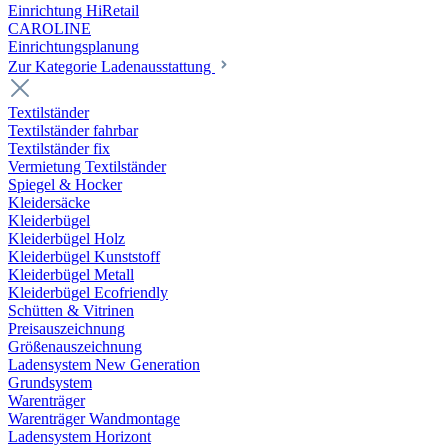
Einrichtung HiRetail
CAROLINE
Einrichtungsplanung
Zur Kategorie Laden­ausstattung
Textilständer
Textilständer fahrbar
Textilständer fix
Vermietung Textilständer
Spiegel & Hocker
Kleidersäcke
Kleiderbügel
Kleiderbügel Holz
Kleiderbügel Kunststoff
Kleiderbügel Metall
Kleiderbügel Ecofriendly
Schütten & Vitrinen
Preisauszeichnung
Größenauszeichnung
Ladensystem New Generation
Grundsystem
Warenträger
Warenträger Wandmontage
Ladensystem Horizont