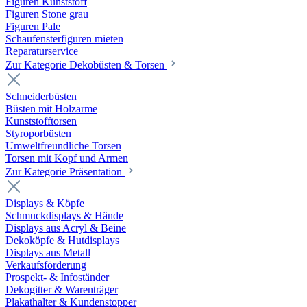
Figuren Kunststoff
Figuren Stone grau
Figuren Pale
Schaufensterfiguren mieten
Reparaturservice
Zur Kategorie Dekobüsten & Torsen
Schneiderbüsten
Büsten mit Holzarme
Kunststofftorsen
Styroporbüsten
Umweltfreundliche Torsen
Torsen mit Kopf und Armen
Zur Kategorie Präsentation
Displays & Köpfe
Schmuckdisplays & Hände
Displays aus Acryl & Beine
Dekoköpfe & Hutdisplays
Displays aus Metall
Verkaufsförderung
Prospekt- & Infoständer
Dekogitter & Warenträger
Plakathalter & Kundenstopper