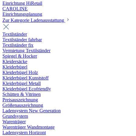
Einrichtung HiRetail
CAROLINE
Einrichtungsplanung
Zur Kategorie Laden­ausstattung
Textilständer
Textilständer fahrbar
Textilständer fix
Vermietung Textilständer
Spiegel & Hocker
Kleidersäcke
Kleiderbügel
Kleiderbügel Holz
Kleiderbügel Kunststoff
Kleiderbügel Metall
Kleiderbügel Ecofriendly
Schütten & Vitrinen
Preisauszeichnung
Größenauszeichnung
Ladensystem New Generation
Grundsystem
Warenträger
Warenträger Wandmontage
Ladensystem Horizont