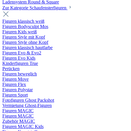
Ladensystem Round & Square
Zur Kategorie Schaufenster­figuren
Figuren klassisch weiß
Figuren Bodysculpt Mos
Figuren Kids weiß
Figuren Style mit Kopf
Figuren Style ohne Kopf
Figuren klassisch hautfarbe
Figuren Evo & Evo2
Figuren Evo Kids
Kinderfiguren True
Perücken
Figuren beweglich
Figuren Move
Figuren Flex
Figuren Polystar
Figuren Sport
Fotofiguren Ghost Packshot
Vermietung Ghost-Figuren
Figuren MAGIC
Figuren MAGIC
Zubehör MAGIC
Figuren MAGIC Kids