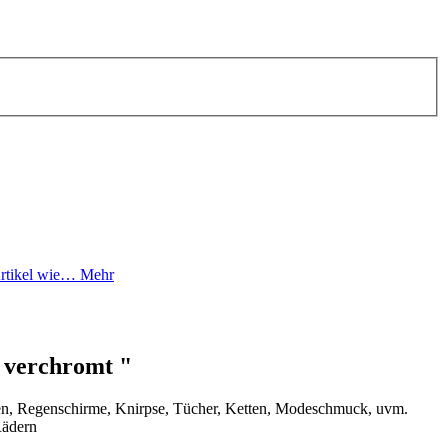
 Artikel wie…
Mehr
 verchromt "
cken, Regenschirme, Knirpse, Tücher, Ketten, Modeschmuck, uvm.
Rädern