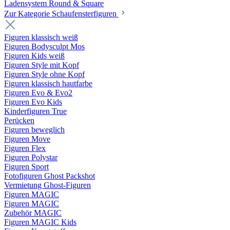
Ladensystem Round & Square
Zur Kategorie Schaufenster­figuren
Figuren klassisch weiß
Figuren Bodysculpt Mos
Figuren Kids weiß
Figuren Style mit Kopf
Figuren Style ohne Kopf
Figuren klassisch hautfarbe
Figuren Evo & Evo2
Figuren Evo Kids
Kinderfiguren True
Perücken
Figuren beweglich
Figuren Move
Figuren Flex
Figuren Polystar
Figuren Sport
Fotofiguren Ghost Packshot
Vermietung Ghost-Figuren
Figuren MAGIC
Figuren MAGIC
Zubehör MAGIC
Figuren MAGIC Kids