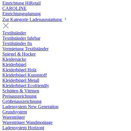
Einrichtung HiRetail
CAROLINE
Einrichtungsplanung
Zur Kategorie Laden­ausstattung
Textilständer
Textilständer fahrbar
Textilständer fix
Vermietung Textilständer
Spiegel & Hocker
Kleidersäcke
Kleiderbügel
Kleiderbügel Holz
Kleiderbügel Kunststoff
Kleiderbügel Metall
Kleiderbügel Ecofriendly
Schütten & Vitrinen
Preisauszeichnung
Größenauszeichnung
Ladensystem New Generation
Grundsystem
Warenträger
Warenträger Wandmontage
Ladensystem Horizont