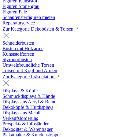
Figuren Kunststoff
Figuren Stone grau
Figuren Pale
Schaufensterfiguren mieten
Reparaturservice
Zur Kategorie Dekobüsten & Torsen
Schneiderbüsten
Büsten mit Holzarme
Kunststofftorsen
Styroporbüsten
Umweltfreundliche Torsen
Torsen mit Kopf und Armen
Zur Kategorie Präsentation
Displays & Köpfe
Schmuckdisplays & Hände
Displays aus Acryl & Beine
Dekoköpfe & Hutdisplays
Displays aus Metall
Verkaufsförderung
Prospekt- & Infoständer
Dekogitter & Warenträger
Plakathalter & Kundenstopper