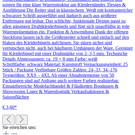
sorgen für eine klare Warenstruktur am Kleiderständer. Design &
Ausführung Die Reiter sind in klassischem Weiß mit kontrastreicher
schwarzer Schrift ausgeführt und dadurch auch aus größerer
Entfernung gut lesbar. Das schlichte, funktionale Design passt zu
allen gängigen Drahtkleiderbügeln und fügt sich unauffällig in jede
Warenpräsentation ein. Funktion & Anwendung Dank der offenen
Steckform lassen sich die Größenreiter schnell und einfach auf den
Haken des Kleiderbügels aufclipsen. Sie sitzen sicher und
verrutschen nicht, auch bei häufigem Umhängen der Ware. Geeignet
für Kleiderbügel mit einer Drahtstärke von 2–3,5 mm. Technische
Details Abmessungen: ca. 19 × 8 mm Farbe: weiß
Schriftfarbe: schwarz Material: Kunststoff Verpackungseinheit: 25
Stück / Packung Verfügbare Größen Zahlen: 24–33, 34–176
Textgrößen: XXS – 4XL Ab einer Abnahmemenge von 50
Packungen sind auf Anfrage auch weitere Farben realisierbar.
Einsatzbereiche Modefachhandel & Filialketten Boutiquen &
Showrooms Lager & Warenlogistik Verkaufsaktionen &
Saisonflächen
€ 3,60*
Sie erreichen uns: