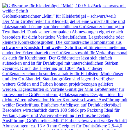
Größenkennzeichner „Mini“ für Kleiderbügel – schwarz/weiß
Der Mini-Größenreiter für Kleiderbügel ist eine wirtschaftliche und
platzsparende Lösung zur übersichtlichen Größenauszeichnung im
Textilhandel. Dank seiner kompakten Abmessungen eignet er sich
besonders für dicht bestückte Verkaufsflächen, Lagerbereiche oder
kleinere Konfektionsgrößen. Die kontrastreiche Kombination aus
schwarzem Kunststoff mit weißer Schrift sorgt für eine schnelle und
eindeutige Erkennbarkeit der Größen – sowohl für Verkaufspersonal
als auch für Kund:innen. Der Größenreiter lässt sich einfach
aufstecken und ist für Drahtbügel mit unterschiedlichen Stärken
geeignet. Durch die Lieferung im 100er-Pack ist dieser
Größenauszeichner besonders attraktiv für Filialisten, Modehäuser
und den Großhandel. Standardgrößen sind lagernd verfügbar,
weitere Größen und Farben können projektbezogen geliefert
werden. Eigenschaften & Vorteile Günstiger Mini-Größenreiter für
professionelle Größensortierung Platzsparendes Design – ideal für
dichte Warenpräsentation Hoher Kontrast: schwarze Ausführung mit
weißer Beschriftung Einfaches Aufclipsen auf Drahtkleiderbügel
Besonders wirtschaftlich durch 100 Stück pro Packung Ideal für
Verkauf, Lager und Warenvorbereitung Technische Details
Ausführung: Größenreiter „Mini“ Farbe: schwarz mit weißer Schrift
Abmessungen: ca. 13 × 9 mm Geeignet für Drahtstärken: 2,5–4,0