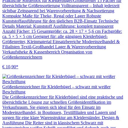
Praktische Sortierbox für Kleiderbügel-Größenreiter 15 Fächer für
übersichtliche Größensortierung Volltransparent – Inhalt jederzeit
sichtbar Zeitsparend bei Warenvorbereitung & Nachsortierung
Kompakte Maße für Theke, Regal oder Lager Robuste
Kunststoffausführung für den täglichen B2B-Einsatz Technische
Details Material: Kunststoff Ausführung: komplett transparent
Anzahl Fächer: 15 Gesamtgröße: ca. 28 × 17 × 5,6 cm Fachgröße:
ca. 5 × 5 × 5 cm Geeignet für: alle gängigen Kleiderbügel-
Größenreiter, Kleinmaterial Einsatzbereiche Modeeinzelhandel &
Filialisten Textil-Großhandel Lager & Warenvorbereitung
Verkaufstheke & Kassenbereich Organisation von
Größenkennzeichnern
€ 10,90*
Größenkennzeichner für Kleiderbügel – schwarz mit weißer
Beschriftung
Die Größenkennzeichner für Kleiderbügel sind eine praktische und
übersichtliche Lösung zur schnellen Größenidentifikation im
Verkaufsraum. Sie eignen sich ideal für den Einsatz im
Modeeinzelhandel, in Boutiquen, Textilfilialen und Lagern und
sorgen für eine klare Warenstruktur am Kleiderständer. Design &
Ausführung Die Reiter sind in klassischem Schwarz mit
kontrastreicher weißer Schrift ausgeführt und dadurch auch aus