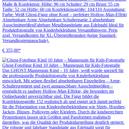
Maße & Konfektion: Höhe: 96 cm Schulter: 29 cm Brust: 55 cm
Taille: 52 cm Hüfte: 60 cm Konfektionsgröße: 104/110 Ausstattung:
Farbe: Weiß Ghost-Figur ohne Kopf – perfekter Hollow-Man-Effekt
Abnehmbare Arme Abnehmbare Schulterpartie 2 abnehmbare
AusschnittgrößenFahrbare Metallstandplatte aus Edelstahl Ideal für
Produktfotografie von Kinderbekleidung Versandhinweis: Preis
zzgl. Versandkosten für XL-Übergrößenpaket (keine Standard-
Versandkostenpauschale).
€ 355,00*
Ghost-Fotofigur Kind 10 Jahre – Mannequin für Kids-Fotografie
Das GHOST-Mannequin Kind – 10 Jahre, weiß wurde speziell für
die professionelle Produktfotografie von Kinderbekleidung
entwickelt. Mit seinen flexibel abnehmbaren Einzelteilen – Arme,
Schultersegment und zwei austauschbare Ausschnittgrößen –
ermöglicht es saubere Hollow-Man-Effekte, die besonders im
Onlinehandel unverzichtbar sind. Die Figur bildet die
Konfektionsgröße 152 realistisch ab und eignet sich damit perfekt
für die Präsentation von Kinderoberbekleidung wie Shirts, Hoodies,
Jacken, Blusen, Pullovern oder Kleidern. Durch die kindgerechten
Proportionen lassen sich Größen und Passformen realistisch
darstellen, was die Qualität der Produktdarstellung deutlich steigert.
Die robuste und fahrbare Standplatte aus Edelstahl sorgt für