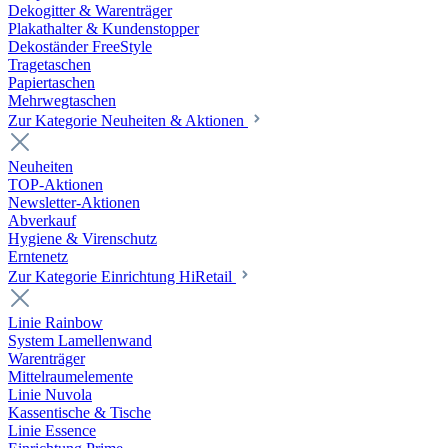
Dekogitter & Warenträger
Plakathalter & Kundenstopper
Dekoständer FreeStyle
Tragetaschen
Papiertaschen
Mehrwegtaschen
Zur Kategorie Neuheiten & Aktionen
Neuheiten
TOP-Aktionen
Newsletter-Aktionen
Abverkauf
Hygiene & Virenschutz
Erntenetz
Zur Kategorie Einrichtung HiRetail
Linie Rainbow
System Lamellenwand
Warenträger
Mittelraumelemente
Linie Nuvola
Kassentische & Tische
Linie Essence