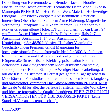
Darstellung von Herrenmode wie Hemden, Jacken, Hoodies,
Oberteilen und Hosen optimiert. Technische Daten Modell: Ghost-
Mannequin PREMIUM – Herr Farbe: Weiß Material: Hochwertiges
Fiberglas / Kunststoff Zerlegbar: 4 Ausschnittteile Unterleib
Innenseiten Oberschenkel Schultern Arme Fixierung: Magnetische
Verbindung Standplatte: 52 × 52 cm, fahrbar, 360° drehbar mit
exakter Gradeinstellung Höhe: 178 cm Schultern: 51 cm Brust: 94
cm Taille: 74 cm Hüfte: 91 cm Hals: Hals 1: 1 cm, Hals 2: 7 cm
Ausschnitte: Ausschnitt 1: 14,5 cm Ausschnitt 2: 42 cm
Konfektionsgröße: 48/50 Inklusive: Huthalter Vorteile für
Geschäftskunden Premium-Ghost-Mannequin für
hochprofessionelle Produktfotografie Ideal für 360°-Aufnahmen,
Rundumansichten und E-Commerce-Konfiguratoren Präzise
Körpermaße für realistische Kleidungspräsentation Enorme
Zeitersparnis dank magnetischem Modularsystem Sehr stabile,
studiooptimierte Rollen-Standplatte Weniger Nachbearbeitung, da
nur die Kleidung sichtbar ist Perfekt geeignet für Tagesgeschäft in
Modehäusern, Fotostudios und Produktionsstätten Robust, langlebig
und professionell verarbeitet Das Ghost-Mannequin PREMIUM ist
die ideale Wahl für alle, die perfekte Freisteller, schnelle Workflows
und höchste fotografische Qualität benötigen. PREIS ZUZÜGLICH
VERSANDKOSTEN FÜR ÜBERGRÖSSENPAKET (keine
Standard-Versandkostenpauschale)!
€ 1.175,00*