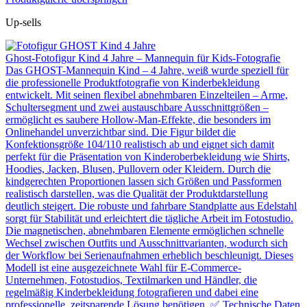
Up-sells
Ghost-Fotofigur Kind 4 Jahre – Mannequin für Kids-Fotografie
Das GHOST-Mannequin Kind – 4 Jahre, weiß wurde speziell für
die professionelle Produktfotografie von Kinderbekleidung
entwickelt. Mit seinen flexibel abnehmbaren Einzelteilen – Arme,
Schultersegment und zwei austauschbare Ausschnittgrößen –
ermöglicht es saubere Hollow-Man-Effekte, die besonders im
Onlinehandel unverzichtbar sind. Die Figur bildet die
Konfektionsgröße 104/110 realistisch ab und eignet sich damit
perfekt für die Präsentation von Kinderoberbekleidung wie Shirts,
Hoodies, Jacken, Blusen, Pullovern oder Kleidern. Durch die
kindgerechten Proportionen lassen sich Größen und Passformen
realistisch darstellen, was die Qualität der Produktdarstellung
deutlich steigert. Die robuste und fahrbare Standplatte aus Edelstahl
sorgt für Stabilität und erleichtert die tägliche Arbeit im Fotostudio.
Die magnetischen, abnehmbaren Elemente ermöglichen schnelle
Wechsel zwischen Outfits und Ausschnittvarianten, wodurch sich
der Workflow bei Serienaufnahmen erheblich beschleunigt. Dieses
Modell ist eine ausgezeichnete Wahl für E-Commerce-
Unternehmen, Fotostudios, Textilmarken und Händler, die
regelmäßig Kinderbekleidung fotografieren und dabei eine
professionelle, zeitsparende Lösung benötigen. ✅ Technische Daten