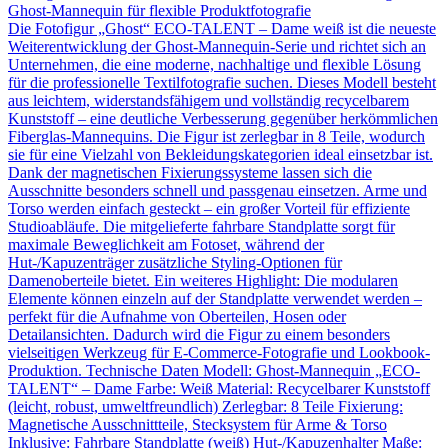
Ghost-Mannequin für flexible Produktfotografie
Die Fotofigur „Ghost“ ECO-TALENT – Dame weiß ist die neueste
Weiterentwicklung der Ghost-Mannequin-Serie und richtet sich an
Unternehmen, die eine moderne, nachhaltige und flexible Lösung
für die professionelle Textilfotografie suchen. Dieses Modell besteht
aus leichtem, widerstandsfähigem und vollständig recycelbarem
Kunststoff – eine deutliche Verbesserung gegenüber herkömmlichen
Fiberglas-Mannequins. Die Figur ist zerlegbar in 8 Teile, wodurch
sie für eine Vielzahl von Bekleidungskategorien ideal einsetzbar ist.
Dank der magnetischen Fixierungssysteme lassen sich die
Ausschnitte besonders schnell und passgenau einsetzen. Arme und
Torso werden einfach gesteckt – ein großer Vorteil für effiziente
Studioabläufe. Die mitgelieferte fahrbare Standplatte sorgt für
maximale Beweglichkeit am Fotoset, während der
Hut-/Kapuzenträger zusätzliche Styling-Optionen für
Damenoberteile bietet. Ein weiteres Highlight: Die modularen
Elemente können einzeln auf der Standplatte verwendet werden –
perfekt für die Aufnahme von Oberteilen, Hosen oder
Detailansichten. Dadurch wird die Figur zu einem besonders
vielseitigen Werkzeug für E-Commerce-Fotografie und Lookbook-
Produktion. Technische Daten Modell: Ghost-Mannequin „ECO-
TALENT“ – Dame Farbe: Weiß Material: Recycelbarer Kunststoff
(leicht, robust, umweltfreundlich) Zerlegbar: 8 Teile Fixierung:
Magnetische Ausschnittteile, Stecksystem für Arme & Torso
Inklusive: Fahrbare Standplatte (weiß) Hut-/Kapuzenhalter Maße: