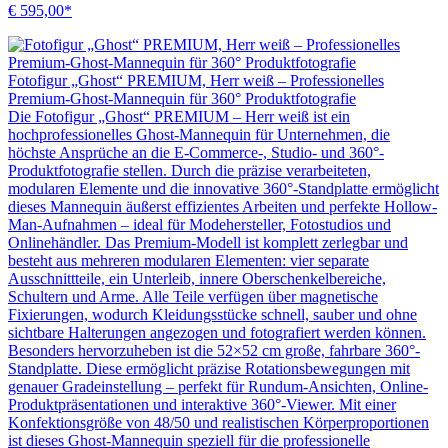
€ 595,00*
Fotofigur „Ghost“ PREMIUM, Herr weiß – Professionelles
Premium-Ghost-Mannequin für 360° Produktfotografie
Die Fotofigur „Ghost“ PREMIUM – Herr weiß ist ein
hochprofessionelles Ghost-Mannequin für Unternehmen, die
höchste Ansprüche an die E-Commerce-, Studio- und 360°-
Produktfotografie stellen. Durch die präzise verarbeiteten,
modularen Elemente und die innovative 360°-Standplatte ermöglicht
dieses Mannequin äußerst effizientes Arbeiten und perfekte Hollow-
Man-Aufnahmen – ideal für Modehersteller, Fotostudios und
Onlinehändler. Das Premium-Modell ist komplett zerlegbar und
besteht aus mehreren modularen Elementen: vier separate
Ausschnittteile, ein Unterleib, innere Oberschenkelbereiche,
Schultern und Arme. Alle Teile verfügen über magnetische
Fixierungen, wodurch Kleidungsstücke schnell, sauber und ohne
sichtbare Halterungen angezogen und fotografiert werden können.
Besonders hervorzuheben ist die 52×52 cm große, fahrbare 360°-
Standplatte. Diese ermöglicht präzise Rotationsbewegungen mit
genauer Gradeinstellung – perfekt für Rundum-Ansichten, Online-
Produktpräsentationen und interaktive 360°-Viewer. Mit einer
Konfektionsgröße von 48/50 und realistischen Körperproportionen
ist dieses Ghost-Mannequin speziell für die professionelle