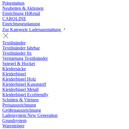
Präsentation
Neuheiten & Aktionen
Einrichtung HiRetail
CAROLINE
Einrichtungsplanung
Zur Kategorie Laden­ausstattung
Textilständer
Textilständer fahrbar
Textilständer fix
Vermietung Textilständer
Spiegel & Hocker
Kleidersäcke
Kleiderbügel
Kleiderbügel Holz
Kleiderbügel Kunststoff
Kleiderbügel Metall
Kleiderbügel Ecofriendly
Schütten & Vitrinen
Preisauszeichnung
Größenauszeichnung
Ladensystem New Generation
Grundsystem
Warenträger