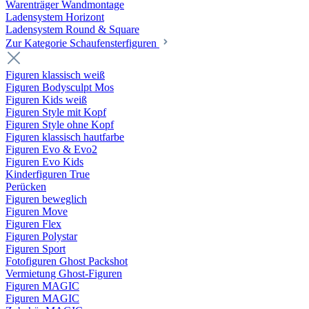
Warenträger Wandmontage
Ladensystem Horizont
Ladensystem Round & Square
Zur Kategorie Schaufenster­figuren
Figuren klassisch weiß
Figuren Bodysculpt Mos
Figuren Kids weiß
Figuren Style mit Kopf
Figuren Style ohne Kopf
Figuren klassisch hautfarbe
Figuren Evo & Evo2
Figuren Evo Kids
Kinderfiguren True
Perücken
Figuren beweglich
Figuren Move
Figuren Flex
Figuren Polystar
Figuren Sport
Fotofiguren Ghost Packshot
Vermietung Ghost-Figuren
Figuren MAGIC
Figuren MAGIC