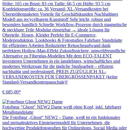
Höhe: 165 cm Brust: 83 cm Taille: 66,5 cm Hüfte: 93,5 cm
Konfektionsgröße: ca. 36 Versand: XL-Versandkosten bei
Übergrößenpaketen Vorteile für Geschäftskunden Nachhaltiges
Modell aus recycelbarem Kunststoff Sehr leicht, robust und
besonders handlich Schnelle Workflow-Prozesse durch magnetische
& steckbare Teile Modular einsetzbar → ideale Lösung für
Oberteile, Hosen, Kleider Perfekt für E-Commerce,
Modeproduktion, Lookbooks & Fotostudios Fahrbare Standplatte
für effizientes Arbeiten Reduzierter Retuscheaufwand dank
perfektem Hollow-Man-Effekt Zukunftssichere, umweltfreundliche
Alternative zu Fiberglas-Modellen Mit dem ECO-TALENT
investieren Unternehmen in ein langlebiges, wirtschaftliches und
modernes Werkzeuge für die tägliche Studioarbeit – effizient,
nachhaltig und professionell. PREIS ZUZÜGLICH XL-
VERSANDKOSTEN FÜR ÜBERGRÖSSENPAKET (keine
Standard-Versandkostenpauschale)!
€ 685,00*
Fotofigur "Ghost" NEW2 Dame weiß ohne Kopf, inkl. fahrbarer
Metallstandplatte
Die Fotofigur „Ghost“ NEW2 – Dame, weiß ist ein funktionales
und preisattraktives Einsteigermodell für Unternehmen, die
hochwertige Produktfotografien für Onlineshops, Social Media oder