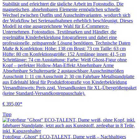
Stabilität und erleichtert die tägliche Arbeit im Fotostudio. Die
magnetischen, abnehmbaren Elemente ermöglichen schnelle
Wechsel zwischen Outfits und Ausschnittvarianten, wodurch sich
der Workflow bei Serienaufnahmen erheblich beschleunigt. Dieses
Modell ist eine ausgezeichnete Wahl für E-Commerce-
Unternehmen, Fotostudios, Textilmarken und Händler, die
regelmäßig Kinderbekleidung fotografieren und dabei eine
professionelle, zeitsparende Lösung benötigen. Technische Daten
Maße & Konfektion: Höhe: 138 cm Brust: 73 cm Taille: 63 cm
Hüfte: 80 cm Konfektionsgröße: 152 Armlänge innen: 41,5 cm
Schrittlänge: 74 cm Ausstattung: Farbe: Weiß Ghost-Figur ohne
Kopf – perfekter Hollow-Man-Effekt Abnehmbare Arme
Abnehmbare Schulterpartie 2 austauschbare Ausschnittgrößen
Ausschnitt 1: 11 cm Ausschnitt 2: 30 cm Fahrbare Metallstandplatte
aus Edelstahl Ideal für Produktfotografie von Kinderbekleidung
Versandhinweis: Preis zzgl. Versandkosten für XL-Übergrößenpaket
(keine Standard-Versandkostenpauschale).
€ 395,00*
Tipp
Fotofigur „Ghost“ ECO-TALENT, Dame weiß – Nachhaltiges