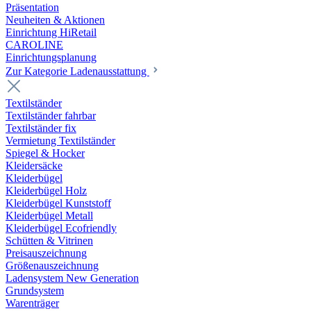
Präsentation
Neuheiten & Aktionen
Einrichtung HiRetail
CAROLINE
Einrichtungsplanung
Zur Kategorie Laden­ausstattung
Textilständer
Textilständer fahrbar
Textilständer fix
Vermietung Textilständer
Spiegel & Hocker
Kleidersäcke
Kleiderbügel
Kleiderbügel Holz
Kleiderbügel Kunststoff
Kleiderbügel Metall
Kleiderbügel Ecofriendly
Schütten & Vitrinen
Preisauszeichnung
Größenauszeichnung
Ladensystem New Generation
Grundsystem
Warenträger