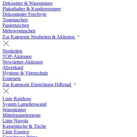
Dekogitter & Warenträger
Plakathalter & Kundenstopper
Dekoständer FreeStyle
Tragetaschen
Papiertaschen
Mehrwegtaschen
Zur Kategorie Neuheiten & Aktionen
Neuheiten
TOP-Aktionen
Newsletter-Aktionen
Abverkauf
Hygiene & Virenschutz
Erntenetz
Zur Kategorie Einrichtung HiRetail
Linie Rainbow
System Lamellenwand
Warenträger
Mittelraumelemente
Linie Nuvola
Kassentische & Tische
Linie Essence