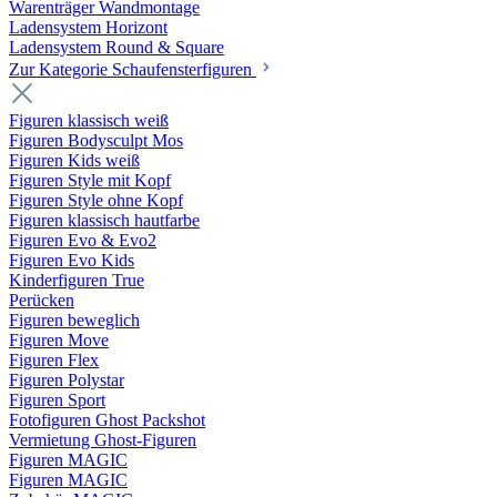
Warenträger Wandmontage
Ladensystem Horizont
Ladensystem Round & Square
Zur Kategorie Schaufenster­figuren
Figuren klassisch weiß
Figuren Bodysculpt Mos
Figuren Kids weiß
Figuren Style mit Kopf
Figuren Style ohne Kopf
Figuren klassisch hautfarbe
Figuren Evo & Evo2
Figuren Evo Kids
Kinderfiguren True
Perücken
Figuren beweglich
Figuren Move
Figuren Flex
Figuren Polystar
Figuren Sport
Fotofiguren Ghost Packshot
Vermietung Ghost-Figuren
Figuren MAGIC
Figuren MAGIC