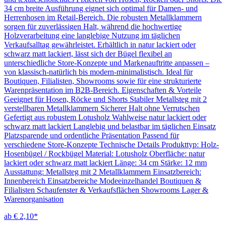
34 cm breite Ausführung eignet sich optimal für Damen- und
Herrenhosen im Retail-Bereich. Die robusten Metallklammern
sorgen für zuverlässigen Halt, während die hochwertige
Holzverarbeitung eine langlebige Nutzung im täglichen
Verkaufsalltag gewährleistet. Erhältlich in natur lackiert oder
schwarz matt lackiert, lässt sich der Bügel flexibel an
unterschiedliche Store-Konzepte und Markenauftritte anpassen –
von klassisch-natürlich bis modern-minimalistisch. Ideal für
Boutiquen, Filialisten, Showrooms sowie für eine strukturierte
Warenpräsentation im B2B-Bereich. Eigenschaften & Vorteile
Geeignet für Hosen, Röcke und Shorts Stabiler Metallsteg mit 2
verstellbaren Metallklammern Sicherer Halt ohne Verrutschen
Gefertigt aus robustem Lotusholz Wahlweise natur lackiert oder
schwarz matt lackiert Langlebig und belastbar im täglichen Einsatz
Platzsparende und ordentliche Präsentation Passend für
verschiedene Store-Konzepte Technische Details Produkttyp: Holz-
Hosenbügel / Rockbügel Material: Lotusholz Oberfläche: natur
lackiert oder schwarz matt lackiert Länge: 34 cm Stärke: 12 mm
Ausstattung: Metallsteg mit 2 Metallklammern Einsatzbereich:
Innenbereich Einsatzbereiche Modeeinzelhandel Boutiquen &
Filialisten Schaufenster & Verkaufsflächen Showrooms Lager &
Warenorganisation
ab € 2,10*