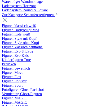
Warenträger Wandmontage
Ladensystem Horizont
Ladensystem Round & Square
Zur Kategorie Schaufenster­figuren
Figuren klassisch weiß
Figuren Bodysculpt Mos
Figuren Kids weiß
Figuren Style mit Kopf
Figuren Style ohne Kopf
Figuren klassisch hautfarbe
Figuren Evo & Evo2
Figuren Evo Kids
Kinderfiguren True
Perücken
Figuren beweglich
Figuren Move
Figuren Flex
Figuren Polystar
Figuren Sport
Fotofiguren Ghost Packshot
Vermietung Ghost-Figuren
Figuren MAGIC
Figuren MAGIC