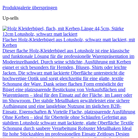
Produktgalerie überspringen
Up-sells
Flacher Holz-Kleiderbügel aus Lotusholz, schwarz matt lackiert, mit
Kerben
Dieser flache Holz-Kleiderbügel aus Lotusholz ist eine klassische
und funktionale Lösung für die professionelle Warenpräsentation im
Modeeinzelhandel. Durch seine schlichte, Ausführung mit Kerben
eignet er sich besonders für Hemden, Blusen, Shirts oder leichte
Jacken. Die schwarz matt lackierte Oberfläche unterstreicht die
hochwertige Optik und sorgt gleichzeitig für eine glatte, textile
Schonung der Ware. Dank seiner flachen Form ermöglicht der
Bügel eine platzsparende Bestückung von Verkaufsflächen und
Warenträgern – ideal für den Einsatz auf der Fläche, im Lager oder
im Showroom. Der stabile Metallhaken gewährleistet eine sichere
Aufhängung und eine langlebige Nutzung im täglichen B2B-
Einsatz. Eigenschaften & Vorteile Flache, platzsparende Ausführung
Ohne Kerben – ideal für Oberteile ohne Schlaufen Gefertigt aus
stabilem Lotusholz schwarz matt lackierte, glatte Oberfläche Textile
Schonung durch saubere Verarbeitung Robuster Metallhaken Ideal
für hohe Stückzahlen im professionellen Einsatz Zeitloses Design