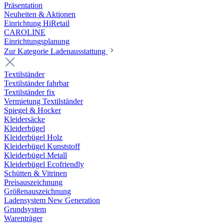
Präsentation
Neuheiten & Aktionen
Einrichtung HiRetail
CAROLINE
Einrichtungsplanung
Zur Kategorie Laden­ausstattung
Textilständer
Textilständer fahrbar
Textilständer fix
Vermietung Textilständer
Spiegel & Hocker
Kleidersäcke
Kleiderbügel
Kleiderbügel Holz
Kleiderbügel Kunststoff
Kleiderbügel Metall
Kleiderbügel Ecofriendly
Schütten & Vitrinen
Preisauszeichnung
Größenauszeichnung
Ladensystem New Generation
Grundsystem
Warenträger