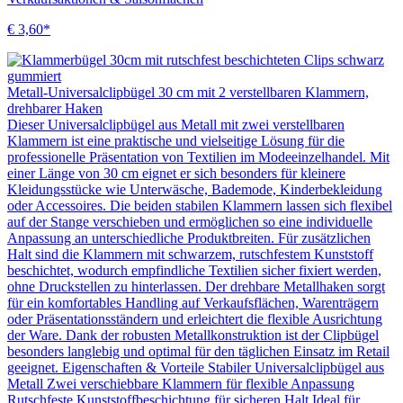
€ 3,60*
Metall-Universalclipbügel 30 cm mit 2 verstellbaren Klammern,
drehbarer Haken
Dieser Universalclipbügel aus Metall mit zwei verstellbaren
Klammern ist eine praktische und vielseitige Lösung für die
professionelle Präsentation von Textilien im Modeeinzelhandel. Mit
einer Länge von 30 cm eignet er sich besonders für kleinere
Kleidungsstücke wie Unterwäsche, Bademode, Kinderbekleidung
oder Accessoires. Die beiden stabilen Klammern lassen sich flexibel
auf der Stange verschieben und ermöglichen so eine individuelle
Anpassung an unterschiedliche Produktbreiten. Für zusätzlichen
Halt sind die Klammern mit schwarzem, rutschfestem Kunststoff
beschichtet, wodurch empfindliche Textilien sicher fixiert werden,
ohne Druckstellen zu hinterlassen. Der drehbare Metallhaken sorgt
für ein komfortables Handling auf Verkaufsflächen, Warenträgern
oder Präsentationsständern und erleichtert die flexible Ausrichtung
der Ware. Dank der robusten Metallkonstruktion ist der Clipbügel
besonders langlebig und optimal für den täglichen Einsatz im Retail
geeignet. Eigenschaften & Vorteile Stabiler Universalclipbügel aus
Metall Zwei verschiebbare Klammern für flexible Anpassung
Rutschfeste Kunststoffbeschichtung für sicheren Halt Ideal für