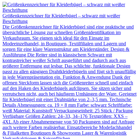
Größenkennzeichner für Kleiderbügel – schwarz mit weißer
Beschriftung
Die Größenkennzeichner für Kleiderbügel sind eine praktische und
übersichtliche Lösung zur schnellen Größenidentifikation im
Verkaufsraum. Sie eignen sich ideal für den Einsatz im
Modeeinzelhandel, in Boutiquen, Textilfilialen und Lagern und
sorgen für eine klare Warenstruktur am Kleiderständer. Design &
Ausführung Die Reiter sind in klassischem Schwarz mit
kontrastreicher weißer Schrift ausgeführt und dadurch auch aus
größerer Entfernung gut lesbar. Das schlichte, funktionale Design
passt zu allen gängigen Drahtkleiderbügeln und fügt sich unauffällig
in jede Warenpräsentation ein. Funktion & Anwendung Dank der
offenen Steckform lassen sich die Größenreiter schnell und einfach
auf den Haken des Kleiderbügels aufclipsen. Sie sitzen sicher und
verrutschen nicht, auch bei häufigem Umhängen der Ware. Geeignet
für Kleiderbügel mit einer Drahtstärke von 2–3,5 mm. Technische
Details Abmessungen: ca. 19 × 8 mm Farbe: schwarz Schriftfarbe:
weiß Material: Kunststoff Verpackungseinheit: 25 Stück / Packung
Verfügbare Größen Zahlen: 24–33, 34–176 Textgrößen: XXS –
4XL Ab einer Abnahmemenge von 50 Packungen sind auf Anfrage
auch weitere Farben realisierbar. Einsatzbereiche Modefachhandel
& Filialketten Boutiquen & Showrooms Lager & Warenlogistik
Verkaufsaktionen & Saisonflächen