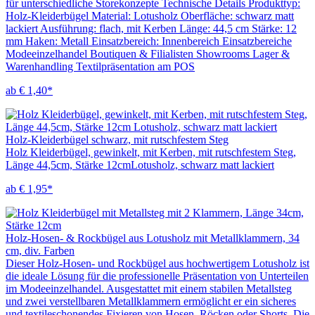
für unterschiedliche Storekonzepte Technische Details Produkttyp:
Holz-Kleiderbügel Material: Lotusholz Oberfläche: schwarz matt
lackiert Ausführung: flach, mit Kerben Länge: 44,5 cm Stärke: 12
mm Haken: Metall Einsatzbereich: Innenbereich Einsatzbereiche
Modeeinzelhandel Boutiquen & Filialisten Showrooms Lager &
Warenhandling Textilpräsentation am POS
ab € 1,40*
Holz-Kleiderbügel schwarz, mit rutschfestem Steg
Holz Kleiderbügel, gewinkelt, mit Kerben, mit rutschfestem Steg,
Länge 44,5cm, Stärke 12cmLotusholz, schwarz matt lackiert
ab € 1,95*
Holz-Hosen- & Rockbügel aus Lotusholz mit Metallklammern, 34
cm, div. Farben
Dieser Holz-Hosen- und Rockbügel aus hochwertigem Lotusholz ist
die ideale Lösung für die professionelle Präsentation von Unterteilen
im Modeeinzelhandel. Ausgestattet mit einem stabilen Metallsteg
und zwei verstellbaren Metallklammern ermöglicht er ein sicheres
und textileschonendes Fixieren von Hosen, Röcken oder Shorts. Die