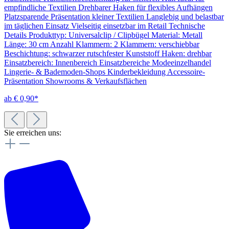
empfindliche Textilien Drehbarer Haken für flexibles Aufhängen
Platzsparende Präsentation kleiner Textilien Langlebig und belastbar
im täglichen Einsatz Vielseitig einsetzbar im Retail Technische
Details Produkttyp: Universalclip / Clipbügel Material: Metall
Länge: 30 cm Anzahl Klammern: 2 Klammern: verschiebbar
Beschichtung: schwarzer rutschfester Kunststoff Haken: drehbar
Einsatzbereich: Innenbereich Einsatzbereiche Modeeinzelhandel
Lingerie- & Bademoden-Shops Kinderbekleidung Accessoire-
Präsentation Showrooms & Verkaufsflächen
ab € 0,90*
Sie erreichen uns: