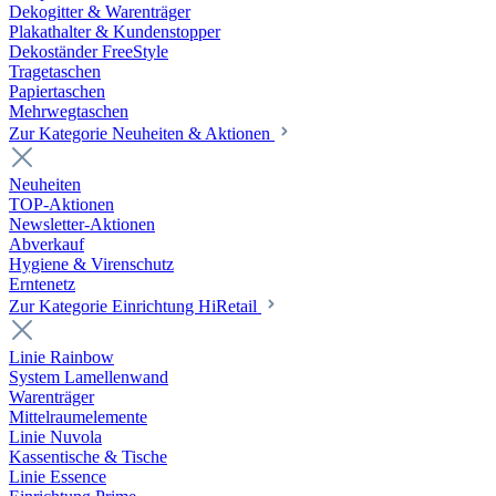
Dekogitter & Warenträger
Plakathalter & Kundenstopper
Dekoständer FreeStyle
Tragetaschen
Papiertaschen
Mehrwegtaschen
Zur Kategorie Neuheiten & Aktionen
Neuheiten
TOP-Aktionen
Newsletter-Aktionen
Abverkauf
Hygiene & Virenschutz
Erntenetz
Zur Kategorie Einrichtung HiRetail
Linie Rainbow
System Lamellenwand
Warenträger
Mittelraumelemente
Linie Nuvola
Kassentische & Tische
Linie Essence