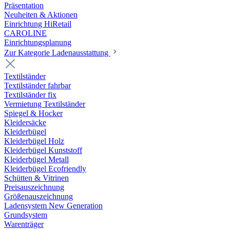
Präsentation
Neuheiten & Aktionen
Einrichtung HiRetail
CAROLINE
Einrichtungsplanung
Zur Kategorie Laden­ausstattung
Textilständer
Textilständer fahrbar
Textilständer fix
Vermietung Textilständer
Spiegel & Hocker
Kleidersäcke
Kleiderbügel
Kleiderbügel Holz
Kleiderbügel Kunststoff
Kleiderbügel Metall
Kleiderbügel Ecofriendly
Schütten & Vitrinen
Preisauszeichnung
Größenauszeichnung
Ladensystem New Generation
Grundsystem
Warenträger