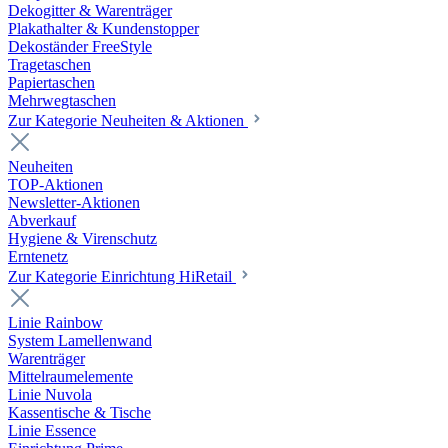
Dekogitter & Warenträger
Plakathalter & Kundenstopper
Dekoständer FreeStyle
Tragetaschen
Papiertaschen
Mehrwegtaschen
Zur Kategorie Neuheiten & Aktionen
Neuheiten
TOP-Aktionen
Newsletter-Aktionen
Abverkauf
Hygiene & Virenschutz
Erntenetz
Zur Kategorie Einrichtung HiRetail
Linie Rainbow
System Lamellenwand
Warenträger
Mittelraumelemente
Linie Nuvola
Kassentische & Tische
Linie Essence