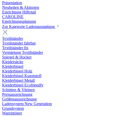
Präsentation
Neuheiten & Aktionen
Einrichtung HiRetail
CAROLINE
Einrichtungsplanung
Zur Kategorie Laden­ausstattung
Textilständer
Textilständer fahrbar
Textilständer fix
Vermietung Textilständer
Spiegel & Hocker
Kleidersäcke
Kleiderbügel
Kleiderbügel Holz
Kleiderbügel Kunststoff
Kleiderbügel Metall
Kleiderbügel Ecofriendly
Schütten & Vitrinen
Preisauszeichnung
Größenauszeichnung
Ladensystem New Generation
Grundsystem
Warenträger