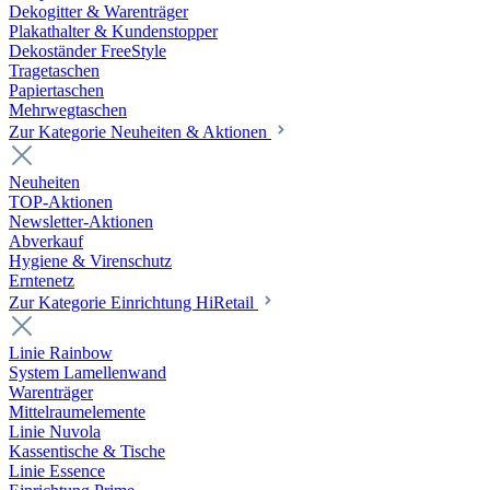
Dekogitter & Warenträger
Plakathalter & Kundenstopper
Dekoständer FreeStyle
Tragetaschen
Papiertaschen
Mehrwegtaschen
Zur Kategorie Neuheiten & Aktionen
Neuheiten
TOP-Aktionen
Newsletter-Aktionen
Abverkauf
Hygiene & Virenschutz
Erntenetz
Zur Kategorie Einrichtung HiRetail
Linie Rainbow
System Lamellenwand
Warenträger
Mittelraumelemente
Linie Nuvola
Kassentische & Tische
Linie Essence