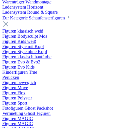
Warenträger Wandmontage
Ladensystem Horizont
Ladensystem Round & Square
Zur Kategorie Schaufenster­figuren
Figuren klassisch weiß
Figuren Bodysculpt Mos
Figuren Kids weiß
Figuren Style mit Kopf
Figuren Style ohne Kopf
Figuren klassisch hautfarbe
Figuren Evo & Evo2
Figuren Evo Kids
Kinderfiguren True
Perücken
Figuren beweglich
Figuren Move
Figuren Flex
Figuren Polystar
Figuren Sport
Fotofiguren Ghost Packshot
Vermietung Ghost-Figuren
Figuren MAGIC
Figuren MAGIC