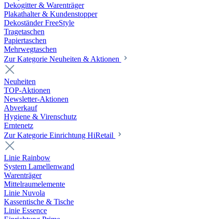
Dekogitter & Warenträger
Plakathalter & Kundenstopper
Dekoständer FreeStyle
Tragetaschen
Papiertaschen
Mehrwegtaschen
Zur Kategorie Neuheiten & Aktionen
Neuheiten
TOP-Aktionen
Newsletter-Aktionen
Abverkauf
Hygiene & Virenschutz
Erntenetz
Zur Kategorie Einrichtung HiRetail
Linie Rainbow
System Lamellenwand
Warenträger
Mittelraumelemente
Linie Nuvola
Kassentische & Tische
Linie Essence