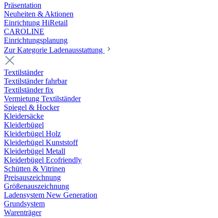
Präsentation
Neuheiten & Aktionen
Einrichtung HiRetail
CAROLINE
Einrichtungsplanung
Zur Kategorie Laden­ausstattung
Textilständer
Textilständer fahrbar
Textilständer fix
Vermietung Textilständer
Spiegel & Hocker
Kleidersäcke
Kleiderbügel
Kleiderbügel Holz
Kleiderbügel Kunststoff
Kleiderbügel Metall
Kleiderbügel Ecofriendly
Schütten & Vitrinen
Preisauszeichnung
Größenauszeichnung
Ladensystem New Generation
Grundsystem
Warenträger