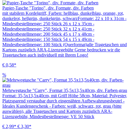
Papier-Tasche "Torino", div. Formate, div. Farben
mit stabilem Kordelgriff, Farben: hellblau, dunkelblau, orange, rot,
dunkelrot, hellgrün, dunkelgrün, schwarzFormate: 22 x 10 x 31cm -
Mindestbestellmenge: 250 Stück 26 x 12 x 35cm -
Mindestbestellmenge: 250 Stück 32 x 12 x 41cm -
Mindestbestellmenge: 200 Stück 45 x 17 x 48cm -
Mindestbestellmenge: 150 Stück 54 x 15 x 49cm -
Mindestbestellmenge: 100 Stück (Querformat)alle Tragetaschen und
Kartons zuzüglich ARA-Lizenzgebühr Gerne bedrucken wir die
Tragetaschen auch individuell mit Ihrem Logo!
€ 0,58*
%
Mehrwegtasche "Carry", Format 35,5x13,5x40cm, div. Farben-grau
Format: 35,5x13,5x40cm, mit Griff Höhe 58cm, Material: Polyester,
Platzsparend verstaubar durch eingenähten Aufbewahrungsbeutel -
Ideales Kundengeschenk - Farben: weiß, schwarz, rot, grau (bitte
auswählen), alle Tragetaschen und Kartons zuzüglich ARA-
Lizenzgebühr, Mindestbestellmenge: VE 50 Stück
€ 2,99*
€ 3,30*