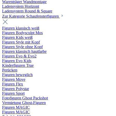
Warenträger Wandmontage
Ladensystem Horizont
Ladensystem Round & Square
Zur Kategorie Schaufenster­figuren
Figuren klassisch weiß
Figuren Bodysculpt Mos
Figuren Kids weiß
Figuren Style mit Kopf
Figuren Style ohne Kopf
Figuren klassisch hautfarbe
Figuren Evo & Evo2
Figuren Evo Kids
Kinderfiguren True
Perücken
Figuren beweglich
Figuren Move
Figuren Flex
Figuren Polystar
Figuren Sport
Fotofiguren Ghost Packshot
Vermietung Ghost-Figuren
Figuren MAGIC
Figuren MAGIC