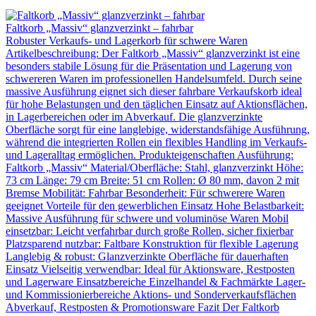
Faltkorb „Massiv“ glanzverzinkt – fahrbar
Robuster Verkaufs- und Lagerkorb für schwere Waren
Artikelbeschreibung: Der Faltkorb „Massiv“ glanzverzinkt ist eine
besonders stabile Lösung für die Präsentation und Lagerung von
schwereren Waren im professionellen Handelsumfeld. Durch seine
massive Ausführung eignet sich dieser fahrbare Verkaufskorb ideal
für hohe Belastungen und den täglichen Einsatz auf Aktionsflächen,
in Lagerbereichen oder im Abverkauf. Die glanzverzinkte
Oberfläche sorgt für eine langlebige, widerstandsfähige Ausführung,
während die integrierten Rollen ein flexibles Handling im Verkaufs-
und Lageralltag ermöglichen. Produkteigenschaften Ausführung:
Faltkorb „Massiv“ Material/Oberfläche: Stahl, glanzverzinkt Höhe:
73 cm Länge: 79 cm Breite: 51 cm Rollen: Ø 80 mm, davon 2 mit
Bremse Mobilität: Fahrbar Besonderheit: Für schwerere Waren
geeignet Vorteile für den gewerblichen Einsatz Hohe Belastbarkeit:
Massive Ausführung für schwere und voluminöse Waren Mobil
einsetzbar: Leicht verfahrbar durch große Rollen, sicher fixierbar
Platzsparend nutzbar: Faltbare Konstruktion für flexible Lagerung
Langlebig & robust: Glanzverzinkte Oberfläche für dauerhaften
Einsatz Vielseitig verwendbar: Ideal für Aktionsware, Restposten
und Lagerware Einsatzbereiche Einzelhandel & Fachmärkte Lager-
und Kommissionierbereiche Aktions- und Sonderverkaufsflächen
Abverkauf, Restposten & Promotionsware Fazit Der Faltkorb