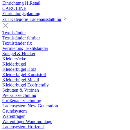
Einrichtung HiRetail
CAROLINE
Einrichtungsplanung
Zur Kategorie Laden­ausstattung
Textilständer
Textilständer fahrbar
Textilständer fix
Vermietung Textilständer
Spiegel & Hocker
Kleidersäcke
Kleiderbügel
Kleiderbügel Holz
Kleiderbügel Kunststoff
Kleiderbügel Metall
Kleiderbügel Ecofriendly
Schütten & Vitrinen
Preisauszeichnung
Größenauszeichnung
Ladensystem New Generation
Grundsystem
Warenträger
Warenträger Wandmontage
Ladensystem Horizont