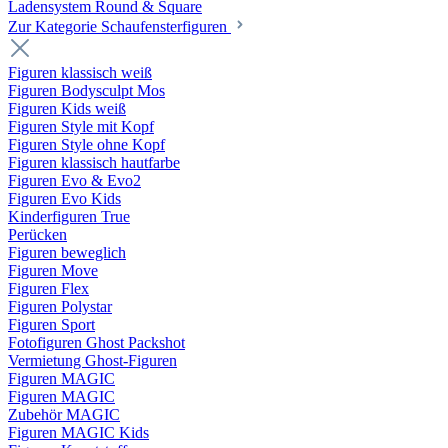
Ladensystem Round & Square
Zur Kategorie Schaufenster­figuren
Figuren klassisch weiß
Figuren Bodysculpt Mos
Figuren Kids weiß
Figuren Style mit Kopf
Figuren Style ohne Kopf
Figuren klassisch hautfarbe
Figuren Evo & Evo2
Figuren Evo Kids
Kinderfiguren True
Perücken
Figuren beweglich
Figuren Move
Figuren Flex
Figuren Polystar
Figuren Sport
Fotofiguren Ghost Packshot
Vermietung Ghost-Figuren
Figuren MAGIC
Figuren MAGIC
Zubehör MAGIC
Figuren MAGIC Kids