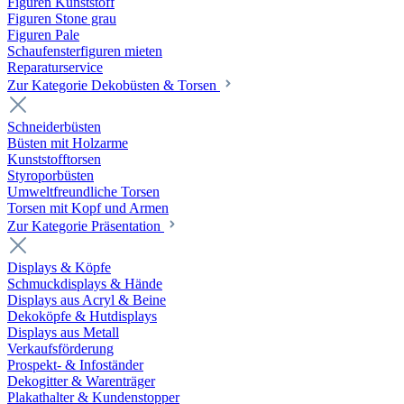
Figuren Kunststoff
Figuren Stone grau
Figuren Pale
Schaufensterfiguren mieten
Reparaturservice
Zur Kategorie Dekobüsten & Torsen
Schneiderbüsten
Büsten mit Holzarme
Kunststofftorsen
Styroporbüsten
Umweltfreundliche Torsen
Torsen mit Kopf und Armen
Zur Kategorie Präsentation
Displays & Köpfe
Schmuckdisplays & Hände
Displays aus Acryl & Beine
Dekoköpfe & Hutdisplays
Displays aus Metall
Verkaufsförderung
Prospekt- & Infoständer
Dekogitter & Warenträger
Plakathalter & Kundenstopper