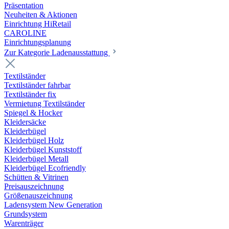
Präsentation
Neuheiten & Aktionen
Einrichtung HiRetail
CAROLINE
Einrichtungsplanung
Zur Kategorie Laden­ausstattung
Textilständer
Textilständer fahrbar
Textilständer fix
Vermietung Textilständer
Spiegel & Hocker
Kleidersäcke
Kleiderbügel
Kleiderbügel Holz
Kleiderbügel Kunststoff
Kleiderbügel Metall
Kleiderbügel Ecofriendly
Schütten & Vitrinen
Preisauszeichnung
Größenauszeichnung
Ladensystem New Generation
Grundsystem
Warenträger