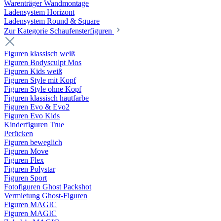
Warenträger Wandmontage
Ladensystem Horizont
Ladensystem Round & Square
Zur Kategorie Schaufenster­figuren
Figuren klassisch weiß
Figuren Bodysculpt Mos
Figuren Kids weiß
Figuren Style mit Kopf
Figuren Style ohne Kopf
Figuren klassisch hautfarbe
Figuren Evo & Evo2
Figuren Evo Kids
Kinderfiguren True
Perücken
Figuren beweglich
Figuren Move
Figuren Flex
Figuren Polystar
Figuren Sport
Fotofiguren Ghost Packshot
Vermietung Ghost-Figuren
Figuren MAGIC
Figuren MAGIC