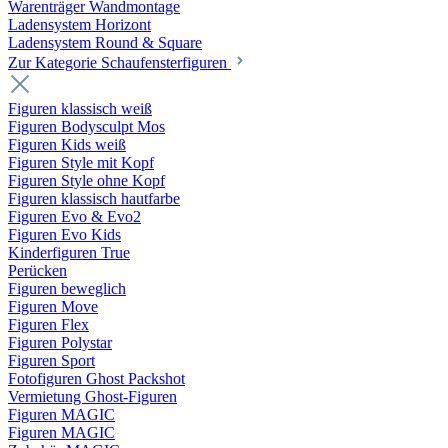
Warenträger Wandmontage
Ladensystem Horizont
Ladensystem Round & Square
Zur Kategorie Schaufenster­figuren
Figuren klassisch weiß
Figuren Bodysculpt Mos
Figuren Kids weiß
Figuren Style mit Kopf
Figuren Style ohne Kopf
Figuren klassisch hautfarbe
Figuren Evo & Evo2
Figuren Evo Kids
Kinderfiguren True
Perücken
Figuren beweglich
Figuren Move
Figuren Flex
Figuren Polystar
Figuren Sport
Fotofiguren Ghost Packshot
Vermietung Ghost-Figuren
Figuren MAGIC
Figuren MAGIC