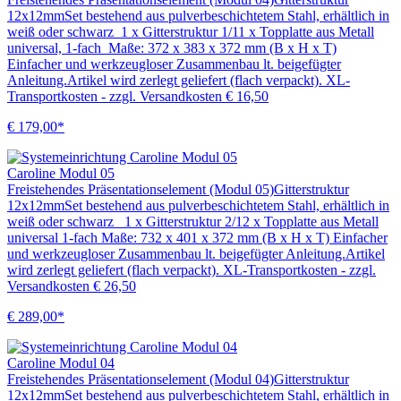
12x12mmSet bestehend aus pulverbeschichtetem Stahl, erhältlich in
weiß oder schwarz 1 x Gitterstruktur 1/11 x Topplatte aus Metall
universal, 1-fach Maße: 372 x 383 x 372 mm (B x H x T)
Einfacher und werkzeugloser Zusammenbau lt. beigefügter
Anleitung.Artikel wird zerlegt geliefert (flach verpackt). XL-
Transportkosten - zzgl. Versandkosten € 16,50
€ 179,00*
Caroline Modul 05
Freistehendes Präsentationselement (Modul 05)Gitterstruktur
12x12mmSet bestehend aus pulverbeschichtetem Stahl, erhältlich in
weiß oder schwarz 1 x Gitterstruktur 2/12 x Topplatte aus Metall
universal 1-fach Maße: 732 x 401 x 372 mm (B x H x T) Einfacher
und werkzeugloser Zusammenbau lt. beigefügter Anleitung.Artikel
wird zerlegt geliefert (flach verpackt). XL-Transportkosten - zzgl.
Versandkosten € 26,50
€ 289,00*
Caroline Modul 04
Freistehendes Präsentationselement (Modul 04)Gitterstruktur
12x12mmSet bestehend aus pulverbeschichtetem Stahl, erhältlich in