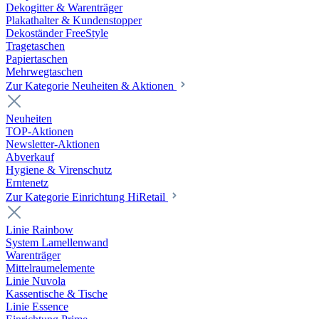
Dekogitter & Warenträger
Plakathalter & Kundenstopper
Dekoständer FreeStyle
Tragetaschen
Papiertaschen
Mehrwegtaschen
Zur Kategorie Neuheiten & Aktionen
Neuheiten
TOP-Aktionen
Newsletter-Aktionen
Abverkauf
Hygiene & Virenschutz
Erntenetz
Zur Kategorie Einrichtung HiRetail
Linie Rainbow
System Lamellenwand
Warenträger
Mittelraumelemente
Linie Nuvola
Kassentische & Tische
Linie Essence