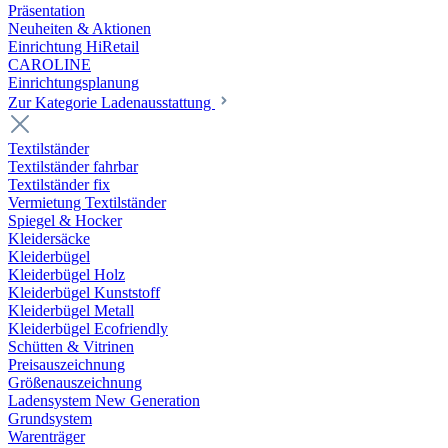
Präsentation
Neuheiten & Aktionen
Einrichtung HiRetail
CAROLINE
Einrichtungsplanung
Zur Kategorie Laden­ausstattung
Textilständer
Textilständer fahrbar
Textilständer fix
Vermietung Textilständer
Spiegel & Hocker
Kleidersäcke
Kleiderbügel
Kleiderbügel Holz
Kleiderbügel Kunststoff
Kleiderbügel Metall
Kleiderbügel Ecofriendly
Schütten & Vitrinen
Preisauszeichnung
Größenauszeichnung
Ladensystem New Generation
Grundsystem
Warenträger