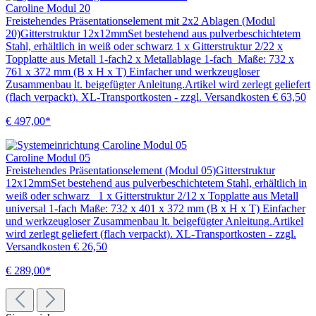
Caroline Modul 20
Freistehendes Präsentationselement mit 2x2 Ablagen (Modul
20)Gitterstruktur 12x12mmSet bestehend aus pulverbeschichtetem
Stahl, erhältlich in weiß oder schwarz 1 x Gitterstruktur 2/22 x
Topplatte aus Metall 1-fach2 x Metallablage 1-fach Maße: 732 x
761 x 372 mm (B x H x T) Einfacher und werkzeugloser
Zusammenbau lt. beigefügter Anleitung.Artikel wird zerlegt geliefert
(flach verpackt). XL-Transportkosten - zzgl. Versandkosten € 63,50
€ 497,00*
Caroline Modul 05
Freistehendes Präsentationselement (Modul 05)Gitterstruktur
12x12mmSet bestehend aus pulverbeschichtetem Stahl, erhältlich in
weiß oder schwarz 1 x Gitterstruktur 2/12 x Topplatte aus Metall
universal 1-fach Maße: 732 x 401 x 372 mm (B x H x T) Einfacher
und werkzeugloser Zusammenbau lt. beigefügter Anleitung.Artikel
wird zerlegt geliefert (flach verpackt). XL-Transportkosten - zzgl.
Versandkosten € 26,50
€ 289,00*