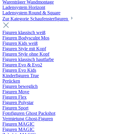
Warenträger Wandmontage
Ladensystem Horizont
Ladensystem Round & Square
Zur Kategorie Schaufenster­figuren
Figuren klassisch weiß
Figuren Bodysculpt Mos
Figuren Kids weiß
Figuren Style mit Kopf
Figuren Style ohne Kopf
Figuren klassisch hautfarbe
Figuren Evo & Evo2
Figuren Evo Kids
Kinderfiguren True
Perücken
Figuren beweglich
Figuren Move
Figuren Flex
Figuren Polystar
Figuren Sport
Fotofiguren Ghost Packshot
Vermietung Ghost-Figuren
Figuren MAGIC
Figuren MAGIC