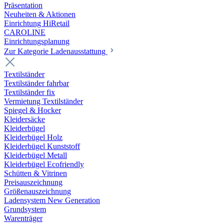
Präsentation
Neuheiten & Aktionen
Einrichtung HiRetail
CAROLINE
Einrichtungsplanung
Zur Kategorie Laden­ausstattung
Textilständer
Textilständer fahrbar
Textilständer fix
Vermietung Textilständer
Spiegel & Hocker
Kleidersäcke
Kleiderbügel
Kleiderbügel Holz
Kleiderbügel Kunststoff
Kleiderbügel Metall
Kleiderbügel Ecofriendly
Schütten & Vitrinen
Preisauszeichnung
Größenauszeichnung
Ladensystem New Generation
Grundsystem
Warenträger