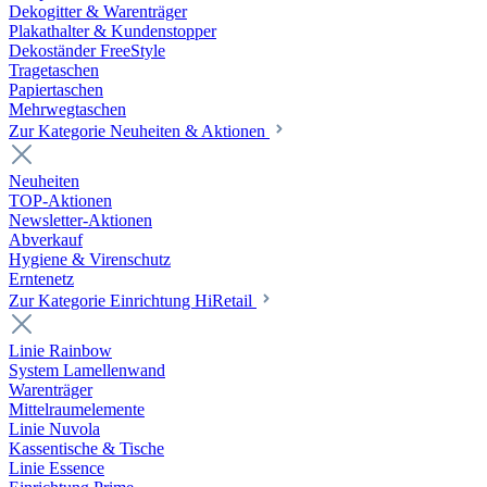
Dekogitter & Warenträger
Plakathalter & Kundenstopper
Dekoständer FreeStyle
Tragetaschen
Papiertaschen
Mehrwegtaschen
Zur Kategorie Neuheiten & Aktionen
Neuheiten
TOP-Aktionen
Newsletter-Aktionen
Abverkauf
Hygiene & Virenschutz
Erntenetz
Zur Kategorie Einrichtung HiRetail
Linie Rainbow
System Lamellenwand
Warenträger
Mittelraumelemente
Linie Nuvola
Kassentische & Tische
Linie Essence