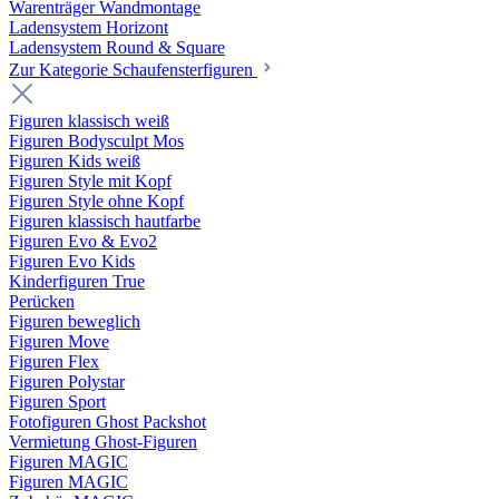
Warenträger Wandmontage
Ladensystem Horizont
Ladensystem Round & Square
Zur Kategorie Schaufenster­figuren
Figuren klassisch weiß
Figuren Bodysculpt Mos
Figuren Kids weiß
Figuren Style mit Kopf
Figuren Style ohne Kopf
Figuren klassisch hautfarbe
Figuren Evo & Evo2
Figuren Evo Kids
Kinderfiguren True
Perücken
Figuren beweglich
Figuren Move
Figuren Flex
Figuren Polystar
Figuren Sport
Fotofiguren Ghost Packshot
Vermietung Ghost-Figuren
Figuren MAGIC
Figuren MAGIC