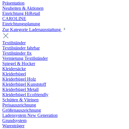
Präsentation
Neuheiten & Aktionen
Einrichtung HiRetail
CAROLINE
Einrichtungsplanung
Zur Kategorie Laden­ausstattung
Textilständer
Textilständer fahrbar
Textilständer fix
Vermietung Textilständer
Spiegel & Hocker
Kleidersäcke
Kleiderbügel
Kleiderbügel Holz
Kleiderbügel Kunststoff
Kleiderbügel Metall
Kleiderbügel Ecofriendly
Schütten & Vitrinen
Preisauszeichnung
Größenauszeichnung
Ladensystem New Generation
Grundsystem
Warenträger