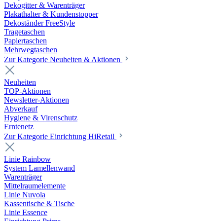
Dekogitter & Warenträger
Plakathalter & Kundenstopper
Dekoständer FreeStyle
Tragetaschen
Papiertaschen
Mehrwegtaschen
Zur Kategorie Neuheiten & Aktionen
Neuheiten
TOP-Aktionen
Newsletter-Aktionen
Abverkauf
Hygiene & Virenschutz
Erntenetz
Zur Kategorie Einrichtung HiRetail
Linie Rainbow
System Lamellenwand
Warenträger
Mittelraumelemente
Linie Nuvola
Kassentische & Tische
Linie Essence