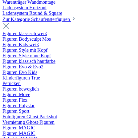
Warenträger Wandmontage
Ladensystem Horizont
Ladensystem Round & Square
Zur Kategorie Schaufenster­figuren
Figuren klassisch weiß
Figuren Bodysculpt Mos
Figuren Kids weiß
Figuren Style mit Kopf
Figuren Style ohne Kopf
Figuren klassisch hautfarbe
Figuren Evo & Evo2
Figuren Evo Kids
Kinderfiguren True
Perücken
Figuren beweglich
Figuren Move
Figuren Flex
Figuren Polystar
Figuren Sport
Fotofiguren Ghost Packshot
Vermietung Ghost-Figuren
Figuren MAGIC
Figuren MAGIC