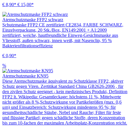
€ 8,90*
€ 15,00*
Atemschutzmaske FFP2 schwarz
Schutzmaske FFP2 CE zertifiziert CE2834, FARBE SCHWARZ,
Einzelverpackung, 20 Stk./Box, EN149:2001 + A1:2009
zertifiziert, weiche, hautfreundliche Einweg-Gesichtsmaske aus
Vliesstoff, außen schwarz, innen weiß, mit Nasenclip, 95 %
Bakterienfiltrationseffizienz
€ 0,90*
%
Atemschutzmaske KN95
Diese Atemschutzmaske äquivalent zu Schutzklasse FFP2, aktiver
Schutz gegen Viren. Zertitikat Standard China GB2626-2006 , für
den zivilen Schutz geeignet - kein medizinisches Produkt, Definition
FFP2 lt. Wikipedia: Gesamtleckage: höchstens 11 %, Mittelwerte
nicht größer als 8 %,Schutzwirkung vor Partikelgrößen (max. 0,6
μm) und Einsatzbereich: Schutzwirkung mindestens 95 %; für
gesundheitsschädliche Stäube, Nebel und Rauche; Filter für feste
und flüssige Partikel; gegen schädliche Stoffe, deren Konzentration
bis zum 10-fachen der maximalen Arbeitsplatz-Konzentration reicht.