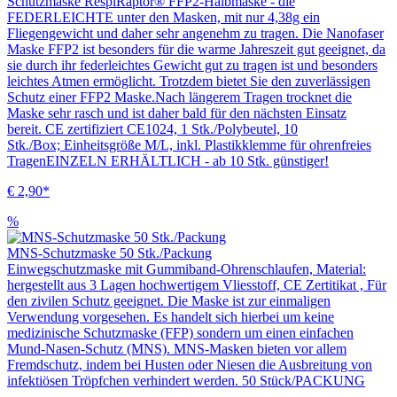
Schutzmaske RespiRaptor® FFP2-Halbmaske - die
FEDERLEICHTE unter den Masken, mit nur 4,38g ein
Fliegengewicht und daher sehr angenehm zu tragen. Die Nanofaser
Maske FFP2 ist besonders für die warme Jahreszeit gut geeignet, da
sie durch ihr federleichtes Gewicht gut zu tragen ist und besonders
leichtes Atmen ermöglicht. Trotzdem bietet Sie den zuverlässigen
Schutz einer FFP2 Maske.Nach längerem Tragen trocknet die
Maske sehr rasch und ist daher bald für den nächsten Einsatz
bereit. CE zertifiziert CE1024, 1 Stk./Polybeutel, 10
Stk./Box; Einheitsgröße M/L, inkl. Plastikklemme für ohrenfreies
TragenEINZELN ERHÄLTLICH - ab 10 Stk. günstiger!
€ 2,90*
%
MNS-Schutzmaske 50 Stk./Packung
Einwegschutzmaske mit Gummiband-Ohrenschlaufen, Material:
hergestellt aus 3 Lagen hochwertigem Vliesstoff, CE Zertitikat , Für
den zivilen Schutz geeignet. Die Maske ist zur einmaligen
Verwendung vorgesehen. Es handelt sich hierbei um keine
medizinische Schutzmaske (FFP) sondern um einen einfachen
Mund-Nasen-Schutz (MNS). MNS-Masken bieten vor allem
Fremdschutz, indem bei Husten oder Niesen die Ausbreitung von
infektiösen Tröpfchen verhindert werden. 50 Stück/PACKUNG