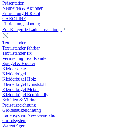
Präsentation
Neuheiten & Aktionen
Einrichtung HiRetail
CAROLINE
Einrichtungsplanung
Zur Kategorie Laden­ausstattung
Textilständer
Textilständer fahrbar
Textilständer fix
Vermietung Textilständer
Spiegel & Hocker
Kleidersäcke
Kleiderbügel
Kleiderbügel Holz
Kleiderbügel Kunststoff
Kleiderbügel Metall
Kleiderbügel Ecofriendly
Schütten & Vitrinen
Preisauszeichnung
Größenauszeichnung
Ladensystem New Generation
Grundsystem
Warenträger