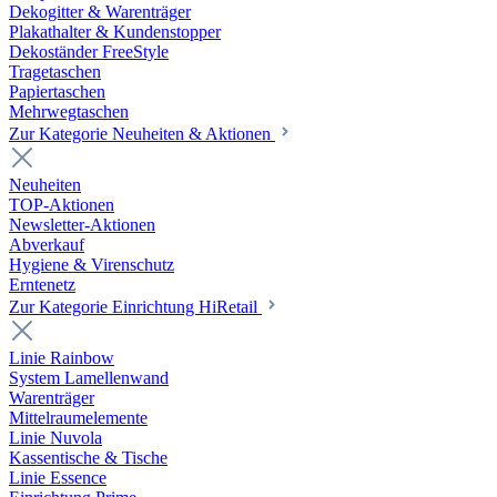
Dekogitter & Warenträger
Plakathalter & Kundenstopper
Dekoständer FreeStyle
Tragetaschen
Papiertaschen
Mehrwegtaschen
Zur Kategorie Neuheiten & Aktionen
Neuheiten
TOP-Aktionen
Newsletter-Aktionen
Abverkauf
Hygiene & Virenschutz
Erntenetz
Zur Kategorie Einrichtung HiRetail
Linie Rainbow
System Lamellenwand
Warenträger
Mittelraumelemente
Linie Nuvola
Kassentische & Tische
Linie Essence